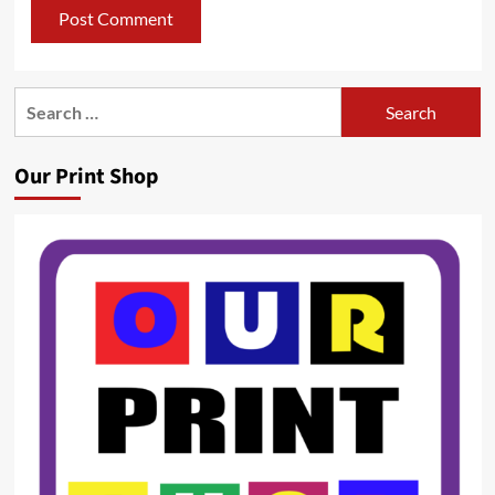
Search
for:
Our Print Shop