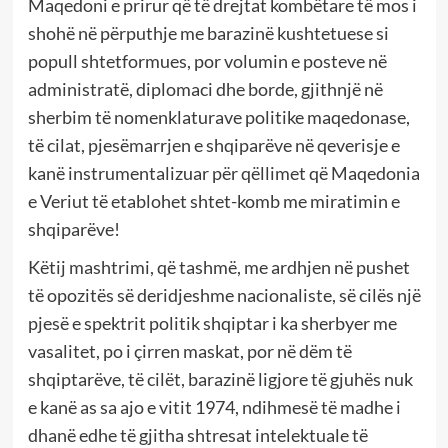
Maqedoni e prirur që të drejtat kombëtare të mos i
shohë në përputhje me barazinë kushtetuese si
popull shtetformues, por volumin e posteve në
administratë, diplomaci dhe borde, gjithnjë në
sherbim të nomenklaturave politike maqedonase,
të cilat, pjesëmarrjen e shqiparëve në qeverisje e
kanë instrumentalizuar për qëllimet që Maqedonia
e Veriut të etablohet shtet-komb me miratimin e
shqiparëve!
Këtij mashtrimi, që tashmë, me ardhjen në pushet
të opozitës së deridjeshme nacionaliste, së cilës një
pjesë e spektrit politik shqiptar i ka sherbyer me
vasalitet, po i çirren maskat, por në dëm të
shqiptarëve, të cilët, barazinë ligjore të gjuhës nuk
e kanë as sa ajo e vitit 1974, ndihmesë të madhe i
dhanë edhe të gjitha shtresat intelektuale të