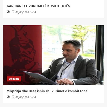
GARDIANËT E VONUAR TË KUSHTETUTËS
09/08/2026
0
Opinion
Mikpritja dhe Besa ishin zbukurimet e kombit tonë
09/08/2026
0