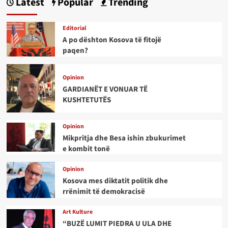
Latest
Popular
Trending
Editorial
A po dështon Kosova të fitojë
paqen?
Opinion
GARDIANËT E VONUAR TË
KUSHTETUTËS
Opinion
Mikpritja dhe Besa ishin zbukurimet
e kombit tonë
Opinion
Kosova mes diktatit politik dhe
rrënimit të demokracisë
Art Kulture
“BUZË LUMIT PIEDRA U ULA DHE