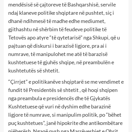
mendësisë së çajtoreve të Bashqarshisë, servile
ndaj klaneve politike shqiptare në pushtet, siç i
dhanë ndihmesë të madhe edhe mediumet,
gjithashtu në shërbim të feudeve politike të
Tetovës apo atyre “të qytetarisë” nga Shkupi, që u
pajtuan që diskursi i barazisë ligjore, pra ai i
numrave, të manipulohet me atë të barazisë
kushtetuese të gjuhës shqipe, në preambulën e
kushtetutës së shtetit.
“Çirrjet” e politikanëve shqiptarë se me vendimet e
fundit të Presidentës së shtetit , që hoqi shqipen
nga preambula e presidencës dhe të Gjykatës
Kushtetuese që vuri në dyshim edhe barazinë
ligjore të numrave, si manipulim politik, po “bëhet
puç kushtetues”, janë hipokrite dhe antikombëtare
njëherësh. Ngaqë qysh nga Marrëveshjet e Ohrit,