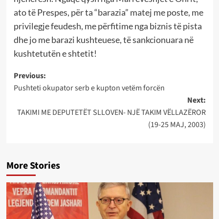
ato të Prespes, për ta “barazia” matej me poste, me
privilegje feudesh, me përfitime nga biznis të pista
dhe jo me barazi kushteuese, të sankcionuara në
kushtetutën e shtetit!
Post
Previous:
Pushteti okupator serb e kupton vetëm forcën
navigation
Next:
TAKIMI ME DEPUTETËT SLLOVEN- NJË TAKIM VËLLAZËROR
(19-25 MAJ, 2003)
More Stories