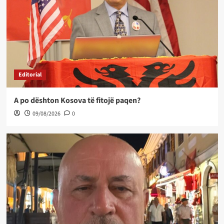
Editorial
A po dështon Kosova të fitojë paqen?
09/08/2026
0