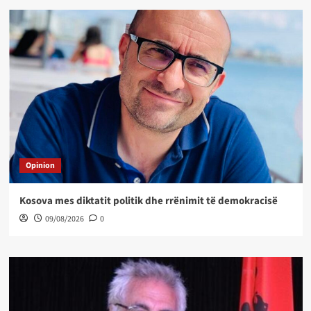
Opinion
Kosova mes diktatit politik dhe rrënimit të demokracisë
09/08/2026
0