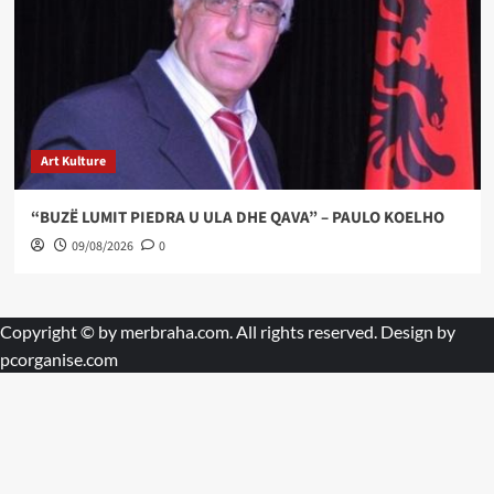
Art Kulture
“BUZË LUMIT PIEDRA U ULA DHE QAVA” – PAULO KOELHO
09/08/2026
0
Copyright © by
merbraha.com
. All rights reserved. Design by
pcorganise.com