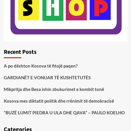
Recent Posts
A po dështon Kosova të fitojë paqen?
GARDIANËT E VONUAR TË KUSHTETUTËS
Mikpritja dhe Besa ishin zbukurimet e kombit tonë
Kosova mes diktatit politik dhe rrënimit të demokracisë
“BUZË LUMIT PIEDRA U ULA DHE QAVA” – PAULO KOELHO
Categories