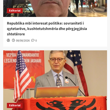
Editorial
Republika mbi interesat politike: sovraniteti i
qytetarëve, kushtetutshmëria dhe përgjegjësia
shtetërore
08/08/2026
0
Editorial