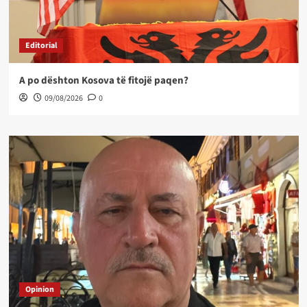
Editorial
A po dështon Kosova të fitojë paqen?
09/08/2026
0
Opinion