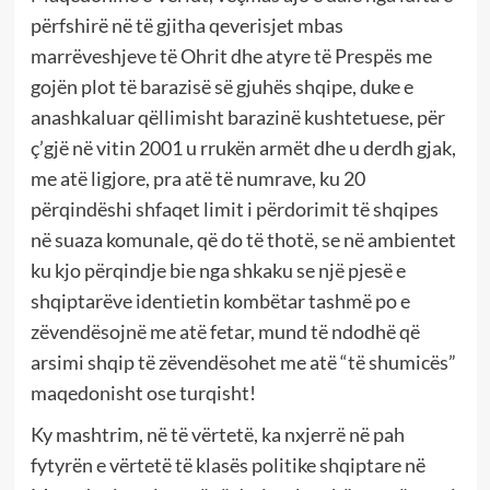
përfshirë në të gjitha qeverisjet mbas
marrëveshjeve të Ohrit dhe atyre të Prespës me
gojën plot të barazisë së gjuhës shqipe, duke e
anashkaluar qëllimisht barazinë kushtetuese, për
ç’gjë në vitin 2001 u rrukën armët dhe u derdh gjak,
me atë ligjore, pra atë të numrave, ku 20
përqindëshi shfaqet limit i përdorimit të shqipes
në suaza komunale, që do të thotë, se në ambientet
ku kjo përqindje bie nga shkaku se një pjesë e
shqiptarëve identietin kombëtar tashmë po e
zëvendësojnë me atë fetar, mund të ndodhë që
arsimi shqip të zëvendësohet me atë “të shumicës”
maqedonisht ose turqisht!
Ky mashtrim, në të vërtetë, ka nxjerrë në pah
fytyrën e vërtetë të klasës politike shqiptare në