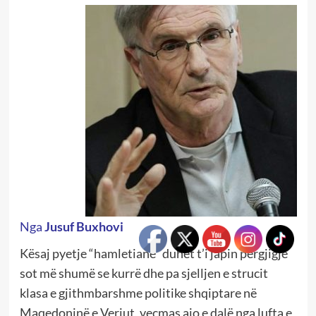
Nga
Jusuf Buxhovi
Kësaj pyetje “hamletiane” duhet t’i japin përgjigje
sot më shumë se kurrë dhe pa sjelljen e strucit
klasa e gjithmbarshme politike shqiptare në
Maqedoninë e Veriut, veçmas ajo e dalë nga lufta e