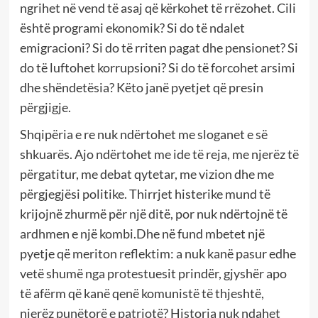
ngrihet në vend të asaj që kërkohet të rrëzohet. Cili
është programi ekonomik? Si do të ndalet
emigracioni? Si do të rriten pagat dhe pensionet? Si
do të luftohet korrupsioni? Si do të forcohet arsimi
dhe shëndetësia? Këto janë pyetjet që presin
përgjigje.
Shqipëria e re nuk ndërtohet me sloganet e së
shkuarës. Ajo ndërtohet me ide të reja, me njerëz të
përgatitur, me debat qytetar, me vizion dhe me
përgjegjësi politike. Thirrjet histerike mund të
krijojnë zhurmë për një ditë, por nuk ndërtojnë të
ardhmen e një kombi.Dhe në fund mbetet një
pyetje që meriton reflektim: a nuk kanë pasur edhe
vetë shumë nga protestuesit prindër, gjyshër apo
të afërm që kanë qenë komunistë të thjeshtë,
njerëz punëtorë e patriotë? Historia nuk ndahet