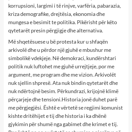
korrupsioni, largimi i të rinjve, varfëria, pabarazia,
kriza demografike, drejtësia, ekonomia dhe
mungesa e besimit te politika. Pikërisht për këto
qytetarët presin përgjigje dhe alternativa.
Më shqetësuese u bë protesta kur u shfaqën
arkivolë dhe u përdor një gjuhë e mbushur me
simbolikë vdekjeje. Në demokraci, kundërshtari
politik nuk luftohet me gjuhë urrejtjeje, por me
argument, me program dhe me vizion. Arkivolët
nuk sjellin shpresë. Ata nuk bindin qytetarët dhe
nuk ndërtojnë besim. Përkundrazi, krijojnë klimë
përçarjeje dhe tensioni.Historia jonë duhet parë
me përgjegjësi. Është e vërtetë se regjimi komunist
kishte dritëhijet e tij dhe historia i ka dhënë
gjykimin për shumë nga gabimet dhe krimet e tij.