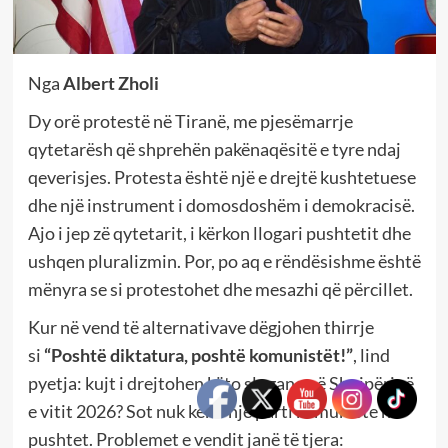
Nga
Albert Zholi
Dy orë protestë në Tiranë, me pjesëmarrje
qytetarësh që shprehën pakënaqësitë e tyre ndaj
qeverisjes. Protesta është një e drejtë kushtetuese
dhe një instrument i domosdoshëm i demokracisë.
Ajo i jep zë qytetarit, i kërkon llogari pushtetit dhe
ushqen pluralizmin. Por, po aq e rëndësishme është
mënyra se si protestohet dhe mesazhi që përcillet.
Kur në vend të alternativave dëgjohen thirrje
si
“Poshtë diktatura, poshtë komunistët!”
, lind
pyetja: kujt i drejtohen këto slogane në Shqipërinë
e vitit 2026? Sot nuk kemi një parti komuniste në
pushtet. Problemet e vendit janë të tjera: