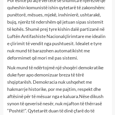
Por është po aq e vërtetë se shumica e njerëzve që
quheshin komunistë ishin qytetarë të zakonshëm:
punëtorë, mësues, mjekë, inxhinierë, ushtarakë,
bujq, njerëz të ndershëm që jetuan sipas sistemit
të kohës. Shumë prej tyre kishin dalë partizanë në
Luftën Antifashiste Nacionalçlirimtare me idealin
e çlirimit të vendit nga pushtuesit. Idealet e tyre
nuk mund të barazohen automatikisht me
deformimet që mori më pas sistemi.
Nuk mund të ndërtojmë një shoqëri demokratike
duke fyer apo demonizuar breza të tërë
shqiptarësh. Demokracia nuk ushqehet me
hakmarrje historike, por me pajtim, respekt dhe
aftësinë për të mësuar nga e kaluara.Nëse dikush
synon të qeverisë nesër, nuk mjafton të thërrasë
“Poshtë!”. Qytetarët duan të dinë çfarë do të