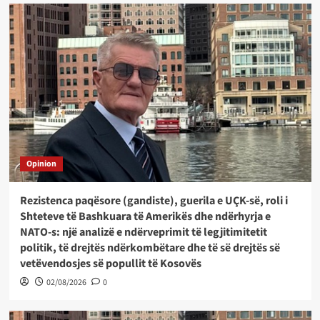
Opinion
Rezistenca paqësore (gandiste), guerila e UÇK-së, roli i
Shteteve të Bashkuara të Amerikës dhe ndërhyrja e
NATO-s: një analizë e ndërveprimit të legjitimitetit
politik, të drejtës ndërkombëtare dhe të së drejtës së
vetëvendosjes së popullit të Kosovës
02/08/2026
0