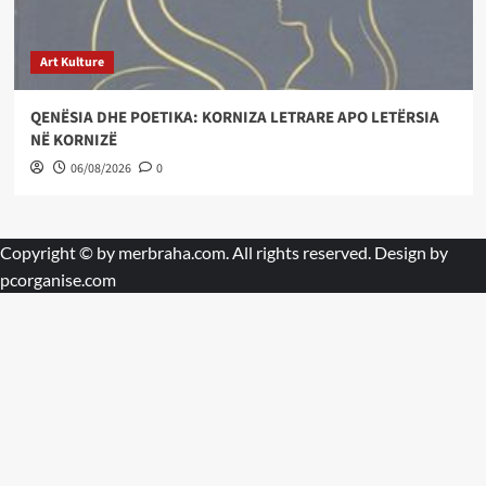
Art Kulture
QENËSIA DHE POETIKA: KORNIZA LETRARE APO LETËRSIA
NË KORNIZË
06/08/2026
0
Copyright © by
merbraha.com
. All rights reserved. Design by
pcorganise.com