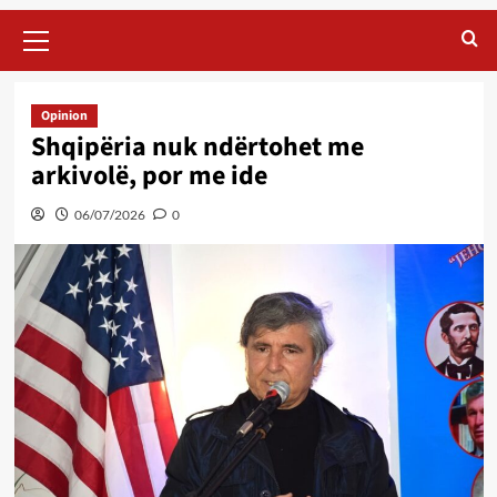
Primary
Menu
Opinion
Shqipëria nuk ndërtohet me
arkivolë, por me ide
06/07/2026
0