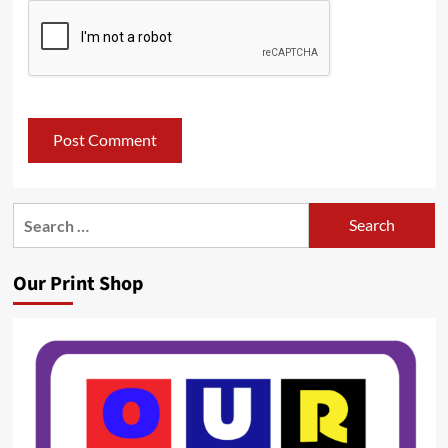
Search
for:
Our Print Shop