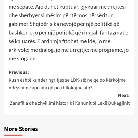
me sëpatë. Ajo duhet kuptuar, gjykuar me drejtësi
dhe shërbyer si mësim për të mos përsëritur
gabimet.Shqipëria ka nevojë për një politikë që
bashkon e jo për një politikë që ringjall fantazmat e
së kaluarës. E ardhmja fitohet me ide, jo me
arkivolë; me dialog, jo me urrejtje; me programe, jo
me slogane.
Post
Previous:
Kush është kundër ngritjes së LDK-së; ne që po kërkojmë
navigation
ndryshime apo ata që po i bllokojnë ato?!
Next:
Zanafilla dhe zhvillimi historik i Kanunit të Lekë Dukagjinit
More Stories