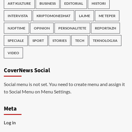
ART KULTURE
BUSINESS
EDITORIAL
HISTORI
INTERVISTA
KRIPTOMONEDHAT
LAJME
ME TEPER
NJOFTIME
OPINION
PERSONALITETE
REPORTAZH
SPECIALE
SPORT
STORIES
TECH
TEKNOLOGJIA
VIDEO
CoverNews Social
Social menu is not set. You need to create menu and assign it
to Social Menu on Menu Settings.
Meta
Log in