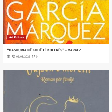
Art Kulture
“DASHURIA NË KOHË TË KOLERËS” – MARKEZ
06/08/2026
0