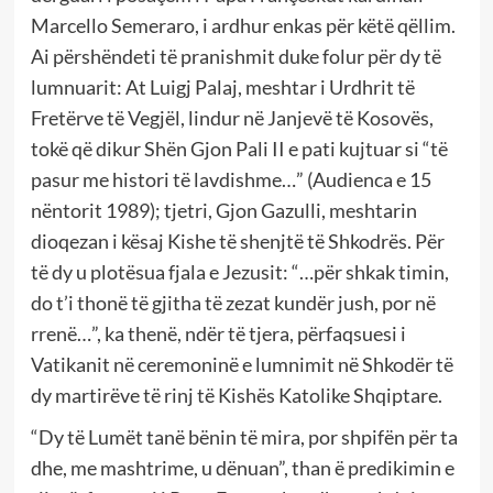
Marcello Semeraro, i ardhur enkas për këtë qëllim.
Ai përshëndeti të pranishmit duke folur për dy të
lumnuarit: At Luigj Palaj, meshtar i Urdhrit të
Fretërve të Vegjël, lindur në Janjevë të Kosovës,
tokë që dikur Shën Gjon Pali II e pati kujtuar si “të
pasur me histori të lavdishme…” (Audienca e 15
nëntorit 1989); tjetri, Gjon Gazulli, meshtarin
dioqezan i kësaj Kishe të shenjtë të Shkodrës. Për
të dy u plotësua fjala e Jezusit: “…për shkak timin,
do t’i thonë të gjitha të zezat kundër jush, por në
rrenë…”, ka thenë, ndër të tjera, përfaqsuesi i
Vatikanit në ceremoninë e lumnimit në Shkodër të
dy martirëve të rinj të Kishës Katolike Shqiptare.
“Dy të Lumët tanë bënin të mira, por shpifën për ta
dhe, me mashtrime, u dënuan”, than ë predikimin e