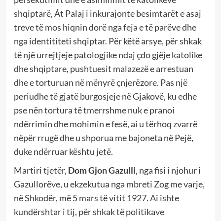
shqiptarë, Át Palaj i inkurajonte besimtarët e asaj
treve të mos hiqnin dorë nga feja e të parëve dhe
nga identititeti shqiptar. Për këtë arsye, për shkak
të një urrejtjeje patologjike ndaj çdo gjëje katolike
dhe shqiptare, pushtuesit malazezë e arrestuan
dhe e torturuan në mënyrë çnjerëzore. Pas një
periudhe të gjatë burgosjeje në Gjakovë, ku edhe
pse nën tortura të tmerrshme nuk e pranoi
ndërrimin dhe mohimin e fesë, ai u tërhoq zvarrë
nëpër rrugë dhe u shporua me bajoneta në Pejë,
duke ndërruar kështu jetë.
Martiri tjetër,
Dom Gjon Gazulli
, nga fisi i njohur i
Gazullorëve, u ekzekutua nga mbreti Zog me varje,
në Shkodër, më 5 mars të vitit 1927. Ai ishte
kundërshtar i tij, për shkak të politikave