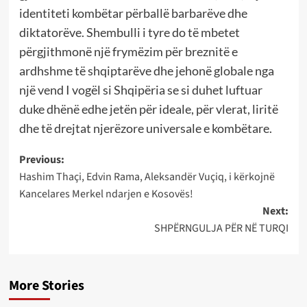
identiteti kombëtar përballë barbarëve dhe
diktatorëve. Shembulli i tyre do të mbetet
përgjithmonë një frymëzim për breznitë e
ardhshme të shqiptarëve dhe jehonë globale nga
një vend I vogël si Shqipëria se si duhet luftuar
duke dhënë edhe jetën për ideale, për vlerat, liritë
dhe të drejtat njerëzore universale e kombëtare.
Post
Previous:
Hashim Thaçi, Edvin Rama, Aleksandër Vuçiq, i kërkojnë
navigation
Kancelares Merkel ndarjen e Kosovës!
Next:
SHPËRNGULJA PËR NË TURQI
More Stories