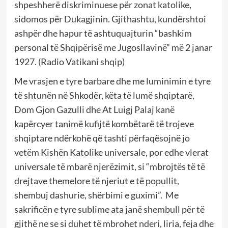
shpeshherë diskriminuese për zonat katolike,
sidomos për Dukagjinin. Gjithashtu, kundërshtoi
ashpër dhe hapur të ashtuquajturin “bashkim
personal të Shqipërisë me Jugosllavinë” më 2 janar
1927. (Radio Vatikani shqip)
Me vrasjen e tyre barbare dhe me luminimin e tyre
të shtunën në Shkodër, këta të lumë shqiptarë,
Dom Gjon Gazulli dhe At Luigj Palaj kanë
kapërcyer tanimë kufijtë kombëtarë të trojeve
shqiptare ndërkohë që tashti përfaqësojnë jo
vetëm Kishën Katolike universale, por edhe vlerat
universale të mbarë njerëzimit, si “mbrojtës të të
drejtave themelore të njeriut e të popullit,
shembuj dashurie, shërbimi e guximi”. Me
sakrificën e tyre sublime ata janë shembull për të
gjithë ne se si duhet të mbrohet nderi, liria, feja dhe