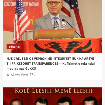
Editorial
NJË DREJTËSI QË VEPRON ME INTEGRITET NUK KA ARSYE
T’I FRIKËSOHET TRANSPARENCËS — Kufizimet e reja ndaj
medias nga GJKKO
07/08/2026
0