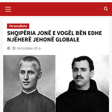
Primary
Menu
Personalitete
SHQIPËRIA JONË E VOGËL BËN EDHE
NJËHERË JEHONË GLOBALE
19/11/2024
0