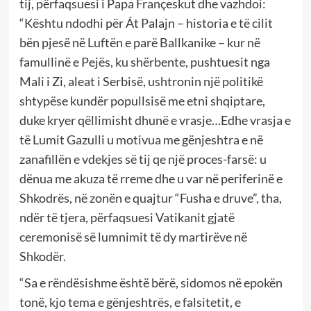
tij, përfaqsuesi i Papa Françeskut dhe vazhdoi:
“Kështu ndodhi për Át Palajn – historia e të cilit
bën pjesë në Luftën e parë Ballkanike – kur në
famullinë e Pejës, ku shërbente, pushtuesit nga
Mali i Zi, aleat i Serbisë, ushtronin një politikë
shtypëse kundër popullsisë me etni shqiptare,
duke kryer qëllimisht dhunë e vrasje…Edhe vrasja e
të Lumit Gazulli u motivua me gënjeshtra e në
zanafillën e vdekjes së tij qe një proces-farsë: u
dënua me akuza të rreme dhe u var në periferinë e
Shkodrës, në zonën e quajtur “Fusha e druve”, tha,
ndër të tjera, përfaqsuesi Vatikanit gjatë
ceremonisë së lumnimit të dy martirëve në
Shkodër.
“Sa e rëndësishme është bërë, sidomos në epokën
tonë, kjo tema e gënjeshtrës, e falsitetit, e