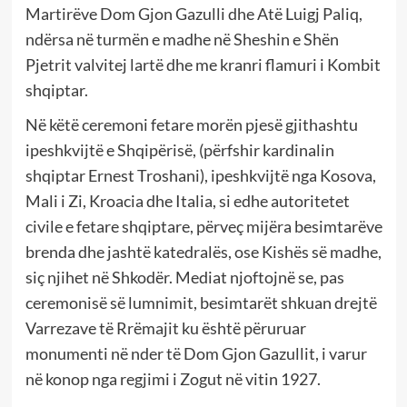
Martirëve Dom Gjon Gazulli dhe Atë Luigj Paliq,
ndërsa në turmën e madhe në Sheshin e Shën
Pjetrit valvitej lartë dhe me kranri flamuri i Kombit
shqiptar.
Në këtë ceremoni fetare morën pjesë gjithashtu
ipeshkvijtë e Shqipërisë, (përfshir kardinalin
shqiptar Ernest Troshani), ipeshkvijtë nga Kosova,
Mali i Zi, Kroacia dhe Italia, si edhe autoritetet
civile e fetare shqiptare, përveç mijëra besimtarëve
brenda dhe jashtë katedralës, ose Kishës së madhe,
siç njihet në Shkodër. Mediat njoftojnë se, pas
ceremonisë së lumnimit, besimtarët shkuan drejtë
Varrezave të Rrëmajit ku është përuruar
monumenti në nder të Dom Gjon Gazullit, i varur
në konop nga regjimi i Zogut në vitin 1927.