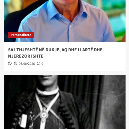
Personalitete
SA I THJESHTË NË DUKJE, AQ DHE I LARTË DHE
NJERËZOR ISHTE
06/08/2026
0