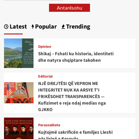
Antarësohu
Latest
Popular
Trending
Opinion
Shikaj – Fshati ku historia, identiteti
dhe natyra shqiptare takohen
Editorial
NJË DREJTËSI QË VEPRON ME
INTEGRITET NUK KA ARSYE T’I
FRIKËSOHET TRANSPARENCËS —
Kufizimet e reja ndaj medias nga
GJKKO
Personalitete
Kujtojmë sakrificën e familjes Lleshi
për lirinë e Kosovës