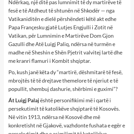
Ndërkaq, një ditë pas lumnimit të dy martirëve të
fesë e të Atdheut të shtunën në Shkodër — nga
Vatikaniditën e dielë përshëndeti këtë akt edhe
Papa Françesku gjatë Lutjes Engjulli i Zotit në
Vatikan, për Lumnimin e Martirëve Dom Gjon
Gazulli dhe Atë Luigj Paliq, ndërsa në turmën e
madhe në Sheshin e Shën Pjetrit valvitej lartë dhe
me kranri flamuri i Kombit shqiptar.
Po, kush janë këta dy “martirë, dëshmitarë të fesë,
mbrojtës të të drejtave themelore të njeriut e të
popullit, shembuj dashurie, shërbimi e guximi”?
Át Luigj Palaj
është personifikimi më i qartë i
persekutimit të katolikëve shqiptarë të Kosovës.
Në vitin 1913, ndërsa në Kosovë dhe më
konkretisht në Gjakovë, vazhdonte fushata e egër e
persekutimit dhe e asimilimit të katolikëve