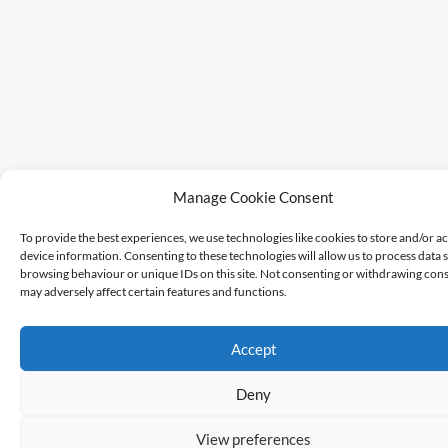
Manage Cookie Consent
To provide the best experiences, we use technologies like cookies to store and/or a
device information. Consenting to these technologies will allow us to process data 
browsing behaviour or unique IDs on this site. Not consenting or withdrawing cons
may adversely affect certain features and functions.
Accept
Deny
View preferences