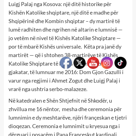
Luigj Palaj nga Kosova: një ditë historike për
Kishën Katolike shqiptare, një ditë e madhe për
Shqipërinë dhe Kombin shqiptar – dy martirë të
lumë radhiten dhe ngrihen në altarin e lumnisë —
jo vetëm në nivel të Kishës Katolike Shqiptare —
por të mbarë Kishës universale. Këta pra janë dy
martirët — që i shtohen 38-martirëve të Kishës
Katolike Shqiptare të kohës së komunizmit
gjakatar, të lumnuar me 2016: Dom Gjon Gazulli i
varur nga regjimi i Ahmet Zogut dhe Luigj Palaj i
vrarë nga ushtria serbo-malazeze.
Në katedralen e Shën Shtjefnit në Shkodër, u
zhvillua me 16 nëntor, mesha dhe ceremonia për
lumnimin e dy meshtarëve, njëri françeskan e tjetri
dioqezan. Ceremonia e lumnimit u kryesua nga i
dërguari i posaçëm i Papa Françeskut kardinali