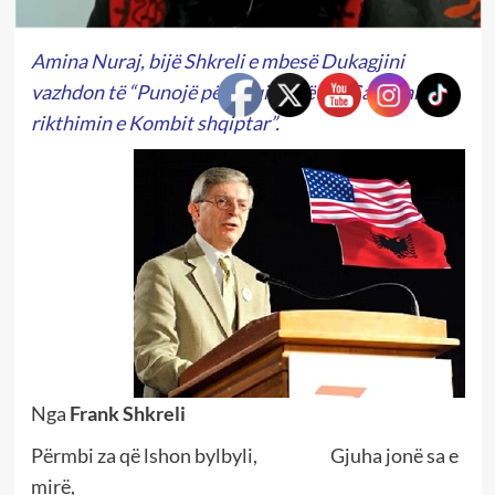
Amina Nuraj, bijë Shkreli e mbesë Dukagjini
vazhdon të “Punojë për shqiptarët në Sanxhak dhe
rikthimin e Kombit shqiptar”.
Nga
Frank Shkreli
Përmbi za që lshon bylbyli, Gjuha jonë sa e
mirë,