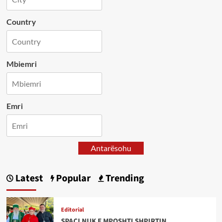
Country
Mbiemri
Emri
Antarësohu
Latest
Popular
Trending
Editorial
SPAÇI NUK E MPOSHTI SHPIRTIN