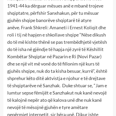
1941-44 ka dërguar mësues anë e mbanë trojeve
shqiptatre, përfshir Sanxhakun, për tu mësuar
gjuhën shqipe banorëve shqiptarë të atyre
anëve.
Frank Shkreli: Amaneti i Ernest Koliqit dhe
roli i tij në hapjen e shkollave shqipe
“Nëse dikush
do të më kishte thënë se pas trembëdhjetë vjetësh
do të isha në gjëndje të hapja një zyrë të Këshillit
Kombëtar Shqiptar në Pazarin e Ri (Novi Pazar)
dhe se një vit më vonë do të fillonim një kurs të
gjuhës shqipe, nuk do ta kisha besuar, kurrë”, është
shprehur këto ditë aktvistja e njohur e të drejtave
të shqiptarëve në Sanzhak. Duke shtuar se, “Jam e
lumtur sepse fëmijët e Sanzhakut nuk kanë nevojë
të kalojnë nepër ato që kalova unë dhe nuk kanë
nevojë të mësojnë gjuhën e tyre amëtare
nepërmjet internetit, siç bëra unë. Dikur ishte