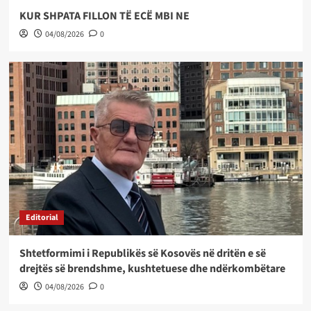
KUR SHPATA FILLON TË ECË MBI NE
04/08/2026
0
Editorial
Shtetformimi i Republikës së Kosovës në dritën e së
drejtës së brendshme, kushtetuese dhe ndërkombëtare
04/08/2026
0