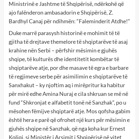
Ministrinë e Jashtme të Shqipërisë, ndërkohë që
ajo falënderon ambasadorin e Shqipërisë, Z.
Bardhyl Canaj për ndihmën: “Faleminderit Atdhe!”
Duke marrë parasysh historinë e mohimit të të
gjitha të drejtave themelore të shqiptarëve të asaj
krahine nën Serbi – përfshir mësimin e gjuhës
shqipe, të kulturës dhe identitetit kombëtar të
shqiptarëve atje, por dhe masave të egra e barbare
të regjimeve serbe për asimilimin e shqiptarëve të
Sanxhakut – ky njoftim aq i mirëpritur ka habitur
për mirë edhe Amina Nuraj e cila shkruan se më në
fund “Shkronjat e alfabetit tonë në Sanzhak”, po u
mësohen fëmijve shqiptarë atje. Mos qofsha gabim
është hera e parë që ofrohet një kurs për mësimin e
gjuhës shqipe në Sanzhak, që nga koha kur Ernest
Koliqi, si Ministër i Arsimit i Shqipërisë në vitet