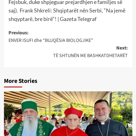
Fejsbuk, duke shpjeguar prejardhjen e familjes së
saj).
Frank Shkreli: Shqiptarët nën Serbi, “Na jemë
shqyptarë, bre birë”! | Gazeta Telegraf
Post
Previous:
ENVER ISUFI dhe “BUJQËSIA BIOLOGJIKE”
navigation
Next:
TË SHTUNËN ME BASHKATDHETARËT
More Stories