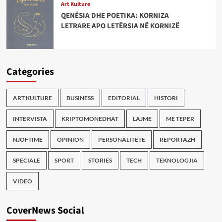
Art Kulture
QENËSIA DHE POETIKA: KORNIZA
LETRARE APO LETËRSIA NË KORNIZË
Categories
ART KULTURE
BUSINESS
EDITORIAL
HISTORI
INTERVISTA
KRIPTOMONEDHAT
LAJME
ME TEPER
NJOFTIME
OPINION
PERSONALITETE
REPORTAZH
SPECIALE
SPORT
STORIES
TECH
TEKNOLOGJIA
VIDEO
CoverNews Social