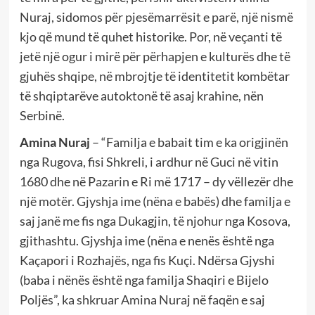
Nuraj, sidomos për pjesëmarrësit e parë, një nismë
kjo që mund të quhet historike. Por, në veçanti të
jetë një ogur i mirë për përhapjen e kulturës dhe të
gjuhës shqipe, në mbrojtje të identitetit kombëtar
të shqiptarëve autoktonë të asaj krahine, nën
Serbinë.
Amina Nuraj
– “Familja e babait tim e ka origjinën
nga Rugova, fisi Shkreli, i ardhur në Guci në vitin
1680 dhe në Pazarin e Ri më 1717 – dy vëllezër dhe
një motër. Gjyshja ime (nëna e babës) dhe familja e
saj janë me fis nga Dukagjin, të njohur nga Kosova,
gjithashtu. Gjyshja ime (nëna e nenës është nga
Kaçapori i Rozhajës, nga fis Kuçi. Ndërsa Gjyshi
(baba i nënës është nga familja Shaqiri e Bijelo
Poljës”, ka shkruar Amina Nuraj në faqën e saj