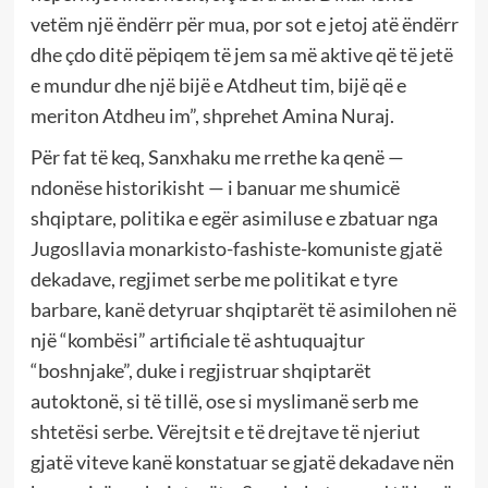
vetëm një ëndërr për mua, por sot e jetoj atë ëndërr
dhe çdo ditë pëpiqem të jem sa më aktive që të jetë
e mundur dhe një bijë e Atdheut tim, bijë që e
meriton Atdheu im”, shprehet Amina Nuraj.
Për fat të keq, Sanxhaku me rrethe ka qenë —
ndonëse historikisht — i banuar me shumicë
shqiptare, politika e egër asimiluse e zbatuar nga
Jugosllavia monarkisto-fashiste-komuniste gjatë
dekadave, regjimet serbe me politikat e tyre
barbare, kanë detyruar shqiptarët të asimilohen në
një “kombësi” artificiale të ashtuquajtur
“boshnjake”, duke i regjistruar shqiptarët
autoktonë, si të tillë, ose si myslimanë serb me
shtetësi serbe. Vërejtsit e të drejtave të njeriut
gjatë viteve kanë konstatuar se gjatë dekadave nën