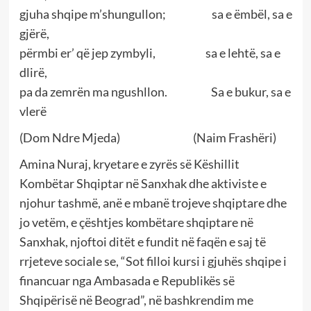
gjuha shqipe m’shungullon; sa e ëmbël, sa e
gjërë,
përmbi er’ që jep zymbyli, sa e lehtë, sa e
dlirë,
pa da zemrën ma ngushllon. Sa e bukur, sa e
vlerë
(Dom Ndre Mjeda) (Naim Frashëri)
Amina Nuraj, kryetare e zyrës së Këshillit
Kombëtar Shqiptar në Sanxhak dhe aktiviste e
njohur tashmë, anë e mbanë trojeve shqiptare dhe
jo vetëm, e çështjes kombëtare shqiptare në
Sanxhak, njoftoi ditët e fundit në faqën e saj të
rrjeteve sociale se, “Sot filloi kursi i gjuhës shqipe i
financuar nga Ambasada e Republikës së
Shqipërisë në Beograd”, në bashkrendim me