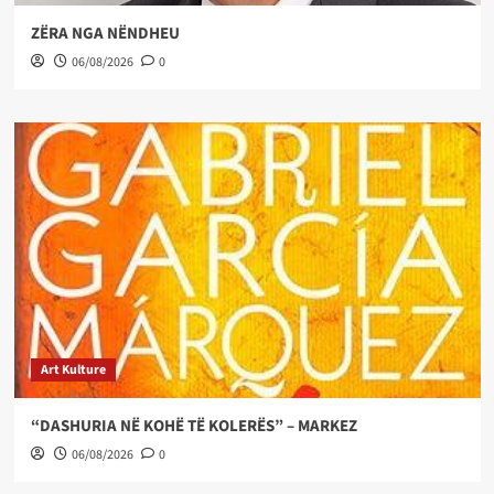
ZËRA NGA NËNDHEU
06/08/2026
0
Art Kulture
“DASHURIA NË KOHË TË KOLERËS” – MARKEZ
06/08/2026
0