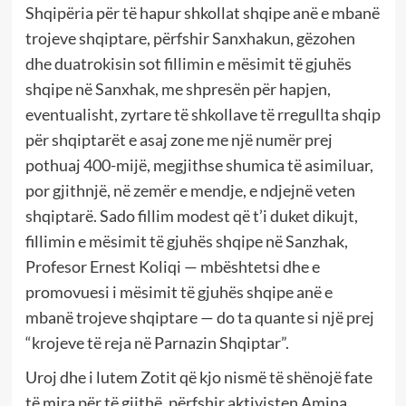
Shqipëria për të hapur shkollat shqipe anë e mbanë
trojeve shqiptare, përfshir Sanxhakun, gëzohen
dhe duatrokisin sot fillimin e mësimit të gjuhës
shqipe në Sanxhak, me shpresën për hapjen,
eventualisht, zyrtare të shkollave të rregullta shqip
për shqiptarët e asaj zone me një numër prej
pothuaj 400-mijë, megjithse shumica të asimiluar,
por gjithnjë, në zemër e mendje, e ndjejnë veten
shqiptarë. Sado fillim modest që t’i duket dikujt,
fillimin e mësimit të gjuhës shqipe në Sanzhak,
Profesor Ernest Koliqi — mbështetsi dhe e
promovuesi i mësimit të gjuhës shqipe anë e
mbanë trojeve shqiptare — do ta quante si një prej
“krojeve të reja në Parnazin Shqiptar”.
Uroj dhe i lutem Zotit që kjo nismë të shënojë fate
të mira për të gjithë, përfshir aktivisten Amina