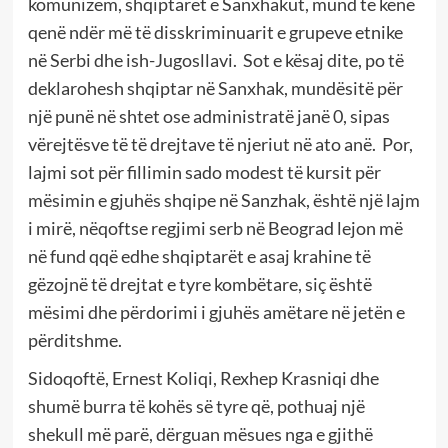
komunizëm, shqiptarët e Sanxhakut, mund të kenë
qenë ndër më të disskriminuarit e grupeve etnike
në Serbi dhe ish-Jugosllavi. Sot e kësaj dite, po të
deklarohesh shqiptar në Sanxhak, mundësitë për
një punë në shtet ose administratë janë 0, sipas
vërejtësve të të drejtave të njeriut në ato anë. Por,
lajmi sot për fillimin sado modest të kursit për
mësimin e gjuhës shqipe në Sanzhak, është një lajm
i mirë, nëqoftse regjimi serb në Beograd lejon më
në fund qqë edhe shqiptarët e asaj krahine të
gëzojnë të drejtat e tyre kombëtare, siç është
mësimi dhe përdorimi i gjuhës amëtare në jetën e
përditshme.
Sidoqoftë, Ernest Koliqi, Rexhep Krasniqi dhe
shumë burra të kohës së tyre që, pothuaj një
shekull më parë, dërguan mësues nga e gjithë