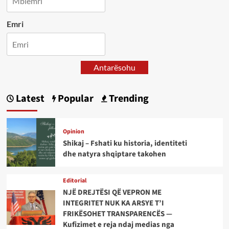
Emri
Antarësohu
Latest
Popular
Trending
Opinion
Shikaj – Fshati ku historia, identiteti
dhe natyra shqiptare takohen
Editorial
NJË DREJTËSI QË VEPRON ME
INTEGRITET NUK KA ARSYE T’I
FRIKËSOHET TRANSPARENCËS —
Kufizimet e reja ndaj medias nga