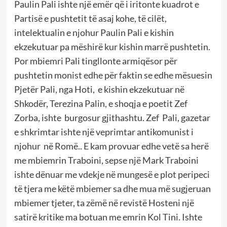
Paulin Pali ishte një emër që i iritonte kuadrot e
Partisë e pushtetit të asaj kohe, të cilët,
intelektualin e njohur Paulin Pali e kishin
ekzekutuar pa mëshirë kur kishin marrë pushtetin.
Por mbiemri Pali tingllonte armiqësor për
pushtetin monist edhe për faktin se edhe mësuesin
Pjetër Pali, nga Hoti, e kishin ekzekutuar në
Shkodër, Terezina Palin, e shoqja e poetit Zef
Zorba, ishte burgosur gjithashtu. Zef Pali, gazetar
e shkrimtar ishte një veprimtar antikomunist i
njohur në Romë.. E kam provuar edhe vetë sa herë
me mbiemrin Traboini, sepse një Mark Traboini
ishte dënuar me vdekje në mungesë e plot peripeci
të tjera me këtë mbiemer sa dhe mua më sugjeruan
mbiemer tjeter, ta zëmë në revistë Hosteni një
satirë kritike ma botuan me emrin Kol Tini. Ishte