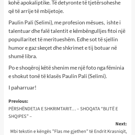
kohë apokaliptike. Të detyronte të tjetërsoheshe
që të arrije të mbijetoje.
Paulin Pali (Selimi), me profesion mësues, ishte i
talentuar dhe falë talentit e këmbëngulljes fitoi një
popullaritet të meritueshëm. Edhe sot të sjellin
humor e gaz skeçet dhe shkrimet e tij botuar në
shumë libra.
Po e shoqëroj këtë shenim me një foto nga fëminia
e shokut tonë të klasës Paulin Pali (Selimi).
I paharruar!
Post
Previous:
PËRSHËNDETJA E SHKRIMTARIT… – SHOQATA “BIJTË E
navigation
SHQIPES” –
Next:
Mbi tekstin e këngës ”Flas me gjethen” të Endrit Krasniqit,