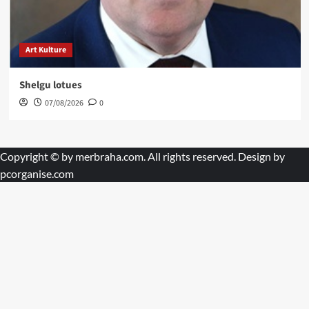
Art Kulture
Shelgu lotues
07/08/2026
0
Copyright © by
merbraha.com
. All rights reserved. Design by
pcorganise.com