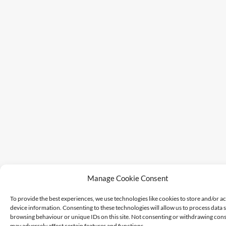
Manage Cookie Consent
To provide the best experiences, we use technologies like cookies to store and/or a
device information. Consenting to these technologies will allow us to process data 
browsing behaviour or unique IDs on this site. Not consenting or withdrawing cons
may adversely affect certain features and functions.