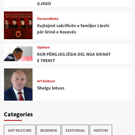
GJKKO
Personalitete
Kujtojmë sakrificën e familjes Lleshi
për lirinë e Kosovës
Opinion
KUR PËRGJEGJËSIA DEL NGA SHINAT
E TRENIT
Art Kulture
Shelgu lotues
Categories
ART KULTURE
BUSINESS
EDITORIAL
HISTORI