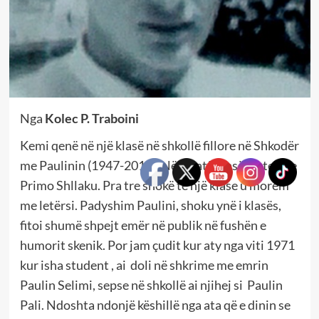
Nga
Kolec P. Traboini
Kemi qenë në një klasë në shkollë fillore në Shkodër
me Paulinin (1947-2013). Në po atë klasë ishte dhe
Primo Shllaku. Pra tre shokë të një klase u morëm
me letërsi. Padyshim Paulini, shoku ynë i klasës,
fitoi shumë shpejt emër në publik në fushën e
humorit skenik. Por jam çudit kur aty nga viti 1971
kur isha student , ai doli në shkrime me emrin
Paulin Selimi, sepse në shkollë ai njihej si Paulin
Pali. Ndoshta ndonjë këshillë nga ata që e dinin se