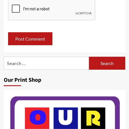
Search
for:
Our Print Shop