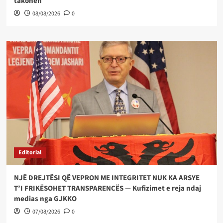
takohen
08/08/2026
0
Editorial
NJË DREJTËSI QË VEPRON ME INTEGRITET NUK KA ARSYE
T’I FRIKËSOHET TRANSPARENCËS — Kufizimet e reja ndaj
medias nga GJKKO
07/08/2026
0