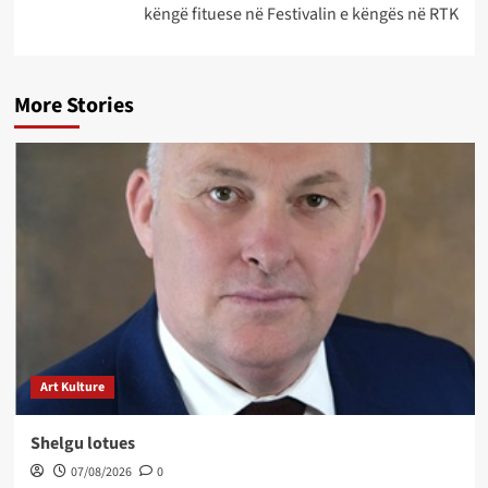
këngë fituese në Festivalin e këngës në RTK
More Stories
Art Kulture
Shelgu lotues
07/08/2026
0