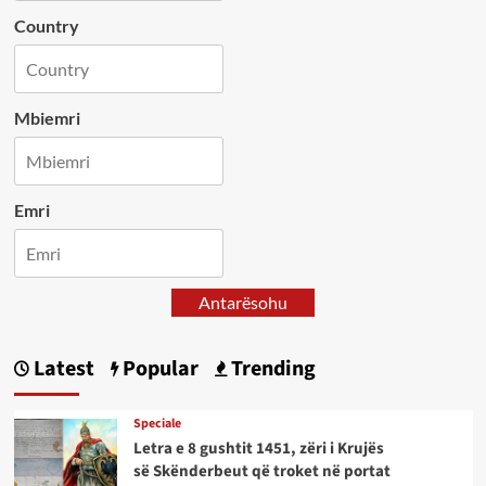
Country
Mbiemri
Emri
Antarësohu
Latest
Popular
Trending
Speciale
Letra e 8 gushtit 1451, zëri i Krujës
së Skënderbeut që troket në portat