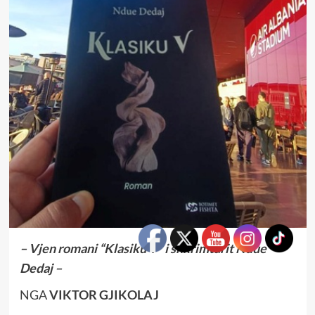
– Vjen romani “Klasiku V” i shkrimtarit Ndue
Dedaj –
NGA
VIKTOR GJIKOLAJ