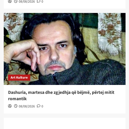
08/08/2026
0
Art Kulture
Dashuria, martesa dhe zgjedhja që bëjmë, përtej mitit
romantik
08/08/2026
0