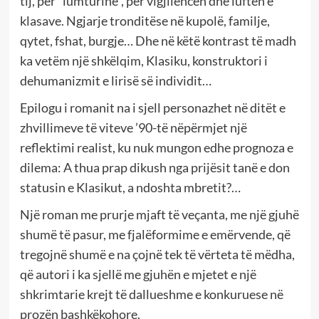
tij, për “lumturinë”, për vigjilencën dhe luftën e
klasave. Ngjarje tronditëse në kupolë, familje,
qytet, fshat, burgje… Dhe në këtë kontrast të madh
ka vetëm një shkëlqim, Klasiku, konstruktori i
dehumanizmit e lirisë së individit…
Epilogu i romanit na i sjell personazhet në ditët e
zhvillimeve të viteve ’90-të nëpërmjet një
reflektimi realist, ku nuk mungon edhe prognoza e
dilema: A thua prap dikush nga prijësit tanë e don
statusin e Klasikut, a ndoshta mbretit?…
Një roman me prurje mjaft të veçanta, me një gjuhë
shumë të pasur, me fjalëformime e emërvende, që
tregojnë shumë e na çojnë tek të vërteta të mëdha,
që autori i ka sjellë me gjuhën e mjetet e një
shkrimtarie krejt të dallueshme e konkuruese në
prozën bashkëkohore.