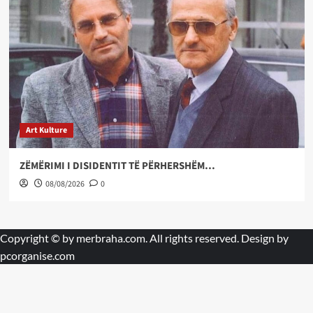
Art Kulture
ZËMËRIMI I DISIDENTIT TË PËRHERSHËM…
08/08/2026
0
Copyright © by
merbraha.com
. All rights reserved. Design by
pcorganise.com