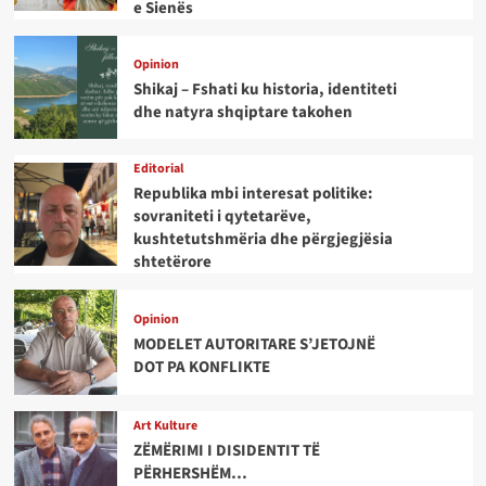
e Sienës
Opinion
Shikaj – Fshati ku historia, identiteti
dhe natyra shqiptare takohen
Editorial
Republika mbi interesat politike:
sovraniteti i qytetarëve,
kushtetutshmëria dhe përgjegjësia
shtetërore
Opinion
MODELET AUTORITARE S’JETOJNË
DOT PA KONFLIKTE
Art Kulture
ZËMËRIMI I DISIDENTIT TË
PËRHERSHËM…