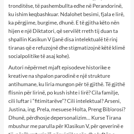
tronditëse, të pashembullta edhe në Perandorinë,
ku ishim keqbashkuar. Ndalohet besimi, fjala e lirë,
ka përgjime, burgime, dhunë. E të gjitha këto nën
hijen e një Diktatori, që servilët rreth tij duan ta
shpallin Kasikun V (janë disa intelektualë të rinj
tiranas që e refuzojnë dhe stigmatizojnë këtë klimë
socialpolitike të asaj kohe).
Autori nëpërmet mjaft episodeve historike e
kreative na shpalon parodinë e një strukture
antihumane, ku liria mungon për të gjithë. Të gjithë
flisnin për lirinë, po kush ishte i lirë? Cila familje,
cili luftar i “fitimitarëve”? Cili intelektual? Arseni,
Justina, ing. Prela, mesuese Holta, Preng Bib’orosi?
Dhunë, përdhosje depersonalizim… Kurse Tirana
mbushur me parulla për Klasikun V, për qeverinë e