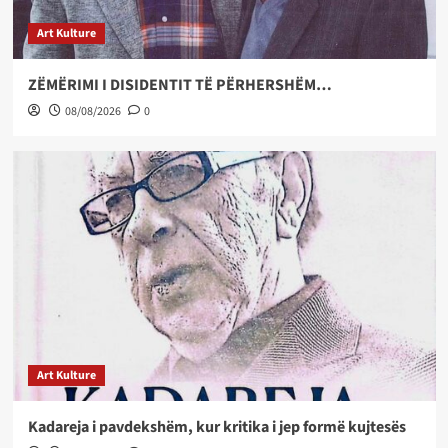
Art Kulture
ZËMËRIMI I DISIDENTIT TË PËRHERSHËM…
08/08/2026
0
Art Kulture
Kadareja i pavdekshëm, kur kritika i jep formë kujtesës