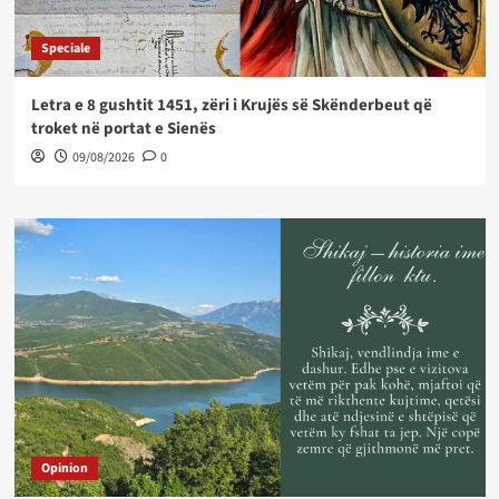
Speciale
Letra e 8 gushtit 1451, zëri i Krujës së Skënderbeut që
troket në portat e Sienës
09/08/2026
0
Opinion