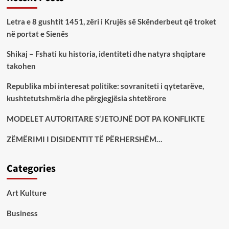
Letra e 8 gushtit 1451, zëri i Krujës së Skënderbeut që troket
në portat e Sienës
Shikaj – Fshati ku historia, identiteti dhe natyra shqiptare
takohen
Republika mbi interesat politike: sovraniteti i qytetarëve,
kushtetutshmëria dhe përgjegjësia shtetërore
MODELET AUTORITARE S’JETOJNË DOT PA KONFLIKTE
ZËMËRIMI I DISIDENTIT TË PËRHERSHËM…
Categories
Art Kulture
Business