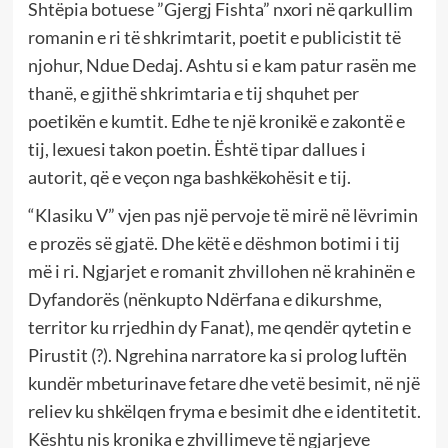
Shtëpia botuese ”Gjergj Fishta” nxori në qarkullim
romanin e ri të shkrimtarit, poetit e publicistit të
njohur, Ndue Dedaj. Ashtu si e kam patur rasën me
thanë, e gjithë shkrimtaria e tij shquhet per
poetikën e kumtit. Edhe te një kronikë e zakontë e
tij, lexuesi takon poetin. Është tipar dallues i
autorit, që e veçon nga bashkëkohësit e tij.
“Klasiku V” vjen pas një pervoje të mirë në lëvrimin
e prozës së gjatë. Dhe këtë e dëshmon botimi i tij
më i ri. Ngjarjet e romanit zhvillohen në krahinën e
Dyfandorës (nënkupto Ndërfana e dikurshme,
territor ku rrjedhin dy Fanat), me qendër qytetin e
Pirustit (?). Ngrehina narratore ka si prolog luftën
kundër mbeturinave fetare dhe vetë besimit, në një
reliev ku shkëlqen fryma e besimit dhe e identitetit.
Kështu nis kronika e zhvillimeve të ngjarjeve