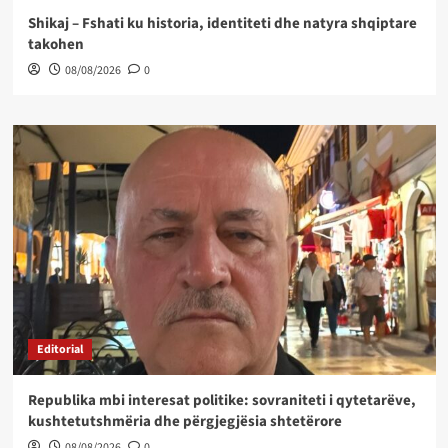
Shikaj – Fshati ku historia, identiteti dhe natyra shqiptare
takohen
08/08/2026
0
Editorial
Republika mbi interesat politike: sovraniteti i qytetarëve,
kushtetutshmëria dhe përgjegjësia shtetërore
08/08/2026
0