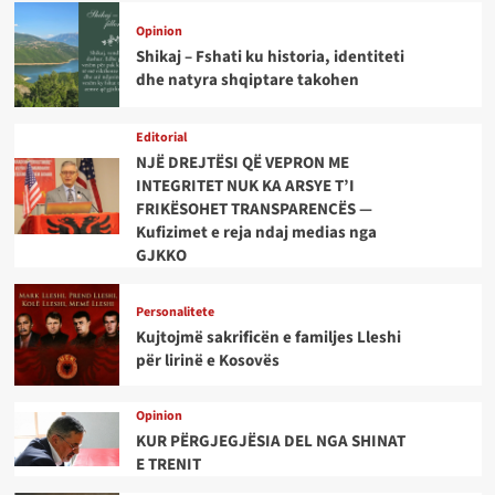
Opinion
Shikaj – Fshati ku historia, identiteti
dhe natyra shqiptare takohen
Editorial
NJË DREJTËSI QË VEPRON ME
INTEGRITET NUK KA ARSYE T’I
FRIKËSOHET TRANSPARENCËS —
Kufizimet e reja ndaj medias nga
GJKKO
Personalitete
Kujtojmë sakrificën e familjes Lleshi
për lirinë e Kosovës
Opinion
KUR PËRGJEGJËSIA DEL NGA SHINAT
E TRENIT