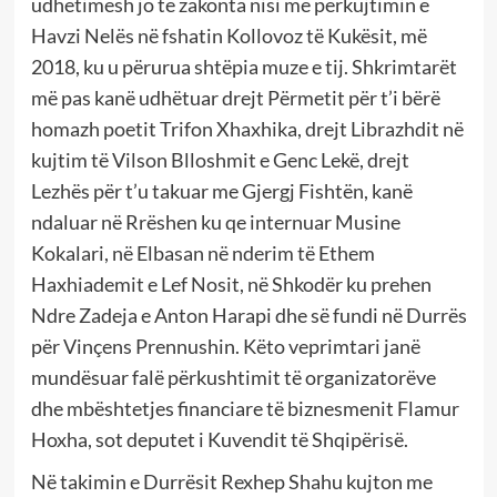
udhëtimesh jo të zakonta nisi me përkujtimin e
Havzi Nelës në fshatin Kollovoz të Kukësit, më
2018, ku u përurua shtëpia muze e tij. Shkrimtarët
më pas kanë udhëtuar drejt Përmetit për t’i bërë
homazh poetit Trifon Xhaxhika, drejt Librazhdit në
kujtim të Vilson Blloshmit e Genc Lekë, drejt
Lezhës për t’u takuar me Gjergj Fishtën, kanë
ndaluar në Rrëshen ku qe internuar Musine
Kokalari, në Elbasan në nderim të Ethem
Haxhiademit e Lef Nosit, në Shkodër ku prehen
Ndre Zadeja e Anton Harapi dhe së fundi në Durrës
për Vinçens Prennushin. Këto veprimtari janë
mundësuar falë përkushtimit të organizatorëve
dhe mbështetjes financiare të biznesmenit Flamur
Hoxha, sot deputet i Kuvendit të Shqipërisë.
Në takimin e Durrësit Rexhep Shahu kujton me