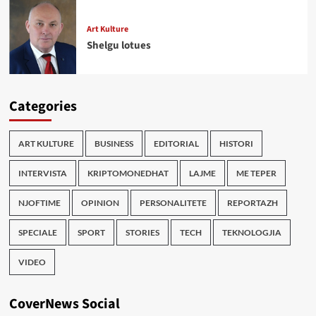
Art Kulture
Shelgu lotues
Categories
ART KULTURE
BUSINESS
EDITORIAL
HISTORI
INTERVISTA
KRIPTOMONEDHAT
LAJME
ME TEPER
NJOFTIME
OPINION
PERSONALITETE
REPORTAZH
SPECIALE
SPORT
STORIES
TECH
TEKNOLOGJIA
VIDEO
CoverNews Social