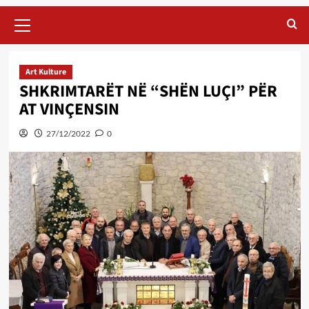
Primary
Menu
Art Kulture
SHKRIMTARËT NË “SHËN LUÇI” PËR
AT VINÇENSIN
27/12/2022
0