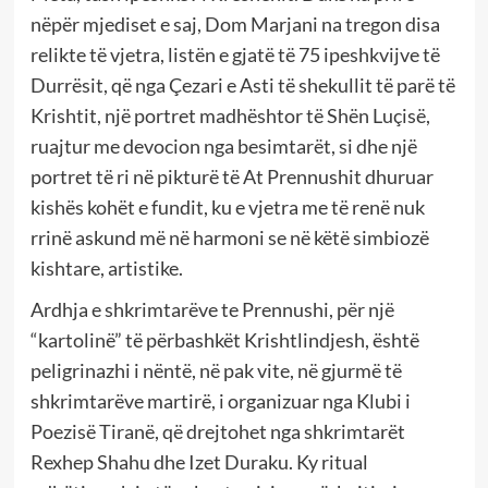
nëpër mjediset e saj, Dom Marjani na tregon disa
relikte të vjetra, listën e gjatë të 75 ipeshkvijve të
Durrësit, që nga Çezari e Asti të shekullit të parë të
Krishtit, një portret madhështor të Shën Luçisë,
ruajtur me devocion nga besimtarët, si dhe një
portret të ri në pikturë të At Prennushit dhuruar
kishës kohët e fundit, ku e vjetra me të renë nuk
rrinë askund më në harmoni se në këtë simbiozë
kishtare, artistike.
Ardhja e shkrimtarëve te Prennushi, për një
“kartolinë” të përbashkët Krishtlindjesh, është
peligrinazhi i nëntë, në pak vite, në gjurmë të
shkrimtarëve martirë, i organizuar nga Klubi i
Poezisë Tiranë, që drejtohet nga shkrimtarët
Rexhep Shahu dhe Izet Duraku. Ky ritual