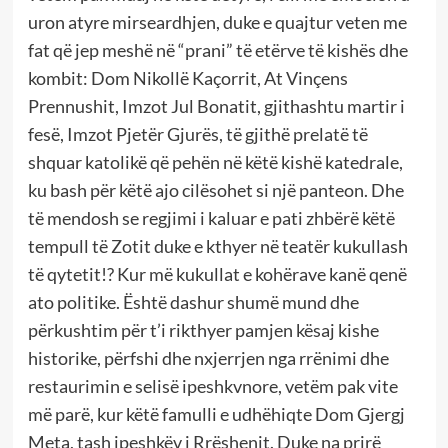
uron atyre mirseardhjen, duke e quajtur veten me
fat që jep meshë në “prani” të etërve të kishës dhe
kombit: Dom Nikollë Kaçorrit, At Vinçens
Prennushit, Imzot Jul Bonatit, gjithashtu martir i
fesë, Imzot Pjetër Gjurës, të gjithë prelatë të
shquar katolikë që pehën në këtë kishë katedrale,
ku bash për këtë ajo cilësohet si një panteon. Dhe
të mendosh se regjimi i kaluar e pati zhbërë këtë
tempull të Zotit duke e kthyer në teatër kukullash
të qytetit!? Kur më kukullat e kohërave kanë qenë
ato politike. Është dashur shumë mund dhe
përkushtim për t’i rikthyer pamjen kësaj kishe
historike, përfshi dhe nxjerrjen nga rrënimi dhe
restaurimin e selisë ipeshkvnore, vetëm pak vite
më parë, kur këtë famulli e udhëhiqte Dom Gjergj
Meta, tash ipeshkëv i Rrëshenit. Duke na prirë