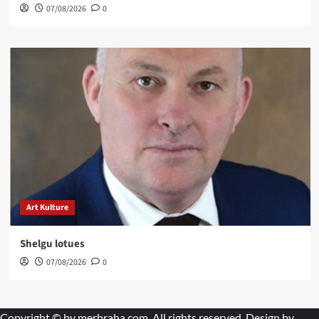
07/08/2026
0
Art Kulture
Shelgu lotues
07/08/2026
0
Copyright © by
merbraha.com
. All rights reserved. Design by