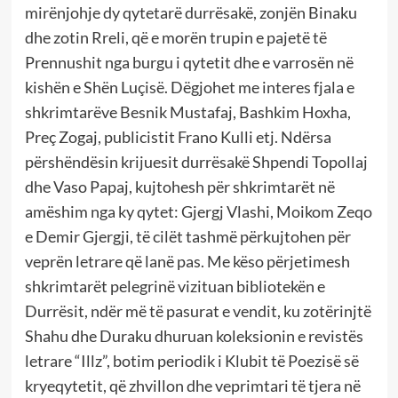
mirënjohje dy qytetarë durrësakë, zonjën Binaku
dhe zotin Rreli, që e morën trupin e pajetë të
Prennushit nga burgu i qytetit dhe e varrosën në
kishën e Shën Luçisë. Dëgjohet me interes fjala e
shkrimtarëve Besnik Mustafaj, Bashkim Hoxha,
Preç Zogaj, publicistit Frano Kulli etj. Ndërsa
përshëndësin krijuesit durrësakë Shpendi Topollaj
dhe Vaso Papaj, kujtohesh për shkrimtarët në
amëshim nga ky qytet: Gjergj Vlashi, Moikom Zeqo
e Demir Gjergji, të cilët tashmë përkujtohen për
veprën letrare që lanë pas. Me këso përjetimesh
shkrimtarët pelegrinë vizituan bibliotekën e
Durrësit, ndër më të pasurat e vendit, ku zotërinjtë
Shahu dhe Duraku dhuruan koleksionin e revistës
letrare “Illz”, botim periodik i Klubit të Poezisë së
kryeqytetit, që zhvillon dhe veprimtari të tjera në