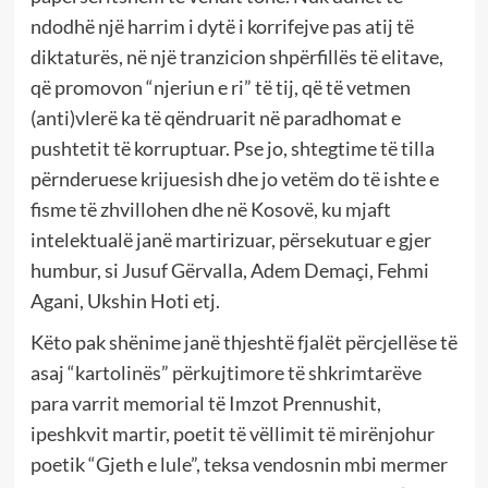
ndodhë një harrim i dytë i korrifejve pas atij të
diktaturës, në një tranzicion shpërfillës të elitave,
që promovon “njeriun e ri” të tij, që të vetmen
(anti)vlerë ka të qëndruarit në paradhomat e
pushtetit të korruptuar. Pse jo, shtegtime të tilla
përnderuese krijuesish dhe jo vetëm do të ishte e
fisme të zhvillohen dhe në Kosovë, ku mjaft
intelektualë janë martirizuar, përsekutuar e gjer
humbur, si Jusuf Gërvalla, Adem Demaçi, Fehmi
Agani, Ukshin Hoti etj.
Këto pak shënime janë thjeshtë fjalët përcjellëse të
asaj “kartolinës” përkujtimore të shkrimtarëve
para varrit memorial të Imzot Prennushit,
ipeshkvit martir, poetit të vëllimit të mirënjohur
poetik “Gjeth e lule”, teksa vendosnin mbi mermer