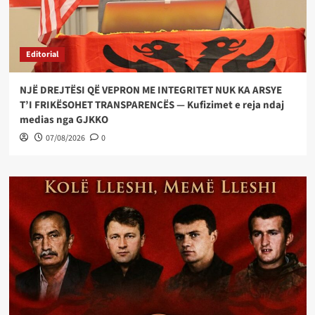
Editorial
NJË DREJTËSI QË VEPRON ME INTEGRITET NUK KA ARSYE
T’I FRIKËSOHET TRANSPARENCËS — Kufizimet e reja ndaj
medias nga GJKKO
07/08/2026
0