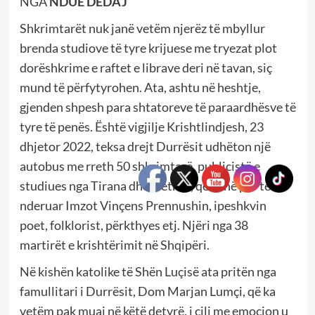
NGA
NDUE DEDAJ
Shkrimtarët nuk janë vetëm njerëz të mbyllur
brenda studiove të tyre krijuese me tryezat plot
dorëshkrime e raftet e librave deri në tavan, siç
mund të përfytyrohen. Ata, ashtu në heshtje,
gjenden shpesh para shtatoreve të paraardhësve të
tyre të penës. Është vigjilje Krishtlindjesh, 23
dhjetor 2022, teksa drejt Durrësit udhëton një
autobus me rreth 50 shkrimtarë, publicistë e
studiues nga Tirana dhe rrethet, që venë për të
nderuar Imzot Vinçens Prennushin, ipeshkvin
poet, folklorist, përkthyes etj. Njëri nga 38
martirët e krishtërimit në Shqipëri.
Në kishën katolike të Shën Luçisë ata pritën nga
famullitari i Durrësit, Dom Marjan Lumçi, që ka
vetëm pak muaj në këtë detyrë, i cili me emocion u