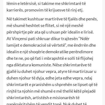
lëmin e letërsisë, si takime me shkrimtarë të
karrierës, promovim të krijuesve të rinj etj.
Në takimet kushtuar martirëve të fjalës dhe penës,
më shumë heshtet se flitet, si në një meshë
përshpirtje për ata që u shuan për idealin e lirisë.
At Vinçensi pati shkruar dikur trajtesën “Ndër
lamijet e demokracisë së vërtetë”, me ëndrrën dhe
idealin e një shoqërie demokratike perëndimore
dhe te ne, po që fati i mbrapshtë e solli të flijohej
nga diktatura komuniste. Nëse shkrimtarëve të
gjallë iu duhet njohur vepra, atyre të martirizuar u
duhen njohur të dyja, edhe jeta edhe vepra, ndaj
shkrimtarët e pranishëm u shprehën se lipset që të
rinjtë ta njohin më shumë e më thellë këtë plejadë
shkrimtarësh, artistësh e misionarësh të
papërsëritshëm të vendit tonë. Nuk duhet të