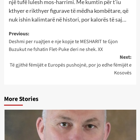
një tufë lulesh mos-harrimi. Me kumtin për t’iu
kthyer e rikthyer figurave të mëdha kombëtare, që
nuk ishin kalimtarë në histori, por kalorës të saj…
Post
Previous:
Deshmi per ruajtjen e nje kopje te MESHARIT te Gjon
navigation
Buzukut ne fshatin Flet-Puke deri ne shek. XX
Next:
Të gjithë fëmijët e Europës pushojnë, por jo edhe fëmijët e
Kosovës
More Stories