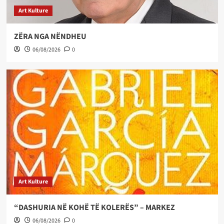
Art Kulture
ZËRA NGA NËNDHEU
06/08/2026
0
Art Kulture
“DASHURIA NË KOHË TË KOLERËS” – MARKEZ
06/08/2026
0