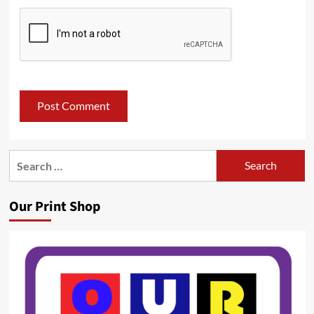
Search
for:
Our Print Shop