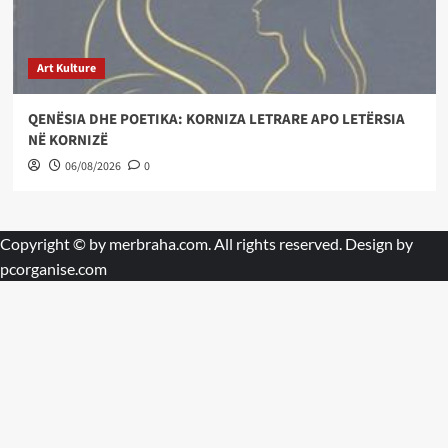
Art Kulture
QENËSIA DHE POETIKA: KORNIZA LETRARE APO LETËRSIA
NË KORNIZË
06/08/2026
0
Copyright © by
merbraha.com
. All rights reserved. Design by
pcorganise.com