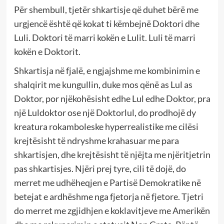
Për shembull, tjetër shkartisje që duhet bërë me
urgjencë është që kokat ti këmbejnë Doktori dhe
Luli. Doktori të marri kokën e Lulit. Luli të marri
kokën e Doktorit.
Shkartisja në fjalë, e ngjajshme me kombinimin e
shalqirit me kungullin, duke mos qënë as Lul as
Doktor, por njëkohësisht edhe Lul edhe Doktor, pra
një Luldoktor ose një Doktorlul, do prodhojë dy
kreatura rokamboleske hyperrealistike me cilësi
krejtësisht të ndryshme krahasuar me para
shkartisjen, dhe krejtësisht të njëjta me njëritjetrin
pas shkartisjes. Njëri prej tyre, cili të dojë, do
merret me udhëheqjen e Partisë Demokratike në
betejat e ardhëshme nga fjetorja në fjetore. Tjetri
do merret me zgjidhjen e koklavitjeve me Amerikën