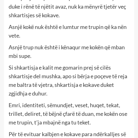
duke i rënë të njëtit avaz, nuk ka mënyrë tjetër veç
shkartisjes së kokave.
Asnjë kokë nuk është e lumtur me trupin që ka nën
vete.
Asnjë trup nuk është i kënaqur me kokën që mban
mbi supe.
Si shkartisja e kalit me gomarin prej së cilës
shkartisje del mushka, apo si bërja e poçeve të reja
me baltra të vjetra, shkartisja e kokave duket
zgjidhja e duhur.
Emri, identiteti, sëmundjet, veset, huqet, tekat,
trillet, deliret, të bëjnë çfarë të duan, me kokën ose
me trupin, t’ja mbajnë nga tu teket.
Për të evituar kalbjen e kokave para ndërkalljes së