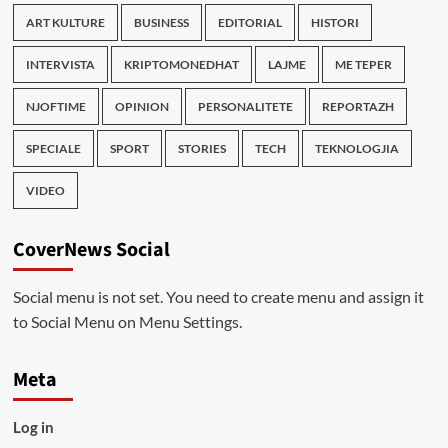
ART KULTURE
BUSINESS
EDITORIAL
HISTORI
INTERVISTA
KRIPTOMONEDHAT
LAJME
ME TEPER
NJOFTIME
OPINION
PERSONALITETE
REPORTAZH
SPECIALE
SPORT
STORIES
TECH
TEKNOLOGJIA
VIDEO
CoverNews Social
Social menu is not set. You need to create menu and assign it
to Social Menu on Menu Settings.
Meta
Log in