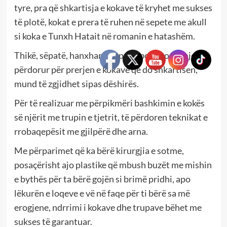
tyre, pra që shkartisja e kokave të kryhet me sukses
të plotë, kokat e prera të ruhen në sepete me akull
si koka e Tunxh Hatait në romanin e hatashëm.
Thikë, sëpatë, hanxhar, sqepar, apo kosore, mjeti i
përdorur për prerjen e kokave që do shkartisen,
mund të zgjidhet sipas dëshirës.
Për të realizuar me përpikmëri bashkimin e kokës
së njërit me trupin e tjetrit, të përdoren teknikat e
rrobaqepësit me gjilpërë dhe arna.
Me përparimet që ka bërë kirurgjia e sotme,
posaçërisht ajo plastike që mbush buzët me mishin
e bythës për ta bërë gojën si brimë pridhi, apo
lëkurën e loqeve e vë në faqe për ti bërë sa më
erogjene, ndrrimi i kokave dhe trupave bëhet me
sukses të garantuar.