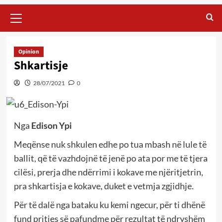
Primary
Menu
Opinion
Shkartisje
28/07/2021
0
Nga
Edison Ypi
Meqënse nuk shkulen edhe po tua mbash në lule të
ballit, që të vazhdojnë të jenë po ata por me të tjera
cilësi, prerja dhe ndërrimi i kokave me njëritjetrin,
pra shkartisja e kokave, duket e vetmja zgjidhje.
Për të dalë nga bataku ku kemi ngecur, për ti dhënë
fund pritjes së pafundme për rezultat të ndryshëm