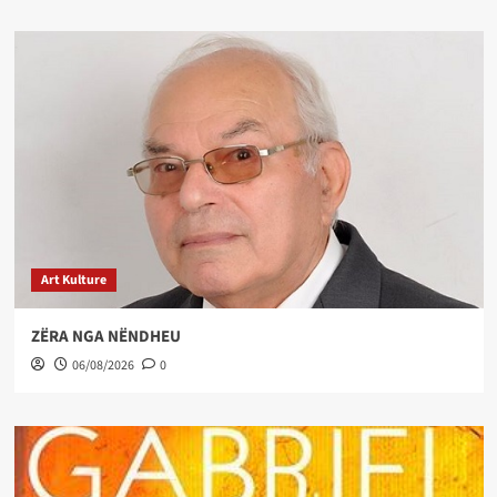
Art Kulture
ZËRA NGA NËNDHEU
06/08/2026
0