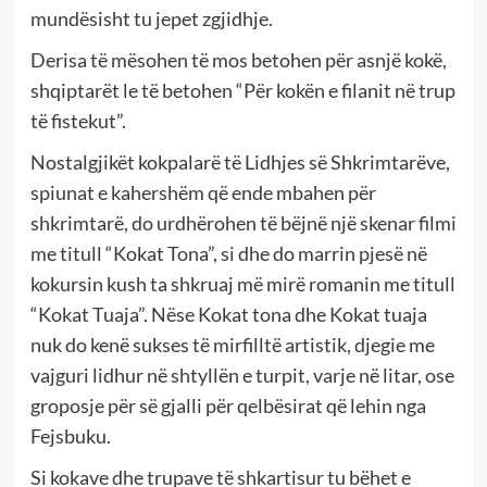
mundësisht tu jepet zgjidhje.
Derisa të mësohen të mos betohen për asnjë kokë,
shqiptarët le të betohen “Për kokën e filanit në trup
të fistekut”.
Nostalgjikët kokpalarë të Lidhjes së Shkrimtarëve,
spiunat e kahershëm që ende mbahen për
shkrimtarë, do urdhërohen të bëjnë një skenar filmi
me titull “Kokat Tona”, si dhe do marrin pjesë në
kokursin kush ta shkruaj më mirë romanin me titull
“Kokat Tuaja”. Nëse Kokat tona dhe Kokat tuaja
nuk do kenë sukses të mirfilltë artistik, djegie me
vajguri lidhur në shtyllën e turpit, varje në litar, ose
groposje për së gjalli për qelbësirat që lehin nga
Fejsbuku.
Si kokave dhe trupave të shkartisur tu bëhet e