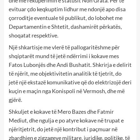
dhe me rekuperimin e statusit Non Grata. Për të
evituar çdo keqkuptim lidhur me ndonjë apo disa
çorroditje eventuale të publikut, do lobohet me
Departamentin e Shtetit, dashamirët përkatës,
shoqatat respektive.
Një shkartisje me vlerë të pallogaritëshme për
shqiptarët mund të jetë ndërrimi i kokave mes
Fatos Lubonjës dhe Andi Bushatit. Shkrirja e delirit
të njërit, me objektivitetin analitik të tjetrit, do
jetë një ekstazë komunikative që do elektrizojë deri
kuçin e maçin nga Konispoli në Vermosh, dhe më
gjërë.
Shkuljet e kokave të Mero Bazes dhe Fatmir
Mediut, dhe ngulja e po atyre kokave në trupat e
njëritjetrit, do jetë një kontribut i paçmuar në
zbardhjen e zigzageve militare, juridike, politike, të