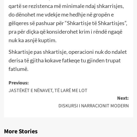
qartë se rezistenca më minimale ndaj shkarrisjes,
do dënohet me vdekje me hedhje në gropën e
gëlqeres së pashuar për “Shkartisje të Shkartisjes”,
pra për diçka që konsiderohet krim i rëndë ngaqë
nuk ka asnjë kuptim.
Shkartisje pas shkartisje, operacioni nuk do ndalet
derisa të gjitha kokave fatkeqe tu gjinden trupat
fatlumë.
Post
Previous:
JASTËKËT E NËNAVET, TË LARË ME LOT
navigation
Next:
DISKURSI I NARRACIONIT MODERN
More Stories