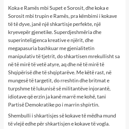
Koka e Ramës mbi Supet e Sorosit, dhe koka e
Sorosit mbi trupin e Ramës, pra këmbimi i kokave
të të dyve, janë një shkartisje perfekte, një
kryevepër gjenetike. Superdjeshmëria dhe
superinteligjenca kreative e njërit, dhe
megapasuria bashkuar me gjenialitetin
manipulativ të tjetrit, do shkartisen mrekullisht sa
në të mirë të vetë atyre, aq dhe në të mirë të
Shqipërisë dhe të shqiptarëve. Me këtë rast, në
mungesë të targetit, do rreshtin dhe britmat e
turpshme të lukunisë së militantëve injorantë,
idiotave që erzin ja kanë marrë me kohë, tani
Partisë Demokratike po i marrin shpirtin.
Shembulli i shkartisjes së kokave të mëdha mund
të vlejë edhe për shkartisjen e kokave të vogla.