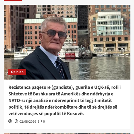
Opinion
Rezistenca paqësore (gandiste), guerila e UÇK-së, roli i
Shteteve të Bashkuara të Amerikës dhe ndërhyrja e
NATO-s: një analizë e ndërveprimit të legjitimitetit
politik, të drejtës ndërkombëtare dhe të së drejtës së
vetëvendosjes së popullit të Kosovës
02/08/2026
0