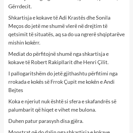
Gërrdecit.
Shkartisja e kokave të Adi Krastës dhe Sonila
Meços do jetë me shumë vlerë në drejtim të
qetsimit të situatës, aq sa do ua ngrerë shqiptarëve
mishin kokërr.
Mediat do përfitojnë shumë nga shkartisja e
kokave të Robert Rakipllarit dhe Henri Çilit.
I pallogaritshëm do jetë gjithashtu përfitimi nga
rrokada e kokës së Frrok Çupit me kokën e Andi
Bejtes
Koka e njeriut nuk është si sfera e skafandrës së
palumbarit që hiqet e vihet me bulona.
Duhen patur parasysh disa gjëra.
Monstrat që do dalin nga shkartisja e kokave,