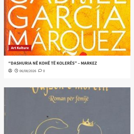
Art Kulture
“DASHURIA NË KOHË TË KOLERËS” – MARKEZ
06/08/2026
0