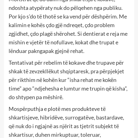
ndoshta atypëraty nuk do pëlqehen nga publiku.
Por kjo s’do të thotë se ka vend për dëshpërim. Me
kalimin e kohës çdo gjë ndreqet, çdo problem
zgjidhet, çdo plagë shërohet. Si dentierat e reja me
mishin e vjetër të nofullave, kokat dhe trupat e
lënduar pakngapak gjejnë rehat.
Tentativat për rebelim të kokave dhe trupave për
shkak të zevzekllëkut shqiptaresk, pra përpjekjet
për rikthim në kohën kur “isha rehat me kokën
time” apo “ndjehesha e lumtur me trupin që kisha”,
do shtypen pa mëshirë.
Mospërputhja e plotë mes produkteve të
shkartisjeve, hibridëve, surrogatëve, bastardave,
që nuk do i ngjajnë as njërit as tjetrit subjekt të
shkartisur, duhen mirkuptuar, toleruar,