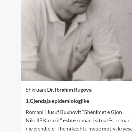
Shkruan:
Dr. Ibrahim Rugova
1.Gjendaja epidemiologjike
Romani i Jusuf Buxhovit “Shënimet e Gjon
Nikollë Kazazit” është roman i situatës, roman 
një gjendjeje. Themi kështu meqë motivi kryes