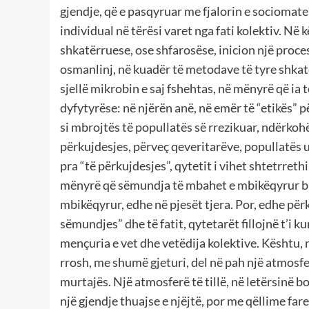
gjendje, që e pasqyruar me fjalorin e sociomater
individual në tërësi varet nga fati kolektiv. N
shkatërruese, ose shfarosëse, inicion një proces a
osmanlinj, në kuadër të metodave të tyre shka
sjellë mikrobin e saj fshehtas, në mënyrë që ia t
dyfytyrëse: në njërën anë, në emër të “etikës”
si mbrojtës të popullatës së rrezikuar, ndërkohë
përkujdesjes, përveç qeveritarëve, popullatës 
pra “të përkujdesjes”, qytetit i vihet shtetrreth
mënyrë që sëmundja të mbahet e mbikëqyrur bas
mbikëqyrur, edhe në pjesët tjera. Por, edhe për
sëmundjes” dhe të fatit, qytetarët fillojnë t’i 
mençuria e vet dhe vetëdija kolektive. Kështu, 
rrosh, me shumë gjeturi, del në pah një atmosfe
murtajës. Një atmosferë të tillë, në letërsinë 
një gjendje thuajse e njëjtë, por me qëllime fa