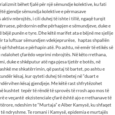
ializmit bëhet fjalë për një sëmundje kolektive, ku fati
ë këtë gjendje sëmundja kolektive e përmasave
ktiv mbrojtës, i cili duhej të ishte i tillë, ngaqë turqit
tërruese, përdornin edhe përhapjen e sëmundjeve, duke e
ë bëjë punën e tyre. Dhe këtë marifet ata e bëjnë me sjellje
 për ta luftuar sëmundjen vdekjeprurëse, haptas shpallën
 që fshehtas e përhapin atë. Po ashtu, në emër të etikës së
u ndalohet çfarëdo veprimi mbrojtës. Në këto rrethana,
imi, duke e shkëputur atë nga pjesa tjetër e botës, në
hkë me shkatërrimin, që pastaj të bartet, po ashtu e
kundër kësaj, kur qyteti duhej të mbetej në “duart e
kundërvihen kësaj gjendjeje. Me këtë rast shfrytëzohet
në kushtet tepër të rëndë të sprovës të rrosh apo mos të
rë e veçantë ekzistenciale çfarë është ajo e rrethanave të
botërore, ndeshim te “Murtaja” e Alber Kamysë, ku shfaqet
re të ndryshme. Te romani i Kamysë, epidemia e murtajës