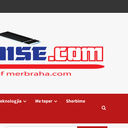
eknologjia
Me teper
Sherbime