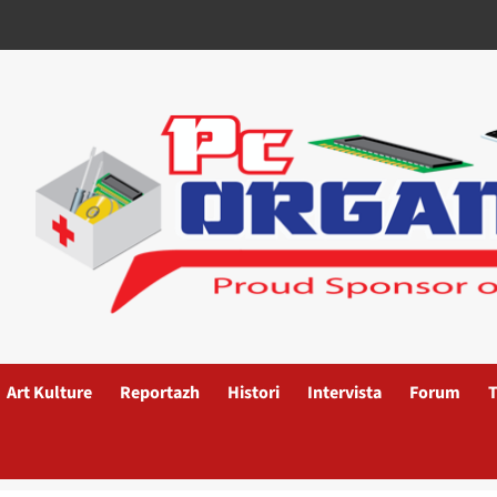
Art Kulture
Reportazh
Histori
Intervista
Forum
T