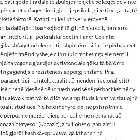
 pasi që do t’ia dalë të zbulojë rrënjët e së keqes që vinte
përçarjet shfaqeshin si gjendje psikologjike të veçanta, të
r këtë faktorë, Kazazi, duke i kthyer vlerave të
’ia dalë që t’i bashkojë që të gjithë njerëzit, pa marrë
in intelektual përkrah ka poetin Pader Coli dhe
gjika shfaqet në elementin shpirtëror si fuqi e përbashkët
ë një formë ndryshe, e cila nuk largohet nga elementi i
 njëjta vegez e gjendjes ekzistenciale që ka të bëjë me
ël nga gjendja e rezistencës së përgjithshme. Pra,
paraqet tipin e intelektualit që mendon (racionalistit) –
jisë dhe të idesë së qëndrueshmërisë së përbashkët, të dy
lektualëve kreativë, të cilët me amplituda kreative zbulojnë
ektualit studiues. Në këtë mënyrë, del në pah natyra e
 në përputhje me gjendjen, por edhe me rrethanat që
nazhit kryesor (Kazazit), zhvillohet organizimi i
thi të gjerë i bashkëvepruesve, që kthehen në