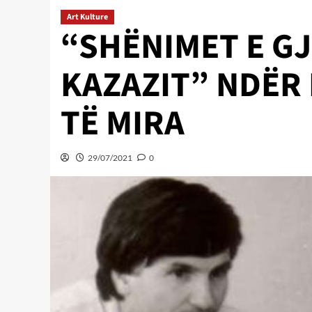
Art Kulture
“SHËNIMET E G
KAZAZIT” NDËR
TË MIRA
29/07/2021
0