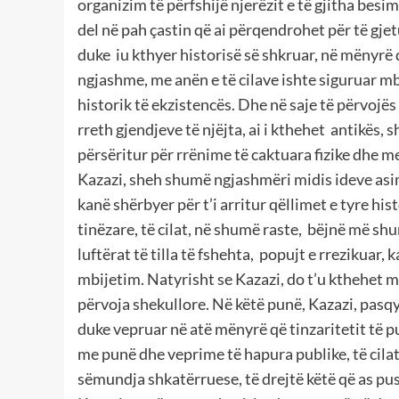
organizim të përfshijë njerëzit e të gjitha besime
del në pah çastin që ai përqendrohet për të g
duke iu kthyer historisë së shkruar, në mënyrë që
ngjashme, me anën e të cilave ishte siguruar mb
historik të ekzistencës. Dhe në saje të përvojës
rreth gjendjeve të njëjta, ai i kthehet antikës, s
përsëritur për rrënime të caktuara fizike dhe me
Kazazi, sheh shumë ngjashmëri midis ideve as
kanë shërbyer për t’i arritur qëllimet e tyre hi
tinëzare, të cilat, në shumë raste, bëjnë më sh
luftërat të tilla të fshehta, popujt e rrezikua
mbijetim. Natyrisht se Kazazi, do t’u kthehet m
përvoja shekullore. Në këtë punë, Kazazi, pasqy
duke vepruar në atë mënyrë që tinzaritetit të pus
me punë dhe veprime të hapura publike, të cilat
sëmundja shkatërruese, të drejtë këtë që as pu