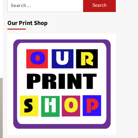
Search
for:
Our Print Shop