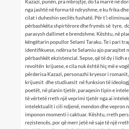
Kazazi, punën, pra mbrojtje, do ta marrë në dorë,
nga jashtë në forma të ndryshme, e ku frika dhe 
cilat i duheshin secilës fushatë. Për t’i eliminua
përbashkëta shpirtërore dhe frymës së tyre, do t
parasysh dallimet e brendshme. Kështu, në plan
këngëtarin popullor Selami Taraku. Te i pari tra
identifikuese, ndërsa te Selamiu ajo paraqitet n
përbashkët ekzistencial. Sepse, që të dy i lidh e
revoltën krijuese, e cila nuk është hiç më e vog
përderisa Kazazi, personazhi kryesor i romanit, 
krijuesit dhe studiuesit në funksion të ideolog
poetët, në planin tjetër, paraqesin tipin e inte
të vërtetë rreth një veprimi tjetër nga ai intel
intelektualit i cili ndjenë, mendon dhe vepron
imponon momenti i caktuar. Kështu, rreth perso
rezistencës, por që merr jetë në saje të një rre