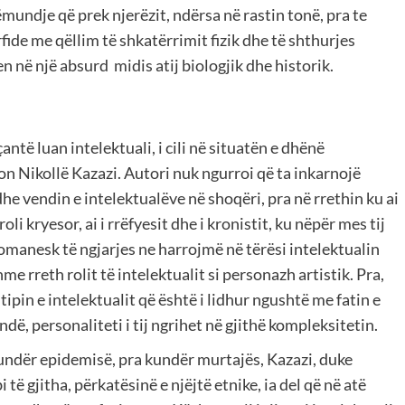
mundje që prek njerëzit, ndërsa në rastin tonë, pra te
ide me qëllim të shkatërrimit fizik dhe të shthurjes
en në një absurd midis atij biologjik dhe historik.
antë luan intelektuali, i cili në situatën e dhënë
jon Nikollë Kazazi. Autori nuk ngurroi që ta inkarnojë
 dhe vendin e intelektualëve në shoqëri, pra në rrethin ku ai
li kryesor, ai i rrëfyesit dhe i kronistit, ku nëpër mes tij
romanesk të ngjarjes ne harrojmë në tërësi intelektualin
e rreth rolit të intelektualit si personazh artistik. Pra,
 tipin e intelektualit që është i lidhur ngushtë me fatin e
ndë, personaliteti i tij ngrihet në gjithë kompleksitetin.
kundër epidemisë, pra kundër murtajës, Kazazi, duke
ë gjitha, përkatësinë e njëjtë etnike, ia del që në atë