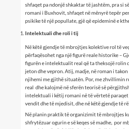
shfaqet pa ndonjë shkaktar të jashtëm, pra si së
romani i Buxhovit, shfaqet në mënyrë tepër perf
psikike të një popullate, gjë që epideminë e kth
Intelektuali dhe roli i tij
Në këtë gjendje të mbrojtjes kolektive rol të veç
përfaqësohet nga një figurë reale historike – G
figurën e intelektualit real që ta theksojë rolin
jeton dhe vepron. Atij, madje, në roman i takon ro
njihemi me gjithë situatën. Por, me zhvillimin 
real dhe kalojmë në sferën teorisë së përgjithshm
intelektuali i këtij romani në të vërtetë paraqet
vendit dhe të mjedisit, dhe në këtë gjendje të rë
Në planin praktik të organizimit të mbrojtjes 
shfrytëzuar ogurin e së keqes së madhe, por mbi t