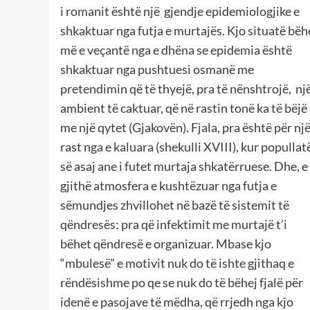
i romanit është një gjendje epidemiologjike e
shkaktuar nga futja e murtajës. Kjo situatë bëh
më e veçantë nga e dhëna se epidemia është
shkaktuar nga pushtuesi osmanë me
pretendimin që të thyejë, pra të nënshtrojë, nj
ambient të caktuar, që në rastin tonë ka të bëjë
me një qytet (Gjakovën). Fjala, pra është për nj
rast nga e kaluara (shekulli XVIII), kur popullat
së asaj ane i futet murtaja shkatërruese. Dhe, e
gjithë atmosfera e kushtëzuar nga futja e
sëmundjes zhvillohet në bazë të sistemit të
qëndresës: pra që infektimit me murtajë t’i
bëhet qëndresë e organizuar. Mbase kjo
“mbulesë” e motivit nuk do të ishte gjithaq e
rëndësishme po qe se nuk do të bëhej fjalë për
idenë e pasojave të mëdha, që rrjedh nga kjo