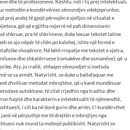
ve dhe të profesioneve. Kështu, roli i tij prej intelektuali,
jetur metodën e kundërvënies sëmundjes vdekjeprurëse,
 prej andej të gjejë përvojën e sjelljes në situatat e
ijetesa, gjë që e gjitha nxjerrë në pah dimensionin
 së shkruar, pra të shkrimeve, duke lexuar tekstet latine
heh se ajo nëpër të cilën po kalohej, ishte një formë e
tafizike shoqërore. Në këtë rropatje me tekstet e vjetra,
imiluese dhe shkatërruese (romakëve dhe osmanëve), që u
storike. Aty, jo rrallë, shfaqen sëmundjet si metoda
umë se sa armët. Natyrisht, se duke u ballafaquar me
r, kanë zhvilluar metodat mbrojtëse, që u kanë mundësuar
etodave autoktone, të cilat rrjedhin nga tradita dhe
ron fuqitë dhe karakterin e intelektualit të njëmendtë,
htuesit, i cili ka në dorë gurin dhe arrën, t’i kundërvihet
 janë në përputhje me të drejtën e mbrojtjes nga
shtuesi nuk mund ta mohojë publikisht. Natyrisht se