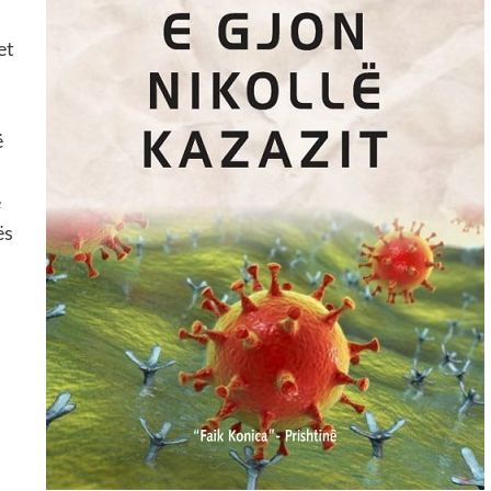
et
ë
ë
ës