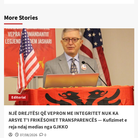
More Stories
Editorial
NJË DREJTËSI QË VEPRON ME INTEGRITET NUK KA
ARSYE T’I FRIKËSOHET TRANSPARENCËS — Kufizimet e
reja ndaj medias nga GJKKO
07/08/2026
0