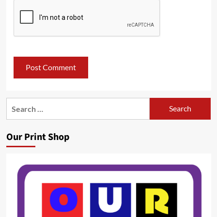
Search
for:
Our Print Shop