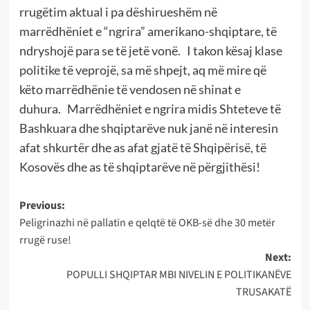
rrugëtim aktual i pa dëshirueshëm në
marrëdhëniet e “ngrira” amerikano-shqiptare, të
ndryshojë para se të jetë vonë. I takon kësaj klase
politike të veprojë, sa më shpejt, aq më mire që
këto marrëdhënie të vendosen në shinat e
duhura. Marrëdhëniet e ngrira midis Shteteve të
Bashkuara dhe shqiptarëve nuk janë në interesin
afat shkurtër dhe as afat gjatë të Shqipërisë, të
Kosovës dhe as të shqiptarëve në përgjithësi!
Post
Previous:
Peligrinazhi në pallatin e qelqtë të OKB-së dhe 30 metër
navigation
rrugë ruse!
Next:
POPULLI SHQIPTAR MBI NIVELIN E POLITIKANËVE
TRUSAKATË