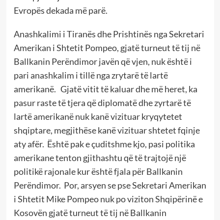
Evropës dekada më parë.
Anashkalimi i Tiranës dhe Prishtinës nga Sekretari
Amerikan i Shtetit Pompeo, gjatë turneut të tij në
Ballkanin Perëndimor javën që vjen, nuk është i
pari anashkalim i tillë nga zrytarë të lartë
amerikanë. Gjatë vitit të kaluar dhe më heret, ka
pasur raste të tjera që diplomatë dhe zyrtarë të
lartë amerikanë nuk kanë vizituar kryqytetet
shqiptare, megjithëse kanë vizituar shtetet fqinje
aty afër. Është pak e çuditshme kjo, pasi politika
amerikane tenton gjithashtu që të trajtojë një
politikë rajonale kur është fjala për Ballkanin
Perëndimor. Por, arsyen se pse Sekretari Amerikan
i Shtetit Mike Pompeo nuk po viziton Shqipërinë e
Kosovën gjatë turneut të tij në Ballkanin