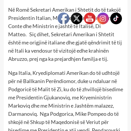
Në Romë Sekretari Amerikan i Shtetit do të takojë
Presidentin Italian, Mattarella, Kryeminsitrin
Conte dhe Ministrin e jashtë të Italisë, Di
Matteo. Siç dihet, Sekretari Amerikan i Shtetit
është me origjinë italiane dhe gjatë qëndrimit të tij
në Itali ka vendosur të vizitojë edhe krahinën
Abruzzo, prej nga ka prejardhjen familja e tij.
Nga Italia, Kryediplomati Amerikan do të udhtojë
për në Ballkanin Perëndiomor, duke u ndaluar në
Podgoricë të Malit të Zi, ku do të zhvillojë bisedime
me Presidentin Gjukanoviq, me Kryeministrin
Markoviq dhe me Ministrin e Jashtëm malazez,
Darmanoviq. Nga Podgorica, Mike Pompeo do të
shkojë në Shkup të Maqedonisë së Veriut për
bisedime me Presidentin e atij vendi, Pendarovski,