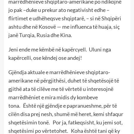
marrëdhënieve shqiptaro-amerikane po ndikojnë
jo pak –duke u prekur ato negativisht edhe –
flirtimet e udhëheqsve shqiptarë, – si në Shqipëri
ashtu dhe në Kosovë — me influenca të huaja, siç
janë Turqia, Rusia dhe Kina.
Jeni ende me këmbë në kapërcyell. Uluni nga
kapërcelli, ose këndej ose andej!
Gjëndja aktuale e marrëdhënieve shqiptaro-
amerikane në përgjithësi, duhet të shqetësojë të
gjithë ata të cilëve me të vërtetë u interesojnë
marrëdhëniet e mira midis dy kombeve
tona. Është një gjëndje e papranueshme, për të
cilën disa prej nesh, shumë më heret, kemi shfaqur
shqetësimin tonë. Por ja, fatkeqsisht, ku jemi sot,
shqetësimi po vërtetohet. Koha është tani që ky