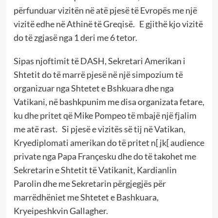
përfunduar vizitën në atë pjesë të Evropës me një
vizitë edhe në Athinë të Greqisë. E gjithë kjo vizitë
do të zgjasë nga 1 deri me 6 tetor.
Sipas njoftimit të DASH, Sekretari Amerikan i
Shtetit do të marrë pjesë në një simpozium të
organizuar nga Shtetet e Bshkuara dhe nga
Vatikani, në bashkpunim me disa organizata fetare,
ku dhe pritet që Mike Pompeo të mbajë një fjalim
me atë rast. Si pjesë e vizitës së tij në Vatikan,
Kryediplomati amerikan do të pritet n[ jk[ audience
private nga Papa Françesku dhe do të takohet me
Sekretarin e Shtetit të Vatikanit, Kardianlin
Parolin dhe me Sekretarin përgjegjës për
marrëdhëniet me Shtetet e Bashkuara,
Kryeipeshkvin Gallagher.