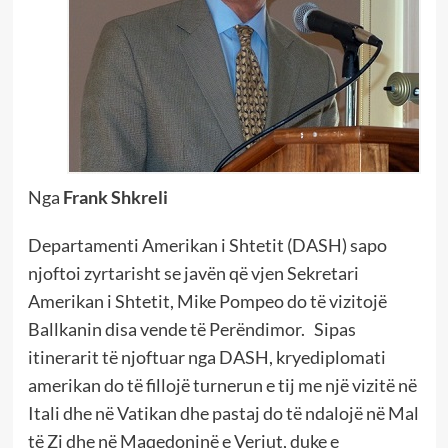
Nga
Frank Shkreli
Departamenti Amerikan i Shtetit (DASH) sapo
njoftoi zyrtarisht se javën që vjen Sekretari
Amerikan i Shtetit, Mike Pompeo do të vizitojë
Ballkanin disa vende të Perëndimor. Sipas
itinerarit të njoftuar nga DASH, kryediplomati
amerikan do të fillojë turnerun e tij me një vizitë në
Itali dhe në Vatikan dhe pastaj do të ndalojë në Mal
të Zi dhe në Maqedoninë e Veriut, duke e