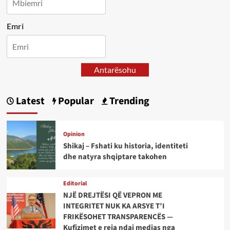
Emri
Antarësohu
Latest
Popular
Trending
Opinion
Shikaj – Fshati ku historia, identiteti
dhe natyra shqiptare takohen
Editorial
NJË DREJTËSI QË VEPRON ME
INTEGRITET NUK KA ARSYE T’I
FRIKËSOHET TRANSPARENCËS —
Kufizimet e reja ndaj medias nga