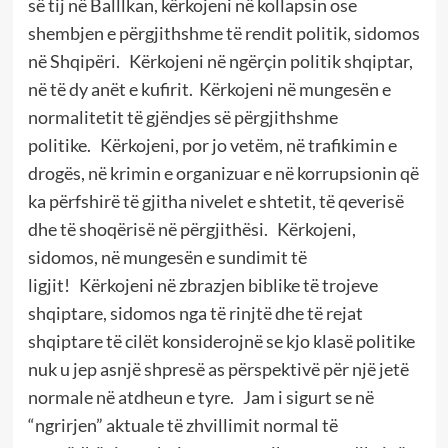
së tij në Balllkan, kërkojeni në kollapsin ose
shembjen e përgjithshme të rendit politik, sidomos
në Shqipëri. Kërkojeni në ngërçin politik shqiptar,
në të dy anët e kufirit. Kërkojeni në mungesën e
normalitetit të gjëndjes së përgjithshme
politike. Kërkojeni, por jo vetëm, në trafikimin e
drogës, në krimin e organizuar e në korrupsionin që
ka përfshirë të gjitha nivelet e shtetit, të qeverisë
dhe të shoqërisë në përgjithësi. Kërkojeni,
sidomos, në mungesën e sundimit të
ligjit! Kërkojeni në zbrazjen biblike të trojeve
shqiptare, sidomos nga të rinjtë dhe të rejat
shqiptare të cilët konsiderojnë se kjo klasë politike
nuk u jep asnjë shpresë as përspektivë për një jetë
normale në atdheun e tyre. Jam i sigurt se në
“ngrirjen” aktuale të zhvillimit normal të