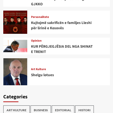
GJKKO
Personalitete
Kujtojmë sakrificën e familjes Lleshi
për lirinë e Kosovës
Opinion
KUR PËRGJEGJËSIA DEL NGA SHINAT
E TRENIT
Art Kulture
Shelgu lotues
Categories
ART KULTURE
BUSINESS
EDITORIAL
HISTORI