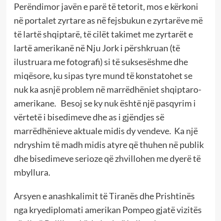
Perëndimor javën e parë të tetorit, mos e kërkoni
në portalet zyrtare as në fejsbukun e zyrtarëve më
të lartë shqiptarë, të cilët takimet me zyrtarët e
lartë amerikanë në Nju Jork i përshkruan (të
ilustruara me fotografi) si të suksesëshme dhe
miqësore, ku sipas tyre mund të konstatohet se
nuk ka asnjë problem në marrëdhëniet shqiptaro-
amerikane. Besoj se ky nuk është një pasqyrim i
vërtetë i bisedimeve dhe as i gjëndjes së
marrëdhënieve aktuale midis dy vendeve. Ka një
ndryshim të madh midis atyre që thuhen në publik
dhe bisedimeve serioze që zhvillohen me dyerë të
mbyllura.
Arsyen e anashkalimit të Tiranës dhe Prishtinës
nga kryediplomati amerikan Pompeo gjatë vizitës