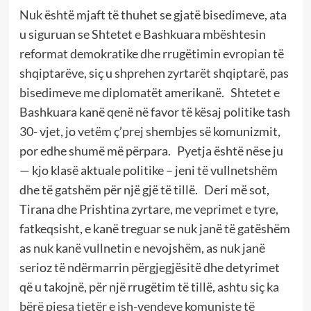
Nuk është mjaft të thuhet se gjatë bisedimeve, ata
u siguruan se Shtetet e Bashkuara mbështesin
reformat demokratike dhe rrugëtimin evropian të
shqiptarëve, siç u shprehen zyrtarët shqiptarë, pas
bisedimeve me diplomatët amerikanë. Shtetet e
Bashkuara kanë qenë në favor të kësaj politike tash
30- vjet, jo vetëm ç’prej shembjes së komunizmit,
por edhe shumë më përpara. Pyetja është nëse ju
— kjo klasë aktuale politike – jeni të vullnetshëm
dhe të gatshëm për një gjë të tillë. Deri më sot,
Tirana dhe Prishtina zyrtare, me veprimet e tyre,
fatkeqsisht, e kanë treguar se nuk janë të gatëshëm
as nuk kanë vullnetin e nevojshëm, as nuk janë
serioz të ndërmarrin përgjegjësitë dhe detyrimet
që u takojnë, për një rrugëtim të tillë, ashtu siç ka
bërë pjesa tjetër e ish-vendeve komuniste të