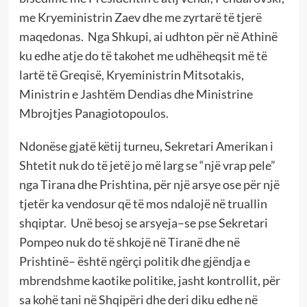
me Kryeministrin Zaev dhe me zyrtarë të tjerë
maqedonas. Nga Shkupi, ai udhton për në Athinë
ku edhe atje do të takohet me udhëheqsit më të
lartë të Greqisë, Kryeministrin Mitsotakis,
Ministrin e Jashtëm Dendias dhe Ministrine
Mbrojtjes Panagiotopoulos.
Ndonëse gjatë këtij turneu, Sekretari Amerikan i
Shtetit nuk do të jetë jo më larg se “një vrap pele”
nga Tirana dhe Prishtina, për një arsye ose për një
tjetër ka vendosur që të mos ndalojë në truallin
shqiptar. Unë besoj se arsyeja–se pse Sekretari
Pompeo nuk do të shkojë në Tiranë dhe në
Prishtinë– është ngërçi politik dhe gjëndja e
mbrendshme kaotike politike, jasht kontrollit, për
sa kohë tani në Shqipëri dhe deri diku edhe në