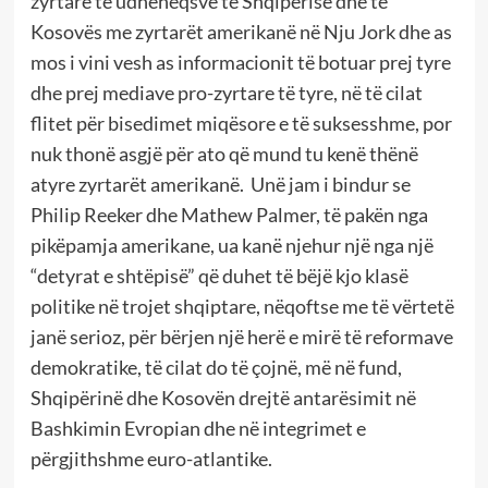
zyrtare të udhëheqsve të Shqipërisë dhe të
Kosovës me zyrtarët amerikanë në Nju Jork dhe as
mos i vini vesh as informacionit të botuar prej tyre
dhe prej mediave pro-zyrtare të tyre, në të cilat
flitet për bisedimet miqësore e të suksesshme, por
nuk thonë asgjë për ato që mund tu kenë thënë
atyre zyrtarët amerikanë. Unë jam i bindur se
Philip Reeker dhe Mathew Palmer, të pakën nga
pikëpamja amerikane, ua kanë njehur një nga një
“detyrat e shtëpisë” që duhet të bëjë kjo klasë
politike në trojet shqiptare, nëqoftse me të vërtetë
janë serioz, për bërjen një herë e mirë të reformave
demokratike, të cilat do të çojnë, më në fund,
Shqipërinë dhe Kosovën drejtë antarësimit në
Bashkimin Evropian dhe në integrimet e
përgjithshme euro-atlantike.