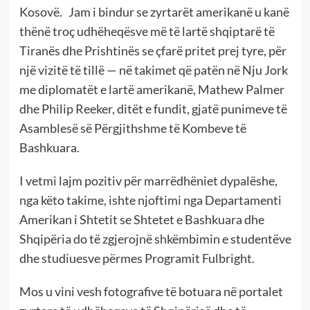
Kosovë. Jam i bindur se zyrtarët amerikanë u kanë
thënë troç udhëheqësve më të lartë shqiptarë të
Tiranës dhe Prishtinës se çfarë pritet prej tyre, për
një vizitë të tillë — në takimet që patën në Nju Jork
me diplomatët e lartë amerikanë, Mathew Palmer
dhe Philip Reeker, ditët e fundit, gjatë punimeve të
Asamblesë së Përgjithshme të Kombeve të
Bashkuara.
I vetmi lajm pozitiv për marrëdhëniet dypalëshe,
nga këto takime, ishte njoftimi nga Departamenti
Amerikan i Shtetit se Shtetet e Bashkuara dhe
Shqipëria do të zgjerojnë shkëmbimin e studentëve
dhe studiuesve përmes Programit Fulbright.
Mos u vini vesh fotografive të botuara në portalet