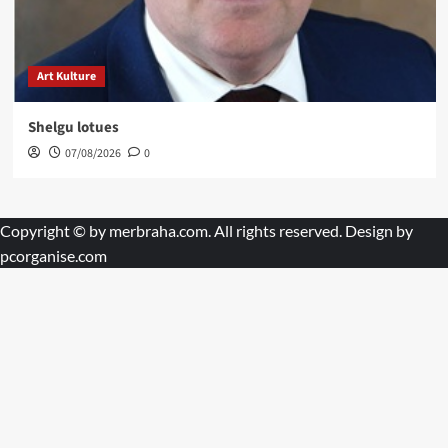
Art Kulture
Shelgu lotues
07/08/2026
0
Copyright © by
merbraha.com
. All rights reserved. Design by
pcorganise.com