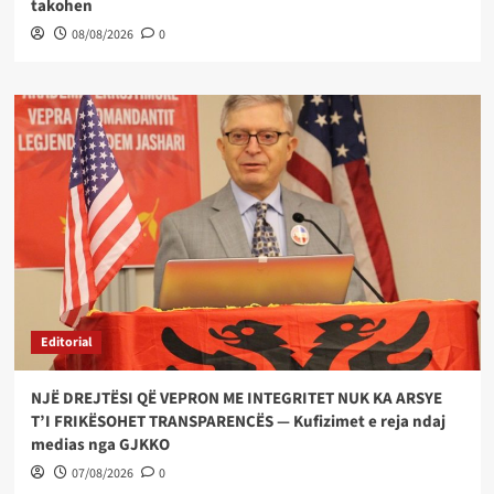
takohen
08/08/2026
0
Editorial
NJË DREJTËSI QË VEPRON ME INTEGRITET NUK KA ARSYE
T’I FRIKËSOHET TRANSPARENCËS — Kufizimet e reja ndaj
medias nga GJKKO
07/08/2026
0