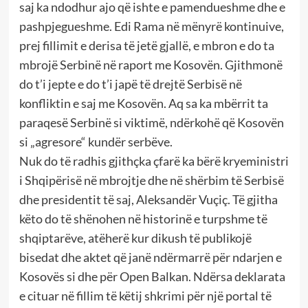
saj ka ndodhur ajo që ishte e pamendueshme dhe e
pashpjegueshme. Edi Rama në mënyrë kontinuive,
prej fillimit e derisa të jetë gjallë, e mbron e do ta
mbrojë Serbinë në raport me Kosovën. Gjithmonë
do t’i jepte e do t’i japë të drejtë Serbisë në
konfliktin e saj me Kosovën. Aq sa ka mbërrit ta
paraqesë Serbinë si viktimë, ndërkohë që Kosovën
si „agresore“ kundër serbëve.
Nuk do të radhis gjithçka çfarë ka bërë kryeministri
i Shqipërisë në mbrojtje dhe në shërbim të Serbisë
dhe presidentit të saj, Aleksandër Vuçiç. Të gjitha
këto do të shënohen në historinë e turpshme të
shqiptarëve, atëherë kur dikush të publikojë
bisedat dhe aktet që janë ndërmarrë për ndarjen e
Kosovës si dhe për Open Balkan. Ndërsa deklarata
e cituar në fillim të këtij shkrimi për një portal të