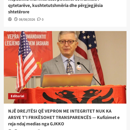
qytetarëve, kushtetutshmëria dhe përgjegjësia
shtetërore
08/08/2026
0
Editorial
NJË DREJTËSI QË VEPRON ME INTEGRITET NUK KA
ARSYE T’I FRIKËSOHET TRANSPARENCËS — Kufizimet e
reja ndaj medias nga GJKKO