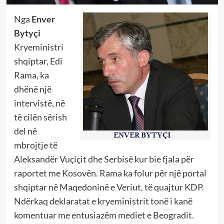
Nga
Enver
Bytyçi
Kryeministri
shqiptar, Edi
Rama, ka
dhënë një
intervistë, në
të cilën sërish
del në
mbrojtje të
Aleksandër Vuçiçit dhe Serbisë kur bie fjala për
raportet me Kosovën. Rama ka folur për një portal
shqiptar në Maqedoninë e Veriut, të quajtur KDP.
Ndërkaq deklaratat e kryeministrit tonë i kanë
komentuar me entusiazëm mediet e Beogradit.