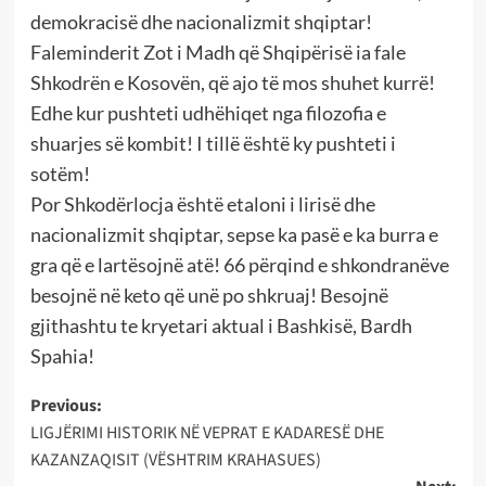
demokracisë dhe nacionalizmit shqiptar!
Faleminderit Zot i Madh që Shqipërisë ia fale
Shkodrën e Kosovën, që ajo të mos shuhet kurrë!
Edhe kur pushteti udhëhiqet nga filozofia e
shuarjes së kombit! I tillë është ky pushteti i
sotëm!
Por Shkodërlocja është etaloni i lirisë dhe
nacionalizmit shqiptar, sepse ka pasë e ka burra e
gra që e lartësojnë atë! 66 përqind e shkondranëve
besojnë në keto që unë po shkruaj! Besojnë
gjithashtu te kryetari aktual i Bashkisë, Bardh
Spahia!
Post
Previous:
LIGJËRIMI HISTORIK NË VEPRAT E KADARESË DHE
navigation
KAZANZAQISIT (VËSHTRIM KRAHASUES)