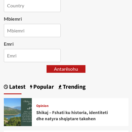
Mbiemri
Emri
Antarësohu
Latest
Popular
Trending
Opinion
Shikaj – Fshati ku historia, identiteti
dhe natyra shqiptare takohen