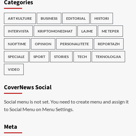
Categories
ART KULTURE
BUSINESS
EDITORIAL
HISTORI
INTERVISTA
KRIPTOMONEDHAT
LAJME
ME TEPER
NJOFTIME
OPINION
PERSONALITETE
REPORTAZH
SPECIALE
SPORT
STORIES
TECH
TEKNOLOGJIA
VIDEO
CoverNews Social
Social menu is not set. You need to create menu and assign it
to Social Menu on Menu Settings.
Meta