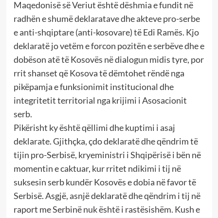
Maqedonisë së Veriut është dëshmia e fundit në
radhën e shumë deklaratave dhe akteve pro-serbe
e anti-shqiptare (anti-kosovare) të Edi Ramës. Kjo
deklaratë jo vetëm e forcon pozitën e serbëve dhe e
dobëson atë të Kosovës në dialogun midis tyre, por
rrit shanset që Kosova të dëmtohet rëndë nga
pikëpamja e funksionimit institucional dhe
integritetit territorial nga krijimi i Asosacionit
serb.
Pikërisht ky është qëllimi dhe kuptimi i asaj
deklarate. Gjithçka, çdo deklaratë dhe qëndrim të
tijin pro-Serbisë, kryeministri i Shqipërisë i bën në
momentin e caktuar, kur rritet ndikimi i tij në
suksesin serb kundër Kosovës e dobia në favor të
Serbisë. Asgjë, asnjë deklaratë dhe qëndrim i tij në
raport me Serbinë nuk është i rastësishëm. Kush e