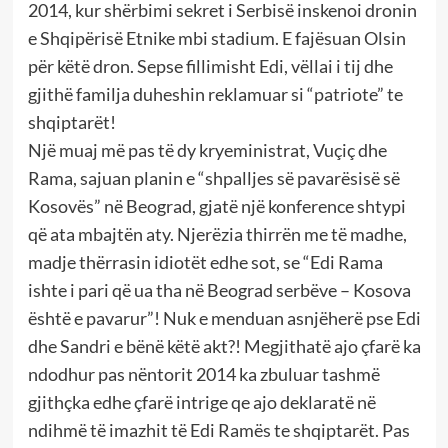
2014, kur shërbimi sekret i Serbisë inskenoi dronin
e Shqipërisë Etnike mbi stadium. E fajësuan Olsin
për këtë dron. Sepse fillimisht Edi, vëllai i tij dhe
gjithë familja duheshin reklamuar si “patriote” te
shqiptarët!
Një muaj më pas të dy kryeministrat, Vuçiç dhe
Rama, sajuan planin e “shpalljes së pavarësisë së
Kosovës” në Beograd, gjatë një konference shtypi
që ata mbajtën aty. Njerëzia thirrën me të madhe,
madje thërrasin idiotët edhe sot, se “Edi Rama
ishte i pari që ua tha në Beograd serbëve – Kosova
është e pavarur”! Nuk e menduan asnjëherë pse Edi
dhe Sandri e bënë këtë akt?! Megjithatë ajo çfarë ka
ndodhur pas nëntorit 2014 ka zbuluar tashmë
gjithçka edhe çfarë intrige qe ajo deklaratë në
ndihmë të imazhit të Edi Ramës te shqiptarët. Pas