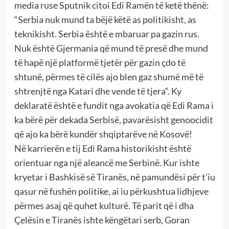
media ruse Sputnik citoi Edi Ramën të ketë thënë:
“Serbia nuk mund ta bëjë këtë as politikisht, as
teknikisht. Serbia është e mbaruar pa gazin rus.
Nuk është Gjermania që mund të presë dhe mund
të hapë një platformë tjetër për gazin çdo të
shtunë, përmes të cilës ajo blen gaz shumë më të
shtrenjtë nga Katari dhe vende të tjera“. Ky
deklaratë është e fundit nga avokatia që Edi Rama i
ka bërë për dekada Serbisë, pavarësisht genoocidit
që ajo ka bërë kundër shqiptarëve në Kosovë!
Në karrierën e tij Edi Rama historikisht është
orientuar nga një aleancë me Serbinë. Kur ishte
kryetar i Bashkisë së Tiranës, në pamundësi për t’iu
qasur në fushën politike, ai iu përkushtua lidhjeve
përmes asaj që quhet kulturë. Të parit që i dha
Çelësin e Tiranës ishte këngëtari serb, Goran