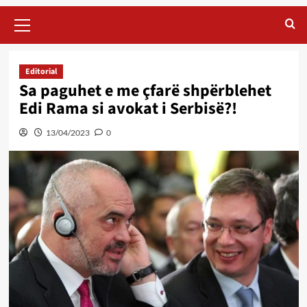
Primary
Menu
Editorial
Sa paguhet e me çfarë shpërblehet
Edi Rama si avokat i Serbisë?!
13/04/2023
0