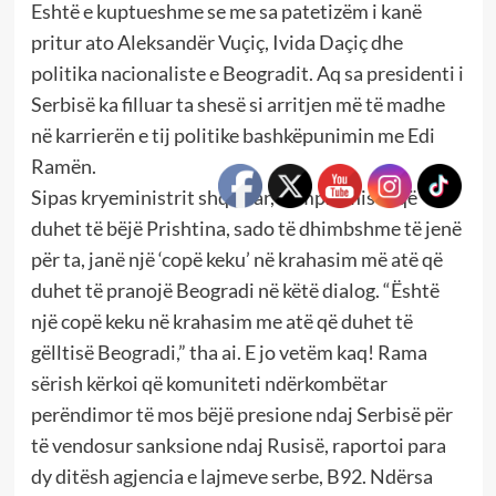
Eshtë e kuptueshme se me sa patetizëm i kanë
pritur ato Aleksandër Vuçiç, Ivida Daçiç dhe
politika nacionaliste e Beogradit. Aq sa presidenti i
Serbisë ka filluar ta shesë si arritjen më të madhe
në karrierën e tij politike bashkëpunimin me Edi
Ramën.
Sipas kryeministrit shqiptar, kompromiset që
duhet të bëjë Prishtina, sado të dhimbshme të jenë
për ta, janë një ‘copë keku’ në krahasim më atë që
duhet të pranojë Beogradi në këtë dialog. “Është
një copë keku në krahasim me atë që duhet të
gëlltisë Beogradi,” tha ai. E jo vetëm kaq! Rama
sërish kërkoi që komuniteti ndërkombëtar
perëndimor të mos bëjë presione ndaj Serbisë për
të vendosur sanksione ndaj Rusisë, raportoi para
dy ditësh agjencia e lajmeve serbe, B92. Ndërsa