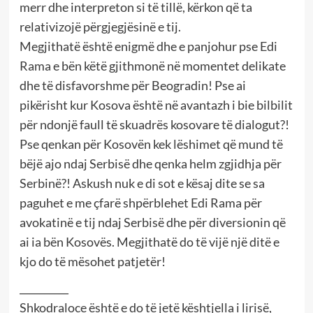
merr dhe interpreton si të tillë, kërkon që ta
relativizojë përgjegjësinë e tij.
Megjithatë është enigmë dhe e panjohur pse Edi
Rama e bën këtë gjithmonë në momentet delikate
dhe të disfavorshme për Beogradin! Pse ai
pikërisht kur Kosova është në avantazh i bie bilbilit
për ndonjë faull të skuadrës kosovare të dialogut?!
Pse qenkan për Kosovën kek lëshimet që mund të
bëjë ajo ndaj Serbisë dhe qenka helm zgjidhja për
Serbinë?! Askush nuk e di sot e kësaj dite se sa
paguhet e me çfarë shpërblehet Edi Rama për
avokatinë e tij ndaj Serbisë dhe për diversionin që
ai ia bën Kosovës. Megjithatë do të vijë një ditë e
kjo do të mësohet patjetër!
__________
Shkodraloce është e do të jetë kështjella i lirisë,