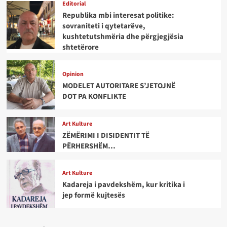
Editorial
Republika mbi interesat politike:
sovraniteti i qytetarëve,
kushtetutshmëria dhe përgjegjësia
shtetërore
Opinion
MODELET AUTORITARE S’JETOJNË
DOT PA KONFLIKTE
Art Kulture
ZËMËRIMI I DISIDENTIT TË
PËRHERSHËM…
Art Kulture
Kadareja i pavdekshëm, kur kritika i
jep formë kujtesës