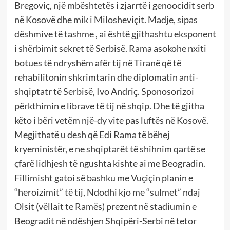
Bregoviç, një mbështetës i zjarrtë i genoocidit serb
në Kosovë dhe mik i Milosheviçit. Madje, sipas
dëshmive të tashme , ai është gjithashtu eksponent
i shërbimit sekret të Serbisë. Rama asokohe nxiti
botues të ndryshëm afër tij në Tiranë që të
rehabilitonin shkrimtarin dhe diplomatin anti-
shqiptatr të Serbisë, Ivo Andriç. Sponosorizoi
përkthimin e librave të tij në shqip. Dhe të gjitha
këto i bëri vetëm një-dy vite pas luftës në Kosovë.
Megjithatë u desh që Edi Rama të bëhej
kryeministër, e ne shqiptarët të shihnim qartë se
çfarë lidhjesh të ngushta kishte ai me Beogradin.
Fillimisht gatoi së bashku me Vuçiçin planin e
“heroizimit” të tij, Ndodhi kjo me “sulmet” ndaj
Olsit (vëllait te Ramës) prezent në stadiumin e
Beogradit në ndëshjen Shqipëri-Serbi në tetor