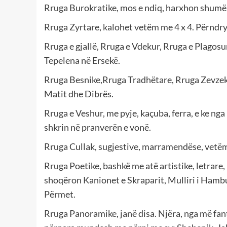
Rruga Burokratike, mos e ndiq, harxhon shumë 
Rruga Zyrtare, kalohet vetëm me 4 x 4. Përndry
Rruga e gjallë, Rruga e Vdekur, Rruga e Plagos
Tepelena në Ersekë.
Rruga Besnike,Rruga Tradhëtare, Rruga Zevzek
Matit dhe Dibrës.
Rruga e Veshur, me pyje, kaçuba, ferra, e ke ng
shkrin në pranverën e vonë.
Rruga Cullak, sugjestive, marramendëse, vetëm
Rruga Poetike, bashkë me atë artistike, letrare,
shoqëron Kanionet e Skraparit, Mulliri i Hambul
Përmet.
Rruga Panoramike, janë disa. Njëra, nga më fant