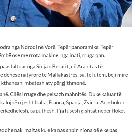
kodra nga Ndroqi në Vorë. Tepër panoramike. Tepër
ëmbë ose me rrota makine, nga inati, rruga qan.
paasfaltuar nga Sinja e Beratit, në Aranitas të
 dehëse natyrore të Mallakastrës, sa, të lutem, bëji mirë
të kthehesh, mbetesh aty përgjithmonë.
në. Cilësi rruge dhe peisazh mahnitës. Duke kaluar të
alojnë rrjesht Italia, Franca, Spanja, Zvicra. Aq e bukur
përkëdhelësh, ta puthësh, t’ja fusësh gishtat nëpër flokët-
 dhe pak, majtas ku e ka pas shpin njona që e ke pas