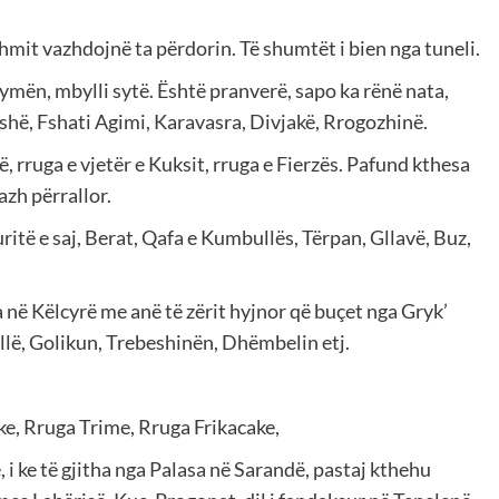
hmit vazhdojnë ta përdorin. Të shumtët i bien nga tuneli.
ymën, mbylli sytë. Është pranverë, sapo ka rënë nata,
fshë, Fshati Agimi, Karavasra, Divjakë, Rrogozhinë.
të, rruga e vjetër e Kuksit, rruga e Fierzës. Pafund kthesa
azh përrallor.
ritë e saj, Berat, Qafa e Kumbullës, Tërpan, Gllavë, Buz,
në Këlcyrë me anë të zërit hyjnor që buçet nga Gryk’
lë, Golikun, Trebeshinën, Dhëmbelin etj.
e, Rruga Trime, Rruga Frikacake,
i ke të gjitha nga Palasa në Sarandë, pastaj kthehu