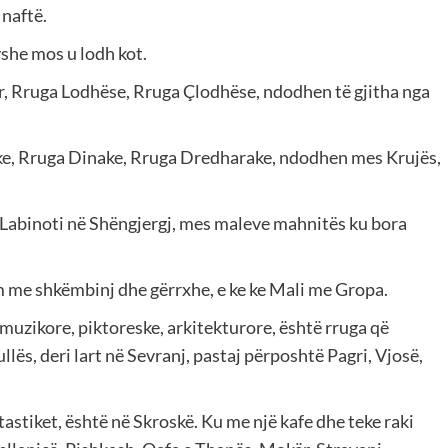
naftë.
she mos u lodh kot.
ur, Rruga Lodhëse, Rruga Çlodhëse, ndodhen të gjitha nga
e, Rruga Dinake, Rruga Dredharake, ndodhen mes Krujës,
a Labinoti në Shëngjergj, mes maleve mahnitës ku bora
 me shkëmbinj dhe gërrxhe, e ke ke Mali me Gropa.
 muzikore, piktoreske, arkitekturore, është rruga që
lës, deri lart në Sevranj, pastaj përposhtë Pagri, Vjosë,
astiket, është në Skroskë. Ku me një kafe dhe teke raki