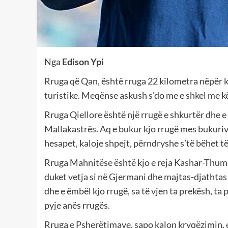
Nga
Edison Ypi
Rruga që Qan, është rruga 22 kilometra nëpër 
turistike. Meqënse askush s’do me e shkel me k
Rruga Qiellore është një rrugë e shkurtër dhe e 
Mallakastrës. Aq e bukur kjo rrugë mes bukurive
hesapet, kaloje shpejt, përndryshe s’të bëhet 
Rruga Mahnitëse është kjo e reja Kashar-Thuma
duket vetja si në Gjermani dhe majtas-djathtas k
dhe e ëmbël kjo rrugë, sa të vjen ta prekësh, ta 
pyje anës rrugës.
Rruga e Psherëtimave, sapo kalon kryqëzimin. ec