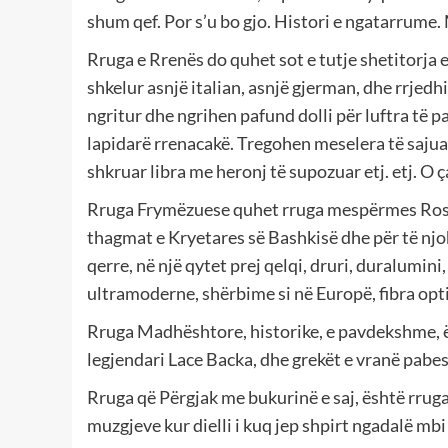
shum qef. Por s’u bo gjo. Histori e ngatarrume.
Rruga e Rrenës do quhet sot e tutje shetitorja 
shkelur asnjë italian, asnjë gjerman, dhe rrjedh
ngritur dhe ngrihen pafund dolli për luftra të
lapidarë rrenacakë. Tregohen meselera të sajua
shkruar libra me heronj të supozuar etj. etj. O 
Rruga Frymëzuese quhet rruga mespërmes Rosko
thagmat e Kryetares së Bashkisë dhe për të njo
qerre, në një qytet prej qelqi, druri, duralumin
ultramoderne, shërbime si në Europë, fibra opti
Rruga Madhështore, historike, e pavdekshme, ë
legjendari Lace Backa, dhe grekët e vranë pabes
Rruga që Përgjak me bukurinë e saj, është rruga
muzgjeve kur dielli i kuq jep shpirt ngadalë mbi