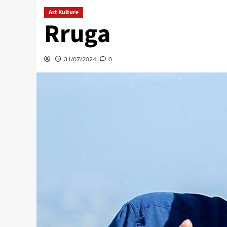
Art Kulture
Rruga
31/07/2024
0