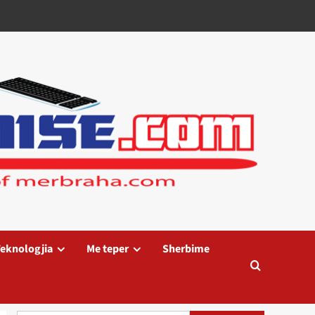
eknologjia
Me teper
Sherbime