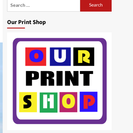
Search
for:
Our Print Shop