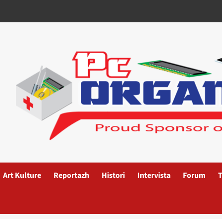
Art Kulture
Reportazh
Histori
Intervista
Forum
T