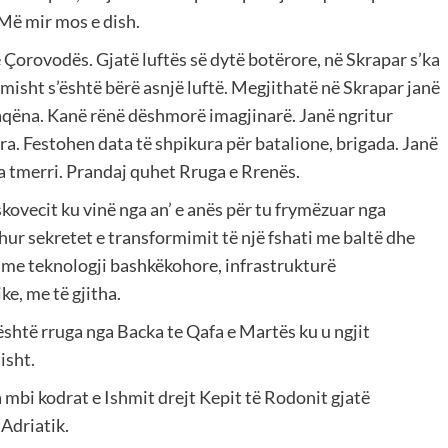
 Më mir mos e dish.
e Çorovodës. Gjatë luftës së dytë botërore, në Skrapar s’ka
imisht s’është bërë asnjë luftë. Megjithatë në Skrapar janë
 paqëna. Kanë rënë dëshmorë imagjinarë. Janë ngritur
ra. Festohen data të shpikura për batalione, brigada. Janë
ça tmerri. Prandaj quhet Rruga e Rrenës.
vecit ku vinë nga an’ e anës për tu frymëzuar nga
hur sekretet e transformimit të një fshati me baltë dhe
i, me teknologji bashkëkohore, infrastrukturë
ke, me të gjitha.
shtë rruga nga Backa te Qafa e Martës ku u ngjit
isht.
 mbi kodrat e Ishmit drejt Kepit të Rodonit gjatë
 Adriatik.