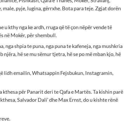
llanicë, Pishkash, Qafa e Thanës, Mokër, Stravanj,
 male, pyje, lugina, gërrxhe. Bota para teje. Zgjat dorën
 u kthy nga ke ardh, rruga që të çon nëpër vende të
ës në Mokër, për shembull.
, nga shpia te puna, nga puna te kafeneja, nga mushkria
mb njëra, hë se mu sëmur tjetra, hë se po më mban kjo, hë
a që lidh emailin, Whatsappin Fejsbukun, Instagramin,
a kthesa për Panarit deri te Qafa e Martës. Ta kishin parë
 kthesa, Salvador Dali’ dhe Max Ernst, do u kishte rënë
reve.