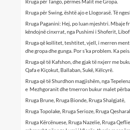
Rruga për Tango, përmes Malit me Gropa.
Rruga për Swing, është ajo e Llogorasë. Të nges
Rruga Paganini: Hej, po luan mjeshtri. Mbaje fr
këndojnë cinxrrat, nga Pushimi i Shoferit, Libo
Rruga që kollitet, teshtitet, vjell, i merren men
dhe gropa dhe gunga. Por s’ka problem. Ka peis
Rruga që të Kafshon, dhe gjak të nxjerr me buku
Qafa e Kiçokut, Ballaban, Sukë, Këlcyrë.
Rruga që të Shurdhon magjishëm, nga Tepelena 
e Mezhgoranit dhe tmerron bukur malet përbal
Rruga Brune, Rruga Bionde, Rruga Shalgjatë,
Rruga Topolake, Rruga Serioze, Rruga Qesharak
Rruga Kërcënuese, Rruga Nazelie, Rruga Qeflie, 