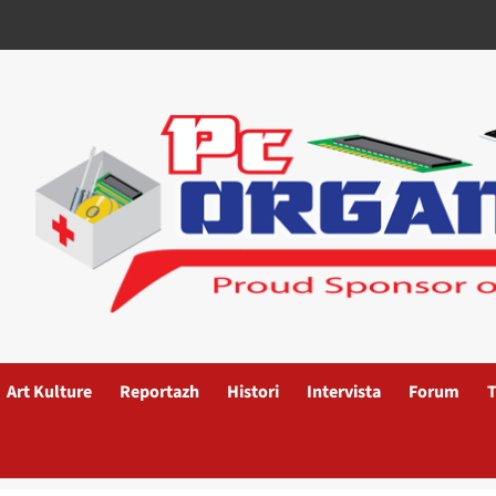
Art Kulture
Reportazh
Histori
Intervista
Forum
T