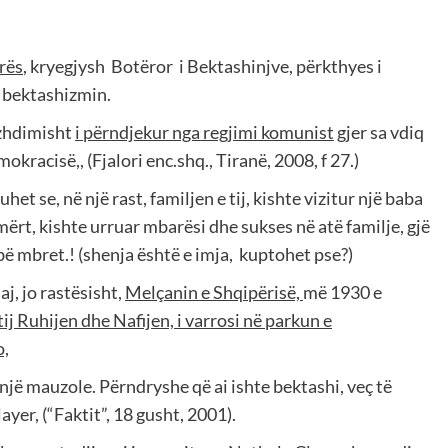
orës
, kryegjysh
Botëror
i Bektashinjve, përkthyes i
r bektashizmin.
azhdimisht
i përndjekur nga regjimi komunist
gjer sa vdiq
kracisë,, (Fjalori enc.shq., Tiranë, 2008, f 27.)
uhet se, në një rast, familjen e tij, kishte vizitur një baba
emërt, kishte urruar mbarësi dhe sukses në atë familje, gjë
 bë mbret.! (shenja është e imja,
kuptohet pse?)
aj, jo rastësisht,
Melçanin e Shqipërisë,
më 1930 e
tij Ruhijen dhe Nafijen, i varrosi në parkun e
o,
e një mauzole. Përndryshe që ai ishte bektashi, veç të
yer, (“Faktit”, 18 gusht, 2001).