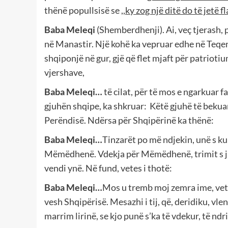
thënë popullsisë se ,,
ky zog një ditë do të jetë f
Baba Meleqi
(Shemberdhenji). Ai, veç tjerash,
në Manastir. Një kohë ka vepruar edhe në Teqenë
shqiponjë në gur, gjë që flet mjaft për patriotiumi
vjershave,
Baba Meleqi…
të cilat, për të mos e ngarkuar f
gjuhën shqipe, ka shkruar:
Këtë gjuhë të bekuar,
Perëndisë. Ndërsa për Shqipërinë ka thënë:
Baba Meleqi…
Tinzarët po më ndjekin, unë s kur
Mëmëdhenë. Vdekja për Mëmëdhenë, trimit s ja 
vendi ynë. Në fund, vetes i thotë:
Baba Meleqi…
Mos u tremb moj zemra ime, vetëm
vesh Shqipërisë. Mesazhi i tij, që, deridiku, vle
marrim lirinë, se kjo punë s’ka të vdekur, të nd