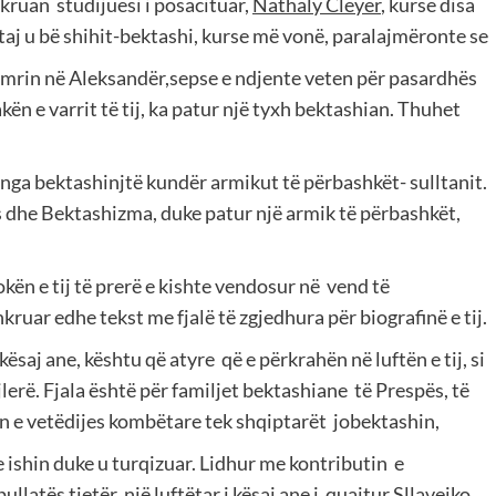
hkruan
studijuesi i posacituar,
Nathaly Cleyer
, kurse disa
staj u bë shihit-bektashi, kurse më vonë, paralajmëronte se
 emrin në Aleksandër,sepse e ndjente veten për pasardhës
ën e varrit të tij, ka patur një tyxh bektashian. Thuhet
.
 nga bektashinjtë kundër armikut të përbashkët- sulltanit.
s dhe Bektashizma, duke patur një armik të përbashkët,
kokën e tij të prerë e kishte vendosur në
vend të
ruar edhe tekst me fjalë të zgjedhura për biografinë e tij.
ë kësaj ane, kështu që atyre
që e përkrahën në luftën e tij, si
ejlerë. Fjala është për familjet bektashiane
të Prespës, të
in e vetëdijes kombëtare tek shqiptarët
jobektashin,
ve ishin duke u turqizuar. Lidhur me kontributin
e
latës tjetër, një luftëtar i kësaj ane i
quajtur
Sllavejko