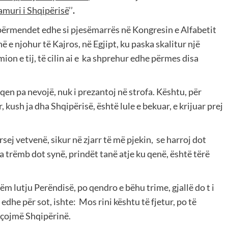
lamuri
i
Shqipërisë
’’
.
 përmendet edhe si pjesëmarrës në Kongresin e Alfabetit
 e njohur të Kajros, në Egjipt, ku paska skalitur një
on e tij, të cilin ai e
ka shprehur edhe përmes disa
aqen pa nevojë, nuk i prezantoj në strofa. Kështu, për
 kush ja dha Shqipërisë, është lule e bekuar, e krijuar prej
sej vetvenë, sikur në zjarr të më pjekin,
se harroj dot
trëmb dot synë, prindët tanë atje ku qenë, është tërë
 lutju Perëndisë, po qendro e bëhu trime, gjallë do t i
n edhe për sot, ishte:
Mos rini kështu të fjetur, po të
riçojmë Shqipërinë.