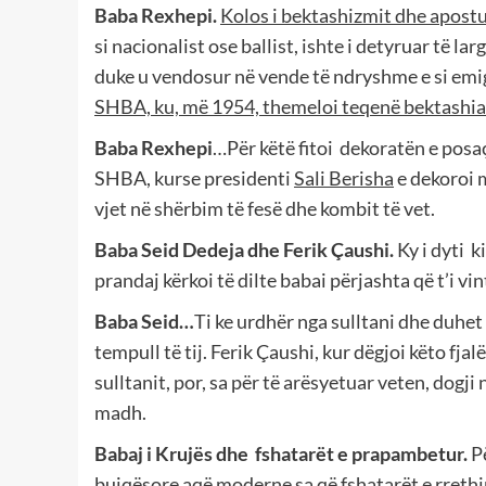
Baba Rexhepi.
Kolos i bektashizmit dhe apostul
si nacionalist ose ballist, ishte i detyruar të l
duke u vendosur në vende të ndryshme e si emig
SHBA, ku, më 1954, themeloi teqenë bektashi
Baba Rexhepi
…Për këtë fitoi
dekoratën e pos
SHBA, kurse presidenti
Sali Berisha
e dekoroi 
vjet në shërbim të fesë dhe kombit të vet.
Baba Seid Dedeja dhe Ferik Çaushi.
Ky i dyti
k
prandaj kërkoi të dilte babai përjashta që t’i vi
Baba Seid…
Ti ke urdhër nga sulltani dhe duhet
tempull të tij. Ferik Çaushi, kur dëgjoi këto fja
sulltanit, por, sa për të arësyetuar veten, dogji 
madh.
Babaj i Krujës dhe
fshatarët e prapambetur.
P
bujqësore aqë moderne sa që fshatarët e rreth