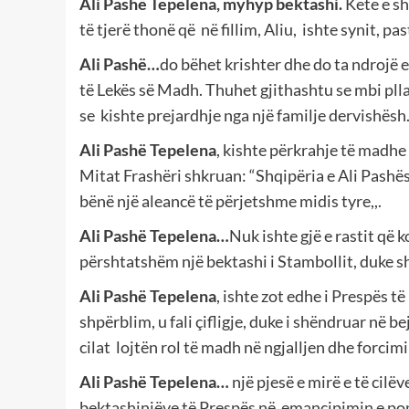
Ali Pashë Tepelena, myhyp bektashi.
Këtë e s
të tjerë thonë që
në fillim, Aliu,
ishte synit, pa
Ali Pashë…
do bëhet krishter dhe do ta ndrojë
të Lekës
së Madh. Thuhet gjithashtu se mbi pllak
se
kishte prejardhje nga një familje dervishësh
Ali Pashë Tepelena
, kishte përkrahje të madhe
Mitat Frashëri shkruan: “Shqipëria e Ali Pashë
bënë një aleancë të përjetshme midis tyre,,.
Ali Pashë Tepelena…
Nuk ishte gjë e rastit që 
përshtatshëm një bektashi i Stambollit, duke shk
Ali Pashë Tepelena
, ishte zot edhe i Prespës t
shpërblim, u fali çifligje, duke i shëndruar në b
cilat
lojtën rol të madh në ngjalljen dhe forcim
Ali Pashë Tepelena…
një pjesë e mirë e të cilë
bektashinjëve të Prespës në
emancipimin e popul