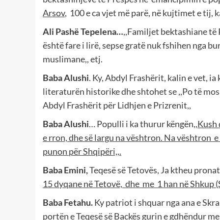
Arsov
,
100 e ca vjet më parë, në kujtimet e tij, 
Ali Pashë Tepelena…
,,Familjet bektashiane të
është fare i lirë, sepse gratë nuk fshihen nga bu
muslimane,, etj.
Baba Alushi
. Ky, Abdyl Frashërit, kalin e vet, 
literaturën historike dhe shtohet se ,,Po të mos
Abdyl Frashërit për Lidhjen e Prizrenit,,
Baba Alushi
… Populli i ka thurur këngën,,
Kush d
e rron, dhe së largu na vështron. Na vështron
e
punon për Shqipëri,,.
Baba Emini,
Teqesë së Tetovës, Ja
ktheu pronat 
15 dyqane në Tetovë,
dhe
me
1 han në Shkup (
Baba Fetahu.
Ky patriot i shquar nga ana e Skra
portën e Teqesë së Backës
gurin e gdhëndur me