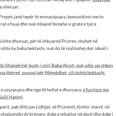
ka shkruar:
 Prepës janë tepër të emnacipuara, komunikimi me to
rrat e huaj dhe nuk mbajnë ferexhe si gratë e tjera
ia kishte dhuruar, për të shkuarnë Prizren, thuhet në
 ishte ky baba bektashi, nuk do të realizohej dot
ideali i
o Shqipërinë, kush, i miri Baba Alush, nuk vdiq, po shkon
 na thërret, punoni për Mëmëdhet, cili është bektashi,
e uzurpuara dhe nga të hollat e dhuruara,
e furnizoi me
Sulli Hanin)
.
parit, pak ditë pas Lidhjes
së Prizrenit, kishte
marrë
në
 shqiponjën dy krenare
, duke e mbajtur në dorë dhe duke i