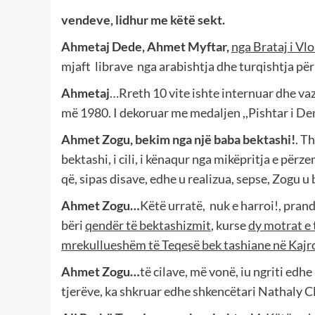
vendeve, lidhur me këtë sekt.
Ahmetaj Dede, Ahmet Myftar,
nga Brataj i Vl
mjaft
librave
nga arabishtja dhe turqishtja pë
Ahmetaj
…Rreth 10 vite ishte internuar dhe v
më 1980. I dekoruar me medaljen ,,Pishtar i Demo
Ahmet Zogu, bekim nga një baba bektashi!
. Th
bektashi, i cili, i kënaqur nga mikëpritja e përz
që, sipas disave, edhe u realizua, sepse, Zogu u
Ahmet Zogu…
Këtë urratë,
nuk e harroi!, prand
bëri
qendër të bektashizmit
, kurse
dy motrat e 
mrekullueshëm të Teqesë bek tashiane në Kajr
Ahmet Zogu…
të cilave, më vonë, iu ngriti edh
tjerëve, ka shkruar edhe shkencëtari Nathaly Cla