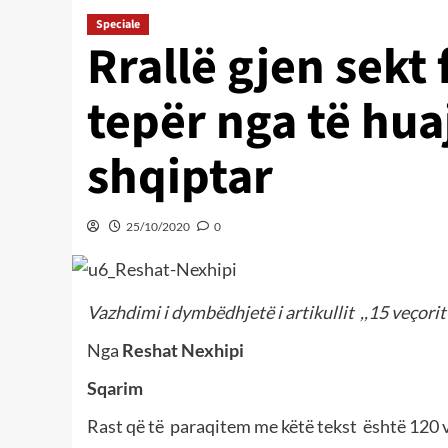
Speciale
Rrallë gjen sekt 
tepër nga të hua
shqiptar
25/10/2020
0
Vazhdimi i dymbëdhjetë i artikullit
,,15 veçori
Nga
Reshat Nexhipi
Sqarim
Rast që të
paraqitem me këtë tekst
është 120 