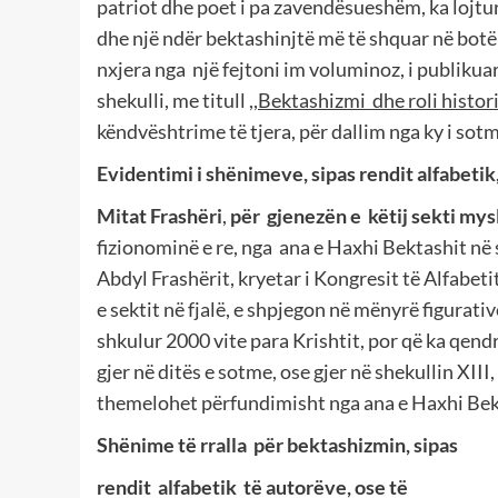
patriot dhe poet i pa zavendësueshëm, ka lojtu
dhe një ndër bektashinjtë më të shquar në botën
nxjera nga
një fejtoni im voluminoz, i publikuar 
shekulli, me titull ,,
Bektashizmi
dhe roli histor
këndvështrime të tjera, për dallim nga ky i sotm
Evidentimi i shënimeve, sipas rendit alfabetik,
Mitat Frashëri
,
për
gjenezën e
këtij sekti my
fizionominë e re, nga
ana e Haxhi Bektashit në sh
Abdyl Frashërit, kryetar i Kongresit të Alfabet
e sektit në fjalë, e shpjegon në mënyrë figurat
shkulur 2000 vite para Krishtit, por që ka qendr
gjer në ditës e sotme, ose gjer në shekullin XIII
themelohet përfundimisht nga ana e Haxhi Bekt
Shënime të rralla
për bektashizmin, sipas
rendit
alfabetik
të autorëve, ose të