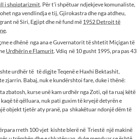
l i shqiptarizmit
. Për t’i shpëtuar ndjekjeve komunaliste,
argohet nga vendlindja e tij, Gjirokastra dhe nga atdheu,
rant në Siri, Egjipt dhe në fund më
1952 Detroit të
ane
.
açme e dhënë
nga ana e Guvernatorit të shtetit Miçigan të
me
Urdhërin e Flamurit
. Vdiq
në 10 gusht 1995, pra pas 43
ishte urdhër të
të digjte Teqenë e Haxhi Bektashit,
nte zjarrin. Babaj, nuk e kundërshtoi fare, duke i thënë:
 ta zbatosh, kurse unë kam urdhër nga Zoti, që ta ruaj këtë
lë kaqë të qëlluara, nuk pati guxim të kryejë detyrën e
një objekt tjetër aty pranë, pa
shkakëtuar ndonjë dëm të
ërpara rreth 100 vjet
kishte blerë në
Triestë
një makinë
inës u trëmbën dhe e shkatëruan, duke menduar se është