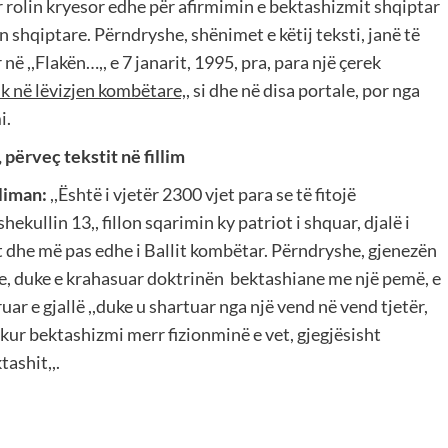
r rolin kryesor edhe për afirmimin e bektashizmit shqiptar
 shqiptare. Përndryshe, shënimet e këtij teksti, janë të
në ,,Flakën…,, e 7 janarit, 1995, pra, para një çerek
ik në lëvizjen kombëtare,,
si dhe në disa portale, por nga
i.
 përveç tekstit në fillim
sliman:
,,Është i vjetër 2300 vjet para se të fitojë
ekullin 13,, fillon sqarimin ky patriot i shquar, djalë i
it dhe më pas edhe i Ballit kombëtar. Përndryshe, gjenezën
ive, duke e krahasuar doktrinën
bektashiane me një pemë, e
uar e gjallë ,,duke u shartuar nga një vend në vend tjetër,
, kur bektashizmi merr fizionminë e vet, gjegjësisht
ashit,,.