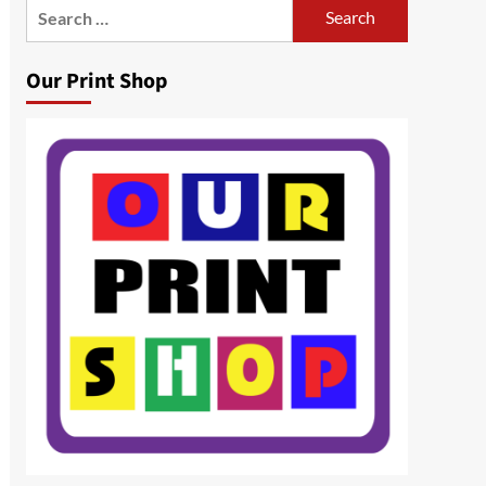
Search
for:
Our Print Shop