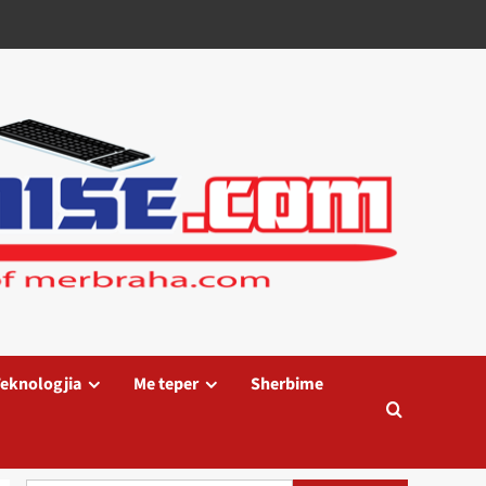
eknologjia
Me teper
Sherbime