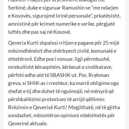
Serbinë, duke e siguruar Ramushin se “me ndarjen
e Kosovës, sigurojmë lirinë personale”, prkatësisht,
amnistinë për krimet numerike e serike, përgjatë
luftës dhe pas saj në Kosovë.
Qeveria Kurti shpalosi rritjen e pagave për 25 mijë
mësimdhënësit dhe shërbyesit civilë, komunalë e
shtetërorë. Edhe pse i vonuar, ligji përmbushë,
mrekullisht kënaqshëm, kërkesat e sindikatave,
përfshi edhe atë të SBASHK-ut. Por, Rrahman
greva, si SHIK-as i rreshkur, ka marrë obligime nga
shefat e tij dhe duhet të ngulmojë, në mënyrë që
përshkallëzimi protestues të arrijë qëllimin:
Rrëzimin e Qeverisë Kurti! Megjithatë, në të gjitha
sondazhet, mbizotëron opinioni mbështetës për
Qeverinë aktuale.