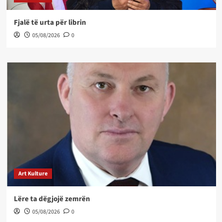
Fjalë të urta për librin
05/08/2026
0
Art Kulture
Lëre ta dëgjojë zemrën
05/08/2026
0