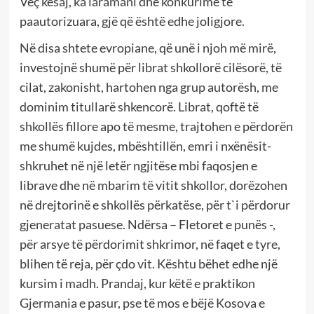
Veç kësaj, ka laramani dhe konkurime të
paautorizuara, gjë që është edhe joligjore.
Në disa shtete evropiane, që unë i njoh më mirë,
investojnë shumë për librat shkollorë cilësorë, të
cilat, zakonisht, hartohen nga grup autorësh, me
dominim titullarë shkencorë. Librat, qoftë të
shkollës fillore apo të mesme, trajtohen e përdorën
me shumë kujdes, mbështillën, emri i nxënësit-
shkruhet në një letër ngjitëse mbi faqosjen e
librave dhe në mbarim të vitit shkollor, dorëzohen
në drejtorinë e shkollës përkatëse, për t`i përdorur
gjeneratat pasuese. Ndërsa – Fletoret e punës -,
për arsye të përdorimit shkrimor, në faqet e tyre,
blihen të reja, për çdo vit. Kështu bëhet edhe një
kursim i madh. Prandaj, kur këtë e praktikon
Gjermania e pasur, pse të mos e bëjë Kosova e