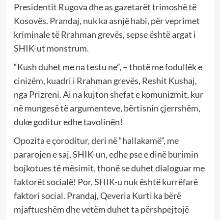
Presidentit Rugova dhe as gazetarët trimoshë të
Kosovës. Prandaj, nuk ka asnjë habi, për veprimet
kriminale të Rrahman grevës, sepse është argat i
SHIK-ut monstrum.
“Kush duhet me na testu ne”, – thotë me fodullëk e
cinizëm, kuadri i Rrahman grevës, Reshit Kushaj,
nga Prizreni. Ai na kujton shefat e komunizmit, kur
në mungesë të argumenteve, bërtisnin çjerrshëm,
duke goditur edhe tavolinën!
Opozita e çoroditur, deri në “hallakamë”, me
pararojen e saj, SHIK-un, edhe pse e dinë burimin
bojkotues të mësimit, thonë se duhet dialoguar me
faktorët socialë! Por, SHIK-u nuk është kurrëfarë
faktori social. Prandaj, Qeveria Kurti ka bërë
mjaftueshëm dhe vetëm duhet ta përshpejtojë