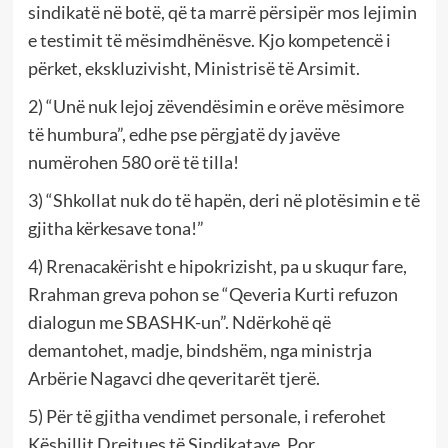
sindikatë në botë, që ta marrë përsipër mos lejimin
e testimit të mësimdhënësve. Kjo kompetencë i
përket, ekskluzivisht, Ministrisë të Arsimit.
2) “Unë nuk lejoj zëvendësimin e orëve mësimore
të humbura”, edhe pse përgjatë dy javëve
numërohen 580 orë të tilla!
3) “Shkollat nuk do të hapën, deri në plotësimin e të
gjitha kërkesave tona!”
4) Rrenacakërisht e hipokrizisht, pa u skuqur fare,
Rrahman greva pohon se “Qeveria Kurti refuzon
dialogun me SBASHK-un”. Ndërkohë që
demantohet, madje, bindshëm, nga ministrja
Arbërie Nagavci dhe qeveritarët tjerë.
5) Për të gjitha vendimet personale, i referohet
Këshillit Drejtues të Sindikatave. Por,