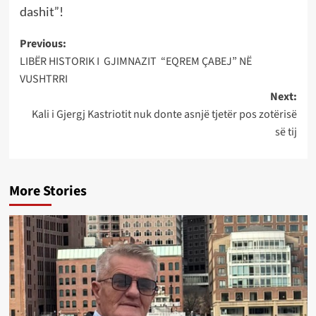
dashit”!
Post
Previous:
LIBËR HISTORIK I GJIMNAZIT “EQREM ÇABEJ” NË
navigation
VUSHTRRI
Next:
Kali i Gjergj Kastriotit nuk donte asnjë tjetër pos zotërisë
së tij
More Stories