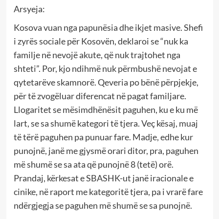
Arsyeja:
Kosova vuan nga papunësia dhe ikjet masive. Shefi
i zyrës sociale për Kosovën, deklaroi se “nuk ka
familje në nevojë akute, që nuk trajtohet nga
shteti”. Por, kjo ndihmë nuk përmbushë nevojat e
qytetarëve skamnorë. Qeveria po bënë përpjekje,
për të zvogëluar diferencat në pagat familjare.
Llogaritet se mësimdhënësit paguhen, ku e ku më
lart, se sa shumë kategori të tjera. Veç kësaj, muaj
të tërë paguhen pa punuar fare. Madje, edhe kur
punojnë, janë me gjysmë orari ditor, pra, paguhen
më shumë se sa ata që punojnë 8 (tetë) orë.
Prandaj, kërkesat e SBASHK-ut janë iracionale e
cinike, në raport me kategoritë tjera, pa i vrarë fare
ndërgjegja se paguhen më shumë se sa punojnë.