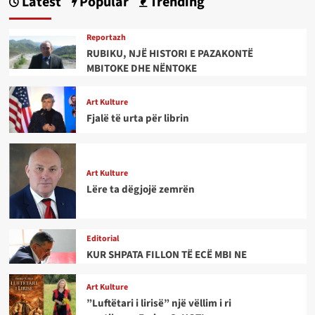
Latest
Popular
Trending
Reportazh
RUBIKU, NJË HISTORI E PAZAKONTË
MBITOKE DHE NËNTOKE
Art Kulture
Fjalë të urta për librin
Art Kulture
Lëre ta dëgjojë zemrën
Editorial
KUR SHPATA FILLON TË ECË MBI NE
Art Kulture
”Luftëtari i lirisë” një vëllim i ri