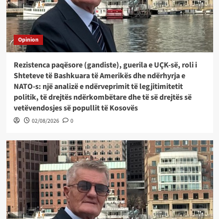
Opinion
Rezistenca paqësore (gandiste), guerila e UÇK-së, roli i
Shteteve të Bashkuara të Amerikës dhe ndërhyrja e
NATO-s: një analizë e ndërveprimit të legjitimitetit
politik, të drejtës ndërkombëtare dhe të së drejtës së
vetëvendosjes së popullit të Kosovës
02/08/2026
0