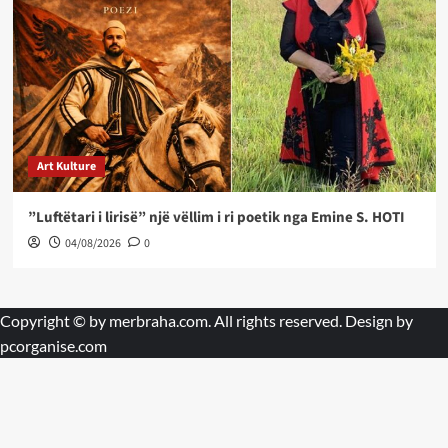
Art Kulture
”Luftëtari i lirisë” një vëllim i ri poetik nga Emine S. HOTI
04/08/2026
0
Copyright © by
merbraha.com
. All rights reserved. Design by
pcorganise.com