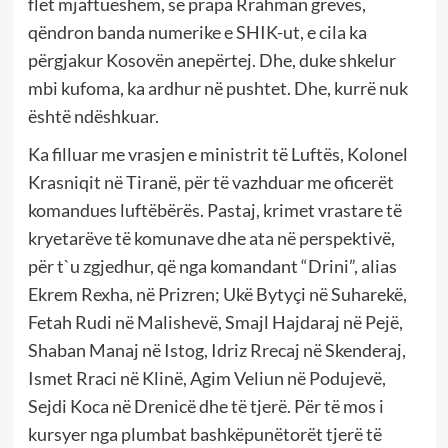
flet mjaftueshëm, se prapa Rrahman grevës,
qëndron banda numerike e SHIK-ut, e cila ka
përgjakur Kosovën anepërtej. Dhe, duke shkelur
mbi kufoma, ka ardhur në pushtet. Dhe, kurrë nuk
është ndëshkuar.
Ka filluar me vrasjen e ministrit të Luftës, Kolonel
Krasniqit në Tiranë, për të vazhduar me oficerët
komandues luftëbërës. Pastaj, krimet vrastare të
kryetarëve të komunave dhe ata në perspektivë,
për t`u zgjedhur, që nga komandant “Drini”, alias
Ekrem Rexha, në Prizren; Ukë Bytyçi në Suharekë,
Fetah Rudi në Malishevë, Smajl Hajdaraj në Pejë,
Shaban Manaj në Istog, Idriz Rrecaj në Skenderaj,
Ismet Rraci në Klinë, Agim Veliun në Podujevë,
Sejdi Koca në Drenicë dhe të tjerë. Për të mos i
kursyer nga plumbat bashkëpunëtorët tjerë të