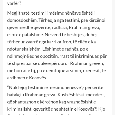
varfër?
Megjithatë, testimi i mësimdhënësve është i
domosdoshëm. Tërheqja nga testimi, pse kërcënoi
qeverinë dhe qeveritë, radhazi, Rrahman greva,
është e pafalshme. Në vend të heshtjes, duhej
tërhequr zvarrë nga karrika-fron, të cilën e ka
ndotur skajshëm. Lëshimet e radhës, po e
ndihmojnë edhe opozitën, rrast të inkriminuar, për
të shpresuar se duke e përdorur Rrahman grevën,
me horrat e tij, po e dëmtojnë arsimin, nxënësit, të
ardhmen e Kosovës.
“Nuk lejoj testimin e mësimdhënësve”,- përsëritë
batakçiu Rrahman greva! Kush është ai -me nder-,
që shantazhon e kërcënon kaq vrazhdësisht e
kriminalisht, qeveritë dhe shtetin e Kosovës?! Kjo