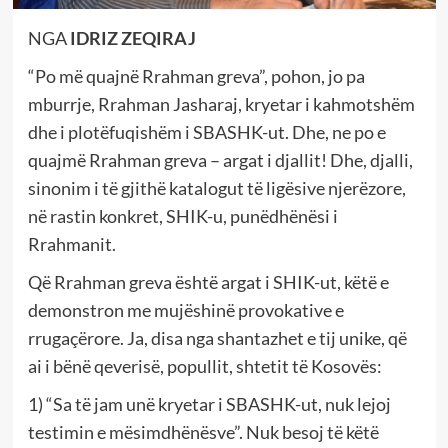
NGA
IDRIZ ZEQIRAJ
“Po më quajnë Rrahman greva”, pohon, jo pa
mburrje, Rrahman Jasharaj, kryetar i kahmotshëm
dhe i plotëfuqishëm i SBASHK-ut. Dhe, ne po e
quajmë Rrahman greva – argat i djallit! Dhe, djalli,
sinonim i të gjithë katalogut të ligësive njerëzore,
në rastin konkret, SHIK-u, punëdhënësi i
Rrahmanit.
Që Rrahman greva është argat i SHIK-ut, këtë e
demonstron me mujëshinë provokative e
rrugaçërore. Ja, disa nga shantazhet e tij unike, që
ai i bënë qeverisë, popullit, shtetit të Kosovës:
1) “Sa të jam unë kryetar i SBASHK-ut, nuk lejoj
testimin e mësimdhënësve”. Nuk besoj të këtë