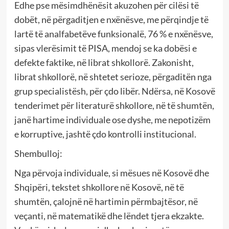
Edhe pse mësimdhënësit akuzohen për cilësi të
dobët, në përgaditjen e nxënësve, me përqindje të
lartë të analfabetëve funksionalë, 76 % e nxënësve,
sipas vlerësimit të PISA, mendoj se ka dobësi e
defekte faktike, në librat shkollorë. Zakonisht,
librat shkollorë, në shtetet serioze, përgaditën nga
grup specialistësh, për çdo libër. Ndërsa, në Kosovë
tenderimet për literaturë shkollore, në të shumtën,
janë hartime individuale ose dyshe, me nepotizëm
e korruptive, jashtë çdo kontrolli institucional.
Shembulloj:
Nga përvoja individuale, si mësues në Kosovë dhe
Shqipëri, tekstet shkollore në Kosovë, në të
shumtën, çalojnë në hartimin përmbajtësor, në
veçanti, në matematikë dhe lëndet tjera ekzakte.