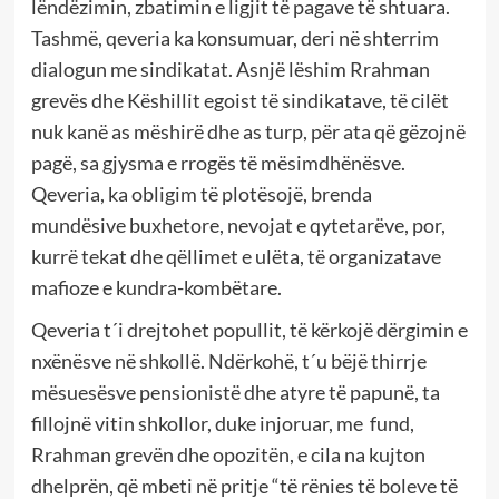
lëndëzimin, zbatimin e ligjit të pagave të shtuara.
Tashmë, qeveria ka konsumuar, deri në shterrim
dialogun me sindikatat. Asnjë lëshim Rrahman
grevës dhe Këshillit egoist të sindikatave, të cilët
nuk kanë as mëshirë dhe as turp, për ata që gëzojnë
pagë, sa gjysma e rrogës të mësimdhënësve.
Qeveria, ka obligim të plotësojë, brenda
mundësive buxhetore, nevojat e qytetarëve, por,
kurrë tekat dhe qëllimet e ulëta, të organizatave
mafioze e kundra-kombëtare.
Qeveria t´i drejtohet popullit, të kërkojë dërgimin e
nxënësve në shkollë. Ndërkohë, t´u bëjë thirrje
mësuesësve pensionistë dhe atyre të papunë, ta
fillojnë vitin shkollor, duke injoruar, me fund,
Rrahman grevën dhe opozitën, e cila na kujton
dhelprën, që mbeti në pritje “të rënies të boleve të