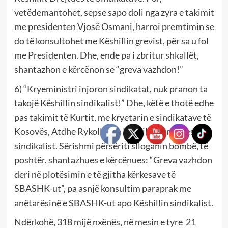
vetëdemantohet, sepse sapo doli nga zyra e takimit
me presidenten Vjosë Osmani, harroi premtimin se
do të konsultohet me Këshillin grevist, për sa u fol
me Presidenten. Dhe, ende pa i zbritur shkallët,
shantazhon e kërcënon se “greva vazhdon!”
6) “Kryeministri injoron sindikatat, nuk pranon ta
takojë Këshillin sindikalist!” Dhe, këtë e thotë edhe
pas takimit të Kurtit, me kryetarin e sindikatave të
Kosovës, Atdhe Rykolli dhe Këshillin Drejtues
sindikalist. Sërishmi përsëriti slloganin bombë, të
poshtër, shantazhues e kërcënues: “Greva vazhdon
deri në plotësimin e të gjitha kërkesave të
SBASHK-ut”, pa asnjë konsultim paraprak me
anëtarësinë e SBASHK-ut apo Këshillin sindikalist.
Ndërkohë, 318 mijë nxënës, në mesin e tyre 21