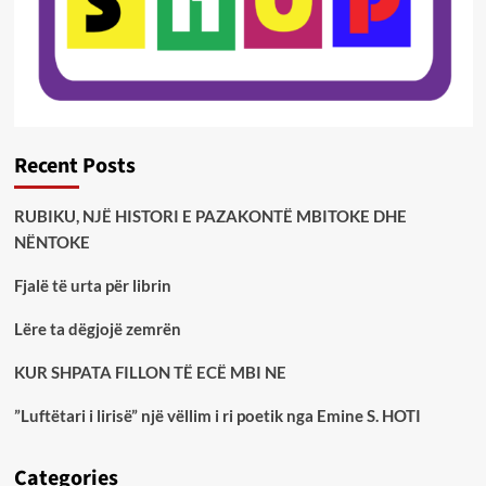
Recent Posts
RUBIKU, NJË HISTORI E PAZAKONTË MBITOKE DHE
NËNTOKE
Fjalë të urta për librin
Lëre ta dëgjojë zemrën
KUR SHPATA FILLON TË ECË MBI NE
”Luftëtari i lirisë” një vëllim i ri poetik nga Emine S. HOTI
Categories