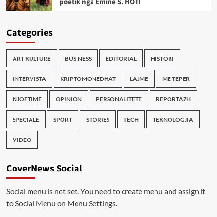
poetik nga Emine S. HOTI
Categories
ART KULTURE
BUSINESS
EDITORIAL
HISTORI
INTERVISTA
KRIPTOMONEDHAT
LAJME
ME TEPER
NJOFTIME
OPINION
PERSONALITETE
REPORTAZH
SPECIALE
SPORT
STORIES
TECH
TEKNOLOGJIA
VIDEO
CoverNews Social
Social menu is not set. You need to create menu and assign it
to Social Menu on Menu Settings.