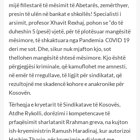
mijë fillestarë të mësimit të Abetarës, zemërthyer,
presin të ulën në bankat e shkollës! Specialisti i
arsimit, profesor Xhavit Rexhaj, pohon se “do të
duheshin 5 (pesë) vjetë, për të plotësuar mangësitë
mësimore, të shkaktuara nga Pandemia C0VID 19
deri me sot. Dhe, sikur nuk mjafton kjo, sot
thellohen mangësitë shtesë mësimore. Kjo është
përgjegjësi kriminale, që kamuflohet me amnesti,
në emër të rregullave, të ligjit për sindikatat, që
rezultojnë me skadencë kohore e anakronike për
Kosovën.
Tërheqja e kryetarit të Sindikatave të Kosovës,
Atdhe Rykolli, dorëzimi i kompetencave të
prfaqësimit sharlatanit Rrahman greva, na kujton
ish-kryeministrin Ramush Haradinaj, kur autorizoi
Hashim Thaçin, për kryesimin e dialogut me