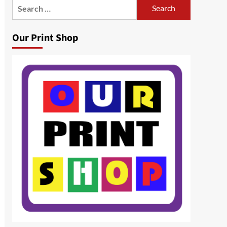
Search
for:
Our Print Shop