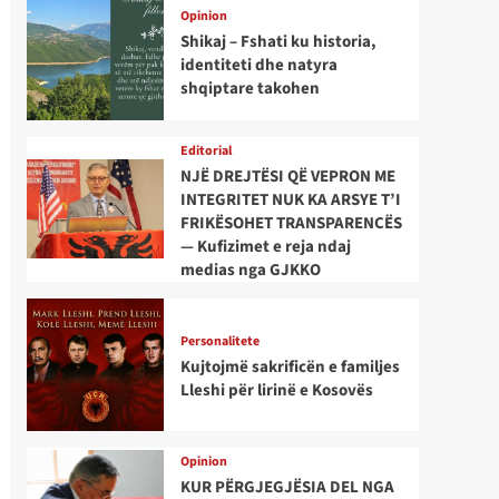
Opinion
Shikaj – Fshati ku historia,
identiteti dhe natyra
shqiptare takohen
Editorial
NJË DREJTËSI QË VEPRON ME
INTEGRITET NUK KA ARSYE T’I
FRIKËSOHET TRANSPARENCËS
— Kufizimet e reja ndaj
medias nga GJKKO
Personalitete
Kujtojmë sakrificën e familjes
Lleshi për lirinë e Kosovës
Opinion
KUR PËRGJEGJËSIA DEL NGA