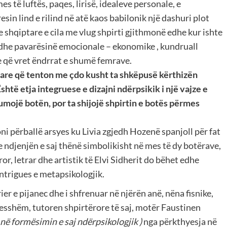
 të luftës, paqes, lirisë, idealeve personale, e
in lind e rilind në atë kaos babilonik një dashuri plot
e shqiptare e cila me vlug shpirti gjithmonë edhe kur ishte
 dhe pavarësinë emocionale – ekonomike , kundruall
e që vret ëndrrat e shumë femrave.
ptare që tenton me çdo kusht ta shkëpusë kërthizën
shtë etja integruese e dizajni ndërpsikik i një vajze e
nsumojë botën, por ta shijojë shpirtin e botës përmes
i përballë arsyes ku Livia zgjedh Hozenë spanjoll për fat
e ndjenjën e saj thënë simbolikisht në mes të dy botërave,
or, letrar dhe artistik të Elvi Sidherit do bëhet edhe
 intrigues e metapsikologjik.
r e pijanec dhe i shfrenuar në njërën anë, nëna fisnike,
ujdesshëm, tutoren shpirtërore të saj, motër Faustinen
ë formësimin e saj ndërpsikologjik )
nga përkthyesja në