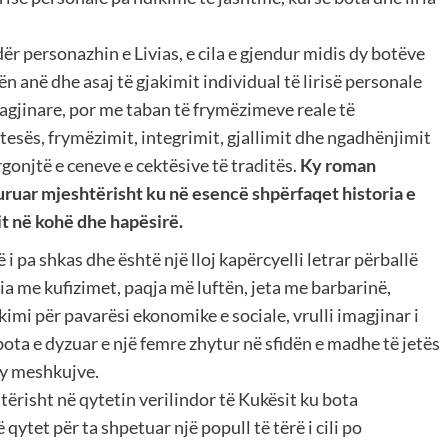
dër personazhin e Livias, e cila e gjendur midis dy botëve
ën anë dhe asaj të gjakimit individual të lirisë personale
agjinare, por me taban të frymëzimeve reale të
tesës, frymëzimit, integrimit, gjallimit dhe ngadhënjimit
argonjtë e ceneve e cektësive të traditës.
Ky roman
kturuar mjeshtërisht ku në esencë shpërfaqet historia e
mit në kohë dhe hapësirë.
i pa shkas dhe është një lloj kapërcyelli letrar përballë
ria me kufizimet, paqja më luftën, jeta me barbarinë,
kimi për pavarësi ekonomike e sociale, vrulli imagjinar i
bota e dyzuar e një femre zhytur në sfidën e madhe të jetës
dy meshkujve.
tërisht në qytetin verilindor të Kukësit ku bota
ytet për ta shpetuar një popull të tërë i cili po