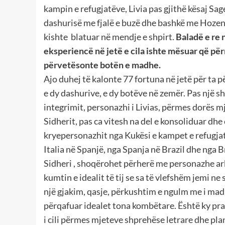
kampin e refugjatëve, Livia pas gjithë kësaj Sag
dashurisë me fjalë e buzë dhe bashkë me Hozenë
kishte blatuar në mendje e shpirt.
Baladë e re 
eksperiencë në jetë e cila ishte mësuar që pë
përvetësonte botën e madhe.
Ajo duhej të kalonte 77 fortuna në jetë për ta p
e dy dashurive, e dy botëve në zemër. Pas një sh
integrimit, personazhi i Livias, përmes dorës m
Sidherit, pas ca vitesh na del e konsoliduar dhe 
kryepersonazhit nga Kukësi e kampet e refugjatë
Italia në Spanjë, nga Spanja në Brazil dhe nga B
Sidheri , shoqërohet përherë me personazhe arbë
kumtin e idealit të tij se sa të vlefshëm jemi n
një gjakim, qasje, përkushtim e ngulm me i madh
përqafuar idealet tona kombëtare. Është ky pra n
i cili përmes mjeteve shprehëse letrare dhe plan