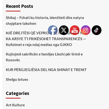
Recent Posts
Shikaj – Fshati ku historia, identiteti dhe natyra
shqiptare takohen
NJË DREJTËSI QË VEPRON ME INTEGRITET NUK
KA ARSYE T’I FRIKËSOHET TRANSPARENCËS —
Kufizimet e reja ndaj medias nga GJKKO
Kujtojmë sakrificën e familjes Lleshi për lirinë e
Kosovës
KUR PËRGJEGJËSIA DEL NGA SHINAT E TRENIT
Shelgu lotues
Categories
Art Kulture