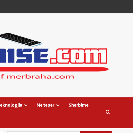
eknologjia
Me teper
Sherbime