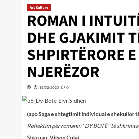
Art Kulture
ROMAN I INTUIT
DHE GJAKIMIT T
SHPIRTËRORE E 
NJERËZOR
16/02/2020
0
(apo Saga e shtegtimit individual e shekullor t
Reflektim për romanin ‘’DY BOTË’’ të shkrimtar
Shkruan:
Vilson Culaj