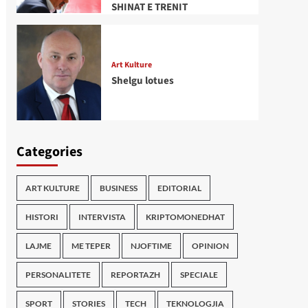
SHINAT E TRENIT
Art Kulture
Shelgu lotues
Categories
ART KULTURE
BUSINESS
EDITORIAL
HISTORI
INTERVISTA
KRIPTOMONEDHAT
LAJME
ME TEPER
NJOFTIME
OPINION
PERSONALITETE
REPORTAZH
SPECIALE
SPORT
STORIES
TECH
TEKNOLOGJIA