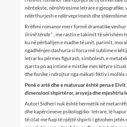
nëntekste, nënshtresime letrare e gjeografike, 
ndërthurjesh e ndërveprimesh dhe shkembimesh
Rrëfimi romanor merr formë dramatike veshur 
lirinë tënde
“ , me rastin e takimit të sërishëm 
ku në përballjen e madhe të unit, parimit, mora
ngadhënjen dashuria si forca më sublime e këtij 
letrar ku përmes figurash, simbolesh, e metateks
zjarrta po aq intime e mistike mes këtyre situa
dhe fisnike i ndrojtur nga mëkati fiktiv i mollës
Penë e artë dhe e maturuar është pena e Elvit
dimensioni shpirtëror, arsyeja dhe mjeshtria l
Autori Sidheri nuk është hermetik në metarrëfim
dhe kapërcimeve psikologjiko- letrare, lë hapu
të cilat me fuqi të njëjtë shpirti i gëzohen jetë