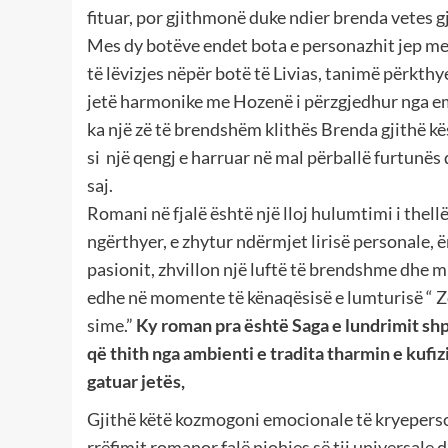
fituar, por gjithmonë duke ndier brenda vetes g
Mes dy botëve endet bota e personazhit jep mesa
të lëvizjes nëpër botë të Livias, tanimë përkth
jetë harmonike me Hozenë i përzgjedhur nga emoc
ka një zë të brendshëm klithës Brenda gjithë k
si një qengj e harruar në mal përballë furtun
saj.
Romani në fjalë është një lloj hulumtimi i thellë 
ngërthyer, e zhytur ndërmjet lirisë personale, 
pasionit, zhvillon një luftë të brendshme dhe m
edhe në momente të kënaqësisë e lumturisë “ Zo
sime.”
Ky roman pra është Saga e lundrimit shpi
që thith nga ambienti e tradita tharmin e kufizi
gatuar jetës,
Gjithë këtë kozmogoni emocionale të kryepersona
rrëfimit romanor falë njohjes së tij universal