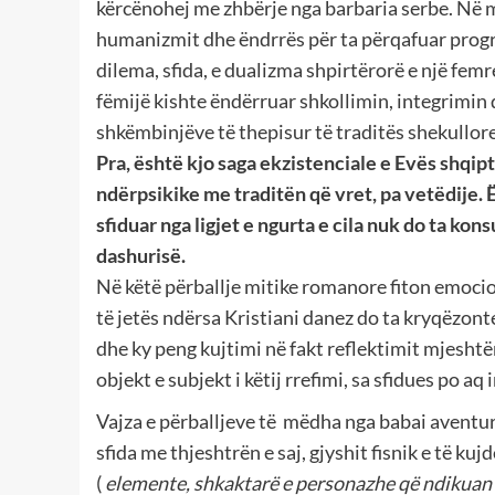
kërcënohej me zhbërje nga barbaria serbe. Në mes
humanizmit dhe ëndrrës për ta përqafuar progres
dilema, sfida, e dualizma shpirtërorë e një femr
fëmijë kishte ëndërruar shkollimin, integrimin
shkëmbinjëve të thepisur të traditës shekullor
Pra, është kjo saga ekzistenciale e Evës shqi
ndërpsikike me traditën që vret, pa vetëdije. Ë
sfiduar nga ligjet e ngurta e cila nuk do ta ko
dashurisë.
Në këtë përballje mitike romanore fiton emocion
të jetës ndërsa Kristiani danez do ta kryqëzont
dhe ky peng kujtimi në fakt reflektimit mjeshtër
objekt e subjekt i këtij rrefimi, sa sfidues po aq
Vajza e përballjeve të mëdha nga babai aventurie
sfida me thjeshtrën e saj, gjyshit fisnik e të k
(
elemente, shkaktarë e personazhe që ndikuan n