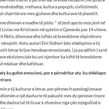
vendndodhje, rrethana, kultura popujsh, civilizimesh,
 shpirtërore mes gjuheve dhe kulturave të planetit.
me dilemen e madhe të jetës: “
të jesh apo te mos jesh në
të Livias me Kristianin në qytetin e Gjenevës pas 14 viteve,
lit fiktiv, dilemave dhe luftës së brendshme shpirtërore
nënqielli. Ketu autori Elvi Sidheri bën shkëlqimin e tij
tit letrar krijon hendeqe emocionale, ( jo pa qëllim ) sa të
tave ekzistenciale ku uni njerëzor ka luftë të brendshme
 së ndaluar dhe kafshuar.
 aty ku gufon emocioni, por e përndritur aty ku shkëlqen
etrare.
in e tij kulturor e letrar, por përmes frazeologjizmave
r dilemën e një dashurie të pakusht mes dy qenieve rinore
s dhe dashurisë të liruar e zhveshur nga çdo mjegullinë e