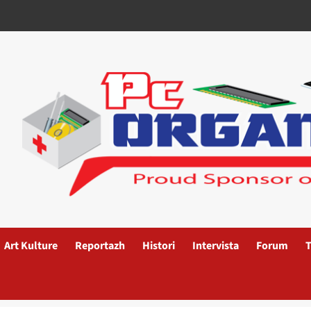
Art Kulture
Reportazh
Histori
Intervista
Forum
T