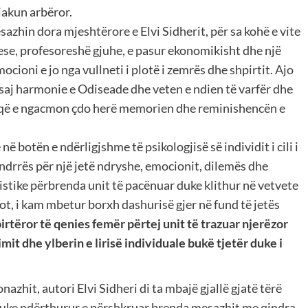
jakun arbëror.
zhin dora mjeshtërore e Elvi Sidherit, për sa kohë e vite
yese, profesoreshë gjuhe, e pasur ekonomikisht dhe një
ioni e jo nga vullneti i plotë i zemrës dhe shpirtit. Ajo
ësaj harmonie e Odiseade dhe veten e ndien të varfër dhe
ës që e ngacmon çdo herë memorien dhe reminishencën e
në botën e ndërligjshme të psikologjisë së individit i cili i
ëndrrës për një jetë ndryshe, emocionit, dilemës dhe
istike përbrenda unit të pacënuar duke klithur në vetvete
t, i kam mbetur borxh dashurisë gjer në fund të jetës
rtëror të qenies femër përtej unit të trazuar njerëzor
mit dhe ylberin e lirisë individuale bukë tjetër duke i
zhit, autori Elvi Sidheri di ta mbajë gjallë gjatë tërë
e duke ndërthurur e përshkruar brenda mesazhit me qindra