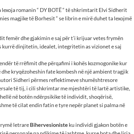
 lexoja romanin “ DY BOTË “ të shkrimtarit Elvi Sidherit
nies magjike të Borhesit “ se librin e mirë duhet ta lexojmë
it femër dhe gjakimin e saj për t’i krijuar vetes frymën
 kurrë dinjitetin, idealet, integritetin as vizionet e saj
endër të rrëfimit dhe përqafimi i kohës kozmogonike kur
së dhe kryqëzoheshin fate kombesh në një ambient tragjik
autori Sidheri përmes reflektimeve shumështresore
sale të tij, i cili shkrimtar me mjeshtëri të lartë artistike,
 thellë në botën ndërpsikike të individit, shoqërisë,
me të cilat endin fatin e tyre nepër planet si palma në
rrymë letrare
Bihervesioniste
ku individi gjakon botën e
 lirisë personale pa ndikime të jashtme, kurse bota dhe liria