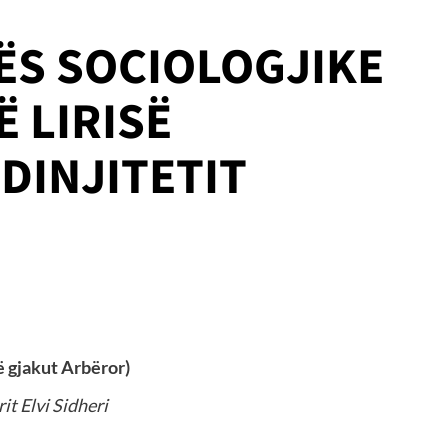
ËS SOCIOLOGJIKE
Ë LIRISË
DINJITETIT
ë gjakut Arbëror)
it Elvi Sidheri