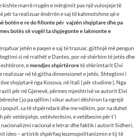
e kishte marrë rrugën e mërgimit pas një vulosjeje të
 për ta realizuar ëndrrën e saj të kahmotshme që e
në botën e re do fillonte për vajzën shqiptare dhe pa
rmes botës së vogël ta shpjegonte e lakmonte e
ërqafuar jetën e paqen e saj të trazuar, gjithnjë më pengun
tegtimi si në rrathët e Dantes, por në shërbim të jetës dhe
jeshtërore, e
mendjes shpirtërore
të shkrimtarit Elvi
e realizuar në të gjitha dimensionet e jetës. Shtegtimi i
ve shqiptarë nga Kosova, në Itali ( për studime ). Nga
razili për në Gjenevë, përmes mjeshtrisë se autorit Elvi
reshe ( jo pa qëllim ) sikur autori dëshiron ta ngrejë
e si popull, sa të shpërndarë dhe me ndikim, por na duhet
 për vetënjohje, vetëvlerësim, e vetëbesim për t’i
acionalizmi racional e letrar dhe faktik i autorit Sidheri,
it ideo – artistik shpërfaq kozmopolitanizmin e tij të