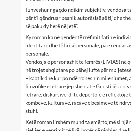
I zhveshur nga çdo ndikim subjektiv, vendosa ta
për t’i qëndruar besnik autorësisë së tij dhe thë
së paku dy herë në jetë”.
Ky roman ka në qendër të rrëfimit fatin e individ
identitare dhe të lirisë personale, pa e cënuar as
personale.
Vendosja e personazhit të femrës (LIVIAS) në q
në trojet shqiptare po bëhej luftë për mbijete
– kaotik dhe kur po ndërroheshin mileniumet, 
filozofike e letrare jep shenjat e Gnostikës univer
letrare, diskursive, di të depërtojë e reflektojë
kombeve, kulturave, racave e besimeve të ndrysh
stuhi.
Ketë roman lirshëm mund ta emërtojmë si një 
sjelljes e veprimit të lirë, botës së njohjes dhe