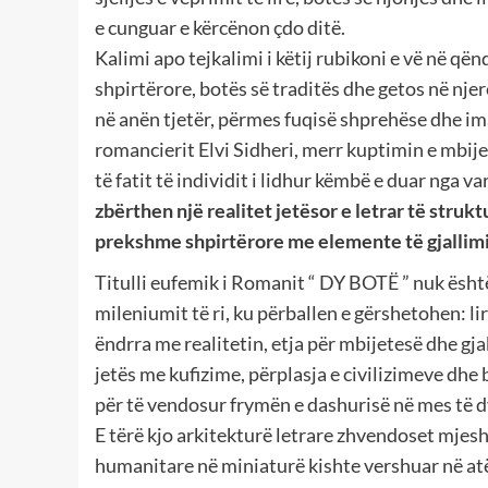
e cunguar e kërcënon çdo ditë.
Kalimi apo tejkalimi i këtij rubikoni e vë në qën
shpirtërore, botës së traditës dhe getos në njer
në anën tjetër, përmes fuqisë shprehëse dhe im
romancierit Elvi Sidheri, merr kuptimin e mbije
të fatit të individit i lidhur këmbë e duar nga v
zbërthen një realitet jetësor e letrar të stru
prekshme shpirtërore me elemente
të gjalli
Titulli eufemik i Romanit “ DY BOTË ” nuk është 
mileniumit të ri, ku përballen e gërshetohen: li
ëndrra me realitetin, etja për mbijetesë dhe gja
jetës me kufizime, përplasja e civilizimeve dhe 
për të vendosur frymën e dashurisë në mes të 
E tërë kjo arkitekturë letrare zhvendoset mjesh
humanitare në miniaturë kishte vershuar në atë q