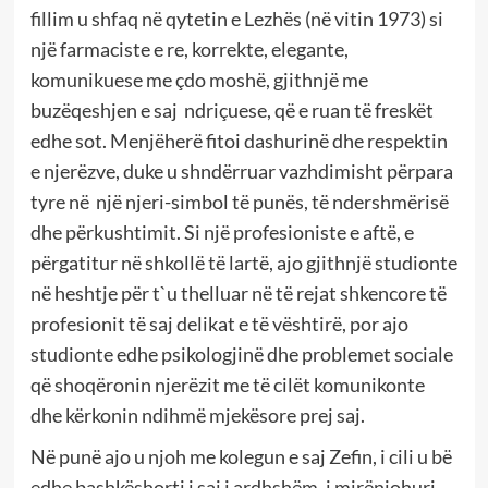
fillim u shfaq në qytetin e Lezhës (në vitin 1973) si
një farmaciste e re, korrekte, elegante,
komunikuese me çdo moshë, gjithnjë me
buzëqeshjen e saj ndriçuese, që e ruan të freskët
edhe sot. Menjëherë fitoi dashurinë dhe respektin
e njerëzve, duke u shndërruar vazhdimisht përpara
tyre në një njeri-simbol të punës, të ndershmërisë
dhe përkushtimit. Si një profesioniste e aftë, e
përgatitur në shkollë të lartë, ajo gjithnjë studionte
në heshtje për t`u thelluar në të rejat shkencore të
profesionit të saj delikat e të vështirë, por ajo
studionte edhe psikologjinë dhe problemet sociale
që shoqëronin njerëzit me të cilët komunikonte
dhe kërkonin ndihmë mjekësore prej saj.
Në punë ajo u njoh me kolegun e saj Zefin, i cili u bë
edhe bashkëshorti i saj i ardhshëm, i mirënjohuri