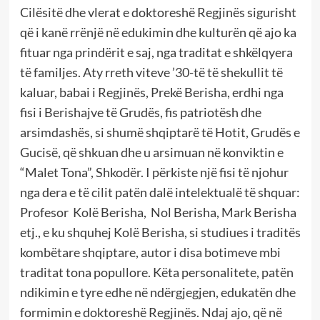
Cilësitë dhe vlerat e doktoreshë Regjinës sigurisht
që i kanë rrënjë në edukimin dhe kulturën që ajo ka
fituar nga prindërit e saj, nga traditat e shkëlqyera
të familjes. Aty rreth viteve ’30-të të shekullit të
kaluar, babai i Regjinës, Prekë Berisha, erdhi nga
fisi i Berishajve të Grudës, fis patriotësh dhe
arsimdashës, si shumë shqiptarë të Hotit, Grudës e
Gucisë, që shkuan dhe u arsimuan në konviktin e
“Malet Tona”, Shkodër. I përkiste një fisi të njohur
nga dera e të cilit patën dalë intelektualë të shquar:
Profesor Kolë Berisha, Nol Berisha, Mark Berisha
etj., e ku shquhej Kolë Berisha, si studiues i traditës
kombëtare shqiptare, autor i disa botimeve mbi
traditat tona popullore. Këta personalitete, patën
ndikimin e tyre edhe në ndërgjegjen, edukatën dhe
formimin e doktoreshë Regjinës. Ndaj ajo, që në