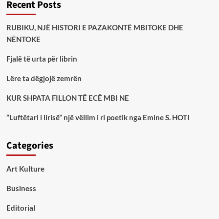
Recent Posts
RUBIKU, NJË HISTORI E PAZAKONTË MBITOKE DHE
NËNTOKE
Fjalë të urta për librin
Lëre ta dëgjojë zemrën
KUR SHPATA FILLON TË ECË MBI NE
”Luftëtari i lirisë” një vëllim i ri poetik nga Emine S. HOTI
Categories
Art Kulture
Business
Editorial