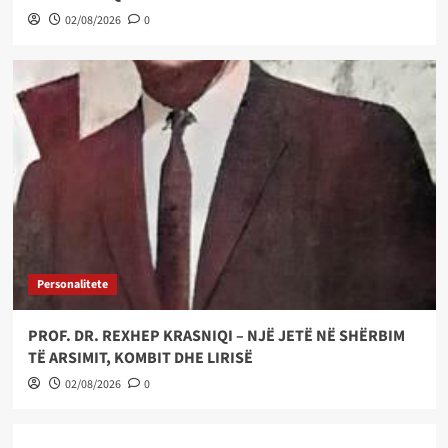
02/08/2026
0
Personalitete
PROF. DR. REXHEP KRASNIQI – NJË JETË NË SHËRBIM
TË ARSIMIT, KOMBIT DHE LIRISË
02/08/2026
0