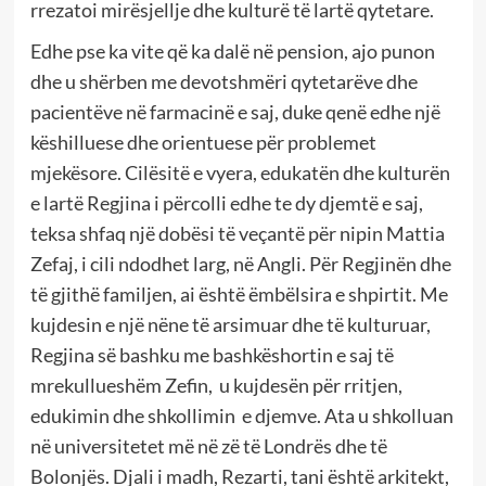
rrezatoi mirësjellje dhe kulturë të lartë qytetare.
Edhe pse ka vite që ka dalë në pension, ajo punon
dhe u shërben me devotshmëri qytetarëve dhe
pacientëve në farmacinë e saj, duke qenë edhe një
këshilluese dhe orientuese për problemet
mjekësore. Cilësitë e vyera, edukatën dhe kulturën
e lartë Regjina i përcolli edhe te dy djemtë e saj,
teksa shfaq një dobësi të veçantë për nipin Mattia
Zefaj, i cili ndodhet larg, në Angli. Për Regjinën dhe
të gjithë familjen, ai është ëmbëlsira e shpirtit. Me
kujdesin e një nëne të arsimuar dhe të kulturuar,
Regjina së bashku me bashkëshortin e saj të
mrekullueshëm Zefin, u kujdesën për rritjen,
edukimin dhe shkollimin e djemve. Ata u shkolluan
në universitetet më në zë të Londrës dhe të
Bolonjës. Djali i madh, Rezarti, tani është arkitekt,