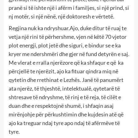
pranë si të ishte një i afërm i familjes, si një prind, si
nj motër, si një nënë, një doktoresh e vërtetë.
Regjina nuk ka ndryshuar.Ajo, duke ditur të ruaj te
vetja një rini të përhershme, vjen në këtë 70 vjetor
plot energji, plot jetë dhe siguri, e bindur se e ka
kryer me ndershmëri dhe gjer në fund detyrën e saj.
Me vlerat e rralla njerëzore që ka shfaqur e që ka
përcjellë te njerëzit, ajo ka fituar qindra miq në
qytetin dhe rrethinat e Lezhës. Janë të panumërt
ata njerëz, të thjeshtë, intelektualë, qytetarë të
shtresave të ndryshme, të rinj e të reja, të cilët e
duan dhe e respektojnë shumë, i shfaqin asaj
mirënjohje për përkushtimin dhe kujdesin atë që
ajo ka treguar ndaj tyre apo ndaj të afërmëve të
tyre.