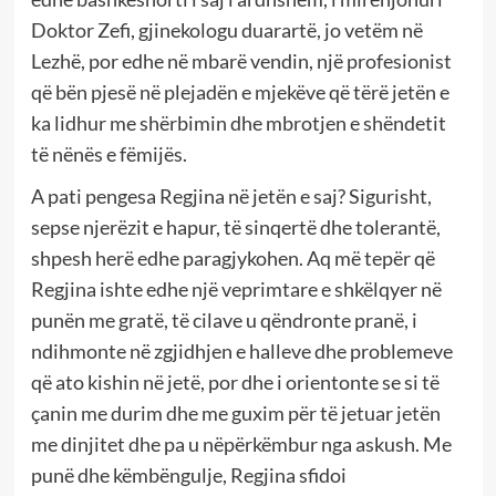
Doktor Zefi, gjinekologu duarartë, jo vetëm në
Lezhë, por edhe në mbarë vendin, një profesionist
që bën pjesë në plejadën e mjekëve që tërë jetën e
ka lidhur me shërbimin dhe mbrotjen e shëndetit
të nënës e fëmijës.
A pati pengesa Regjina në jetën e saj? Sigurisht,
sepse njerëzit e hapur, të sinqertë dhe tolerantë,
shpesh herë edhe paragjykohen. Aq më tepër që
Regjina ishte edhe një veprimtare e shkëlqyer në
punën me gratë, të cilave u qëndronte pranë, i
ndihmonte në zgjidhjen e halleve dhe problemeve
që ato kishin në jetë, por dhe i orientonte se si të
çanin me durim dhe me guxim për të jetuar jetën
me dinjitet dhe pa u nëpërkëmbur nga askush. Me
punë dhe këmbëngulje, Regjina sfidoi