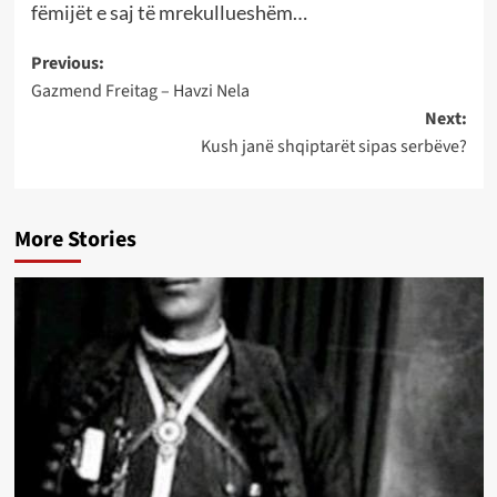
fëmijët e saj të mrekullueshëm…
Post
Previous:
Gazmend Freitag – Havzi Nela
navigation
Next:
Kush janë shqiptarët sipas serbëve?
More Stories