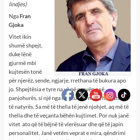
lindjes)
Nga
Fran
Gjoka
Vitet ikin
shumë shpejt,
duke lënë
gjurmë mbi
kujtesën tonë
për njerëz, sende, ngjarje, rrethana të bukura apo
jo. Shpejtësia e tyre na vë në provën e së
panjohurës, si një nga mrekullitë më të hatashme
të natyrës. Sa më të thella të jenë njohjet, aq më të
thella dhe të veçanta bëhën kujtimet. Por nuk janë
vitet ato që të bëjnë të vlerësuar dhe që të japin
personalitet. Janë vetëm veprat e mira, qëndrimi