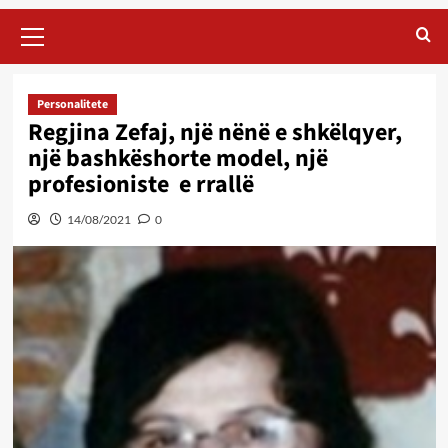
Primary
Menu
Personalitete
Regjina Zefaj, një nënë e shkëlqyer,
një bashkëshorte model, një
profesioniste e rrallë
14/08/2021
0