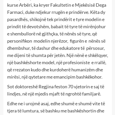
kurse Arbëri, ka kryer Fakultetin e Mjekësisë Dega
Farmaci, duke ndjekur rrugën e prindërve. Këta dy
pasardhës, shikojnë tek prindërit e tyre modelin e
prindit të devotshëm, babait të tyre të mirënjohur
e shembullorë në gjithçka, të nënës së tyre, që
personifikon modelin njerëzor, figurën e nënës së
dhembshur, të dashur dhe edukatore të përsosur,
me dijeni të shumta për jetën. Një nënë e shkëlqyer,
një bashkëshorte model, një profesioniste e rrallë,
që rrezaton kudo dhe kurdoherë humanizëm dhe
mirësi, një qytetare me emancipim bashkëkohor.
Sot doktoreshë Regjina feston 70 vjetorin e saj të
lindjes, në një mjedis mjaft të ngrohtë familjarë.
Edhe ne i urojmë asaj, edhe shumë e shumë vite të
tjera të lumtura, së bashku me bashkëshortin dhe