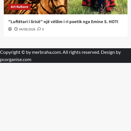
Art Kulture
”Luftëtari i lirisë” një vëllim i ri poetik nga Emine S. HOTI
04/08/2026
0
Copyright © by
merbraha.com
. All rights reserved. Design by
pcorganise.com