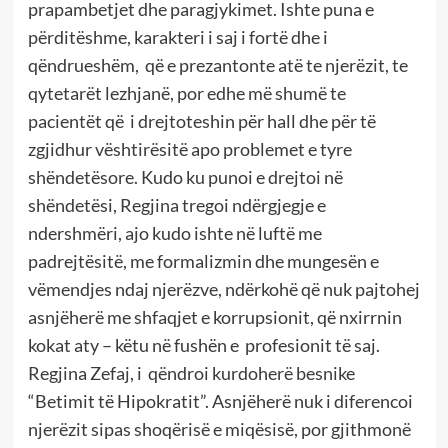
prapambetjet dhe paragjykimet. Ishte puna e
përditëshme, karakteri i saj i fortë dhe i
qëndrueshëm, që e prezantonte atë te njerëzit, te
qytetarët lezhjanë, por edhe më shumë te
pacientët që i drejtoteshin për hall dhe për të
zgjidhur vështirësitë apo problemet e tyre
shëndetësore. Kudo ku punoi e drejtoi në
shëndetësi, Regjina tregoi ndërgjegje e
ndershmëri, ajo kudo ishte në luftë me
padrejtësitë, me formalizmin dhe mungesën e
vëmendjes ndaj njerëzve, ndërkohë që nuk pajtohej
asnjëherë me shfaqjet e korrupsionit, që nxirrnin
kokat aty – këtu në fushën e profesionit të saj.
Regjina Zefaj, i qëndroi kurdoherë besnike
“Betimit të Hipokratit”. Asnjëherë nuk i diferencoi
njerëzit sipas shoqërisë e miqësisë, por gjithmonë