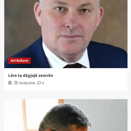
Art Kulture
Lëre ta dëgjojë zemrën
05/08/2026
0