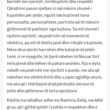
korrekt me njerëzit, mirëkuptimi dhe respekti.
Qëndrimi pason sjelljen si një mësim shumë i
fuqishëm për jetën, ngulit tek kujtimet tona
personazhe, personalitete, portrete që të mbesin
gjithmonë të pashlyer nga kujtesa. Sa më shumë i
njohim njerëzit, veçanërisht në momente të
vështira, aq më të thella janë dhe rrënjët e kujtesës.
Nëse disa njerëz harrohen dhe kalojnë në jetën
tonë si re mjegulle, të tjerë mbeten të fiksuar fort
në kujtesë dhe bëhen të paharrueshëm. Kjo e dyta
ndodh veçanërisht me njerëzit e punës, me ata që
ndeshen me vështirësitë dhe u japin zgjidhje atyre,
me ata që i shërbejnë drejtpërdrejtë vlerave të
jetës dhe qëllimeve të larta njerëzore.
Kështu ka ndodhur edhe me Rexhina Zefaj, me këtë
grua, që i gjithë qyteti i Lezhës e respekton dhe e