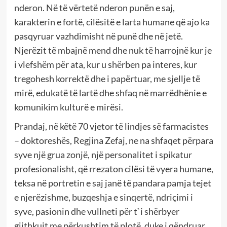
nderon. Në të vërtetë nderon punën e saj,
karakterin e fortë, cilësitë e larta humane që ajo ka
pasqyruar vazhdimisht në punë dhe në jetë.
Njerëzit të mbajnë mend dhe nuk të harrojnë kur je
i vlefshëm për ata, kur u shërben pa interes, kur
tregohesh korrektë dhe i papërtuar, me sjellje të
mirë, edukatë të lartë dhe shfaq në marrëdhënie e
komunikim kulturë e mirësi.
Prandaj, në këtë 70 vjetor të lindjes së farmacistes
– doktoreshës, Regjina Zefaj, ne na shfaqet përpara
syve një grua zonjë, një personalitet i spikatur
profesionalisht, që rrezaton cilësi të vyera humane,
teksa në portretin e saj janë të pandara pamja tejet
e njerëzishme, buzqeshja e sinqertë, ndriçimi i
syve, pasionin dhe vullneti për t`i shërbyer
gjithkujt me përkushtim të plotë, duke i qëndruar