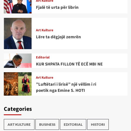
Art Kulture
Fjalë të urta për librin
Art Kulture
Lëre ta dëgjojë zemrën
Editorial
KUR SHPATA FILLON TË ECË MBI NE
Art Kulture
”Luftëtari i lirisë” një vëllim i ri
poetik nga Emine S. HOTI
Categories
ART KULTURE
BUSINESS
EDITORIAL
HISTORI