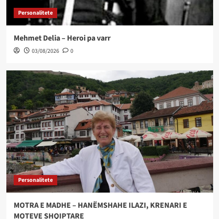
Personalitete
Mehmet Delia – Heroi pa varr
03/08/2026
0
Personalitete
MOTRA E MADHE – HANËMSHAHE ILAZI, KRENARI E
MOTEVE SHQIPTARE