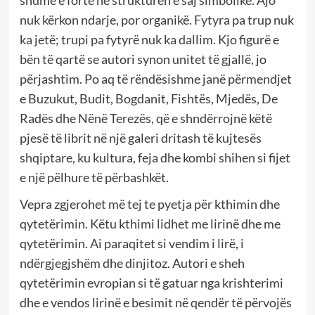
nuk kërkon ndarje, por organikë. Fytyra pa trup nuk
ka jetë; trupi pa fytyrë nuk ka dallim. Kjo figurë e
bën të qartë se autori synon unitet të gjallë, jo
përjashtim. Po aq të rëndësishme janë përmendjet
e Buzukut, Budit, Bogdanit, Fishtës, Mjedës, De
Radës dhe Nënë Terezës, që e shndërrojnë këtë
pjesë të librit në një galeri dritash të kujtesës
shqiptare, ku kultura, feja dhe kombi shihen si fijet
e një pëlhure të përbashkët.
Vepra zgjerohet më tej te pyetja për kthimin dhe
qytetërimin. Këtu kthimi lidhet me lirinë dhe me
qytetërimin. Ai paraqitet si vendim i lirë, i
ndërgjegjshëm dhe dinjitoz. Autori e sheh
qytetërimin evropian si të gatuar nga krishterimi
dhe e vendos lirinë e besimit në qendër të përvojës