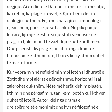
dëgjojë. Ai e ndien se Dardani ka histori, ka heshtje,
ka rrëfim, ka plagë, ka pyetje. Kjo e bën tekstin
dialogjik në thelb. Feja nuk paraqitet si monolog i
njëanshëm, por si ecje së bashku. Në pikëpamje
letrare, kjo pjesë është si një stol i vendosur në
prag, ku fjalët mund të vazhdojnë në të ardhmen.
Dhe pikërisht ky prag e çon librin nga drama e
brendshme e kthimit drejt botës ku ky kthim duhet
të marrë formë.
Kur vepra hyn në reflektimin mbi jetën si dhuratë e
Zotit dhe mbi gjërat e përkohshme, horizonti i saj
zgjerohet dukshëm. Nëse më herët kishim plagën,
kthimin dhe përqafimin, tani kemi botën ku i kthyer
duhet të jetojë. Autori del nga drama e
drejtpërdrejtë e mohimit dhe hyn në filozofinë e