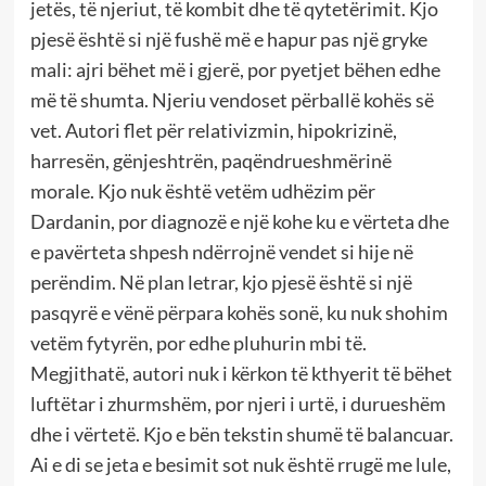
jetës, të njeriut, të kombit dhe të qytetërimit. Kjo
pjesë është si një fushë më e hapur pas një gryke
mali: ajri bëhet më i gjerë, por pyetjet bëhen edhe
më të shumta. Njeriu vendoset përballë kohës së
vet. Autori flet për relativizmin, hipokrizinë,
harresën, gënjeshtrën, paqëndrueshmërinë
morale. Kjo nuk është vetëm udhëzim për
Dardanin, por diagnozë e një kohe ku e vërteta dhe
e pavërteta shpesh ndërrojnë vendet si hije në
perëndim. Në plan letrar, kjo pjesë është si një
pasqyrë e vënë përpara kohës sonë, ku nuk shohim
vetëm fytyrën, por edhe pluhurin mbi të.
Megjithatë, autori nuk i kërkon të kthyerit të bëhet
luftëtar i zhurmshëm, por njeri i urtë, i durueshëm
dhe i vërtetë. Kjo e bën tekstin shumë të balancuar.
Ai e di se jeta e besimit sot nuk është rrugë me lule,