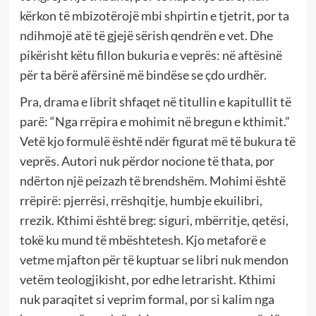
kërkon të mbizotërojë mbi shpirtin e tjetrit, por ta
ndihmojë atë të gjejë sërish qendrën e vet. Dhe
pikërisht këtu fillon bukuria e veprës: në aftësinë
për ta bërë afërsinë më bindëse se çdo urdhër.
Pra, drama e librit shfaqet në titullin e kapitullit të
parë: “Nga rrëpira e mohimit në bregun e kthimit.”
Vetë kjo formulë është ndër figurat më të bukura të
veprës. Autori nuk përdor nocione të thata, por
ndërton një peizazh të brendshëm. Mohimi është
rrëpirë: pjerrësi, rrëshqitje, humbje ekuilibri,
rrezik. Kthimi është breg: siguri, mbërritje, qetësi,
tokë ku mund të mbështetesh. Kjo metaforë e
vetme mjafton për të kuptuar se libri nuk mendon
vetëm teologjikisht, por edhe letrarisht. Kthimi
nuk paraqitet si veprim formal, por si kalim nga