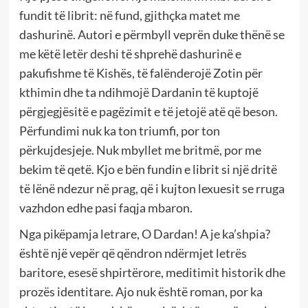
fundit të librit: në fund, gjithçka matet me
dashurinë. Autori e përmbyll veprën duke thënë se
me këtë letër deshi të shprehë dashurinë e
pakufishme të Kishës, të falënderojë Zotin për
kthimin dhe ta ndihmojë Dardanin të kuptojë
përgjegjësitë e pagëzimit e të jetojë atë që beson.
Përfundimi nuk ka ton triumfi, por ton
përkujdesjeje. Nuk mbyllet me britmë, por me
bekim të qetë. Kjo e bën fundin e librit si një dritë
të lënë ndezur në prag, që i kujton lexuesit se rruga
vazhdon edhe pasi faqja mbaron.
Nga pikëpamja letrare, O Dardan! A je ka’shpia?
është një vepër që qëndron ndërmjet letrës
baritore, esesë shpirtërore, meditimit historik dhe
prozës identitare. Ajo nuk është roman, por ka