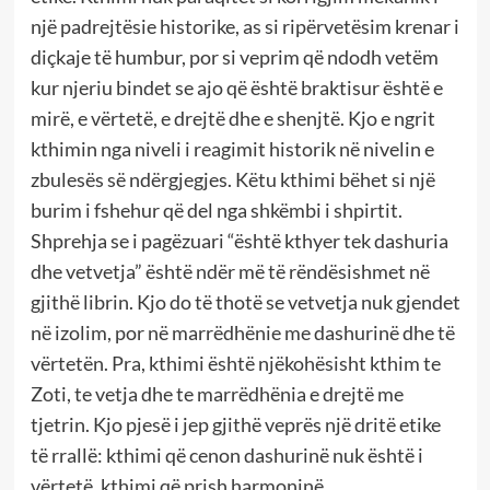
një padrejtësie historike, as si ripërvetësim krenar i
diçkaje të humbur, por si veprim që ndodh vetëm
kur njeriu bindet se ajo që është braktisur është e
mirë, e vërtetë, e drejtë dhe e shenjtë. Kjo e ngrit
kthimin nga niveli i reagimit historik në nivelin e
zbulesës së ndërgjegjes. Këtu kthimi bëhet si një
burim i fshehur që del nga shkëmbi i shpirtit.
Shprehja se i pagëzuari “është kthyer tek dashuria
dhe vetvetja” është ndër më të rëndësishmet në
gjithë librin. Kjo do të thotë se vetvetja nuk gjendet
në izolim, por në marrëdhënie me dashurinë dhe të
vërtetën. Pra, kthimi është njëkohësisht kthim te
Zoti, te vetja dhe te marrëdhënia e drejtë me
tjetrin. Kjo pjesë i jep gjithë veprës një dritë etike
të rrallë: kthimi që cenon dashurinë nuk është i
vërtetë, kthimi që prish harmoninë