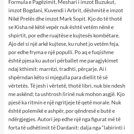
Formula e Pagëzimit, Meshari i imzot Buzukut,
imzot Bogdani, Kuvendi i Arbrit, dëshmitë e imzot
Nikë Prelës dhe imzot Mark Sopit. Kjo do të thotë
se Kisha në këtë vepër nuk është vetëm nënë e
shpirtit, por edhe ruajtëse e kujtesës kombëtare.
Ajo del si një arkë kujtese, ku ruhet jo vetëm feja,
por edhe fryma e një populli. Po aq e fuqishme
është pjesa ku autori përballet me paragjykimet
ndaj kthimit: marrëzi, tradhti, përçarje. Ai i
shpërndan këto si mjegulla para diellit të së
vërtetës. Të jesh i vërtetë, thotë libri, nuk bie ndesh
me askënd; ta ushtrosh lirinë nuk mohon asgjë. Kjo
pjesë ka ritmin e një ngritjeje të qetë morale. Nuk
është polemikë e ashpër, por qëndresë e butë e
ndërgjegjes. Autori jep edhe një nga figurat më të
forta të udhëtimit të Dardanit: dalja nga “labirinti i