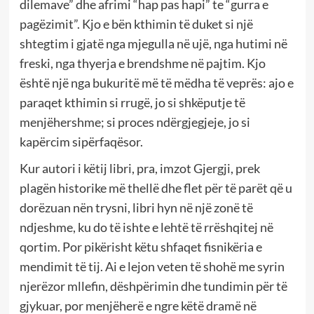
dilemave” dhe afrimi “hap pas hapi” te “gurra e
pagëzimit”. Kjo e bën kthimin të duket si një
shtegtim i gjatë nga mjegulla në ujë, nga hutimi në
freski, nga thyerja e brendshme në pajtim. Kjo
është një nga bukuritë më të mëdha të veprës: ajo e
paraqet kthimin si rrugë, jo si shkëputje të
menjëhershme; si proces ndërgjegjeje, jo si
kapërcim sipërfaqësor.
Kur autori i këtij libri, pra, imzot Gjergji, prek
plagën historike më thellë dhe flet për të parët që u
dorëzuan nën trysni, libri hyn në një zonë të
ndjeshme, ku do të ishte e lehtë të rrëshqitej në
qortim. Por pikërisht këtu shfaqet fisnikëria e
mendimit të tij. Ai e lejon veten të shohë me syrin
njerëzor mllefin, dëshpërimin dhe tundimin për të
gjykuar, por menjëherë e ngre këtë dramë në