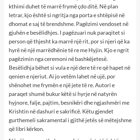
kthimi duhet të marrë frymë çdo ditë. Në plan
letrar, kjo është si ngritja nga porta e shtëpisë në
dhomat e saj të brendshme. Pagëzimi vendoset në
gjuhën e besëlidhjes. I pagëzuari nuk paraqitet si
person që thjesht ka marrë një rit, por si njeri që ka
hyrë në një marrëdhënie të re me Hyjin. Kjo e ngrit
pagëzimin nga ceremoni në bashkëjetesë.
Besëlidhja bëhet si vula e një dere të re që hapet në
qenien e njeriut. Ai jo vetëm lahet në ujë, por
shënohet me frymën e një jete të re. Autori e
paraqet shumë bukur këtë si hyrje në natyrën
hyjnore, falje, pajtim, besnikëri dhe ngjashmëri me
Krishtin në dashuri e sakrificë. Këtu gjendet
gurthemeli sakramental i gjithë jetës së mëtejshme
që libri kërkon.