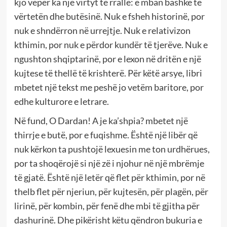
kjo vepër ka një virtyt të rrallë: e mban bashkë të
vërtetën dhe butësinë. Nuk e fsheh historinë, por
nuk e shndërron në urrejtje. Nuk e relativizon
kthimin, por nuk e përdor kundër të tjerëve. Nuk e
ngushton shqiptarinë, por e lexon në dritën e një
kujtese të thellë të krishterë. Për këtë arsye, libri
mbetet një tekst me peshë jo vetëm baritore, por
edhe kulturore e letrare.
Në fund, O Dardan! A je ka’shpia? mbetet një
thirrje e butë, por e fuqishme. Është një libër që
nuk kërkon ta pushtojë lexuesin me ton urdhërues,
por ta shoqërojë si një zë i njohur në një mbrëmje
të gjatë. Është një letër që flet për kthimin, por në
thelb flet për njeriun, për kujtesën, për plagën, për
lirinë, për kombin, për fenë dhe mbi të gjitha për
dashurinë. Dhe pikërisht këtu qëndron bukuria e