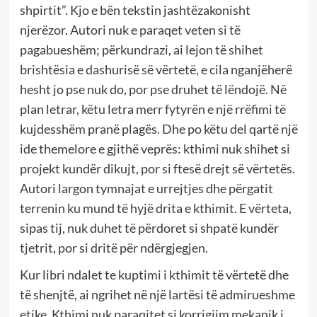
shpirtit”. Kjo e bën tekstin jashtëzakonisht
njerëzor. Autori nuk e paraqet veten si të
pagabueshëm; përkundrazi, ai lejon të shihet
brishtësia e dashurisë së vërtetë, e cila nganjëherë
hesht jo pse nuk do, por pse druhet të lëndojë. Në
plan letrar, këtu letra merr fytyrën e një rrëfimi të
kujdesshëm pranë plagës. Dhe po këtu del qartë një
ide themelore e gjithë veprës: kthimi nuk shihet si
projekt kundër dikujt, por si ftesë drejt së vërtetës.
Autori largon tymnajat e urrejtjes dhe përgatit
terrenin ku mund të hyjë drita e kthimit. E vërteta,
sipas tij, nuk duhet të përdoret si shpatë kundër
tjetrit, por si dritë për ndërgjegjen.
Kur libri ndalet te kuptimi i kthimit të vërtetë dhe
të shenjtë, ai ngrihet në një lartësi të admirueshme
etike. Kthimi nuk paraqitet si korrigjim mekanik i