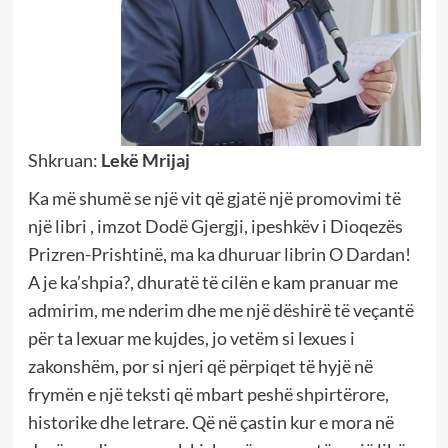
Shkruan:
Lekë Mrijaj
Ka më shumë se një vit që gjatë një promovimi të
një libri , imzot Dodë Gjergji, ipeshkëv i Dioqezës
Prizren-Prishtinë, ma ka dhuruar librin O Dardan!
A je ka’shpia?, dhuratë të cilën e kam pranuar me
admirim, me nderim dhe me një dëshirë të veçantë
për ta lexuar me kujdes, jo vetëm si lexues i
zakonshëm, por si njeri që përpiqet të hyjë në
frymën e një teksti që mbart peshë shpirtërore,
historike dhe letrare. Që në çastin kur e mora në