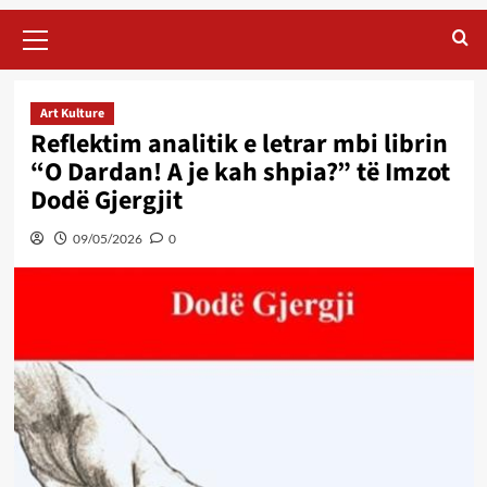
Primary
Menu
Art Kulture
Reflektim analitik e letrar mbi librin
“O Dardan! A je kah shpia?” të Imzot
Dodë Gjergjit
09/05/2026
0