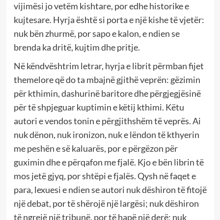
vijimësi jo vetëm kishtare, por edhe historike e
kujtesare. Hyrja është si porta e një kishe të vjetër:
nuk bën zhurmë, por sapo e kalon, e ndien se
brenda ka dritë, kujtim dhe pritje.
Në këndvështrim letrar, hyrja e librit përmban fijet
themelore që do ta mbajnë gjithë veprën: gëzimin
për kthimin, dashurinë baritore dhe përgjegjësinë
për të shpjeguar kuptimin e këtij kthimi. Këtu
autori e vendos tonin e përgjithshëm të veprës. Ai
nuk dënon, nuk ironizon, nuk e lëndon të kthyerin
me peshën e së kaluarës, por e përgëzon për
guximin dhe e përqafon me fjalë. Kjo e bën librin të
mos jetë gjyq, por shtëpi e fjalës. Qysh në faqet e
para, lexuesi e ndien se autori nuk dëshiron të fitojë
një debat, por të shërojë një largësi; nuk dëshiron
të ngrejë një tribunë, por të hapë një derë; nuk