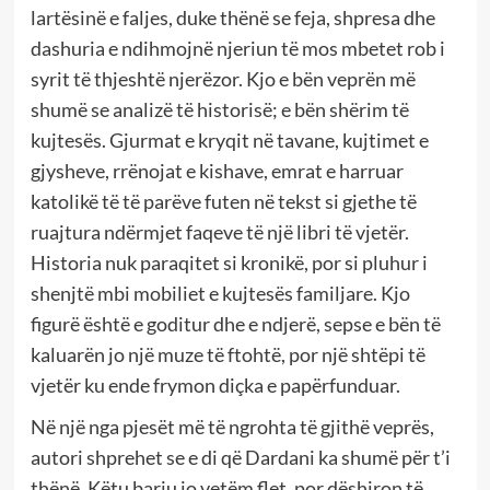
lartësinë e faljes, duke thënë se feja, shpresa dhe
dashuria e ndihmojnë njeriun të mos mbetet rob i
syrit të thjeshtë njerëzor. Kjo e bën veprën më
shumë se analizë të historisë; e bën shërim të
kujtesës. Gjurmat e kryqit në tavane, kujtimet e
gjysheve, rrënojat e kishave, emrat e harruar
katolikë të të parëve futen në tekst si gjethe të
ruajtura ndërmjet faqeve të një libri të vjetër.
Historia nuk paraqitet si kronikë, por si pluhur i
shenjtë mbi mobiliet e kujtesës familjare. Kjo
figurë është e goditur dhe e ndjerë, sepse e bën të
kaluarën jo një muze të ftohtë, por një shtëpi të
vjetër ku ende frymon diçka e papërfunduar.
Në një nga pjesët më të ngrohta të gjithë veprës,
autori shprehet se e di që Dardani ka shumë për t’i
thënë. Këtu bariu jo vetëm flet, por dëshiron të