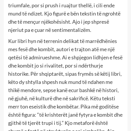
triumfale, por si prush i ruajtur thellë, i cili ende
mund të ndizet. Kjo figurë e bën tekstin të ngrohtë
dhe të mençur njëkohësisht. Ajo i jep shpresë
njeriut pa e çuar në sentimentalizëm.
Kur libri hyn në terrenin delikat të marrëdhënies
mes fesë dhe kombit, autori e trajton atë me një
qetësi të admirueshme. Ai e shpjegon lidhjen e fesë
dhe kombit jo si rivalitet, por si ndërthurje
historike. Për shqiptarët, sipas frymës së këtij libri,
këto dy shtylla shpesh nuk mund të ndahen me
thikë mendore, sepse kanë ecur bashkë në histori,
në gjuhë, në kulturë dhe në sakrificë. Këtu teksti
merr ton eseistik dhe kombëtar. Pika më goditëse
është figura: “të krishterët janë fytyra e kombit dhe
gjithë të tjerët trupi i tij.” Kjo metaforë është
shumë e fortë në strukturën e saj simbolike. Ajo