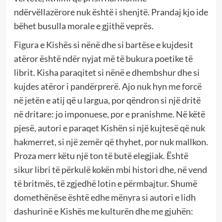
ndërvëllazërore nuk është i shenjtë. Prandaj kjo ide
bëhet busulla morale e gjithë veprës.
Figura e Kishës si nënë dhe si bartëse e kujdesit
atëror është ndër nyjat më të bukura poetike të
librit. Kisha paraqitet si nënë e dhembshur dhe si
kujdes atëror i pandërprerë. Ajo nuk hyn me forcë
në jetën e atij që u largua, por qëndron si një dritë
në dritare: jo imponuese, por e pranishme. Në këtë
pjesë, autori e paraqet Kishën si një kujtesë që nuk
hakmerret, si një zemër që thyhet, por nuk mallkon.
Proza merr këtu një ton të butë elegjiak. Është
sikur libri të përkulë kokën mbi histori dhe, në vend
të britmës, të zgjedhë lotin e përmbajtur. Shumë
domethënëse është edhe mënyra si autori e lidh
dashurinë e Kishës me kulturën dhe me gjuhën: