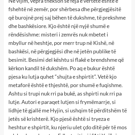
Në vijim, vepra thekson se feja e vërtetë është e
fshehtë në zemër, por shërbesa dhe përgjegjësitë
që burojnë prej saj bëhen të dukshme, të prekshme
dhe bashkësiore. Kjo është një nyjë shumë e
rëndësishme: misteri i zemrës nuk mbetet i
mbyllur në heshtje, por merr trup në Kishë, në
bashkësi, në përgjegjësi dhe në jetën publike të
besimit. Besimi del kështu si flakë e brendshme që
kërkon kandil të dukshëm. Po aq e bukur është
pjesa ku lutja quhet “shujta e shpirtit”. Vetë kjo
metaforë është e thjeshtë, por shumë e fuqishme.
Ashtu si trupi nuk rri pa bukë, as shpirti nuk rri pa
lutje. Autori e paraqet lutjen si frymëmarrje, si
lidhje të gjallë me Hyjin, si ushqim të përditshëm të
jetës së krishterë. Kjo pjesë është si tryeza e
heshtur e shpirtit, ku njeriu ulet çdo ditë për të mos