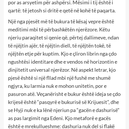
por as arsyetim për ashpërsi. Mësimi i tij është i
qartë: të jetosh si dritë e qetë në kohë të paqarta.
Një nga pjesët më të bukura të kësaj vepre është
meditimi mbi të përbashkëtën njerëzore. Këtu
njeriu paraqitet si qenie që, përtej dallimeve, ndan
të njëjtin ajër, të njëjtin diell, të njëjtën tokë, të
njëjtën etje për kuptim. Kjo e çliron librin nga çdo
ngushtësi identitare dhe e vendos në horizontin e
dinjitetit universal njerëzor. Në aspekt letrar, kjo
pjesë është si një fllad mbi një fushë me shumë
ngjyra, ku larmia nuk e mohon unitetin, por e
pasuron atë. Veçanërisht e bukur është ideja se çdo
krijesë është “pasqyrë e bukurisë së Krijuesit”, dhe
se Hyji nuk e ka lënë njeriun pa “gacën e dashurisë”
as pas largimit nga Edeni. Kjo metaforë e gacës
është e mrekullueshme: dashuria nuk del si flakë