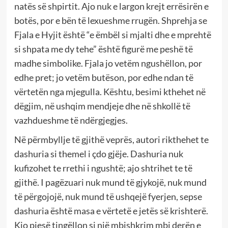
natës së shpirtit. Ajo nuk e largon krejt errësirën e
botës, por e bën të lexueshme rrugën. Shprehja se
Fjala e Hyjit është “e ëmbël si mjalti dhe e mprehtë
si shpata me dy tehe” është figurë me peshë të
madhe simbolike. Fjala jo vetëm ngushëllon, por
edhe pret; jo vetëm butëson, por edhe ndan të
vërtetën nga mjegulla. Kështu, besimi kthehet në
dëgjim, në ushqim mendjeje dhe në shkollë të
vazhdueshme të ndërgjegjes.
Në përmbyllje të gjithë veprës, autori rikthehet te
dashuria si themel i çdo gjëje. Dashuria nuk
kufizohet te rrethi i ngushtë; ajo shtrihet te të
gjithë. I pagëzuari nuk mund të gjykojë, nuk mund
të përgojojë, nuk mund të ushqejë fyerjen, sepse
dashuria është masa e vërtetë e jetës së krishterë.
Kjo pjesë tingëllon si një mbishkrim mbi derën e