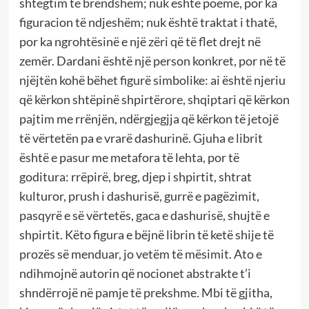
shtegtim të brendshëm; nuk është poemë, por ka
figuracion të ndjeshëm; nuk është traktat i thatë,
por ka ngrohtësinë e një zëri që të flet drejt në
zemër. Dardani është një person konkret, por në të
njëjtën kohë bëhet figurë simbolike: ai është njeriu
që kërkon shtëpinë shpirtërore, shqiptari që kërkon
pajtim me rrënjën, ndërgjegjja që kërkon të jetojë
të vërtetën pa e vrarë dashurinë. Gjuha e librit
është e pasur me metafora të lehta, por të
goditura: rrëpirë, breg, djep i shpirtit, shtrat
kulturor, prush i dashurisë, gurrë e pagëzimit,
pasqyrë e së vërtetës, gaca e dashurisë, shujtë e
shpirtit. Këto figura e bëjnë librin të ketë shije të
prozës së menduar, jo vetëm të mësimit. Ato e
ndihmojnë autorin që nocionet abstrakte t’i
shndërrojë në pamje të prekshme. Mbi të gjitha,