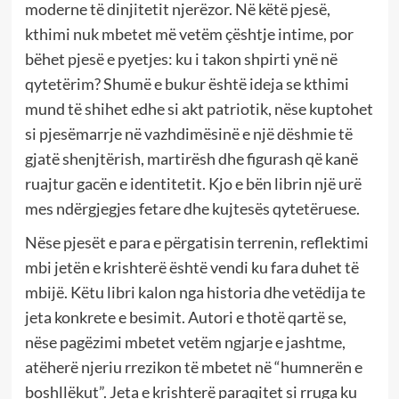
moderne të dinjitetit njerëzor. Në këtë pjesë,
kthimi nuk mbetet më vetëm çështje intime, por
bëhet pjesë e pyetjes: ku i takon shpirti ynë në
qytetërim? Shumë e bukur është ideja se kthimi
mund të shihet edhe si akt patriotik, nëse kuptohet
si pjesëmarrje në vazhdimësinë e një dëshmie të
gjatë shenjtërish, martirësh dhe figurash që kanë
ruajtur gacën e identitetit. Kjo e bën librin një urë
mes ndërgjegjes fetare dhe kujtesës qytetëruese.
Nëse pjesët e para e përgatisin terrenin, reflektimi
mbi jetën e krishterë është vendi ku fara duhet të
mbijë. Këtu libri kalon nga historia dhe vetëdija te
jeta konkrete e besimit. Autori e thotë qartë se,
nëse pagëzimi mbetet vetëm ngjarje e jashtme,
atëherë njeriu rrezikon të mbetet në “humnerën e
boshllëkut”. Jeta e krishterë paraqitet si rruga ku