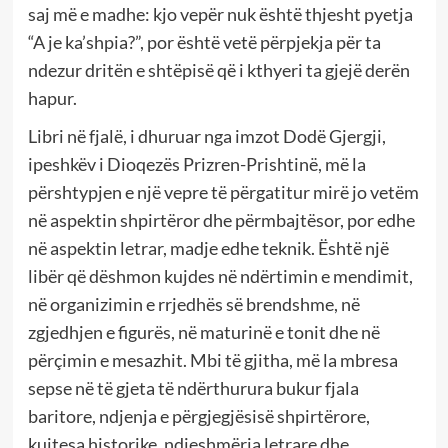
saj më e madhe: kjo vepër nuk është thjesht pyetja
“A je ka’shpia?”, por është vetë përpjekja për ta
ndezur dritën e shtëpisë që i kthyeri ta gjejë derën
hapur.
Libri në fjalë, i dhuruar nga imzot Dodë Gjergji,
ipeshkëv i Dioqezës Prizren-Prishtinë, më la
përshtypjen e një vepre të përgatitur mirë jo vetëm
në aspektin shpirtëror dhe përmbajtësor, por edhe
në aspektin letrar, madje edhe teknik. Është një
libër që dëshmon kujdes në ndërtimin e mendimit,
në organizimin e rrjedhës së brendshme, në
zgjedhjen e figurës, në maturinë e tonit dhe në
përçimin e mesazhit. Mbi të gjitha, më la mbresa
sepse në të gjeta të ndërthurura bukur fjala
baritore, ndjenja e përgjegjësisë shpirtërore,
kujtesa historike, ndjeshmëria letrare dhe