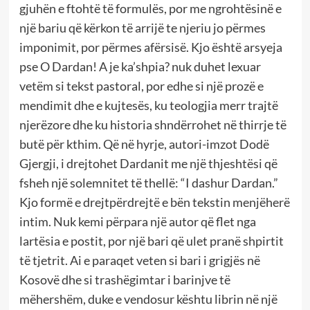
gjuhën e ftohtë të formulës, por me ngrohtësinë e
një bariu që kërkon të arrijë te njeriu jo përmes
imponimit, por përmes afërsisë. Kjo është arsyeja
pse O Dardan! A je ka’shpia? nuk duhet lexuar
vetëm si tekst pastoral, por edhe si një prozë e
mendimit dhe e kujtesës, ku teologjia merr trajtë
njerëzore dhe ku historia shndërrohet në thirrje të
butë për kthim. Që në hyrje, autori-imzot Dodë
Gjergji, i drejtohet Dardanit me një thjeshtësi që
fsheh një solemnitet të thellë: “I dashur Dardan.”
Kjo formë e drejtpërdrejtë e bën tekstin menjëherë
intim. Nuk kemi përpara një autor që flet nga
lartësia e postit, por një bari që ulet pranë shpirtit
të tjetrit. Ai e paraqet veten si bari i grigjës në
Kosovë dhe si trashëgimtar i barinjve të
mëhershëm, duke e vendosur kështu librin në një