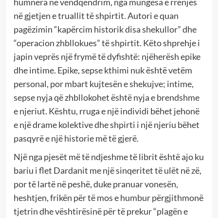
humnera në vendqëndrim, nga mungesa e rrënjës
në gjetjen e truallit të shpirtit. Autori e quan
pagëzimin “kapërcim historik disa shekullor” dhe
“operacion zhbllokues” të shpirtit. Këto shprehje i
japin veprës një frymë të dyfishtë: njëherësh epike
dhe intime. Epike, sepse kthimi nuk është vetëm
personal, por mbart kujtesën e shekujve; intime,
sepse nyja që zhbllokohet është nyja e brendshme
e njeriut. Kështu, rruga e një individi bëhet jehonë
e një drame kolektive dhe shpirti i një njeriu bëhet
pasqyrë e një historie më të gjerë.
Një nga pjesët më të ndjeshme të librit është ajo ku
bariu i flet Dardanit me një sinqeritet të ulët në zë,
por të lartë në peshë, duke pranuar vonesën,
heshtjen, frikën për të mos e humbur përgjithmonë
tjetrin dhe vështirësinë për të prekur “plagën e