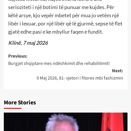
serioziteti i një botimi të punuar me kujdes. Për
këtë arsye, kjo vepër mbetet për mua jo vetëm një
libër i lexuar, por një libër që lë gjurmë, sepse të flet
gjatë edhe pasi e ke mbyllur faqen e fundit.
Klinë, 7 maj 2026
Post
Previous:
Burgjet shqiptare mes ndëshkimit dhe rehabilitimit!
navigation
Next:
9 Maj 2026, 81- vjetori i fitores mbi fashizmin
More Stories