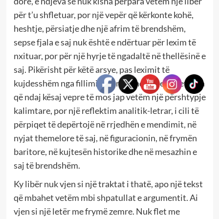
dorë, e ndjeva se nuk kisha përpara vetëm një libër
për t’u shfletuar, por një vepër që kërkonte kohë,
heshtje, përsiatje dhe një afrim të brendshëm,
sepse fjala e saj nuk është e ndërtuar për lexim të
nxituar, por për një hyrje të ngadaltë në thellësinë e
saj. Pikërisht për këtë arsye, pas leximit të
kujdesshëm nga fillimi deri në fund, ndjeva nevojën
që ndaj kësaj vepre të mos jap vetëm një përshtypje
kalimtare, por një reflektim analitik-letrar, i cili të
përpiqet të depërtojë në rrjedhën e mendimit, në
nyjat themelore të saj, në figuracionin, në frymën
baritore, në kujtesën historike dhe në mesazhin e
saj të brendshëm.
Ky libër nuk vjen si një traktat i thatë, apo një tekst
që mbahet vetëm mbi shpatullat e argumentit. Ai
vjen si një letër me frymë zemre. Nuk flet me