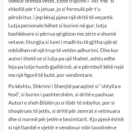
vdekur brenda vetes. Edhe trajtimi i “Ati Ynë” si
shkollë për t’u jetuar, jo si formulë për t’u
përsëritur, i jep kësaj pjese një dritë të veçantë.
Lutja personale bëhet si burimi në gur; lutja
bashkësore si përrua që gëzon me zërin e shumë
vetave; liturgjia si lumi i madh ku të gjitha ujërat
mblidhen në një trup të vetëm adhurimi. Dhe kur
autori thotë se si lulja pa ujë thahet, ashtu edhe
feja pa lutje humb gjallërinë, ai e përmbyll këtë nyjë
me një figurë të butë, por vendimtare.
Po kështu, Shkrimi i Shenjtë paraqitet si “shtylla e
fesë”, si burim i pashtershëm, si dritë e pashuar.
Autori e sheh Biblën jo si libër të mbyllur, por si
shoqërues të jetës, si dritë për zemrat e vetmuara
dhe si normë për jetën e besimtarit. Kjo pjesë është
si një llambë e vjetër e vendosur mbi tavolinën e