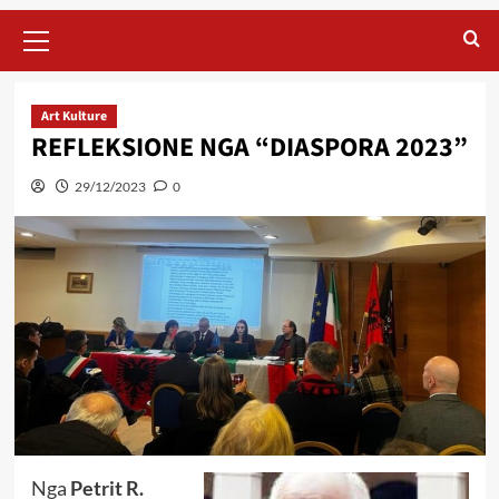
Primary
Menu
Art Kulture
REFLEKSIONE NGA “DIASPORA 2023”
29/12/2023
0
Nga
Petrit R.