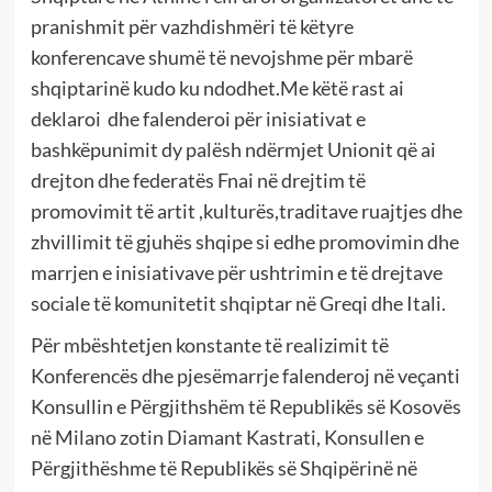
pranishmit për vazhdishmëri të këtyre
konferencave shumë të nevojshme për mbarë
shqiptarinë kudo ku ndodhet.Me këtë rast ai
deklaroi dhe falenderoi për inisiativat e
bashkëpunimit dy palësh ndërmjet Unionit që ai
drejton dhe federatës Fnai në drejtim të
promovimit të artit ,kulturës,traditave ruajtjes dhe
zhvillimit të gjuhës shqipe si edhe promovimin dhe
marrjen e inisiativave për ushtrimin e të drejtave
sociale të komunitetit shqiptar në Greqi dhe Itali.
Për mbështetjen konstante të realizimit të
Konferencës dhe pjesëmarrje falenderoj në veçanti
Konsullin e Përgjithshëm të Republikës së Kosovës
në Milano zotin Diamant Kastrati, Konsullen e
Përgjithëshme të Republikës së Shqipërinë në