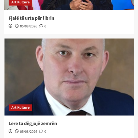
Art Kulture
Fjalë të urta për librin
05/08/2026
0
Art Kulture
Lëre ta dëgjojë zemrën
05/08/2026
0