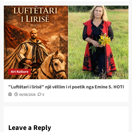
Art Kulture
”Luftëtari i lirisë” një vëllim i ri poetik nga Emine S. HOTI
04/08/2026
0
Leave a Reply