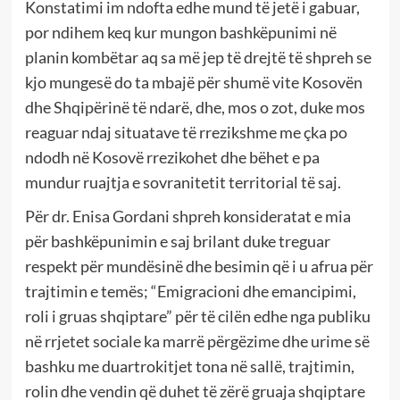
Konstatimi im ndofta edhe mund të jetë i gabuar,
por ndihem keq kur mungon bashkëpunimi në
planin kombëtar aq sa më jep të drejtë të shpreh se
kjo mungesë do ta mbajë për shumë vite Kosovën
dhe Shqipërinë të ndarë, dhe, mos o zot, duke mos
reaguar ndaj situatave të rrezikshme me çka po
ndodh në Kosovë rrezikohet dhe bëhet e pa
mundur ruajtja e sovranitetit territorial të saj.
Për dr. Enisa Gordani shpreh konsideratat e mia
për bashkëpunimin e saj brilant duke treguar
respekt për mundësinë dhe besimin që i u afrua për
trajtimin e temës; “Emigracioni dhe emancipimi,
roli i gruas shqiptare” për të cilën edhe nga publiku
në rrjetet sociale ka marrë përgëzime dhe urime së
bashku me duartrokitjet tona në sallë, trajtimin,
rolin dhe vendin që duhet të zërë gruaja shqiptare