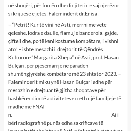
në shoqëri, për forcën dhe dinjitetin e saj njerëzor
si krijuese e jetës. Faleminderit dr.Enisa!
– “Petrit! Kur të vini në Asti, merrni me vete
qeleshe, lodra e daulle, flamuj e banderola, gajde,
çifteli dhe, po të keni kostume kombëtare, i vishni
ato” – ishte mesazhi i drejtorit të Qëndrës
Kulturore “Margarita Xhepa” në Asti, prof. Hasan
Bulçari, për pjesëmarrje në paradën
shumëngjyrëshe kombëtare më 23 shtator 2023. –
Faleminderit miku ynë Hasan Bulçari edhe për
mesazhin e drejtuar të gjitha shoqatave për
bashkërendim të aktiviteteve rreth një familjeje të
madhe me FNAI-
n. Ai i
bëri radiografinë punës edhe sakrificave të