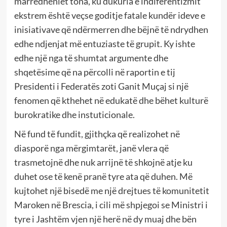
marrëdhëniet tona, ku dukuria e indiferentizmit
ekstrem është veçse goditje fatale kundër ideve e
inisiativave që ndërmerren dhe bëjnë të ndrydhen
edhe ndjenjat më entuziaste të grupit. Ky ishte
edhe një nga të shumtat argumente dhe
shqetësime që na përcolli në raportin e tij
Presidenti i Federatës zoti Ganit Muçaj si një
fenomen që kthehet në edukatë dhe bëhet kulturë
burokratike dhe instuticionale.
Në fund të fundit, gjithçka që realizohet në
diasporë nga mërgimtarët, janë vlera që
trasmetojnë dhe nuk arrijnë të shkojnë atje ku
duhet ose të kenë pranë tyre ata që duhen. Më
kujtohet një bisedë me një drejtues të komunitetit
Maroken në Brescia, i cili më shpjegoi se Ministri i
tyre i Jashtëm vjen një herë në dy muaj dhe bën