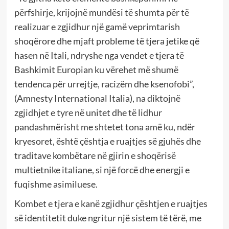
përfshirje, krijojnë mundësi të shumta për të
realizuar e zgjidhur një gamë veprimtarish
shoqërore dhe mjaft probleme të tjera jetike që
hasen në Itali, ndryshe nga vendet e tjera të
Bashkimit Europian ku vërehet më shumë
tendenca për urrejtje, racizëm dhe ksenofobi”,
(Amnesty International Italia), na diktojnë
zgjidhjet e tyre në unitet dhe të lidhur
pandashmërisht me shtetet tona amë ku, ndër
kryesoret, është çështja e ruajtjes së gjuhës dhe
traditave kombëtare në gjirin e shoqërisë
multietnike italiane, si një forcë dhe energji e
fuqishme asimiluese.
Kombet e tjera e kanë zgjidhur çështjen e ruajtjes
së identitetit duke ngritur një sistem të tërë, me