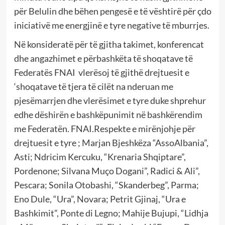
për Belulin dhe bëhen pengesë e të vështirë për çdo
iniciativë me energjinë e tyre negative të mburrjes.
Në konsideratë për të gjitha takimet, konferencat
dhe angazhimet e përbashkëta të shoqatave të
Federatës FNAI vlerësoj të gjithë drejtuesit e
‘shoqatave të tjera të cilët na nderuan me
pjesëmarrjen dhe vlerësimet e tyre duke shprehur
edhe dëshirën e bashkëpunimit në bashkërendim
me Federatën. FNAI.Respekte e mirënjohje për
drejtuesit e tyre ; Marjan Bjeshkëza “AssoAlbania”,
Asti; Ndricim Kercuku, “Krenaria Shqiptare”,
Pordenone; Silvana Muço Dogani”, Radici & Ali”,
Pescara; Sonila Otobashi, “Skanderbeg”, Parma;
Eno Dule, “Ura”, Novara; Petrit Gjinaj, “Ura e
Bashkimit”, Ponte di Legno; Mahije Bujupi, “Lidhja