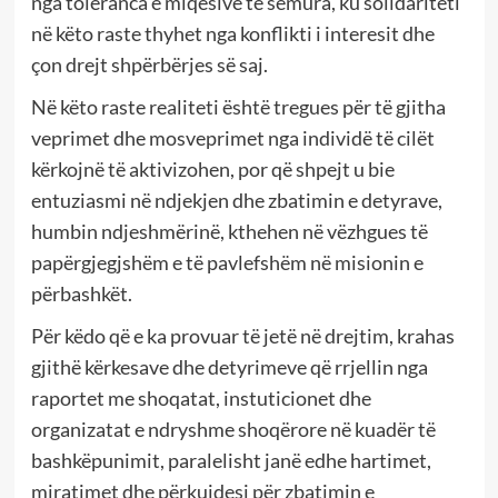
nga toleranca e miqësive të sëmura, ku solidariteti
në këto raste thyhet nga konflikti i interesit dhe
çon drejt shpërbërjes së saj.
Në këto raste realiteti është tregues për të gjitha
veprimet dhe mosveprimet nga individë të cilët
kërkojnë të aktivizohen, por që shpejt u bie
entuziasmi në ndjekjen dhe zbatimin e detyrave,
humbin ndjeshmërinë, kthehen në vëzhgues të
papërgjegjshëm e të pavlefshëm në misionin e
përbashkët.
Për këdo që e ka provuar të jetë në drejtim, krahas
gjithë kërkesave dhe detyrimeve që rrjellin nga
raportet me shoqatat, instuticionet dhe
organizatat e ndryshme shoqërore në kuadër të
bashkëpunimit, paralelisht janë edhe hartimet,
miratimet dhe përkujdesi për zbatimin e