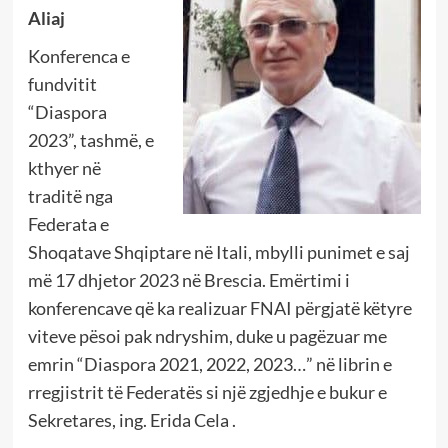
Aliaj
Konferenca e
fundvitit
“Diaspora
2023”, tashmë, e
kthyer në
traditë nga
Federata e
Shoqatave Shqiptare në Itali, mbylli punimet e saj
më 17 dhjetor 2023 në Brescia. Emërtimi i
konferencave që ka realizuar FNAI përgjatë këtyre
viteve pësoi pak ndryshim, duke u pagëzuar me
emrin “Diaspora 2021, 2022, 2023…” në librin e
rregjistrit të Federatës si një zgjedhje e bukur e
Sekretares, ing. Erida Cela .