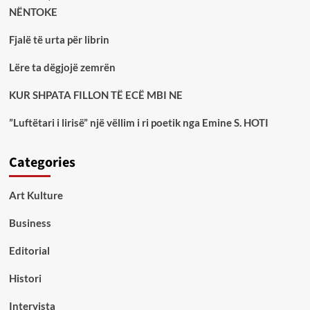
NËNTOKE
Fjalë të urta për librin
Lëre ta dëgjojë zemrën
KUR SHPATA FILLON TË ECË MBI NE
”Luftëtari i lirisë” një vëllim i ri poetik nga Emine S. HOTI
Categories
Art Kulture
Business
Editorial
Histori
Intervista