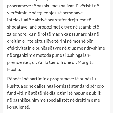
programeve së bashku me analizat. Pikërisht në
vlerësimin e përzgjedhjes së personave
intelektualë e aktivë nga stafet drejtuese të
shoqatave janë propozimet e tyre në asambletë
zgjedhore, ku një rol të madh ka pasur ardhja në
drejtim e intelektualëve të rinj në moshë për
efektivitetin e punës së tyre në grup me ndryshime
në organizim e metoda pune si p.sh nga ish-
presidentet; dr. Anila Cenolli dhe dr. Margita
Hoxha.
Rëndësi në hartimin e programeve të punës iu
kushtua edhe daljes nga kornizat standard për çdo
fund viti, në atë të një dialogimi të hapur e publik
në bashkëpunim me specialistët në drejtim e me
konsulentë.