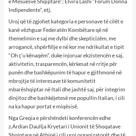
e Mësuesve Shqiptarë”; Elvira Lashi “Forum Donna
Indipendente”, etj.
Uroj që të zgjohet kategoria e personave të cilët e
kanë vëzhguar Federatën Kombëtare që në
themelimin e saj me dylbi dhe skepticizëm, me
arrogancë, shpërfillje e në kor me ndrikullat e tipit
“Oh ç’u kënaqëm”, duke injoruar ekzistencën e saj,
aktivitetin, trasparencën, kërkesat në rritje për
punën dhe bashkëpunim të hapur e gjithmonë në
mbrojtje të interesave të komunitetit
mbarëshqiptar në Itali dhe jashtë saj, për integrim
dinjitoz dhe bashkëjetesë me popullin Italian, i cili
na ka hapur portat e miqësisë.
Nga Greqia e përshëndeti konferencën edhe
z.Ardian Daullja Kryetari i Unionit të Shoqatave
Shqiptare në Athinë i cili uroi organizatorët dhe të