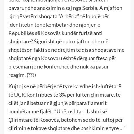
pavarur dhe aneksimin e saj nga Serbia. A mjafton
kjo që vetëm shoqata “Arbëria” të lobojë për
identitetin tonë kombëtar dhe njohjen e
Republikës së Kosovës kundër furisë anti
shqiptare? Sigurisht që nuk mjafton dhe më
shqetëson fakti se në drejtim të disa shoqatave me
shqiptarë nga Kosova u është dërguar ftesa për
pjesëmarrje në konferencë dhe nuk ka pasur
reagim. (???)
Kujtoj se në përbërje të tyre ka edhe ish-luftëtarë
të UÇK, kontribues të 3% për luftën çlirimtare, të
cilët janë betuar në gjunjë përpara flamurit
kombëtar me fjalët: “Unë, ushtar i Ushtrisë
Çlirimtare të Kosovës, betohem se do të luftoj për
çlirimin e tokave shqiptare dhe bashkimin e tyre …”