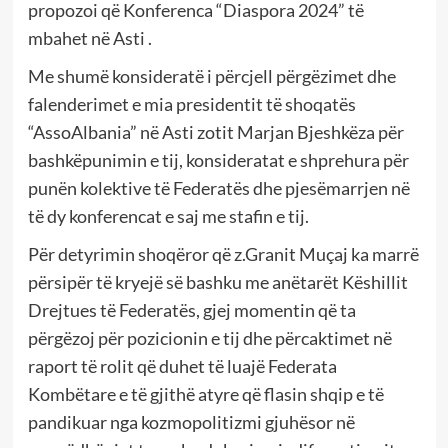
propozoi që Konferenca “Diaspora 2024” të
mbahet në Asti .
Me shumë konsideratë i përcjell përgëzimet dhe
falenderimet e mia presidentit të shoqatës
“AssoAlbania” në Asti zotit Marjan Bjeshkëza për
bashkëpunimin e tij, konsideratat e shprehura për
punën kolektive të Federatës dhe pjesëmarrjen në
të dy konferencat e saj me stafin e tij.
Për detyrimin shoqëror që z.Granit Muçaj ka marrë
përsipër të kryejë së bashku me anëtarët Këshillit
Drejtues të Federatës, gjej momentin që ta
përgëzoj për pozicionin e tij dhe përcaktimet në
raport të rolit që duhet të luajë Federata
Kombëtare e të gjithë atyre që flasin shqip e të
pandikuar nga kozmopolitizmi gjuhësor në