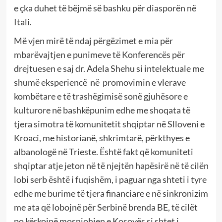
e çka duhet të bëjmë së bashku për diasporën në
Itali.
Më vjen mirë të ndaj përgëzimet e mia për
mbarëvajtjen e punimeve të Konferencës për
drejtuesen e saj dr. Adela Shehu si intelektuale me
shumë eksperiencë në promovimin e vlerave
kombëtare e të trashëgimisë sonë gjuhësore e
kulturore në bashkëpunim edhe me shoqata të
tjera simotra të komunitetit shqiptar në Slloveni e
Kroaci, me historianë, shkrimtarë, përkthyes e
albanologë në Trieste. Është fakt që komuniteti
shqiptar atje jeton në të njejtën hapësirë në të cilën
lobi serb është i fuqishëm, i paguar nga shteti i tyre
edhe me burime të tjera financiare e në sinkronizim
me ata që lobojnë për Serbinë brenda BE, të cilët
po kërkojnë mosnjohjen e Kosovës si shtet i