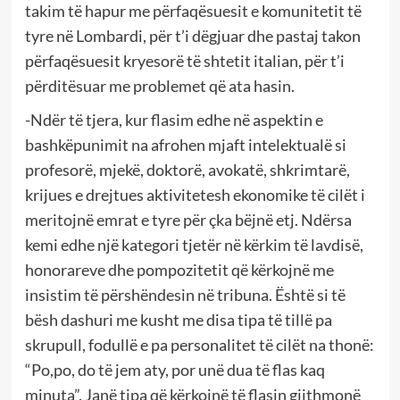
takim të hapur me përfaqësuesit e komunitetit të
tyre në Lombardi, për t’i dëgjuar dhe pastaj takon
përfaqësuesit kryesorë të shtetit italian, për t’i
përditësuar me problemet që ata hasin.
-Ndër të tjera, kur flasim edhe në aspektin e
bashkëpunimit na afrohen mjaft intelektualë si
profesorë, mjekë, doktorë, avokatë, shkrimtarë,
krijues e drejtues aktivitetesh ekonomike të cilët i
meritojnë emrat e tyre për çka bëjnë etj. Ndërsa
kemi edhe një kategori tjetër në kërkim të lavdisë,
honorareve dhe pompozitetit që kërkojnë me
insistim të përshëndesin në tribuna. Është si të
bësh dashuri me kusht me disa tipa të tillë pa
skrupull, fodullë e pa personalitet të cilët na thonë:
“Po,po, do të jem aty, por unë dua të flas kaq
minuta”. Janë tipa që kërkojnë të flasin gjithmonë