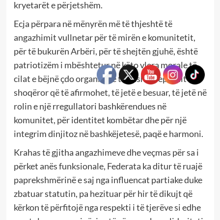
kryetarët e përjetshëm.
Ecja përpara në mënyrën më të thjeshtë të
angazhimit vullnetar për të mirën e komunitetit,
për të bukurën Arbëri, për të shejtën gjuhë, është
patriotizëm i mbështetur në këto vlera morale të
cilat e bëjnë çdo organizatë të bashkëveprimit
shoqëror që të afirmohet, të jetë e besuar, të jetë në
rolin e një rregullatori bashkërendues në
komunitet, për identitet kombëtar dhe për një
integrim dinjitoz në bashkëjetesë, paqë e harmoni.
Krahas të gjitha angazhimeve dhe veçmas për sa i
përket anës funksionale, Federata ka ditur të ruajë
paprekshmërinë e saj nga influencat partiake duke
zbatuar statutin, pa hezituar për hir të dikujt që
kërkon të përfitojë nga respekti i të tjerëve si edhe