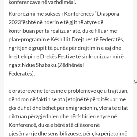
konferencave në vazhdimësi.
Kurorëzimi me sukses i Konferencës “Diaspora
2023″është në nderin e të gjithë atyre që
kontribuan për ta realizuar atë, duke filluar me
plan-programin e Këshillit Drejtues të Federatës,
ngritjen e grupit të punës për drejtimin e saj dhe
krejt ekipin e Drekës Festive të sinkronizuar mirë
nga z.Ndue Shabaku.(Zëdhënës i
Federatës).
Merit
e oratorëve në tërësinë e problemeve që u trajtuan,
qëndron në faktin se ata jetojnë të përditësuar me
çka duhet dhe bëhet për emigracionin, vlera të cilat
diktuan përzgjedhjen dhe përfshirjen e tyre në
Konferencë, duke e bërë atë cilësore në
pjesëmarrje dhe sensibilizuese, për çka përjetojmë