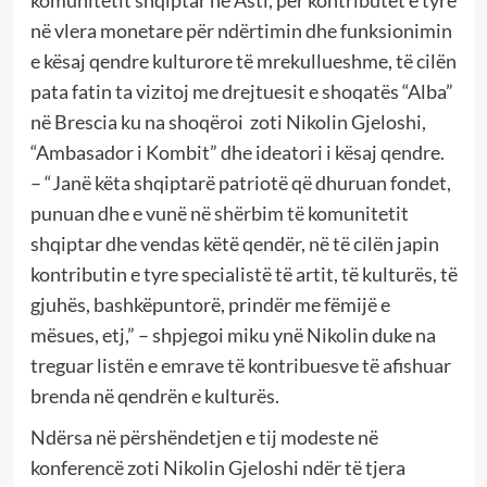
komunitetit shqiptar në Asti, për kontributet e tyre
në vlera monetare për ndërtimin dhe funksionimin
e kësaj qendre kulturore të mrekullueshme, të cilën
pata fatin ta vizitoj me drejtuesit e shoqatës “Alba”
në Brescia ku na shoqëroi zoti Nikolin Gjeloshi,
“Ambasador i Kombit” dhe ideatori i kësaj qendre.
– “Janë këta shqiptarë patriotë që dhuruan fondet,
punuan dhe e vunë në shërbim të komunitetit
shqiptar dhe vendas këtë qendër, në të cilën japin
kontributin e tyre specialistë të artit, të kulturës, të
gjuhës, bashkëpuntorë, prindër me fëmijë e
mësues, etj,” – shpjegoi miku ynë Nikolin duke na
treguar listën e emrave të kontribuesve të afishuar
brenda në qendrën e kulturës.
Ndërsa në përshëndetjen e tij modeste në
konferencë zoti Nikolin Gjeloshi ndër të tjera