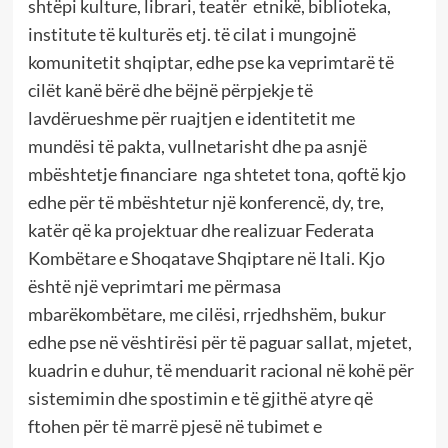
shtëpi kulture, librari, teatër etnikë, biblioteka,
institute të kulturës etj. të cilat i mungojnë
komunitetit shqiptar, edhe pse ka veprimtarë të
cilët kanë bërë dhe bëjnë përpjekje të
lavdërueshme për ruajtjen e identitetit me
mundësi të pakta, vullnetarisht dhe pa asnjë
mbështetje financiare nga shtetet tona, qoftë kjo
edhe për të mbështetur një konferencë, dy, tre,
katër që ka projektuar dhe realizuar Federata
Kombëtare e Shoqatave Shqiptare në Itali. Kjo
është një veprimtari me përmasa
mbarëkombëtare, me cilësi, rrjedhshëm, bukur
edhe pse në vështirësi për të paguar sallat, mjetet,
kuadrin e duhur, të menduarit racional në kohë për
sistemimin dhe spostimin e të gjithë atyre që
ftohen për të marrë pjesë në tubimet e