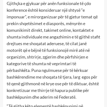
Gjithçka e gjykuar për anën funksionale të çdo
konference është konsideruar një shtysë “e
imponuar”, e mirorganizuar për të gjetur temat që
prekin shqetësimet e diasporës, mënyrën e
komunikimit direkt, takimet online, kontaktet e
shumta individuale me angazhimin e të gjithë stafit
drejtues me shoqatat aderuese, të cilat janë
motorët që e bëjnë të funksionojë mirë atë në
organizim, shtrirje, zgjerim dhe përfshirjen e
kategorive të shumta në veprimtari të
përbashkëta. Puna ngulmuese për të kërkuar
bashkërendime me shoqata të tjera, larg egos për
të qenë gjithmonë në krye ose për të diktuar, është
konkretizuar me thirrje të hapura publike për
bashkëpunim dhe aderim në Federatë.
“Të gjitha këto elementë bashkëpunimi në