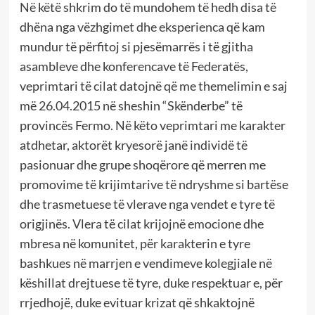
Në këtë shkrim do të mundohem të hedh disa të
dhëna nga vëzhgimet dhe eksperienca që kam
mundur të përfitoj si pjesëmarrës i të gjitha
asambleve dhe konferencave të Federatës,
veprimtari të cilat datojnë që me themelimin e saj
më 26.04.2015 në sheshin “Skënderbe” të
provincës Fermo. Në këto veprimtari me karakter
atdhetar, aktorët kryesorë janë individë të
pasionuar dhe grupe shoqërore që merren me
promovime të krijimtarive të ndryshme si bartëse
dhe trasmetuese të vlerave nga vendet e tyre të
origjinës. Vlera të cilat krijojnë emocione dhe
mbresa në komunitet, për karakterin e tyre
bashkues në marrjen e vendimeve kolegjiale në
këshillat drejtuese të tyre, duke respektuar e, për
rrjedhojë, duke evituar krizat që shkaktojnë