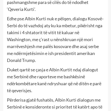
pashmangshme para së cilës do të ndodhet
‘Qeveria Kurti’.
Edhe pse Albin Kurti nuk e pëlqen, dialogu Kosovë-
Serbi do të vazhdoj aty ku ka mbetur, pikërisht nga
takimi i 4 shtatorit të vitit të kaluar në
Washington, me ç’rast u nënshkruan një mori
marrëveshjesh me palës kosovare dhe asaj serbe
me ndërmjetësimin e ish presidentit amerikan
Donald Trump.
Duket qartë se çasja e Albin Kurtit ndaj dialogut
me Serbinë dhe raporteve me bashkësinë
ndërkombëtare kanë ndryshuar që në ditën e parë
të qeverisjes.
Përderisa gjatë fushatës, Albin Kurti dialogun me
Serbinë e konsideronte si prioritet të katërt apo të