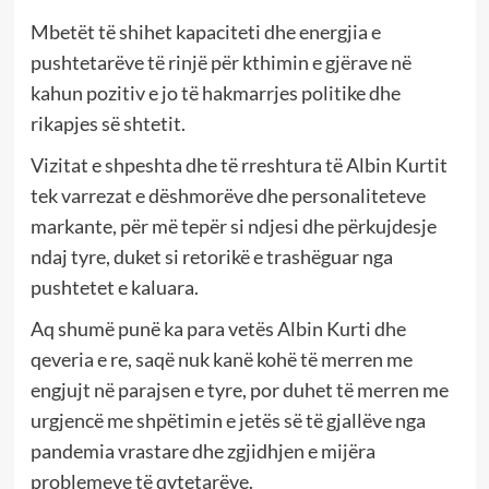
Mbetët të shihet kapaciteti dhe energjia e
pushtetarëve të rinjë për kthimin e gjërave në
kahun pozitiv e jo të hakmarrjes politike dhe
rikapjes së shtetit.
Vizitat e shpeshta dhe të rreshtura të Albin Kurtit
tek varrezat e dëshmorëve dhe personaliteteve
markante, për më tepër si ndjesi dhe përkujdesje
ndaj tyre, duket si retorikë e trashëguar nga
pushtetet e kaluara.
Aq shumë punë ka para vetës Albin Kurti dhe
qeveria e re, saqë nuk kanë kohë të merren me
engjujt në parajsen e tyre, por duhet të merren me
urgjencë me shpëtimin e jetës së të gjallëve nga
pandemia vrastare dhe zgjidhjen e mijëra
problemeve të qytetarëve.