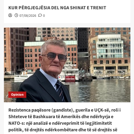
KUR PËRGJEGJËSIA DEL NGA SHINAT E TRENIT
07/08/2026
0
Opinion
Rezistenca paqësore (gandiste), guerila e UÇK-së, roli i
Shteteve të Bashkuara të Amerikës dhe ndërhyrja e
NATO-s: një analizë e ndërveprimit të legjitimitetit
politik, të drejtës ndërkombëtare dhe të së drejtës së