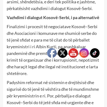
arsimi, shëndetësia, e deri tek politika e jashtme,
përkatësisht vazhdimi i dialogut Kosovë-Serbi.
Vazhdimi i dialogut Kosovë-Serbi, i pa alternativë
Finalizimi i procesit të negociatave Kosovë–Serbi
dhe Asociacioni i komunave me shumicë serbe do
të jenë sfidat e para me të cilat do të përballet
kryeministri i ri Albin Kurti, pa anashkaluar
pandeminë dhe premtimin elektoral për luftimin e
krimit të organizuar dhe i korrupsionit, nepotizmit
dhe haraçit legal dhe ilegal në institucionet e larta
shtetërore.
Padyshim reformat në sistemin e drejtësisë dhe
sigurisë do të jenë të vështira dhe të mundimshme
për kryeministrin e ri. Por, përballja e dialogut
Kosovë–Serbi do të jetë sfida më urgjente dhe e