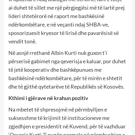
ai duhet të sillet me një përgjegjësi më të lartë prej
lideri shtetërorë në raport me bashkësinë
ndërkombëtare, e në veçanti ndaj SHBA-ve,
sposorizuesit kryesor të lirisë dhe pavarësisë së
vendit tonë.
Në asnjë rrethanë Albin Kurti nuk guxon t’i
përserisë gabimet nga qeverisja e kaluar, por duhet
të jetë kooperativ dhe bashkëpunues me
bashkësinë ndërkombëtare, për të mirën e shtetit
dhe të gjithë qytetarëve të Republikës së Kosovës.
Kthimi i gjërave në krahun pozitiv
Na mbetet të shpresojmë në përmbylljen e
suksesshme të krijimit të institucioneve me
zgjedhjen e presidentit në Kuvend, për të vazhduar
‘Qeveria Kurti 2’ punën normale në përmbushjen e