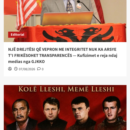
Editorial
NJË DREJTËSI QË VEPRON ME INTEGRITET NUK KA ARSYE
T’I FRIKËSOHET TRANSPARENCËS — Kufizimet e reja ndaj
medias nga GJKKO
07/08/2026
0