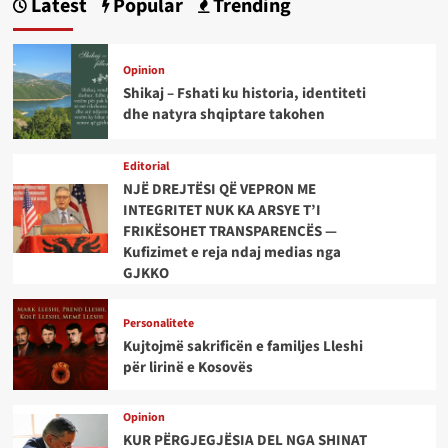
Latest
Popular
Trending
Opinion
Shikaj – Fshati ku historia, identiteti
dhe natyra shqiptare takohen
Editorial
NJË DREJTËSI QË VEPRON ME
INTEGRITET NUK KA ARSYE T’I
FRIKËSOHET TRANSPARENCËS —
Kufizimet e reja ndaj medias nga
GJKKO
Personalitete
Kujtojmë sakrificën e familjes Lleshi
për lirinë e Kosovës
Opinion
KUR PËRGJEGJËSIA DEL NGA SHINAT