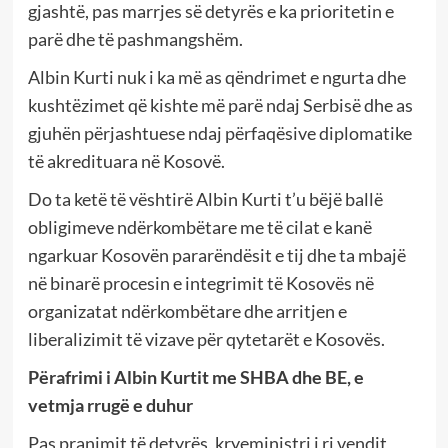
gjashtë, pas marrjes së detyrës e ka prioritetin e
parë dhe të pashmangshëm.
Albin Kurti nuk i ka më as qëndrimet e ngurta dhe
kushtëzimet që kishte më parë ndaj Serbisë dhe as
gjuhën përjashtuese ndaj përfaqësive diplomatike
të akredituara në Kosovë.
Do ta ketë të vështirë Albin Kurti t’u bëjë ballë
obligimeve ndërkombëtare me të cilat e kanë
ngarkuar Kosovën pararëndësit e tij dhe ta mbajë
në binarë procesin e integrimit të Kosovës në
organizatat ndërkombëtare dhe arritjen e
liberalizimit të vizave për qytetarët e Kosovës.
Përafrimi i Albin Kurtit me SHBA dhe BE, e
vetmja rrugë e duhur
Pas pranimit të detyrës, kryeministri i ri vendit