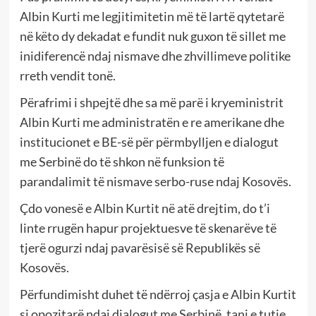
Albin Kurti me legjitimitetin më të lartë qytetarë
në këto dy dekadat e fundit nuk guxon të sillet me
inidiferencë ndaj nismave dhe zhvillimeve politike
rreth vendit tonë.
Përafrimi i shpejtë dhe sa më parë i kryeministrit
Albin Kurti me administratën e re amerikane dhe
institucionet e BE-së për përmbylljen e dialogut
me Serbinë do të shkon në funksion të
parandalimit të nismave serbo-ruse ndaj Kosovës.
Çdo vonesë e Albin Kurtit në atë drejtim, do t’i
linte rrugën hapur projektuesve të skenarëve të
tjerë ogurzi ndaj pavarësisë së Republikës së
Kosovës.
Përfundimisht duhet të ndërroj çasja e Albin Kurtit
si opozitarë ndaj dialogut me Serbinë, tani e tutje