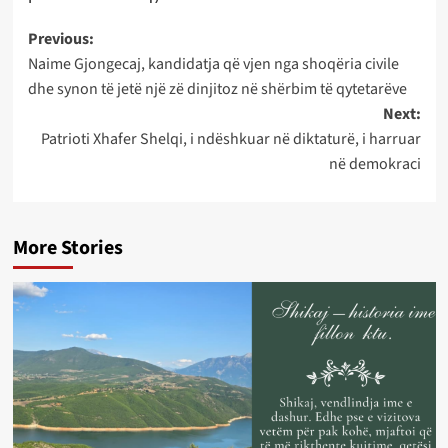
Post
Previous:
Naime Gjongecaj, kandidatja që vjen nga shoqëria civile
navigation
dhe synon të jetë një zë dinjitoz në shërbim të qytetarëve
Next:
Patrioti Xhafer Shelqi, i ndëshkuar në diktaturë, i harruar
në demokraci
More Stories