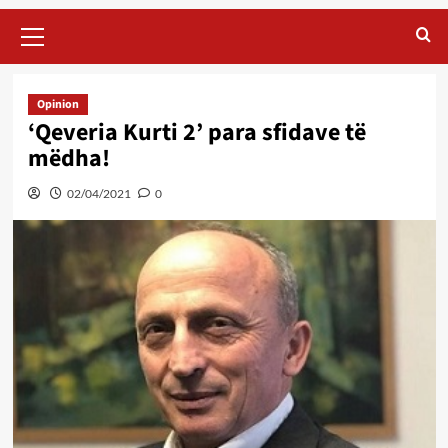
Primary
Menu
Opinion
‘Qeveria Kurti 2’ para sfidave të
mëdha!
02/04/2021
0