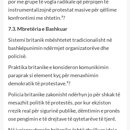
por me grupe të vogla radikale që përpiqen të
instrumentalizojnë protestat masive për qëllime
konfrontimi me shtetin.³?
7.3. Mbretëria e Bashkuar
Sistemi britanik mbështetet tradicionalisht në
bashkëpunimin ndërmjet organizatorëve dhe
policisë.
Praktika britanike e konsideron komunikimin
paraprak si element kyç për menaxhimin
demokratik të protestave.³?
Policia britanike zakonisht ndërhyn jo për shkak të
mesazhit politik të protestës, por kur ekziston
rrezik real për sigurinë publike, dëmtimin e pronës
ose pengimin e të drejtave të qytetarëve të tjerë.
Në jurisprudencën britanike është zhvilluar ideja