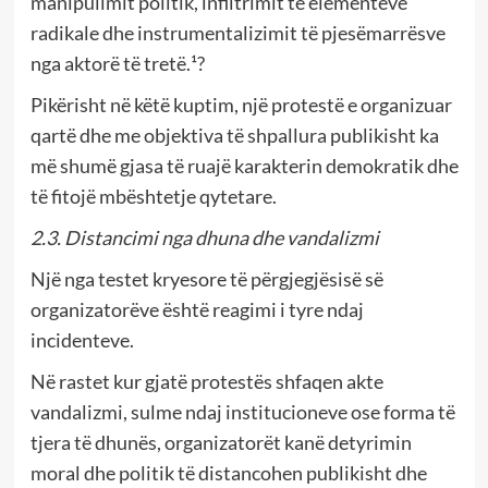
manipulimit politik, infiltrimit të elementeve
radikale dhe instrumentalizimit të pjesëmarrësve
nga aktorë të tretë.¹?
Pikërisht në këtë kuptim, një protestë e organizuar
qartë dhe me objektiva të shpallura publikisht ka
më shumë gjasa të ruajë karakterin demokratik dhe
të fitojë mbështetje qytetare.
2.3. Distancimi nga dhuna dhe vandalizmi
Një nga testet kryesore të përgjegjësisë së
organizatorëve është reagimi i tyre ndaj
incidenteve.
Në rastet kur gjatë protestës shfaqen akte
vandalizmi, sulme ndaj institucioneve ose forma të
tjera të dhunës, organizatorët kanë detyrimin
moral dhe politik të distancohen publikisht dhe