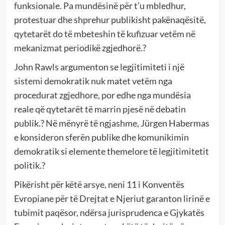
funksionale. Pa mundësinë për t’u mbledhur,
protestuar dhe shprehur publikisht pakënaqësitë,
qytetarët do të mbeteshin të kufizuar vetëm në
mekanizmat periodikë zgjedhorë.?
John Rawls argumenton se legjitimiteti i një
sistemi demokratik nuk matet vetëm nga
procedurat zgjedhore, por edhe nga mundësia
reale që qytetarët të marrin pjesë në debatin
publik.? Në mënyrë të ngjashme, Jürgen Habermas
e konsideron sferën publike dhe komunikimin
demokratik si elemente themelore të legjitimitetit
politik.?
Pikërisht për këtë arsye, neni 11 i Konventës
Evropiane për të Drejtat e Njeriut garanton lirinë e
tubimit paqësor, ndërsa jurisprudenca e Gjykatës