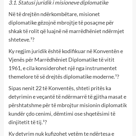
3.1. Statusi juridik i misioneve diplomatike
Në të drejtën ndërkombëtare, misionet
diplomatike gëzojnë mbrojtje të posaçme për
shkak të rolit që luajnë në marrëdhëniet ndërmjet
shteteve.¹?
Ky regjim juridik është kodifikuar në Konventën e
Vjenës për Marrëdhëniet Diplomatike të vitit
1961, e cila konsiderohet një nga instrumentet
themelore të së drejtës diplomatike moderne.¹?
Sipas nenit 22 të Konventës, shteti pritës ka
detyrimin e veçantë të ndërmarrë të gjitha masat e
përshtatshme për të mbrojtur misionin diplomatik
kundër çdo cenimi, dëmtimi ose shqetësimi të
dinjitetit të tij.¹?
Ky detyrim nuk kufizohet vetëm te ndërtesa e