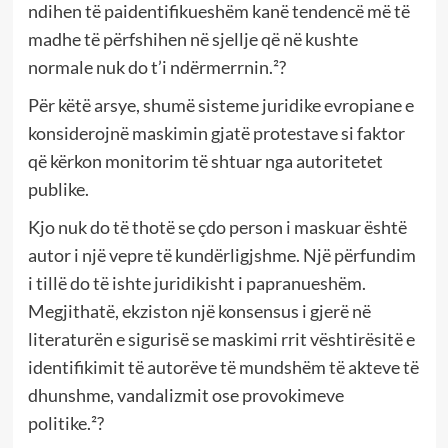
ndihen të paidentifikueshëm kanë tendencë më të
madhe të përfshihen në sjellje që në kushte
normale nuk do t’i ndërmerrnin.²?
Për këtë arsye, shumë sisteme juridike evropiane e
konsiderojnë maskimin gjatë protestave si faktor
që kërkon monitorim të shtuar nga autoritetet
publike.
Kjo nuk do të thotë se çdo person i maskuar është
autor i një vepre të kundërligjshme. Një përfundim
i tillë do të ishte juridikisht i papranueshëm.
Megjithatë, ekziston një konsensus i gjerë në
literaturën e sigurisë se maskimi rrit vështirësitë e
identifikimit të autorëve të mundshëm të akteve të
dhunshme, vandalizmit ose provokimeve
politike.²?