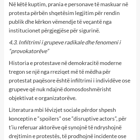
Në këtë kuptim, prania e personave të maskuar në
protesta përbën shqetësim legjitim për rendin
publik dhe kërkon vëmendje të veçantë nga
institucionet përgjegjëse për sigurinë.
4.3. Infiltrimi i grupeve radikale dhe fenomeni i
“provokatorëve”
Historia e protestave në demokracitë moderne
tregon se një nga rreziqet më të mëdha për
protestat paqësore është infiltrimi i individëve ose
grupeve që nuk ndajnë domosdoshmërisht
objektivat e organizatorëve.
Literatura mbi lëvizjet sociale përdor shpesh
konceptin e “spoilers” ose “disruptive actors”, për
t’iu referuar aktorëve që synojnë të ndryshojnë
drejtimin e protestës, të prodhojnë incidente ose