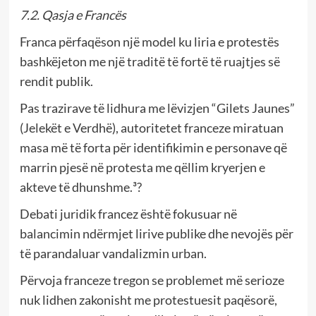
7.2. Qasja e Francës
Franca përfaqëson një model ku liria e protestës
bashkëjeton me një traditë të fortë të ruajtjes së
rendit publik.
Pas trazirave të lidhura me lëvizjen “Gilets Jaunes”
(Jelekët e Verdhë), autoritetet franceze miratuan
masa më të forta për identifikimin e personave që
marrin pjesë në protesta me qëllim kryerjen e
akteve të dhunshme.³?
Debati juridik francez është fokusuar në
balancimin ndërmjet lirive publike dhe nevojës për
të parandaluar vandalizmin urban.
Përvoja franceze tregon se problemet më serioze
nuk lidhen zakonisht me protestuesit paqësorë,