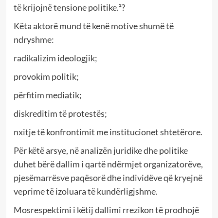
të krijojnë tensione politike.²?
Këta aktorë mund të kenë motive shumë të
ndryshme:
radikalizim ideologjik;
provokim politik;
përfitim mediatik;
diskreditim të protestës;
nxitje të konfrontimit me institucionet shtetërore.
Për këtë arsye, në analizën juridike dhe politike
duhet bërë dallim i qartë ndërmjet organizatorëve,
pjesëmarrësve paqësorë dhe individëve që kryejnë
veprime të izoluara të kundërligjshme.
Mosrespektimi i këtij dallimi rrezikon të prodhojë