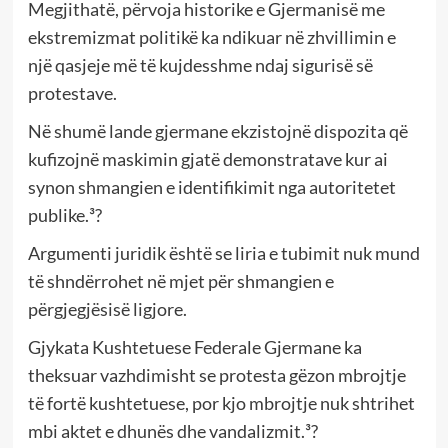
Megjithatë, përvoja historike e Gjermanisë me
ekstremizmat politikë ka ndikuar në zhvillimin e
një qasjeje më të kujdesshme ndaj sigurisë së
protestave.
Në shumë lande gjermane ekzistojnë dispozita që
kufizojnë maskimin gjatë demonstratave kur ai
synon shmangien e identifikimit nga autoritetet
publike.³?
Argumenti juridik është se liria e tubimit nuk mund
të shndërrohet në mjet për shmangien e
përgjegjësisë ligjore.
Gjykata Kushtetuese Federale Gjermane ka
theksuar vazhdimisht se protesta gëzon mbrojtje
të fortë kushtetuese, por kjo mbrojtje nuk shtrihet
mbi aktet e dhunës dhe vandalizmit.³?