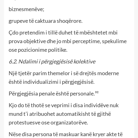
biznesmenëve;
grupeve të caktuara shoqërore.
Çdo pretendim i tillë duhet të mbështetet mbi
prova objektive dhe jo mbi perceptime, spekulime
ose pozicionime politike.
6.2. Ndalimi i përgjegjësisë kolektive
Një tjetër parim themelor i së drejtës moderne
është individualizimi i përgjegjësisë.
Përgjegjësia penale është personale.³²
Kjo do të thotë se veprimi i disa individëve nuk
mund t’i atribuohet automatikisht të gjithë
protestuesve ose organizatorëve.
Nëse disa persona të maskuar kanë kryer akte të