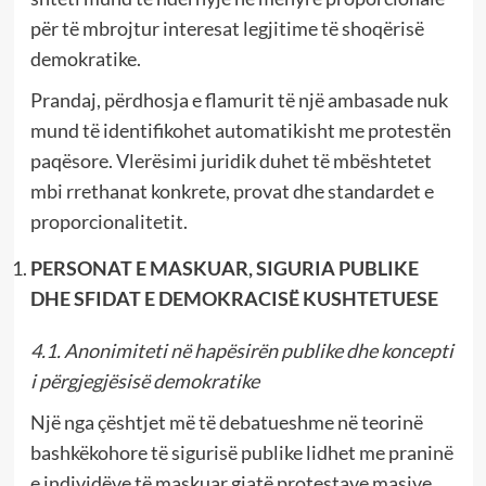
për të mbrojtur interesat legjitime të shoqërisë
demokratike.
Prandaj, përdhosja e flamurit të një ambasade nuk
mund të identifikohet automatikisht me protestën
paqësore. Vlerësimi juridik duhet të mbështetet
mbi rrethanat konkrete, provat dhe standardet e
proporcionalitetit.
PERSONAT E MASKUAR, SIGURIA PUBLIKE
DHE SFIDAT E DEMOKRACISË KUSHTETUESE
4.1. Anonimiteti në hapësirën publike dhe koncepti
i përgjegjësisë demokratike
Një nga çështjet më të debatueshme në teorinë
bashkëkohore të sigurisë publike lidhet me praninë
e individëve të maskuar gjatë protestave masive.