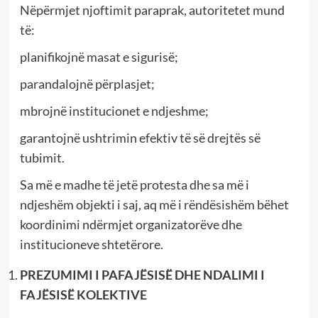
Nëpërmjet njoftimit paraprak, autoritetet mund
të:
planifikojnë masat e sigurisë;
parandalojnë përplasjet;
mbrojnë institucionet e ndjeshme;
garantojnë ushtrimin efektiv të së drejtës së
tubimit.
Sa më e madhe të jetë protesta dhe sa më i
ndjeshëm objekti i saj, aq më i rëndësishëm bëhet
koordinimi ndërmjet organizatorëve dhe
institucioneve shtetërore.
PREZUMIMI I PAFAJËSISË DHE NDALIMI I
FAJËSISË KOLEKTIVE