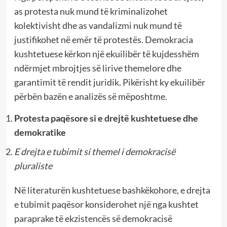
as protesta nuk mund të kriminalizohet
kolektivisht dhe as vandalizmi nuk mund të
justifikohet në emër të protestës. Demokracia
kushtetuese kërkon një ekuilibër të kujdesshëm
ndërmjet mbrojtjes së lirive themelore dhe
garantimit të rendit juridik. Pikërisht ky ekuilibër
përbën bazën e analizës së mëposhtme.
Protesta paqësore si e drejtë kushtetuese dhe
demokratike
E drejta e tubimit si themel i demokracisë
pluraliste
Në literaturën kushtetuese bashkëkohore, e drejta
e tubimit paqësor konsiderohet një nga kushtet
paraprake të ekzistencës së demokracisë