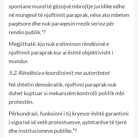
spontane mund të gëzojnë mbrojtje juridike edhe
në mungesë të njoftimit paraprak, nëse ato mbeten
paqësore dhe nuk paraqesin rrezik serioz për
rendin publik.²?
Megjithatë, kjo nuk e eliminon rëndësinë e
njoftimit paraprak kur ai është objektivisht i
mundur.
5.2. Rëndësia e koordinimit me autoritetet
Në shtetin demokratik, njoftimi paraprak nuk
duhet kuptuar si mekanizëm kontrolli politik mbi
protestën.
Përkundrazi, funksioni i tij kryesor është garantimi
i sigurisë së vetë protestuesve, qytetarëve të tjerë
dhe institucioneve publike.³?