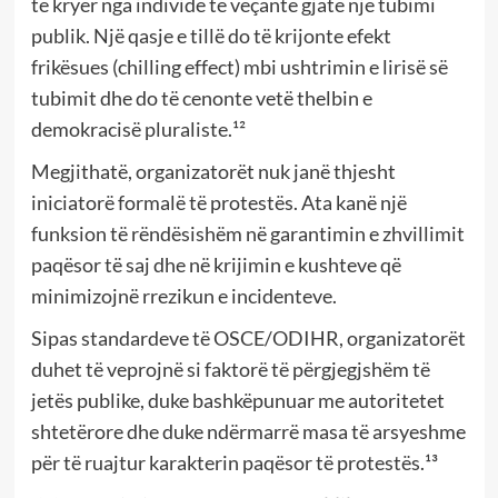
të kryer nga individë të veçantë gjatë një tubimi
publik. Një qasje e tillë do të krijonte efekt
frikësues (chilling effect) mbi ushtrimin e lirisë së
tubimit dhe do të cenonte vetë thelbin e
demokracisë pluraliste.¹²
Megjithatë, organizatorët nuk janë thjesht
iniciatorë formalë të protestës. Ata kanë një
funksion të rëndësishëm në garantimin e zhvillimit
paqësor të saj dhe në krijimin e kushteve që
minimizojnë rrezikun e incidenteve.
Sipas standardeve të OSCE/ODIHR, organizatorët
duhet të veprojnë si faktorë të përgjegjshëm të
jetës publike, duke bashkëpunuar me autoritetet
shtetërore dhe duke ndërmarrë masa të arsyeshme
për të ruajtur karakterin paqësor të protestës.¹³