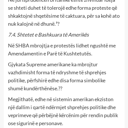
se shteti duhet të tolerojë edhe forma proteste që
shkaktojnë shqetësime të caktuara, për sa kohë ato
nuk kalojnë në dhunë.³?
7.4. Shtetet e Bashkuara të Amerikës
Në SHBA mbrojtja e protestës lidhet ngushtë me
Amendamentin e Parë të Kushtetutës.
Gjykata Supreme amerikane ka mbrojtur
vazhdimisht forma të ndryshme të shprehjes
politike, përfshirë edhe disa forma simbolike
shumë kundërthënëse.??
Megjithatë, edhe në sistemin amerikan ekziston
një dallim i qartë ndërmjet shprehjes politike dhe
veprimeve që përbëjnë kërcënim për rendin publik
ose sigurinë e personave.