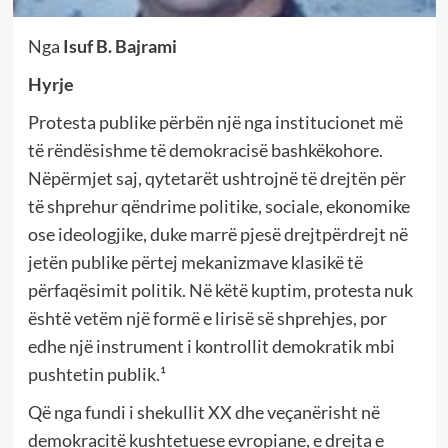
Nga
Isuf B. Bajrami
Hyrje
Protesta publike përbën një nga institucionet më
të rëndësishme të demokracisë bashkëkohore.
Nëpërmjet saj, qytetarët ushtrojnë të drejtën për
të shprehur qëndrime politike, sociale, ekonomike
ose ideologjike, duke marrë pjesë drejtpërdrejt në
jetën publike përtej mekanizmave klasikë të
përfaqësimit politik. Në këtë kuptim, protesta nuk
është vetëm një formë e lirisë së shprehjes, por
edhe një instrument i kontrollit demokratik mbi
pushtetin publik.¹
Që nga fundi i shekullit XX dhe veçanërisht në
demokracitë kushtetuese evropiane, e drejta e