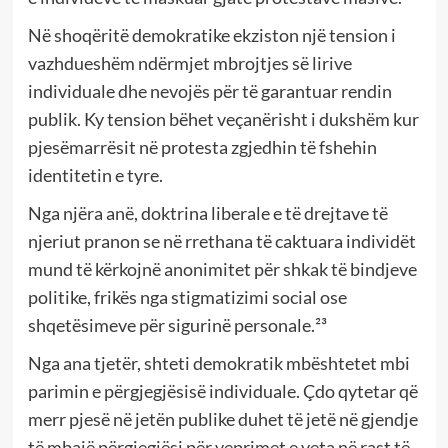
Në shoqëritë demokratike ekziston një tension i
vazhdueshëm ndërmjet mbrojtjes së lirive
individuale dhe nevojës për të garantuar rendin
publik. Ky tension bëhet veçanërisht i dukshëm kur
pjesëmarrësit në protesta zgjedhin të fshehin
identitetin e tyre.
Nga njëra anë, doktrina liberale e të drejtave të
njeriut pranon se në rrethana të caktuara individët
mund të kërkojnë anonimitet për shkak të bindjeve
politike, frikës nga stigmatizimi social ose
shqetësimeve për sigurinë personale.²³
Nga ana tjetër, shteti demokratik mbështetet mbi
parimin e përgjegjësisë individuale. Çdo qytetar që
merr pjesë në jetën publike duhet të jetë në gjendje
të mbajë përgjegjësi për veprimet e veta në rast të