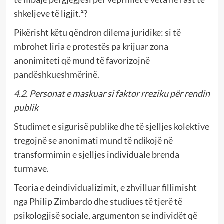
shkeljeve të ligjit.²?
Pikërisht këtu qëndron dilema juridike: si të
mbrohet liria e protestës pa krijuar zona
anonimiteti që mund të favorizojnë
pandëshkueshmërinë.
4.2. Personat e maskuar si faktor rreziku për rendin
publik
Studimet e sigurisë publike dhe të sjelljes kolektive
tregojnë se anonimati mund të ndikojë në
transformimin e sjelljes individuale brenda
turmave.
Teoria e deindividualizimit, e zhvilluar fillimisht
nga Philip Zimbardo dhe studiues të tjerë të
psikologjisë sociale, argumenton se individët që