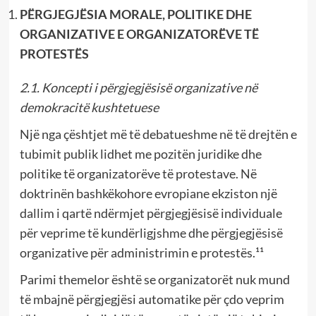
PËRGJEGJËSIA MORALE, POLITIKE DHE
ORGANIZATIVE E ORGANIZATORËVE TË
PROTESTËS
2.1. Koncepti i përgjegjësisë organizative në
demokracitë kushtetuese
Një nga çështjet më të debatueshme në të drejtën e
tubimit publik lidhet me pozitën juridike dhe
politike të organizatorëve të protestave. Në
doktrinën bashkëkohore evropiane ekziston një
dallim i qartë ndërmjet përgjegjësisë individuale
për veprime të kundërligjshme dhe përgjegjësisë
organizative për administrimin e protestës.¹¹
Parimi themelor është se organizatorët nuk mund
të mbajnë përgjegjësi automatike për çdo veprim