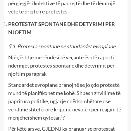
përgjegjësi kolektive të padrejtë dhe të dëmtojë
vetë të drejtën e protestës.
PROTESTAT SPONTANE DHE DETYRIMI PËR
NJOFTIM
5.1. Protesta spontane në standardet evropiane
Një çështje me rëndësi të veçantë është raporti
ndërmjet protestës spontane dhe detyrimit për
njoftim paraprak.
Standardet evropiane pranojnë se jo çdo protestë
mund të planifikohet me kohë. Shpesh zhvillime të
papritura politike, ngjarje ndërkombëtare ose
vendime shtetërore krijojnë nevojën për reagim të
menjëhershëm qytetar.²?
Për këtë arsye, GJEDNJ ka pranuar se protestat