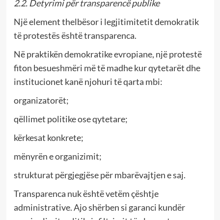
2.2. Detyrimi për transparencë publike
Një element thelbësor i legjitimitetit demokratik
të protestës është transparenca.
Në praktikën demokratike evropiane, një protestë
fiton besueshmëri më të madhe kur qytetarët dhe
institucionet kanë njohuri të qarta mbi:
organizatorët;
qëllimet politike ose qytetare;
kërkesat konkrete;
mënyrën e organizimit;
strukturat përgjegjëse për mbarëvajtjen e saj.
Transparenca nuk është vetëm çështje
administrative. Ajo shërben si garanci kundër