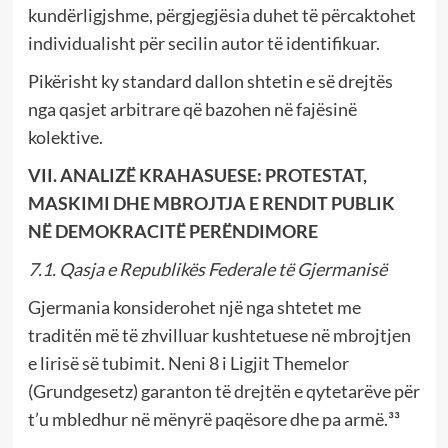
kundërligjshme, përgjegjësia duhet të përcaktohet
individualisht për secilin autor të identifikuar.
Pikërisht ky standard dallon shtetin e së drejtës
nga qasjet arbitrare që bazohen në fajësinë
kolektive.
VII. ANALIZË KRAHASUESE: PROTESTAT,
MASKIMI DHE MBROJTJA E RENDIT PUBLIK
NË DEMOKRACITË PERËNDIMORE
7.1. Qasja e Republikës Federale të Gjermanisë
Gjermania konsiderohet një nga shtetet me
traditën më të zhvilluar kushtetuese në mbrojtjen
e lirisë së tubimit. Neni 8 i Ligjit Themelor
(Grundgesetz) garanton të drejtën e qytetarëve për
t’u mbledhur në mënyrë paqësore dhe pa armë.³³