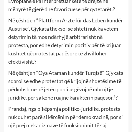
Evropiane e ka interpretuar këtë të drejtë në
mënyrë të gjerë dhe favorizuese për qytetarët.?
Në çështjen “Plattform Ärzte für das Leben kundër
Austrisë”, Gjykata theksoi se shteti nuk ka vetëm
detyrimin të mos ndërhyjë arbitrarisht në
protesta, por edhe detyrimin pozitiv për të krijuar
kushtet që protestat paqësore të zhvillohen
efektivisht.?
Në çështjen “Oya Ataman kundër Turqisë”, Gjykata
sqaroi se edhe protestat që krijojnë shqetësime të
përkohshme në jetën publike gëzojnë mbrojtje
juridike, për sa kohë ruajnë karakterin paqësor.¹?
Prandaj, nga pikëpamja politiko-juridike, protesta
nuk duhet parë si kërcënim për demokracinë, por si
një prej mekanizmave të funksionimit të saj.