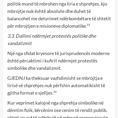
politik mund të mbrohen nga liria e shprehjes, kjo
mbrojtje nuk është absolute dhe duhet të
balancohet me detyrimet ndërkombëtare të shtetit
për mbrojtjen e misioneve diplomatike.²¹
3.3. Dallimi ndërmjet protestës politike dhe
vandalizmit
Një nga sfidat kryesore të jurisprudencës moderne
është përcaktimi i kufirit ndërmjet protestës
simbolike dhe vandalizmit.
GJEDNJ ka theksuar vazhdimisht se mbrojtja e
lirisë së shprehjes nuk përfshin automatikisht të
gjitha format e sjelljes.²²
Kur veprimet kalojnë nga shprehja simbolike në
dëmtim fizik, kërcënim ose cenim të rendit publik,
shteti mund të ndërhyjë në mënyrë proporcionale