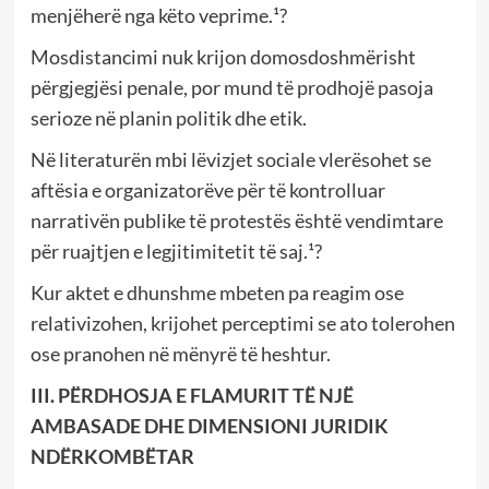
menjëherë nga këto veprime.¹?
Mosdistancimi nuk krijon domosdoshmërisht
përgjegjësi penale, por mund të prodhojë pasoja
serioze në planin politik dhe etik.
Në literaturën mbi lëvizjet sociale vlerësohet se
aftësia e organizatorëve për të kontrolluar
narrativën publike të protestës është vendimtare
për ruajtjen e legjitimitetit të saj.¹?
Kur aktet e dhunshme mbeten pa reagim ose
relativizohen, krijohet perceptimi se ato tolerohen
ose pranohen në mënyrë të heshtur.
III. PËRDHOSJA E FLAMURIT TË NJË
AMBASADE DHE DIMENSIONI JURIDIK
NDËRKOMBËTAR