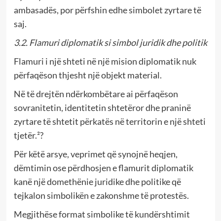
ambasadës, por përfshin edhe simbolet zyrtare të
saj.
3.2. Flamuri diplomatik si simbol juridik dhe politik
Flamuri i një shteti në një mision diplomatik nuk
përfaqëson thjesht një objekt material.
Në të drejtën ndërkombëtare ai përfaqëson
sovranitetin, identitetin shtetëror dhe praninë
zyrtare të shtetit përkatës në territorin e një shteti
tjetër.²?
Për këtë arsye, veprimet që synojnë heqjen,
dëmtimin ose përdhosjen e flamurit diplomatik
kanë një domethënie juridike dhe politike që
tejkalon simbolikën e zakonshme të protestës.
Megjithëse format simbolike të kundërshtimit