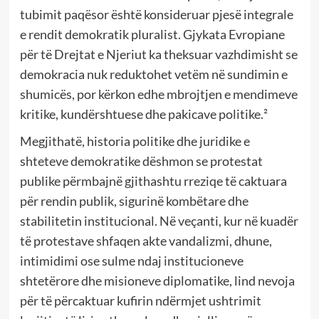
tubimit paqësor është konsideruar pjesë integrale
e rendit demokratik pluralist. Gjykata Evropiane
për të Drejtat e Njeriut ka theksuar vazhdimisht se
demokracia nuk reduktohet vetëm në sundimin e
shumicës, por kërkon edhe mbrojtjen e mendimeve
kritike, kundërshtuese dhe pakicave politike.²
Megjithatë, historia politike dhe juridike e
shteteve demokratike dëshmon se protestat
publike përmbajnë gjithashtu rreziqe të caktuara
për rendin publik, sigurinë kombëtare dhe
stabilitetin institucional. Në veçanti, kur në kuadër
të protestave shfaqen akte vandalizmi, dhune,
intimidimi ose sulme ndaj institucioneve
shtetërore dhe misioneve diplomatike, lind nevoja
për të përcaktuar kufirin ndërmjet ushtrimit