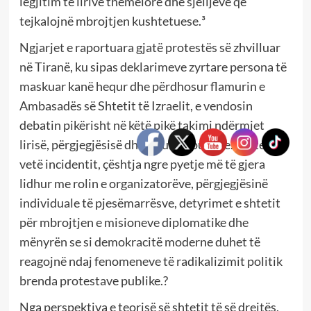
legjitim të lirive themelore dhe sjelljeve që
tejkalojnë mbrojtjen kushtetuese.³
Ngjarjet e raportuara gjatë protestës së zhvilluar
në Tiranë, ku sipas deklarimeve zyrtare persona të
maskuar kanë hequr dhe përdhosur flamurin e
Ambasadës së Shtetit të Izraelit, e vendosin
debatin pikërisht në këtë pikë takimi ndërmjet
lirisë, përgjegjësisë dhe sigurisë publike. Përtej
vetë incidentit, çështja ngre pyetje më të gjera
lidhur me rolin e organizatorëve, përgjegjësinë
individuale të pjesëmarrësve, detyrimet e shtetit
për mbrojtjen e misioneve diplomatike dhe
mënyrën se si demokracitë moderne duhet të
reagojnë ndaj fenomeneve të radikalizimit politik
brenda protestave publike.?
Nga perspektiva e teorisë së shtetit të së drejtës,