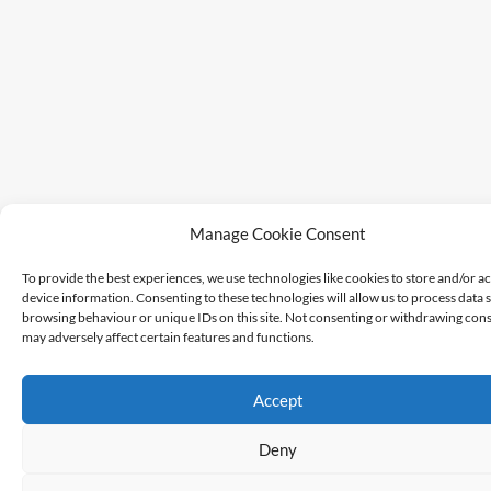
Manage Cookie Consent
To provide the best experiences, we use technologies like cookies to store and/or a
device information. Consenting to these technologies will allow us to process data 
browsing behaviour or unique IDs on this site. Not consenting or withdrawing cons
may adversely affect certain features and functions.
Accept
Deny