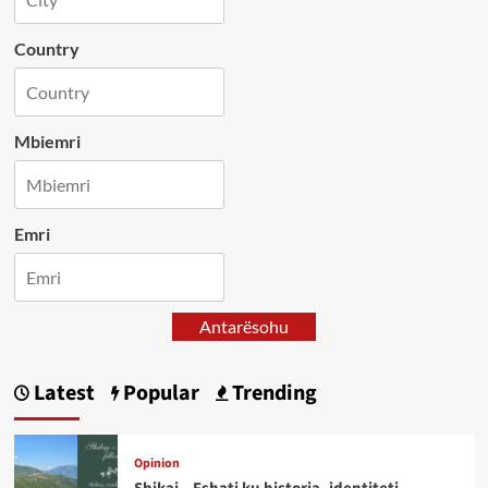
Country
Mbiemri
Emri
Antarësohu
Latest
Popular
Trending
Opinion