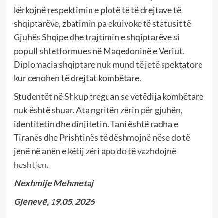
kërkojnë respektimin e plotë të të drejtave të
shqiptarëve, zbatimin pa ekuivoke të statusit të
Gjuhës Shqipe dhe trajtimin e shqiptarëve si
popull shtetformues në Maqedoninë e Veriut.
Diplomacia shqiptare nuk mund të jetë spektatore
kur cenohen të drejtat kombëtare.
Studentët në Shkup treguan se vetëdija kombëtare
nuk është shuar. Ata ngritën zërin për gjuhën,
identitetin dhe dinjitetin. Tani është radha e
Tiranës dhe Prishtinës të dëshmojnë nëse do të
jenë në anën e këtij zëri apo do të vazhdojnë
heshtjen.
Nexhmije Mehmetaj
Gjenevë, 19.05. 2026