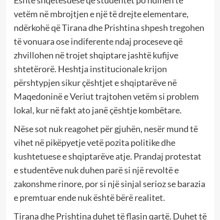
Është shqetësuese që studentët po ndihen të
vetëm në mbrojtjen e një të drejte elementare,
ndërkohë që Tirana dhe Prishtina shpesh tregohen
të vonuara ose indiferente ndaj proceseve që
zhvillohen në trojet shqiptare jashtë kufijve
shtetërorë. Heshtja institucionale krijon
përshtypjen sikur çështjet e shqiptarëve në
Maqedoninë e Veriut trajtohen vetëm si problem
lokal, kur në fakt ato janë çështje kombëtare.
Nëse sot nuk reagohet për gjuhën, nesër mund të
vihet në pikëpyetje vetë pozita politike dhe
kushtetuese e shqiptarëve atje. Prandaj protestat
e studentëve nuk duhen parë si një revoltë e
zakonshme rinore, por si një sinjal serioz se barazia
e premtuar ende nuk është bërë realitet.
Tirana dhe Prishtina duhet të flasin qartë. Duhet të