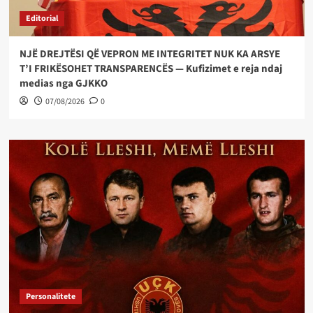
Editorial
NJË DREJTËSI QË VEPRON ME INTEGRITET NUK KA ARSYE
T’I FRIKËSOHET TRANSPARENCËS — Kufizimet e reja ndaj
medias nga GJKKO
07/08/2026
0
Personalitete