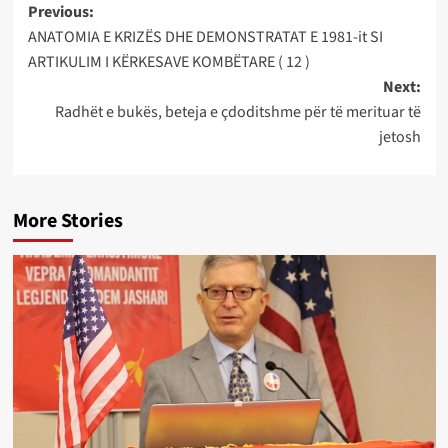
Post
Previous:
ANATOMIA E KRIZËS DHE DEMONSTRATAT E 1981-it SI
navigation
ARTIKULIM I KËRKESAVE KOMBËTARE ( 12 )
Next:
Radhët e bukës, beteja e çdoditshme për të merituar të
jetosh
More Stories