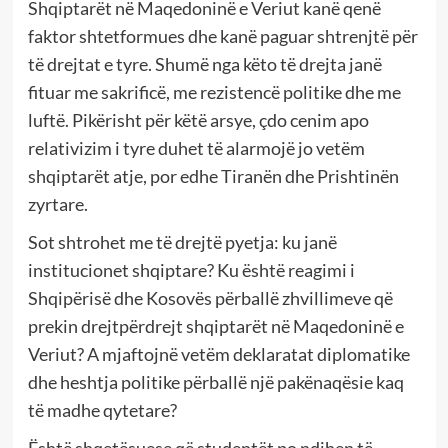
Shqiptarët në Maqedoninë e Veriut kanë qenë
faktor shtetformues dhe kanë paguar shtrenjtë për
të drejtat e tyre. Shumë nga këto të drejta janë
fituar me sakrificë, me rezistencë politike dhe me
luftë. Pikërisht për këtë arsye, çdo cenim apo
relativizim i tyre duhet të alarmojë jo vetëm
shqiptarët atje, por edhe Tiranën dhe Prishtinën
zyrtare.
Sot shtrohet me të drejtë pyetja: ku janë
institucionet shqiptare? Ku është reagimi i
Shqipërisë dhe Kosovës përballë zhvillimeve që
prekin drejtpërdrejt shqiptarët në Maqedoninë e
Veriut? A mjaftojnë vetëm deklaratat diplomatike
dhe heshtja politike përballë një pakënaqësie kaq
të madhe qytetare?