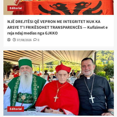
Editorial
NJË DREJTËSI QË VEPRON ME INTEGRITET NUK KA
ARSYE T’I FRIKËSOHET TRANSPARENCËS — Kufizimet e
reja ndaj medias nga GJKKO
07/08/2026
0
Editorial