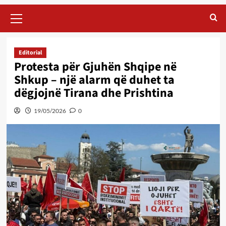
Primary
Menu
Editorial
Protesta për Gjuhën Shqipe në
Shkup – një alarm që duhet ta
dëgjojnë Tirana dhe Prishtina
19/05/2026
0