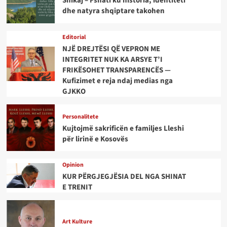
Shikaj – Fshati ku historia, identiteti
dhe natyra shqiptare takohen
Editorial
NJË DREJTËSI QË VEPRON ME
INTEGRITET NUK KA ARSYE T’I
FRIKËSOHET TRANSPARENCËS —
Kufizimet e reja ndaj medias nga
GJKKO
Personalitete
Kujtojmë sakrificën e familjes Lleshi
për lirinë e Kosovës
Opinion
KUR PËRGJEGJËSIA DEL NGA SHINAT
E TRENIT
Art Kulture