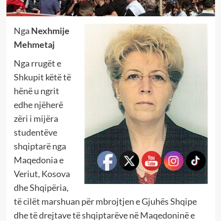
Nga
Nexhmije
Mehmetaj
Nga rrugët e
Shkupit këtë të
hënë u ngrit
edhe njëherë
zëri i mijëra
studentëve
shqiptarë nga
Maqedonia e
Veriut, Kosova
dhe Shqipëria,
të cilët marshuan për mbrojtjen e Gjuhës Shqipe
dhe të drejtave të shqiptarëve në Maqedoninë e