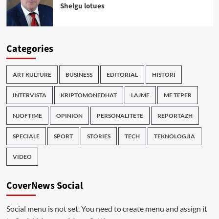
Shelgu lotues
Categories
ART KULTURE
BUSINESS
EDITORIAL
HISTORI
INTERVISTA
KRIPTOMONEDHAT
LAJME
ME TEPER
NJOFTIME
OPINION
PERSONALITETE
REPORTAZH
SPECIALE
SPORT
STORIES
TECH
TEKNOLOGJIA
VIDEO
CoverNews Social
Social menu is not set. You need to create menu and assign it