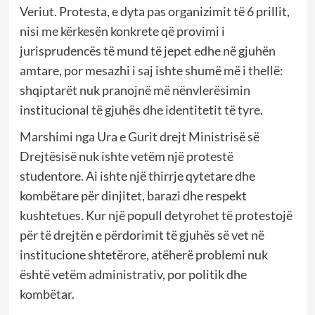
Veriut. Protesta, e dyta pas organizimit të 6 prillit,
nisi me kërkesën konkrete që provimi i
jurisprudencës të mund të jepet edhe në gjuhën
amtare, por mesazhi i saj ishte shumë më i thellë:
shqiptarët nuk pranojnë më nënvlerësimin
institucional të gjuhës dhe identitetit të tyre.
Marshimi nga Ura e Gurit drejt Ministrisë së
Drejtësisë nuk ishte vetëm një protestë
studentore. Ai ishte një thirrje qytetare dhe
kombëtare për dinjitet, barazi dhe respekt
kushtetues. Kur një popull detyrohet të protestojë
për të drejtën e përdorimit të gjuhës së vet në
institucione shtetërore, atëherë problemi nuk
është vetëm administrativ, por politik dhe
kombëtar.