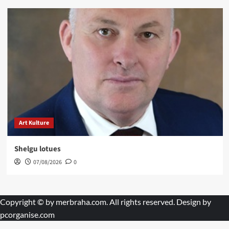
Art Kulture
Shelgu lotues
07/08/2026
0
Copyright © by
merbraha.com
. All rights reserved. Design by
pcorganise.com