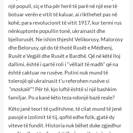
një popull, siç e tha për herë të parë në një ese të
botuar verën e vitit të kaluar, ai rikthehet pas në
kohë, para revolucionit të vitit 1917, kur termi rus
nënkuptonte popullin tonë, ukrainasit dhe
bjellorusët. Ne ishim thjesht Velikorosy, Malorosy
dhe Belorusy, që do të thotë Rusët e Mëdhenj,
Rusët e Vegjël dhe Rusët e Bardhë. Që në këtë lloj
dallimi, është i qartë roli i “vëllait të madh” që na
është caktuar ne rusëve. Putini nuk mund të
tolerojë që ukrainasit t’u referohen rusëve si
“moskalë”*.
Për të, kjo luftë është si një bashkim
familjar. Po a kanë këto teza ndonjë bazë reale?
Këto janë teori të çuditshme, të cilat mund të jenë
pasojë e izolimit të tij, qoftë edhe fizik, gjatë dy
viteve të fundit. Historia nuk bëhet duke zgjedhur