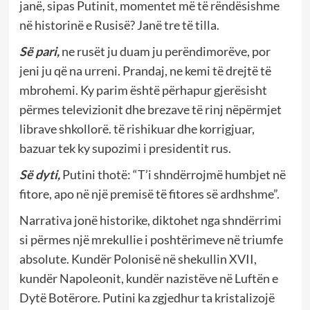
janë, sipas Putinit, momentet më të rëndësishme
në historinë e Rusisë? Janë tre të tilla.
Së pari,
ne rusët ju duam ju perëndimorëve, por
jeni ju që na urreni. Prandaj, ne kemi të drejtë të
mbrohemi. Ky parim është përhapur gjerësisht
përmes televizionit dhe brezave të rinj nëpërmjet
librave shkollorë. të rishikuar dhe korrigjuar,
bazuar tek ky supozimi i presidentit rus.
Së dyti,
Putini thotë: “T’i shndërrojmë humbjet në
fitore, apo në një premisë të fitores së ardhshme”.
Narrativa jonë historike, diktohet nga shndërrimi
si përmes një mrekullie i poshtërimeve në triumfe
absolute. Kundër Polonisë në shekullin XVII,
kundër Napoleonit, kundër nazistëve në Luftën e
Dytë Botërore. Putini ka zgjedhur ta kristalizojë