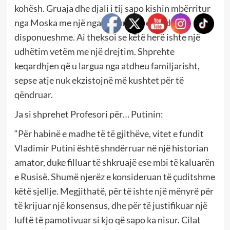
kohësh. Gruaja dhe djali i tij sapo kishin mbërritur
nga Moska me një nga fluturimet e fundit të
disponueshme. Ai theksoi se këtë herë ishte një
udhëtim vetëm me një drejtim. Shprehte
keqardhjen që u largua nga atdheu familjarisht,
sepse atje nuk ekzistojnë më kushtet për të
qëndruar.
Ja si shprehet Profesori për… Putinin:
“Për habinë e madhe të të gjithëve, vitet e fundit
Vladimir Putini është shndërruar në një historian
amator, duke filluar të shkruajë ese mbi të kaluarën
e Rusisë. Shumë njerëz e konsideruan të çuditshme
këtë sjellje. Megjithatë, për të ishte një mënyrë për
të krijuar një konsensus, dhe për të justifikuar një
luftë të pamotivuar si kjo që sapo ka nisur. Cilat