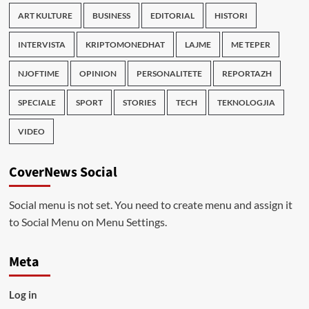
ART KULTURE
BUSINESS
EDITORIAL
HISTORI
INTERVISTA
KRIPTOMONEDHAT
LAJME
ME TEPER
NJOFTIME
OPINION
PERSONALITETE
REPORTAZH
SPECIALE
SPORT
STORIES
TECH
TEKNOLOGJIA
VIDEO
CoverNews Social
Social menu is not set. You need to create menu and assign it
to Social Menu on Menu Settings.
Meta
Log in