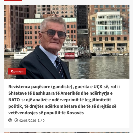
Opinion
Rezistenca paqësore (gandiste), guerila e UÇK-së, roli i
Shteteve të Bashkuara të Amerikës dhe ndërhyrja e
NATO-s: një analizë e ndërveprimit të legjitimitetit
politik, të drejtës ndërkombëtare dhe të së drejtës së
vetëvendosjes së popullit të Kosovës
02/08/2026
0