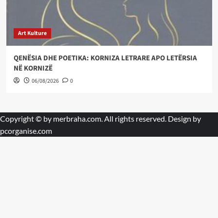
Art Kulture
QENËSIA DHE POETIKA: KORNIZA LETRARE APO LETËRSIA
NË KORNIZË
06/08/2026
0
Copyright © by
merbraha.com
. All rights reserved. Design by
pcorganise.com