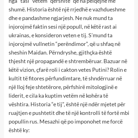
nga “tasi” vetëm “qershitë” që na pëlqejnë më
shumë. Historia është një rrjedhë e vazhdueshme
dhe e pandashme ngjarjesh. Ne nuk mund ta
injorojmë faktin sesi një popull, në këtë rast ai
ukrainas, e konsideron veten e tij. S’mund ta
injorojmë vullnetin “perëndimor”, që u shfaq në
sheshin Maidan. Përndryshe, gjithçka është
thjesht një propagandë e shtrembëruar. Bazuar në
këtë vizion, çfarë roli i cakton vetes Putini? Rolin e
kultit të fitores përfundimtare, të shndërruar në
një lloj feje shtetërore, përfshirë mitologjinë e
liderit, e cila ka kuptim vetëm në kohëra të
vështira. Historia “e tij”, është një ndër mjetet për
ruajtjen e pushtetit dhe të një kontrolli të fortë mbi
popullin rus. Mesazhi që po imponohet me forcë
është ky: