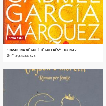
Art Kulture
“DASHURIA NË KOHË TË KOLERËS” – MARKEZ
06/08/2026
0