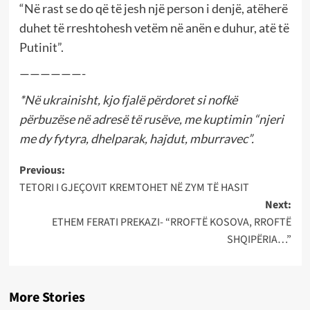
“Në rast se do që të jesh një person i denjë, atëherë
duhet të rreshtohesh vetëm në anën e duhur, atë të
Putinit”.
——————-
*Në ukrainisht, kjo fjalë përdoret si nofkë
përbuzëse në adresë të rusëve, me kuptimin “njeri
me dy fytyra, dhelparak, hajdut, mburravec”.
Post
Previous:
TETORI I GJEÇOVIT KREMTOHET NË ZYM TË HASIT
navigation
Next:
ETHEM FERATI PREKAZI- “RROFTË KOSOVA, RROFTË
SHQIPËRIA…”
More Stories