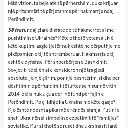
këtë vizion, ta bëjë atë të përhershëm, duke krijuar
një pritshmëri të përjetshme për hakmarrje ndaj
Perëndimit.
Së treti,
ndaj çfarë disfate do të hakmerret ai me
pushtimin e Ukrainës? Këtë e thotë vetëm ai. Në
këtë kuptim, asgjë tjetër nuk është në përputhje me
pikëpamjen e tij të shtrembëruar. Hakmarrja e tij
është e dyfishtë. Për shpërbërjen e Bashkimit
Sovjetik, të cilën ai e konsideron një tragjedi
absolute, jo një çlirim, por një poshtërim, si dhe për
dështimin e përfundimit të luftës së nisur në vitin
2014, e cila nuk u çua deri në fund për fajin e
Perëndimit. Po ç’lidhje ka Ukraina me këtë qasje?
Kjo është ndoshta pika më e rëndësishmja. Putini e
sheh Ukrainën si simbolin e copëtimit të “familjes”
sovjetike. Kur ai thotë se rusët dhe ukrainasit janë