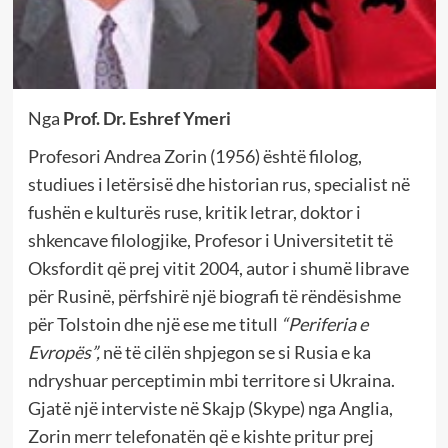
Nga
Prof. Dr. Eshref Ymeri
Profesori Andrea Zorin (1956) është filolog,
studiues i letërsisë dhe historian rus, specialist në
fushën e kulturës ruse, kritik letrar, doktor i
shkencave filologjike, Profesor i Universitetit të
Oksfordit që prej vitit 2004, autor i shumë librave
për Rusinë, përfshirë një biografi të rëndësishme
për Tolstoin dhe një ese me titull
“Periferia e
Evropës”,
në të cilën shpjegon se si Rusia e ka
ndryshuar perceptimin mbi territore si Ukraina.
Gjatë një interviste në Skajp (Skype) nga Anglia,
Zorin merr telefonatën që e kishte pritur prej