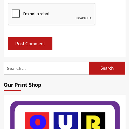
Search
for:
Our Print Shop