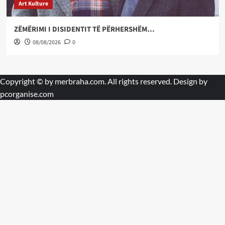
Art Kulture
ZËMËRIMI I DISIDENTIT TË PËRHERSHËM…
08/08/2026
0
Copyright © by
merbraha.com
. All rights reserved. Design by
pcorganise.com