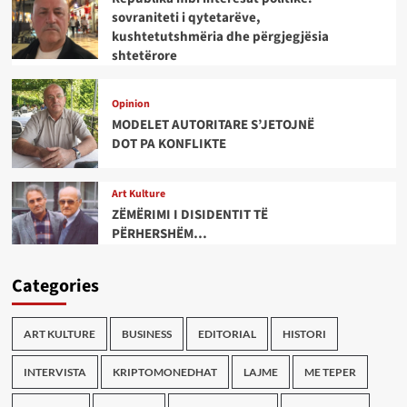
sovraniteti i qytetarëve,
kushtetutshmëria dhe përgjegjësia
shtetërore
Opinion
MODELET AUTORITARE S’JETOJNË
DOT PA KONFLIKTE
Art Kulture
ZËMËRIMI I DISIDENTIT TË
PËRHERSHËM…
Categories
ART KULTURE
BUSINESS
EDITORIAL
HISTORI
INTERVISTA
KRIPTOMONEDHAT
LAJME
ME TEPER