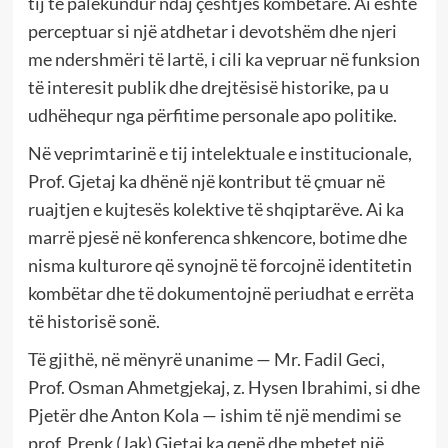
tij të palëkundur ndaj çështjes kombëtare. Ai është
perceptuar si një atdhetar i devotshëm dhe njeri
me ndershmëri të lartë, i cili ka vepruar në funksion
të interesit publik dhe drejtësisë historike, pa u
udhëhequr nga përfitime personale apo politike.
Në veprimtarinë e tij intelektuale e institucionale,
Prof. Gjetaj ka dhënë një kontribut të çmuar në
ruajtjen e kujtesës kolektive të shqiptarëve. Ai ka
marrë pjesë në konferenca shkencore, botime dhe
nisma kulturore që synojnë të forcojnë identitetin
kombëtar dhe të dokumentojnë periudhat e errëta
të historisë sonë.
Të gjithë, në mënyrë unanime — Mr. Fadil Geci,
Prof. Osman Ahmetgjekaj, z. Hysen Ibrahimi, si dhe
Pjetër dhe Anton Kola — ishim të një mendimi se
prof. Prenk (Jak) Gjetaj ka qenë dhe mbetet një