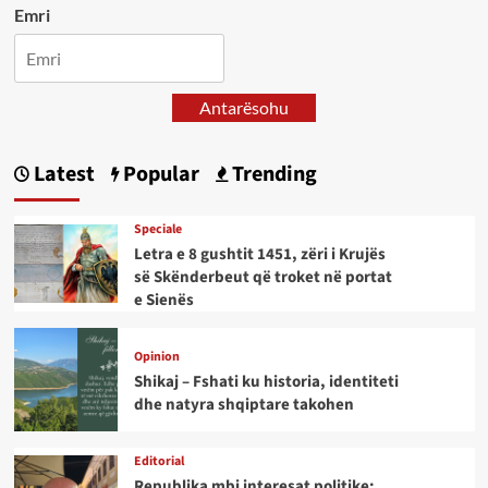
Emri
Antarësohu
Latest
Popular
Trending
Speciale
Letra e 8 gushtit 1451, zëri i Krujës
së Skënderbeut që troket në portat
e Sienës
Opinion
Shikaj – Fshati ku historia, identiteti
dhe natyra shqiptare takohen
Editorial
Republika mbi interesat politike: