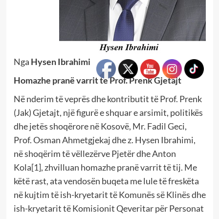
Nga
Hysen Ibrahimi
Homazhe pranë varrit të Prof. Prenk Gjetajt
Në nderim të veprës dhe kontributit të Prof. Prenk
(Jak) Gjetajt, një figurë e shquar e arsimit, politikës
dhe jetës shoqërore në Kosovë, Mr. Fadil Geci,
Prof. Osman Ahmetgjekaj dhe z. Hysen Ibrahimi,
në shoqërim të vëllezërve Pjetër dhe Anton
Kola
[1]
, zhvilluan homazhe pranë varrit të tij. Me
këtë rast, ata vendosën buqeta me lule të freskëta
në kujtim të ish-kryetarit të Komunës së Klinës dhe
ish-kryetarit të Komisionit Qeveritar për Personat