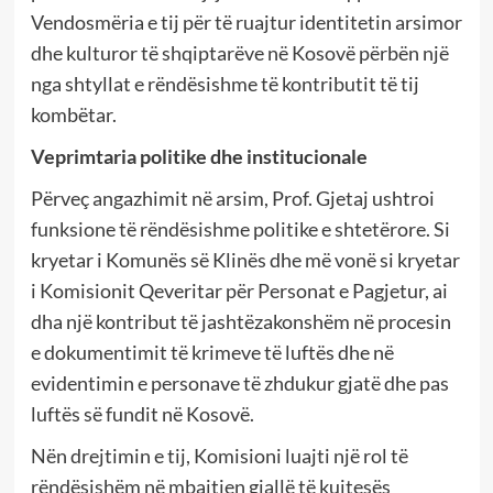
Vendosmëria e tij për të ruajtur identitetin arsimor
dhe kulturor të shqiptarëve në Kosovë përbën një
nga shtyllat e rëndësishme të kontributit të tij
kombëtar.
Veprimtaria politike dhe institucionale
Përveç angazhimit në arsim, Prof. Gjetaj ushtroi
funksione të rëndësishme politike e shtetërore. Si
kryetar i Komunës së Klinës dhe më vonë si kryetar
i Komisionit Qeveritar për Personat e Pagjetur, ai
dha një kontribut të jashtëzakonshëm në procesin
e dokumentimit të krimeve të luftës dhe në
evidentimin e personave të zhdukur gjatë dhe pas
luftës së fundit në Kosovë.
Nën drejtimin e tij, Komisioni luajti një rol të
rëndësishëm në mbajtjen gjallë të kujtesës