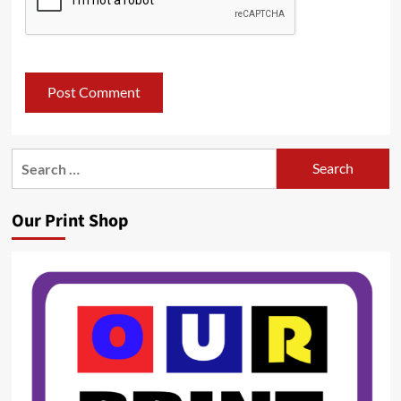
Search
for:
Our Print Shop