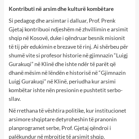
Kontributi në arsim dhe kulturë kombëtare
Si pedagog dhe arsimtar i dalluar, Prof. Prenk
Gjetaj kontribuoi ndjeshëm në zhvillimin e arsimit
shqip në Kosovë, duke i qëndruar besnik misionit
të tij për edukimin e brezave të rinj. Ai shërbeu për
shumë vite si profesor historie në gjimnazin “Luigj
Gurakuqi” në Klinë dhe ishte ndër të parët që
dhanë mësim në lëndën e historisë në “Gjimnazin
Luigj Gurakuqi” në Klinë, periudha kur arsimi
kombëtar ishte nën presionin e pushtetit serbo-
sllav.
Në rrethana të vështira politike, kur institucionet
arsimore shqiptare detyroheshin të pranonin
planprogramet serbe, Prof. Gjetaj qëndroi i
palëkundur në mbrojtje të arsimit shqip.