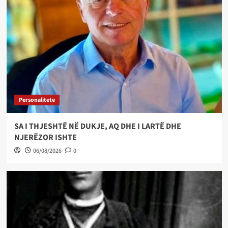
Personalitete
SA I THJESHTË NË DUKJE, AQ DHE I LARTË DHE
NJERËZOR ISHTE
06/08/2026
0