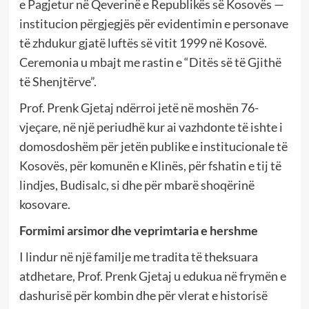
e Pagjetur në Qeverinë e Republikës së Kosovës —
institucion përgjegjës për evidentimin e personave
të zhdukur gjatë luftës së vitit 1999 në Kosovë.
Ceremonia u mbajt me rastin e “Ditës së të Gjithë
të Shenjtërve”.
Prof. Prenk Gjetaj ndërroi jetë në moshën 76-
vjeçare, në një periudhë kur ai vazhdonte të ishte i
domosdoshëm për jetën publike e institucionale të
Kosovës, për komunën e Klinës, për fshatin e tij të
lindjes, Budisalc, si dhe për mbarë shoqërinë
kosovare.
Formimi arsimor dhe veprimtaria e hershme
I lindur në një familje me tradita të theksuara
atdhetare, Prof. Prenk Gjetaj u edukua në frymën e
dashurisë për kombin dhe për vlerat e historisë