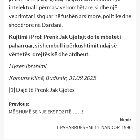
intelektual i përmasave kombëtare, si dhe një
veprimtar i shquar në fushën arsimore, politike dhe
shoqërore në Dardani.
Kujtimi i Prof. Prenk Jak Gjetajt do të mbetet i
paharruar, si shembull i përkushtimit ndaj së
vërtetës, drejtësisë dhe atdheut.
Hysen Ibrahimi
Komuna Klinë, Budisalc, 31.09.2025
[1]
Dajë të Prenk Jak Gjetes
Post
Previous:
MË SHUMË SE NJË EKSPOZITË…….!
navigation
Next:
I PAHARRUESHMI 11 NANDOR 1990