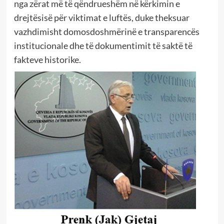
nga zërat më të qëndrueshëm në kërkimin e
drejtësisë për viktimat e luftës, duke theksuar
vazhdimisht domosdoshmërinë e transparencës
institucionale dhe të dokumentimit të saktë të
fakteve historike.