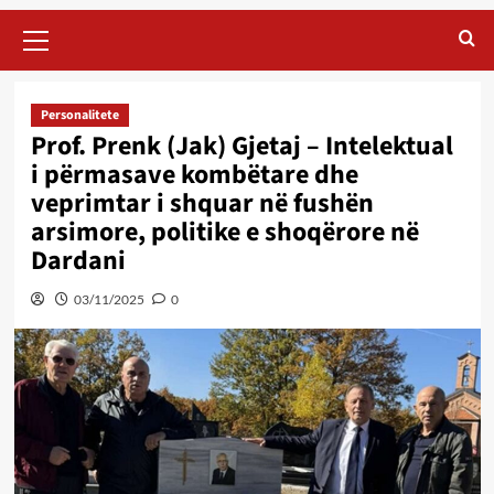
Primary
Menu
Personalitete
Prof. Prenk (Jak) Gjetaj – Intelektual
i përmasave kombëtare dhe
veprimtar i shquar në fushën
arsimore, politike e shoqërore në
Dardani
03/11/2025
0