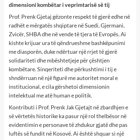
dimensioni kombëtar i veprimtarisë së tij
Prof. Prenk Gjetaj gëzonte respekt të gjerë edhe në
radhët e mërgatës shqiptare në Suedi, Gjermani,
Zvicër, SHBA dhe në vende të tjera të Evropës. Ai
kishte krijuar ura të qëndrueshme bashkëpunimi
me diasporën, duke ndërtuar një rrjet të gjerë
solidariteti dhe mbështetjeje për çështjen
kombëtare. Sinqeriteti dhe përkushtimi i tij e
shndërruan në një figurë me autoritet moral e
institucional, e cila gërshetoi dimensionin
intelektual me atë human e politik.
Kontributi i Prof. Prenk Jak Gjetajt në zbardhjen e
së vërtetës historike ka pasur një rol thelbësor në
evidentimin e personave të zhdukur gjatë dhe pas
luftës së fundit në Kosovë. Ai është shquar si një