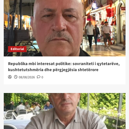
Editorial
Republika mbi interesat politike: sovraniteti i qytetarëve,
kushtetutshmëria dhe përgjegjësia shtetërore
08/08/2026
0