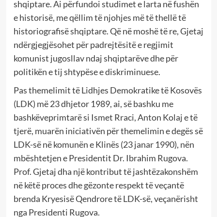
shqiptare. Ai përfundoi studimet e larta në fushën
e historisë, me qëllim të njohjes më të thellë të
historiografisë shqiptare. Që në moshë të re, Gjetaj
ndërgjegjësohet për padrejtësitë e regjimit
komunist jugosllav ndaj shqiptarëve dhe për
politikën e tij shtypëse e diskriminuese.
Pas themelimit të Lidhjes Demokratike të Kosovës
(LDK) më 23 dhjetor 1989, ai, së bashku me
bashkëveprimtarë si Ismet Rraci, Anton Kolaj e të
tjerë, muarën iniciativën për themelimin e degës së
LDK-së në komunën e Klinës (23 janar 1990), nën
mbështetjen e Presidentit Dr. Ibrahim Rugova.
Prof. Gjetaj dha një kontribut të jashtëzakonshëm
në këtë proces dhe gëzonte respekt të veçantë
brenda Kryesisë Qendrore të LDK-së, veçanërisht
nga Presidenti Rugova.