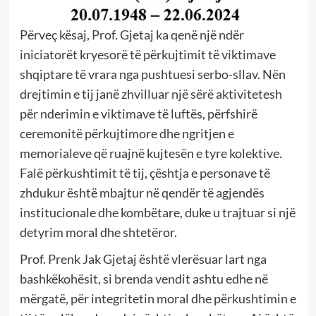
Përveç kësaj, Prof. Gjetaj ka qenë një ndër
iniciatorët kryesorë të përkujtimit të viktimave
shqiptare të vrara nga pushtuesi serbo-sllav. Nën
drejtimin e tij janë zhvilluar një sërë aktivitetesh
për nderimin e viktimave të luftës, përfshirë
ceremonitë përkujtimore dhe ngritjen e
memorialeve që ruajnë kujtesën e tyre kolektive.
Falë përkushtimit të tij, çështja e personave të
zhdukur është mbajtur në qendër të agjendës
institucionale dhe kombëtare, duke u trajtuar si një
detyrim moral dhe shtetëror.
Prof. Prenk Jak Gjetaj është vlerësuar lart nga
bashkëkohësit, si brenda vendit ashtu edhe në
mërgatë, për integritetin moral dhe përkushtimin e