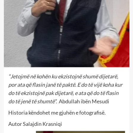
“Jetojmë në kohën ku ekzistojnë shumë dijetarë,
por ata që flasin janë të paktë. E do të vijë koha kur
do të ekzistojnë pak dijetarë, e ata që do të flasin
do të jenë të shumtë”.
Abdullah ibën Mesudi
Historia këndohet me gjuhën e fotografisë.
Autor Salajdin Krasniqi