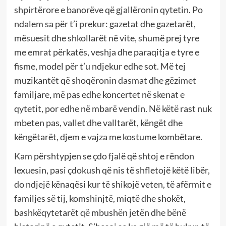
shpirtërore e banorëve që gjallëronin qytetin. Po
ndalem sa për t’i prekur: gazetat dhe gazetarët,
mësuesit dhe shkollarët në vite, shumë prej tyre
me emrat përkatës, veshja dhe paraqitja e tyre e
fisme, model për t’u ndjekur edhe sot. Më tej
muzikantët që shoqëronin dasmat dhe gëzimet
familjare, më pas edhe koncertet në skenat e
qytetit, por edhe në mbarë vendin. Në këtë rast nuk
mbeten pas, vallet dhe valltarët, këngët dhe
këngëtarët, djem e vajza me kostume kombëtare.
Kam përshtypjen se çdo fjalë që shtoj e rëndon
lexuesin, pasi çdokush që nis të shfletojë këtë libër,
do ndjejë kënaqësi kur të shikojë veten, të afërmit e
familjes së tij, komshinjtë, miqtë dhe shokët,
bashkëqytetarët që mbushën jetën dhe bënë