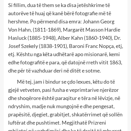
Si fillim, dua të them se ka disa jetëshkrime të
autorëve të huaj që kanë bërë fotografie më të
hershme. Po përmend disa emra: Johann Georg
Von Hahn, (1811-1869), Margarët Masson Hardie
Hasluck (1885-1948), Alber Kahn (1860-1940), Dr.
Josef Szekely (1838-1901), Baroni Franc Nopça, etj,
etj. Kështu nga këta udhëtarë apo misionarë, kemi
edhe fotografitë e para, që datojnë rreth vitit 1863,
dhe për të vazhduar deri në ditët e sotme.
Më tej, jam i bindur se çdo lexues, këtu do të
gjejë vetveten, pasi fusha e veprimtarive njerëzor
dhe shoqërore është paraqitur e tëra në lëvizje, në
ndryshim, madje nuk mungojnë e dhe pengesat,
prapësitë, djegiet, grabitjet, shkatërrimet që sollën
luftërat dhe pushtimet. Megjithatë Prizreni
mbijetoi në vazhdimësi dhe ka të drejtë të mburret