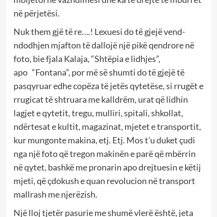
në përjetësi.
Nuk them gjë të re….! Lexuesi do të gjejë vend-
ndodhjen mjafton të dallojë një pikë qendrore në
foto, bie fjala Kalaja, “Shtëpia e lidhjes”,
apo “Fontana”, por më së shumti do të gjejë të
pasqyruar edhe copëza të jetës qytetëse, si rrugët e
rrugicat të shtruara me kalldrëm, urat që lidhin
lagjet e qytetit, tregu, mulliri, spitali, shkollat,
ndërtesat e kultit, magazinat, mjetet e transportit,
kur mungonte makina, etj. Etj. Mos t’u duket çudi
nga një foto që tregon makinën e parë që mbërrin
në qytet, bashkë me pronarin apo drejtuesin e këtij
mjeti, që çdokush e quan revolucion në transport
mallrash me njerëzish.
Një lloj tjetër pasurie me shumë vlerë është, jeta