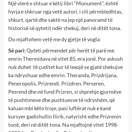
Një vlerë e shtuar e këtij libri “Monument”, është
hyrja e shkruar nga vetë autori, i cili përmbledhtas,
shkurt, qartë dhe saktë na jep një panoramë të
historisë së qytetit ndër shekuj, deri në ditët tona.
Do mjaftohem vetë me dy gjetje të vogla:
Së pari:
Qyteti përmendet për herët të parë me
emrin Thermidava në vitet 85, era jonë. Por askush
nuk duhet të çuditet kur të lexojë se gjatë shekujve
ka ndryshuar edhe emrin: Theranda, Prizdrijana,
Peneropolis, Prizrendi. Prizdren, Perseren,
Pesrend dhe në fund Prizren, si shprehje gjurmëve
të pushtimeve dhe pushtuesve të ndryshëm, që
kaluan mbi këto troje, pasi luftërat nuk e kanë
kursyer gadishullin Ilirik, natyrisht edhe Prizrenin
tonë, deri në ditët tona. Na mjaftojnë vitet 1998-