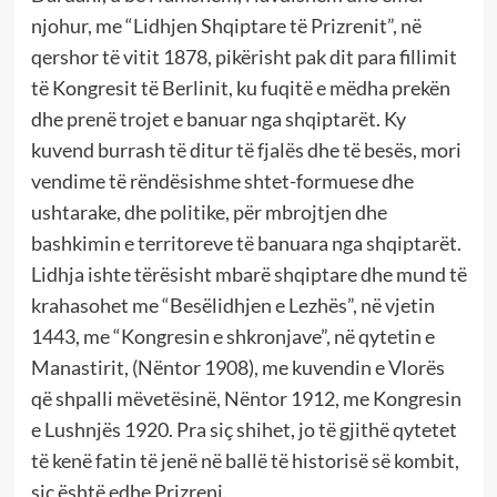
njohur, me “Lidhjen Shqiptare të Prizrenit”, në
qershor të vitit 1878, pikërisht pak dit para fillimit
të Kongresit të Berlinit, ku fuqitë e mëdha prekën
dhe prenë trojet e banuar nga shqiptarët. Ky
kuvend burrash të ditur të fjalës dhe të besës, mori
vendime të rëndësishme shtet-formuese dhe
ushtarake, dhe politike, për mbrojtjen dhe
bashkimin e territoreve të banuara nga shqiptarët.
Lidhja ishte tërësisht mbarë shqiptare dhe mund të
krahasohet me “Besëlidhjen e Lezhës”, në vjetin
1443, me “Kongresin e shkronjave”, në qytetin e
Manastirit, (Nëntor 1908), me kuvendin e Vlorës
që shpalli mëvetësinë, Nëntor 1912, me Kongresin
e Lushnjës 1920. Pra siç shihet, jo të gjithë qytetet
të kenë fatin të jenë në ballë të historisë së kombit,
siç është edhe Prizreni.