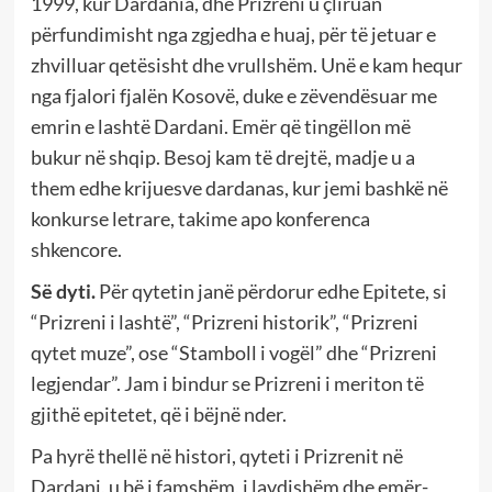
1999, kur Dardania, dhe Prizreni u çliruan
përfundimisht nga zgjedha e huaj, për të jetuar e
zhvilluar qetësisht dhe vrullshëm. Unë e kam hequr
nga fjalori fjalën Kosovë, duke e zëvendësuar me
emrin e lashtë Dardani. Emër që tingëllon më
bukur në shqip. Besoj kam të drejtë, madje u a
them edhe krijuesve dardanas, kur jemi bashkë në
konkurse letrare, takime apo konferenca
shkencore.
Së dyti.
Për qytetin janë përdorur edhe Epitete, si
“Prizreni i lashtë”, “Prizreni historik”, “Prizreni
qytet muze”, ose “Stamboll i vogël” dhe “Prizreni
legjendar”. Jam i bindur se Prizreni i meriton të
gjithë epitetet, që i bëjnë nder.
Pa hyrë thellë në histori, qyteti i Prizrenit në
Dardani, u bë i famshëm, i lavdishëm dhe emër-