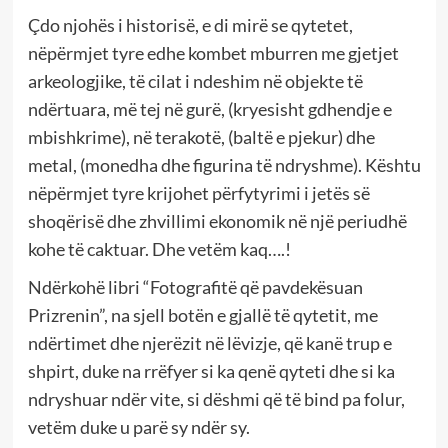
Çdo njohës i historisë, e di mirë se qytetet,
nëpërmjet tyre edhe kombet mburren me gjetjet
arkeologjike, të cilat i ndeshim në objekte të
ndërtuara, më tej në gurë, (kryesisht gdhendje e
mbishkrime), në terakotë, (baltë e pjekur) dhe
metal, (monedha dhe figurina të ndryshme). Kështu
nëpërmjet tyre krijohet përfytyrimi i jetës së
shoqërisë dhe zhvillimi ekonomik në një periudhë
kohe të caktuar. Dhe vetëm kaq….!
Ndërkohë libri “Fotografitë që pavdekësuan
Prizrenin”, na sjell botën e gjallë të qytetit, me
ndërtimet dhe njerëzit në lëvizje, që kanë trup e
shpirt, duke na rrëfyer si ka qenë qyteti dhe si ka
ndryshuar ndër vite, si dëshmi që të bind pa folur,
vetëm duke u parë sy ndër sy.