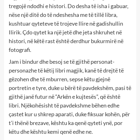
tregojë ndodhi e histori. Do desha të isha i gabuar,
nëse një ditë do të ndeshesha me të tillë libra,
kushtuar qyteteve të trojeve Ilire në gadishullin
Ilirik. Çdo qytet ka një jetë dhe jeta shkruhet në
histori, në këtë rast është derdhur bukurmirë në
fotografi.
Jam i bindur dhe besoj se të gjithë personat-
personazhe të këtij libri magjik, kanë të drejtë të
gëzohen dhe të mburren, sepse këtu gjejnë
portretin e tyre, duke u bërë të pavdekshëm, pasi të
gjithë janë futur në “Arkën e kujtesës”, që është
libri. Njëkohësisht të pavdekshme bëhen edhe
çastet kur u shkrep aparati, duke fiksuar kohën, për
t’i thënë brezave, kështu ka qenë qyteti ynë, por
këtu dhe kështu kemi qenë edhe ne.