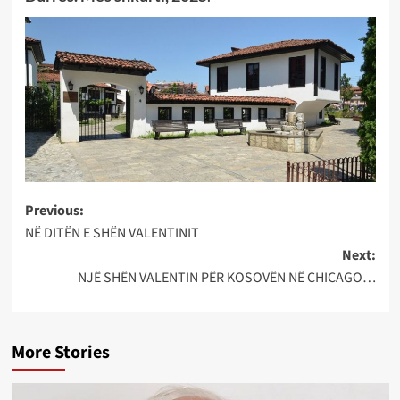
Post
Previous:
NË DITËN E SHËN VALENTINIT
navigation
Next:
NJË SHËN VALENTIN PËR KOSOVËN NË CHICAGO…
More Stories