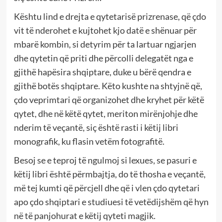
Kështu lind e drejta e qytetarisë prizrenase, që çdo
vit të nderohet e kujtohet kjo datë e shënuar për
mbarë kombin, si detyrim për ta lartuar ngjarjen
dhe qytetin që priti dhe përcolli delegatët nga e
gjithë hapësira shqiptare, duke u bërë qendra e
gjithë botës shqiptare. Këto kushte na shtyjnë që,
çdo veprimtari që organizohet dhe kryhet për këtë
qytet, dhe në këtë qytet, meriton mirënjohje dhe
nderim të veçantë, siç është rasti i këtij libri
monografik, ku flasin vetëm fotografitë.
Besoj se e teproj të ngulmoj si lexues, se pasuri e
këtij libri është përmbajtja, do të thosha e veçantë,
më tej kumti që përcjell dhe që i vlen çdo qytetari
apo çdo shqiptari e studiuesi të vetëdijshëm që hyn
në të panjohurat e këtij qyteti magjik.