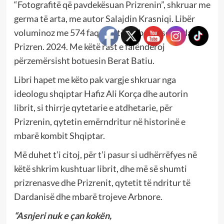
“Fotografitë që pavdekësuan Prizrenin”, shkruar me
germa të arta, me autor Salajdin Krasniqi. Libër
voluminoz me 574 faqe. Shtëpia botuese “Fidani”.
Prizren. 2024. Me këtë rast e falënderoj
përzemërsisht botuesin Berat Batiu.
Libri hapet me këto pak vargje shkruar nga
ideologu shqiptar Hafiz Ali Korça dhe autorin
librit, si thirrje qytetarie e atdhetarie, për
Prizrenin, qytetin emërndritur në historinë e
mbarë kombit Shqiptar.
Më duhet t’i citoj, për t’i pasur si udhërrëfyes në
këtë shkrim kushtuar librit, dhe më së shumti
prizrenasve dhe Prizrenit, qytetit të ndritur të
Dardanisë dhe mbarë trojeve Arbnore.
“Asnjeri nuk e çan kokën,