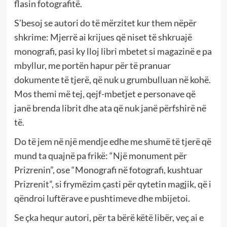
flasin fotografitë.
S’besoj se autori do të mërzitet kur them nëpër
shkrime: Mjerrë ai krijues që niset të shkruajë
monografi, pasi ky lloj libri mbetet si magazinë e pa
mbyllur, me portën hapur për të pranuar
dokumente të tjerë, që nuk u grumbulluan në kohë.
Mos themi më tej, qejf-mbetjet e personave që
janë brenda librit dhe ata që nuk janë përfshirë në
të.
Do të jem në një mendje edhe me shumë të tjerë që
mund ta quajnë pa frikë: “Një monument për
Prizrenin”, ose “Monografi në fotografi, kushtuar
Prizrenit”, si frymëzim çasti për qytetin magjik, që i
qëndroi luftërave e pushtimeve dhe mbijetoi.
Se çka hequr autori, për ta bërë këtë libër, veç ai e