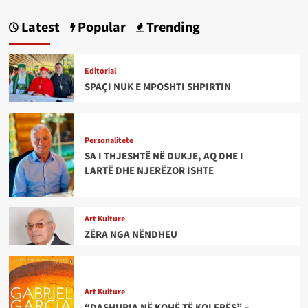
Latest
Popular
Trending
Editorial
SPAÇI NUK E MPOSHTI SHPIRTIN
Personalitete
SA I THJESHTË NË DUKJE, AQ DHE I
LARTË DHE NJERËZOR ISHTE
Art Kulture
ZËRA NGA NËNDHEU
Art Kulture
“DASHURIA NË KOHË TË KOLERËS” –