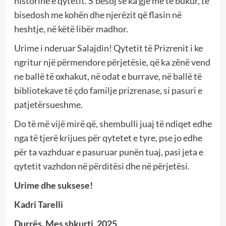
historinë e qytetit. S’besoj se ka gjë më të bukur, të
bisedosh me kohën dhe njerëzit që flasin në
heshtje, në këtë libër madhor.
Urime i nderuar Salajdin! Qytetit të Prizrenit i ke
ngritur një përmendore përjetësie, që ka zënë vend
ne ballë të oxhakut, në odat e burrave, në ballë të
bibliotekave të çdo familje prizrenase, si pasuri e
patjetërsueshme.
Do të më vijë mirë që, shembulli juaj të ndiqet edhe
nga të tjerë krijues për qytetet e tyre, pse jo edhe
për ta vazhduar e pasuruar punën tuaj, pasi jeta e
qytetit vazhdon në përditësi dhe në përjetësi.
Urime dhe suksese!
Kadri Tarelli
Durrës. Mes shkurti, 2025
.