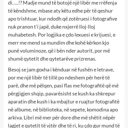
di…..!? Madje mund të botojë një libër me rrëfenja
të këndshme, mbase aty këtu edhe për të qeshur
apo trishtuar, kur ndodh që zotëruesi i fotografive
nuk pranon t’i japë, duke nxjerrë lloj-lloj
muhabetesh. Por logjika e çdo lexuesi e krijuesi, e
merr me mend sa mundim dhe kohë kërkon kjo
punë voluminoze, që i bën nder autorit, por më
shumë qytetit dhe qytetarëve prizrenas.
Besoj se jam goxha i kënduar në fushën e letrave,
por me një libër të tillë po ndeshem për herë të
parë, dhe më pëlqen, pasi flas me fotografitë që më
përgjigjen shqip, pavarësisht se kush ka shkrepur
aparatin dhe kush i ka mbajtur e ruajtur fotografitë
në albume, në biblioteka, në sepete, komodina apo
arkiva. Libri më mer për dore dhe më shëtit nëpër
lagjet e qytetit të vjtër dhe të ri, ku çdo gur mund të