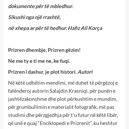
dokumente për të mbledhur.
Sikushi nga një rrashtë,
në xhepa ar për të hedhur.
Hafiz Ali Korça
Prizren dhembje, Prizren gëzim!
Ne me ty e ti me ne, ke fuqi.
Prizren i dashur, je plot histori
.
Autori
Në këtë udhëtim mendimi, më duhet të përgëzoj e
falënderoj autorin Salajdin Krasniqi, për punën e
jashtëzakonshme dhe plot përkushtim e mundim,
për grumbullimin e materialit fotografik, më pas
studimi dhe përzgjedhja për t’u futur në këtë libër,
që unë e quaj “Enciklopedi e Prizrenit”, ku heshtur