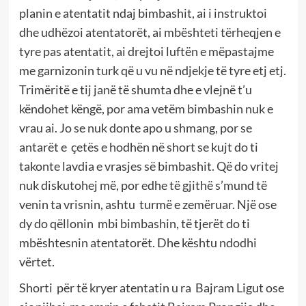
planin e atentatit ndaj bimbashit, ai i instruktoi
dhe udhëzoi atentatorët, ai mbështeti tërheqjen e
tyre pas atentatit, ai drejtoi luftën e mëpastajme
me garnizonin turk që u vu në ndjekje të tyre etj etj.
Trimëritë e tij janë të shumta dhe e vlejnë t’u
këndohet këngë, por ama vetëm bimbashin nuk e
vrau ai. Jo se nuk donte apo u shmang, por se
antarët e çetës e hodhën në short se kujt do ti
takonte lavdia e vrasjes së bimbashit. Që do vritej
nuk diskutohej më, por edhe të gjithë s’mund të
venin ta vrisnin, ashtu turmë e zemëruar. Një ose
dy do qëllonin mbi bimbashin, të tjerët do ti
mbështesnin atentatorët. Dhe kështu ndodhi
vërtet.
Shorti për të kryer atentatin u ra Bajram Ligut ose