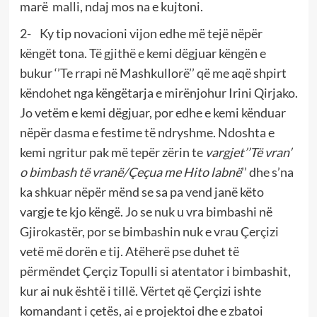
marë malli, ndaj mos na e kujtoni.
2- Ky tip novacioni vijon edhe më tejë nëpër
këngët tona. Të gjithë e kemi dëgjuar këngën e
bukur ‘’Te rrapi në Mashkullorë’’ që me aqë shpirt
këndohet nga këngëtarja e mirënjohur Irini Qirjako.
Jo vetëm e kemi dëgjuar, por edhe e kemi kënduar
nëpër dasma e festime të ndryshme. Ndoshta e
kemi ngritur pak më tepër zërin te
vargjet’’Të vran’
o bimbash të vranë/Çeçua me Hito labnë
’’ dhe s’na
ka shkuar nëpër mënd se sa pa vend janë këto
vargje te kjo këngë. Jo se nuk u vra bimbashi në
Gjirokastër, por se bimbashin nuk e vrau Çerçizi
vetë më dorën e tij. Atëherë pse duhet të
përmëndet Çerçiz Topulli si atentator i bimbashit,
kur ai nuk është i tillë. Vërtet që Çerçizi ishte
komandant i çetës, ai e projektoi dhe e zbatoi