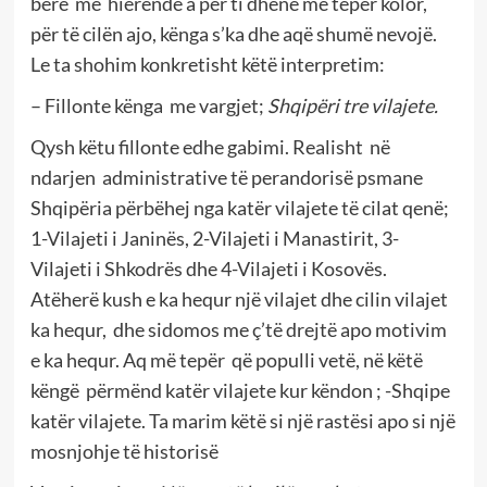
bërë me hierëndë a për ti dhënë më tepër kolor,
për të cilën ajo, kënga s’ka dhe aqë shumë nevojë.
Le ta shohim konkretisht këtë interpretim:
– Fillonte kënga me vargjet;
Shqipëri tre vilajete.
Qysh këtu fillonte edhe gabimi. Realisht në
ndarjen administrative të perandorisë psmane
Shqipëria përbëhej nga katër vilajete të cilat qenë;
1-Vilajeti i Janinës, 2-Vilajeti i Manastirit, 3-
Vilajeti i Shkodrës dhe 4-Vilajeti i Kosovës.
Atëherë kush e ka hequr një vilajet dhe cilin vilajet
ka hequr, dhe sidomos me ç’të drejtë apo motivim
e ka hequr. Aq më tepër që populli vetë, në këtë
këngë përmënd katër vilajete kur këndon ; -Shqipe
katër vilajete. Ta marim këtë si një rastësi apo si një
mosnjohje të historisë