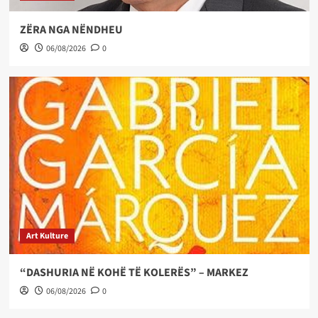
ZËRA NGA NËNDHEU
06/08/2026
0
Art Kulture
“DASHURIA NË KOHË TË KOLERËS” – MARKEZ
06/08/2026
0