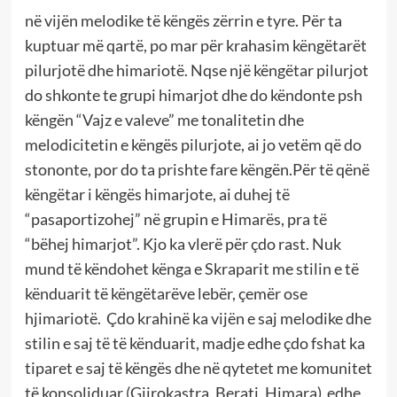
në vijën melodike të këngës zërrin e tyre. Për ta
kuptuar më qartë, po mar për krahasim këngëtarët
pilurjotë dhe himariotë. Nqse një këngëtar pilurjot
do shkonte te grupi himarjot dhe do këndonte psh
këngën “Vajz e valeve” me tonalitetin dhe
melodicitetin e këngës pilurjote, ai jo vetëm që do
stononte, por do ta prishte fare këngën.Për të qënë
këngëtar i këngës himarjote, ai duhej të
“pasaportizohej” në grupin e Himarës, pra të
“bëhej himarjot”. Kjo ka vlerë për çdo rast. Nuk
mund të këndohet kënga e Skraparit me stilin e të
kënduarit të këngëtarëve lebër, çemër ose
hjimariotë. Çdo krahinë ka vijën e saj melodike dhe
stilin e saj të të kënduarit, madje edhe çdo fshat ka
tiparet e saj të këngës dhe në qytetet me komunitet
të konsoliduar (Gjirokastra, Berati, Himara) edhe