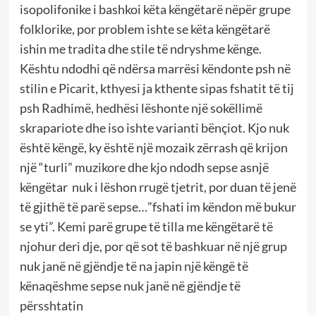
isopolifonike i bashkoi këta këngëtarë nëpër grupe
folklorike, por problem ishte se këta këngëtarë
ishin me tradita dhe stile të ndryshme kënge.
Kështu ndodhi që ndërsa marrësi këndonte psh në
stilin e Picarit, kthyesi ja kthente sipas fshatit të tij
psh Radhimë, hedhësi lëshonte një sokëllimë
skrapariote dhe iso ishte varianti bënçiot. Kjo nuk
është këngë, ky është një mozaik zërrash që krijon
një “turli” muzikore dhe kjo ndodh sepse asnjë
këngëtar nuk i lëshon rrugë tjetrit, por duan të jenë
të gjithë të parë sepse…”fshati im këndon më bukur
se yti”. Kemi parë grupe të tilla me këngëtarë të
njohur deri dje, por që sot të bashkuar në një grup
nuk janë në gjëndje të na japin një këngë të
kënaqëshme sepse nuk janë në gjëndje të
përsshtatin