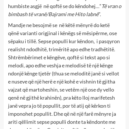
humbiste asgjë në qoftë se do këndohej…”
Të vran o
bimbash të vranë/Bajrami me Hito labnë
”.
Mandje ne besojmë se në këtë mënyrë do ketë
qënë varianti origjinal i kënëgs së mësipërme, ose
sëpaku i tillë. Sepse populli kur këndon, i pasqyron
realisht ndodhitë, trimëritë apo edhe tradhëtitë.
Shtrëmbërimet e këngëve, qoftë si tekst apo si
melodi, apo edhe veshja e melodisë të një kënge
ndonjë kënge tjetër (thua se meloditë janë si vellot
e nuseve që një herë e një kohë e vishnin të gjitha
vajzat që martoheshin, se vetëm një ose dy vello
qenë në gjithë krahinën), pra këto lloj marifetesh
janë vepra jo të popullit, por të atij që kërkon ti
imponohet popullit. Dhe që në një farë mënyre ja
ariti qëllimit sepse populli donte ta këndonte me