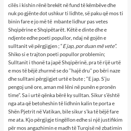
cilës i kishin rënë brekët në fund të këmbëve dhe
nuk po gjënte dot ushkur ti lidhte, së paku që mos ti
binin fare e jo më të mbante lidhur pas vetes
Shqipërine e Shqipëtarët. Këtë e dinte dhe e
ndjente edhe poeti popullor, ndaj në gojën e
sulltanit vë përgjigjen ; “
E jap, por duan më vete”.
Shiko si e trajton poeti popullor problemin;
Sulltanit i thonë ta japë Shqipërinë, pra të rijë urtë
e mos të bëjë zhurmë se do ‘’hajë dru’’ po bëri naze
dhe sulltani përgjigjet urtë e bute ; “E jap. S’ju
pengoj unë ore, aman më lëni në punën e pronën
time”. Sa i urtë qënka bërë ky sulltan. Sikur s’është
nga ata që betoheshin të lidhnin kalin te porta e
Shën Pjetrit në Vatikan, bile sikur s’ka të bëjë fare
me ata. Kjo përgjigje tingëllon edhe si një justifikim
për mos angazhimin e madh të Turqisë në zbatimin