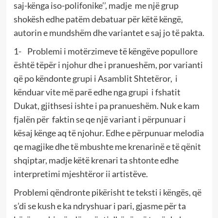
saj-kënga iso-polifonike’’, madje me një grup
shokësh edhe patëm debatuar për këtë këngë,
autorin e mundshëm dhe variantet e saj jo të pakta.
1- Problemi i motërzimeve të këngëve popullore
është tëpër i njohur dhe i pranueshëm, por varianti
që po këndonte grupi i Asamblit Shtetëror, i
kënduar vite më parë edhe nga grupi i fshatit
Dukat, gjithsesi ishte i pa pranueshëm. Nuk e kam
fjalën për faktin se qe një variant i përpunuar i
kësaj kënge aq të njohur. Edhe e përpunuar melodia
qe magjike dhe të mbushte me krenarinë e të qënit
shqiptar, madje këtë krenari ta shtonte edhe
interpretimi mjeshtëror ii artistëve.
Problemi qëndronte pikërisht te teksti i këngës, që
s’di se kush e ka ndryshuar i pari, gjasme për ta