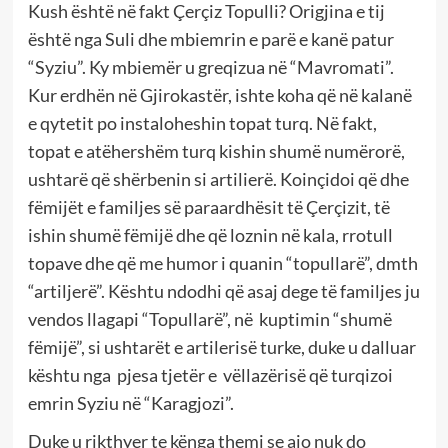
Kush është në fakt Çerçiz Topulli? Origjina e tij
është nga Suli dhe mbiemrin e parë e kanë patur
“Syziu”. Ky mbiemër u greqizua në “Mavromati”.
Kur erdhën në Gjirokastër, ishte koha që në kalanë
e qytetit po instaloheshin topat turq. Në fakt,
topat e atëhershëm turq kishin shumë numërorë,
ushtarë që shërbenin si artilierë. Koinçidoi që dhe
fëmijët e familjes së paraardhësit të Çerçizit, të
ishin shumë fëmijë dhe që loznin në kala, rrotull
topave dhe që me humor i quanin “topullarë”, dmth
“artiljerë”. Kështu ndodhi që asaj dege të familjes ju
vendos llagapi “Topullarë”, në kuptimin “shumë
fëmijë”, si ushtarët e artilerisë turke, duke u dalluar
kështu nga pjesa tjetër e vëllazërisë që turqizoi
emrin Syziu në “Karagjozi”.
Duke u rikthyer te kënga themi se ajo nuk do