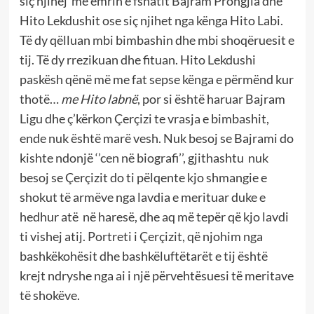
siç njihej me emrin e fshatit Bajram Prongjia dhe
Hito Lekdushit ose siç njihet nga kënga Hito Labi.
Të dy qëlluan mbi bimbashin dhe mbi shoqëruesit e
tij. Të dy rrezikuan dhe fituan. Hito Lekdushi
paskësh qënë më me fat sepse kënga e përmënd kur
thotë…
me Hito labnë
, por si është haruar Bajram
Ligu dhe ç’kërkon Çerçizi te vrasja e bimbashit,
ende nuk është marë vesh. Nuk besoj se Bajrami do
kishte ndonjë ‘’cen në biografi’’, gjithashtu nuk
besoj se Çerçizit do ti pëlqente kjo shmangie e
shokut të armëve nga lavdia e merituar duke e
hedhur atë në haresë, dhe aq më tepër që kjo lavdi
ti vishej atij. Portreti i Çerçizit, që njohim nga
bashkëkohësit dhe bashkëluftëtarët e tij është
krejt ndryshe nga ai i një përvehtësuesi të meritave
të shokëve.