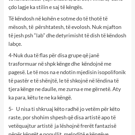
çdo lagje ka stilin e saj të këngës.
Të këndosh në kohën e sotme do të thotë të
mësosh, të përshtatesh, të evolosh. Nuk mjafton
të jesh psh “lab” dhe detyrimisht të dish të këndosh
labçe.
4-Nuk dua të flas për disa grupe që janë
trasformuar në shpk kënge dhe këndojnë me
pagesë. Le të mos na e ndotin mjedisin isopolifonik
të pastër e të shënjtë, le të shkojnë në lëndina të
tjera kënge ne daulle, me zurna e me gërnetë. Aty
ka para, këtu te ne ka këngë.
5- U nisa ti shkruaj këto radhë jo vetëm për këto
raste, por shohim shpesh që disa artistë apo të
vetëquajtur artistë ja lëshojnë frerët fantazisë
nëpër këngët e popullit, meloditë e këngëve