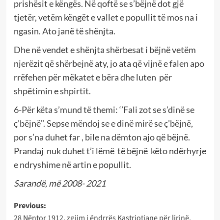
prishësit e këngës. Në qoftë se s’bëjnë dot gjë
tjetër, vetëm këngët e vallet e popullit të mos na i
ngasin. Ato janë të shënjta.
Dhe në vendet e shënjta shërbesat i bëjnë vetëm
njerëzit që shërbejnë aty, jo ata që vijnë e falen apo
rrëfehen për mëkatet e bëra dhe luten për
shpëtimin e shpirtit.
6-Për këta s’mund të themi: ‘’Fali zot se s’dinë se
ç’bëjnë’’. Sepse mëndoj se e dinë mirë se ç’bëjnë,
por s’na duhet far , bile na dëmton ajo që bëjnë.
Prandaj nuk duhet t’i lëmë të bëjnë këto ndërhyrje
e ndryshime në artin e popullit.
Sarandë, më 2008- 2021
Post
Previous:
28 Nëntor 1912, zgjim i ëndrrës Kastriotiane për lirinë,