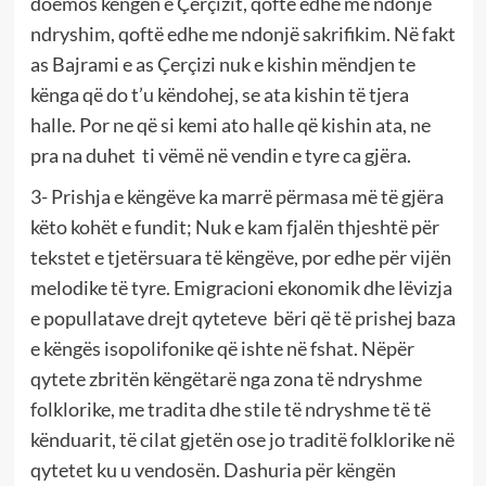
doemos këngën e Çerçizit, qoftë edhe me ndonjë
ndryshim, qoftë edhe me ndonjë sakrifikim. Në fakt
as Bajrami e as Çerçizi nuk e kishin mëndjen te
kënga që do t’u këndohej, se ata kishin të tjera
halle. Por ne që si kemi ato halle që kishin ata, ne
pra na duhet ti vëmë në vendin e tyre ca gjëra.
3- Prishja e këngëve ka marrë përmasa më të gjëra
këto kohët e fundit; Nuk e kam fjalën thjeshtë për
tekstet e tjetërsuara të këngëve, por edhe për vijën
melodike të tyre. Emigracioni ekonomik dhe lëvizja
e popullatave drejt qyteteve bëri që të prishej baza
e këngës isopolifonike që ishte në fshat. Nëpër
qytete zbritën këngëtarë nga zona të ndryshme
folklorike, me tradita dhe stile të ndryshme të të
kënduarit, të cilat gjetën ose jo traditë folklorike në
qytetet ku u vendosën. Dashuria për këngën