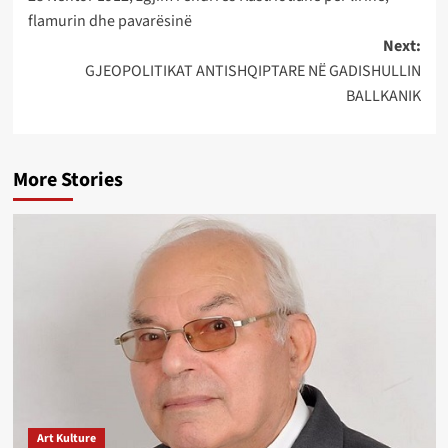
navigation
flamurin dhe pavarësinë
Next:
GJEOPOLITIKAT ANTISHQIPTARE NË GADISHULLIN
BALLKANIK
More Stories
Art Kulture