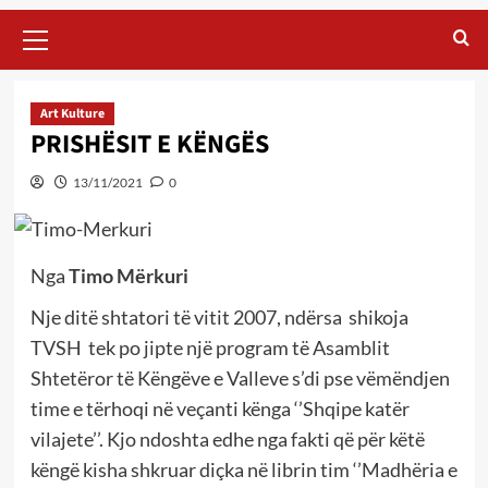
Primary
Menu
Art Kulture
PRISHËSIT E KËNGËS
13/11/2021
0
Nga
Timo Mërkuri
Nje ditë shtatori të vitit 2007, ndërsa shikoja
TVSH tek po jipte një program të Asamblit
Shtetëror të Këngëve e Valleve s’di pse vëmëndjen
time e tërhoqi në veçanti kënga ‘’Shqipe katër
vilajete’’. Kjo ndoshta edhe nga fakti që për këtë
këngë kisha shkruar diçka në librin tim ‘’Madhëria e