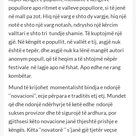
popullore apo ritmet e valleve popullore, si të jenë
në mall pa zot. Hiq një varg e shto dy vargje, hiq një
notë e shto një varg notash, ndrysho një kërcim
valltari e shto tri tundje shamie. Të kuptojmë një
gjë. Në këngët e popullit, në vallët e tij, asgjë nuk
është e tepër, dhe asgjë nuk ka lënë mangët autori
anonym popull, që të heqim a të shtojmë nëpër
festivale në lagje apo në fshat. Apo edhe ne rang
kombëtar.
Mund të krijohet momentalisht bindja e ndonjë
‘’novacioni’’, ecje përpara e traditës etj etj. Mundet
që dhe ndonjë ndërhyrje të ketë edhe ndonjë
sukses provizor dhe të sigurojë të ardhura, por
gjithsesi këto novacione janë thjeshtë prishje e
këngës. Këta ‘’novatorë ‘’ s’janë gjë tjetër veçse