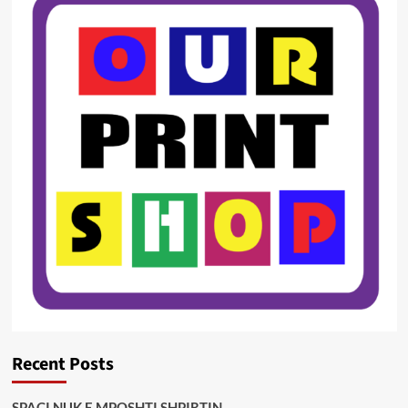
Recent Posts
SPAÇI NUK E MPOSHTI SHPIRTIN