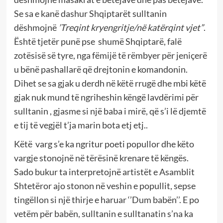
Se sa e kanë dashur Shqiptarët sulltanin
dëshmojnë
’Treqint kryengritje/në katërqint vjet”
.
Është tjetër punë pse shumë Shqiptarë, falë
zotësisë së tyre, nga fëmijë të rëmbyer për jeniçerë
u bënë pashallarë që drejtonin e komandonin.
Dihet se sa gjak u derdh në këtë rrugë dhe mbi këtë
gjak nuk mund të ngriheshin këngë lavdërimi për
sulltanin , gjasme si një baba i mirë, që s’i lë djemtë
e tij të vegjël t’ja marin bota etj etj..
Këtë varg s’e ka ngritur poeti popullor dhe këto
vargje stonojnë në tërësinë krenare të këngës.
Sado bukur ta interpretojnë artistët e Asamblit
Shtetëror ajo stonon në veshin e popullit, sepse
tingëllon si një thirje e haruar ‘’Dum babën’’. E po
vetëm për babën, sulltanin e sulltanatin s’na ka