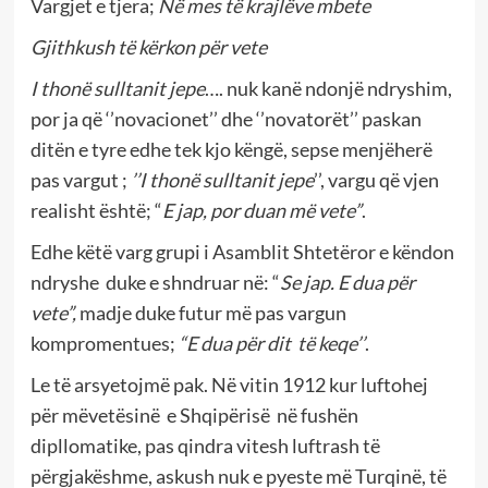
Vargjet e tjera;
Në mes të krajlëve mbete
Gjithkush të kërkon për vete
I thonë sulltanit jepe
…. nuk kanë ndonjë ndryshim,
por ja që ‘’novacionet’’ dhe ‘’novatorët’’ paskan
ditën e tyre edhe tek kjo këngë, sepse menjëherë
pas vargut ;
’’I thonë sulltanit jepe
’’, vargu që vjen
realisht është; “
E jap, por duan më vete”
.
Edhe këtë varg grupi i Asamblit Shtetëror e këndon
ndryshe duke e shndruar në: “
Se jap. E dua për
vete”,
madje duke futur më pas vargun
kompromentues;
“E dua për dit të keqe’’
.
Le të arsyetojmë pak. Në vitin 1912 kur luftohej
për mëvetësinë e Shqipërisë në fushën
dipllomatike, pas qindra vitesh luftrash të
përgjakëshme, askush nuk e pyeste më Turqinë, të