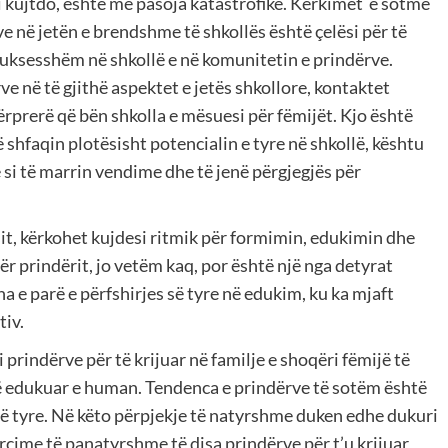
i kujtdo, është me pasoja katastrofike. Kërkimet e sotme
e në jetën e brendshme të shkollës është çelësi për të
 suksesshëm në shkollë e në komunitetin e prindërve.
 në të gjithë aspektet e jetës shkollore, kontaktet
rprerë që bën shkolla e mësuesi për fëmijët. Kjo është
 shfaqin plotësisht potencialin e tyre në shkollë, kështu
si të marrin vendime dhe të jenë përgjegjës për
sit, kërkohet kujdesi ritmik për formimin, edukimin dhe
për prindërit, jo vetëm kaq, por është një nga detyrat
na e parë e përfshirjes së tyre në edukim, ku ka mjaft
tiv.
prindërve për të krijuar në familje e shoqëri fëmijë të
ë edukuar e human. Tendenca e prindërve të sotëm është
 të tyre. Në këto përpjekje të natyrshme duken edhe dukuri
rcime të panatyrshme të disa prindërve për t’u krijuar