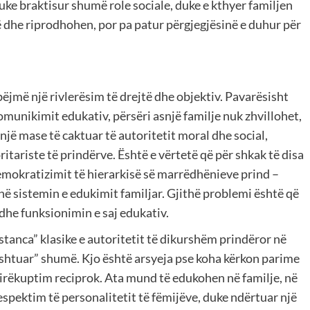
e braktisur shumë role sociale, duke e kthyer familjen
në dhe riprodhohen, por pa patur përgjegjësinë e duhur për
ëjmë një rivlerësim të drejtë dhe objektiv. Pavarësisht
munikimit edukativ, përsëri asnjë familje nuk zhvillohet,
jë mase të caktuar të autoritetit moral dhe social,
itariste të prindërve. Është e vërtetë që për shkak të disa
emokratizimit të hierarkisë së marrëdhënieve prind –
në sistemin e edukimit familjar. Gjithë problemi është që
 dhe funksionimin e saj edukativ.
istanca” klasike e autoritetit të dikurshëm prindëror në
shtuar” shumë. Kjo është arsyeja pse koha kërkon parime
irëkuptim reciprok. Ata mund të edukohen në familje, në
espektim të personalitetit të fëmijëve, duke ndërtuar një