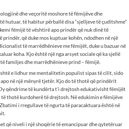
pologjinë dhe veçoritë moshore të fëmijëve dhe
të hutuar, të habitur përballë disa “sjelljeve të çuditshme”
 kemi fëmijë të vështirë apo prindër që nuk dinë të
ë prindër, që duke mos kuptuar kohën, ndodhen në një
dicionalist të marrëdhënieve me fëmijët, duke u bazuar në
kaluar koha. Kjo është një nga arsyet sociale që ka sjellë
të familjes dhe marrëdhënieve prind – fëmijë.
të e lidhur me mentalitetin populist sipas të cilit, sido
 apo në një mënyrë tjetër. Kjo do të thotë që prindërit
 Dy qëndrime të kundërta t’i drejtosh edukativisht fëmijët
do të thotë kurdoherë të drejtosh. Në edukimin e fëmijëve
batimi i rregullave të ngurta të paracaktuara është në
it.
et që niveli i një shoqërie të emancipuar dhe qytetëruar