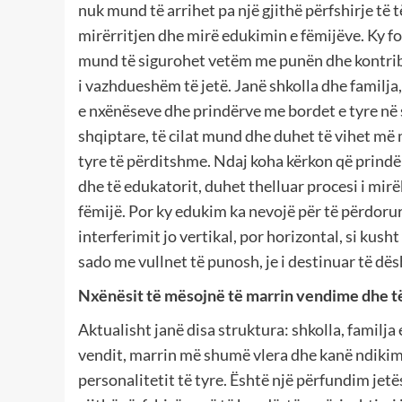
nuk mund të arrihet pa një gjithë përfshirje të 
mirërritjen dhe mirë edukimin e fëmijëve. Ky f
mund të sigurohet vetëm me punën dhe kontribut
i vazhdueshëm të jetë. Janë shkolla dhe familja,
e nxënëseve dhe prindërve me bordet e tyre në 
shqiptare, të cilat mund dhe duhet të vihet më 
tyre të përditshme. Ndaj koha kërkon që prindër
dhe të edukatorit, duhet thelluar procesi i mi
fëmijë. Por ky edukim ka nevojë për të përdor
interferimit jo vertikal, por horizontal, si kus
sado me vullnet të punosh, je i destinuar të dë
Nxënësit të mësojnë të marrin vendime dhe të
Aktualisht janë disa struktura: shkolla, familj
vendit, marrin më shumë vlera dhe kanë ndikim
personalitetit të tyre. Është një përfundim jet