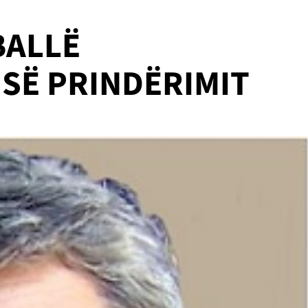
BALLË
 SË PRINDËRIMIT