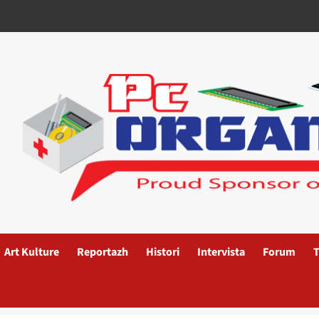
Art Kulture
Reportazh
Histori
Intervista
Forum
T