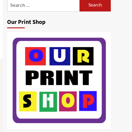
Search
for:
Our Print Shop