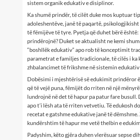
sistem organik edukativ e disiplinor.
Ka shumë prindër, të cilët duke mos kuptuar ti
adoleshentëve, janë të paqartë, psikologjikisht 
të fëmijëve të tyre. Pyetja që duhet bërë është:
prindërojnë? Duket se aktualisht ne kemi shum
“boshllëk edukativ” apo rob të konceptimit tra
parametrat e familjes tradicionale, të cilës i ka 
zhbalancimet të frikshme në sistemin edukativ 
Dobësimi i mjeshtërisë së edukimit prindëror ësh
që të vejë puna, fëmijët do rriten në një mënyrë
lundrojnë në det të hapur pa patur fare busull.
apo t’i lësh ata të rriten vetvetiu. Të edukosh 
recetat e gatshme edukative janë të dëmshme. Z
kundërshtim të hapur me vetë thelbin e edukim
Padyshim, këto gjëra duhen vlerësuar sepse dih