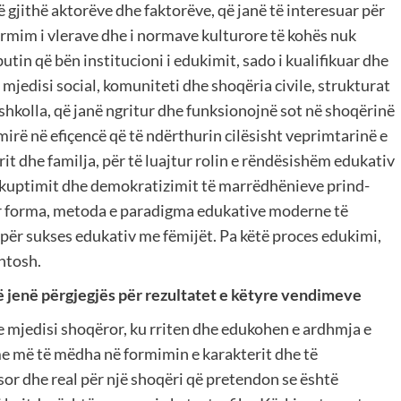
të gjithë aktorëve dhe faktorëve, që janë të interesuar për
ormim i vlerave dhe i normave kulturore të kohës nuk
in që bën institucioni i edukimit, sado i kualifikuar dhe
 mjedisi social, komuniteti dhe shoqëria civile, strukturat
shkolla, që janë ngritur dhe funksionojnë sot në shoqërinë
mirë në efiçencë që të ndërthurin cilësisht veprimtarinë e
it dhe familja, për të luajtur rolin e rëndësishëm edukativ
rëkuptimit dhe demokratizimit të marrëdhënieve prind-
ur forma, metoda e paradigma edukative moderne të
ht për sukses edukativ me fëmijët. Pa këtë proces edukimi,
shtosh.
 jenë përgjegjës për rezultatet e këtyre vendimeve
a e mjedisi shoqëror, ku rriten dhe edukohen e ardhmja e
e më të mëdha në formimin e karakterit dhe të
ësor dhe real për një shoqëri që pretendon se është