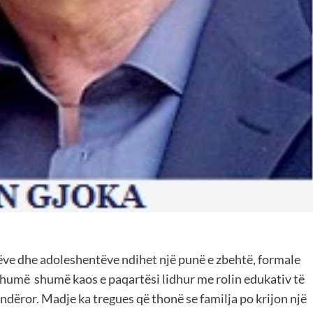
jëve dhe adoleshentëve ndihet një punë e zbehtë, formale
humë shumë kaos e paqartësi lidhur me rolin edukativ të
indëror. Madje ka tregues që thonë se familja po krijon një