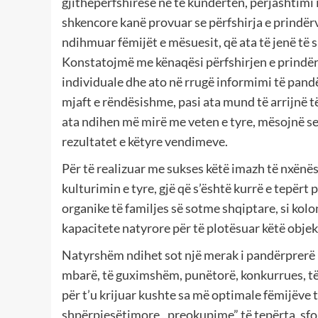
gjithëpërfshirëse në të kundërtën, përjashtimi 
shkencore kanë provuar se përfshirja e prindërv
ndihmuar fëmijët e mësuesit, që ata të jenë të
Konstatojmë me kënaqësi përfshirjen e prindërve
individuale dhe ato në rrugë informimi të pandë
mjaft e rëndësishme, pasi ata mund të arrijnë të
ata ndihen më mirë me veten e tyre, mësojnë se 
rezultatet e këtyre vendimeve.
Për të realizuar me sukses këtë imazh të nxënë
kulturimin e tyre, gjë që s’është kurrë e tepërt 
organike të familjes së sotme shqiptare, si kolo
kapacitete natyrore për të plotësuar këtë objek
Natyrshëm ndihet sot një merak i pandërprerë i 
mbarë, të guximshëm, punëtorë, konkurrues, t
për t’u krijuar kushte sa më optimale fëmijëve
shpërpjesëtimore ,,preokupime” të tepërta, sfo