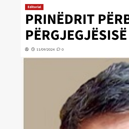
Editorial
PRINËDRIT PËR
PËRGJEGJËSISË
11/09/2024
0