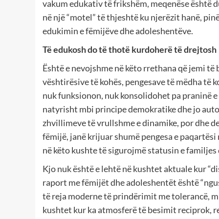
vakum edukativ të frikshëm, meqenëse është duk
në një “motel” të thjeshtë ku njerëzit hanë, pi
edukimin e fëmijëve dhe adoleshentëve.
Të edukosh do të thotë kurdoherë të drejtosh
Është e nevojshme në këto rrethana që jemi të b
vështirësive të kohës, pengesave të mëdha të ko
nuk funksionon, nuk konsolidohet pa praninë e n
natyrisht mbi principe demokratike dhe jo autor
zhvillimeve të vrullshme e dinamike, por dhe d
fëmijë, janë krijuar shumë pengesa e paqartësi 
në këto kushte të sigurojmë statusin e familjes
Kjo nuk është e lehtë në kushtet aktuale kur “d
raport me fëmijët dhe adoleshentët është “ngu
të reja moderne të prindërimit me tolerancë, m
kushtet kur ka atmosferë të besimit reciprok, r