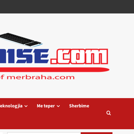
eknologjia
Me teper
Sherbime