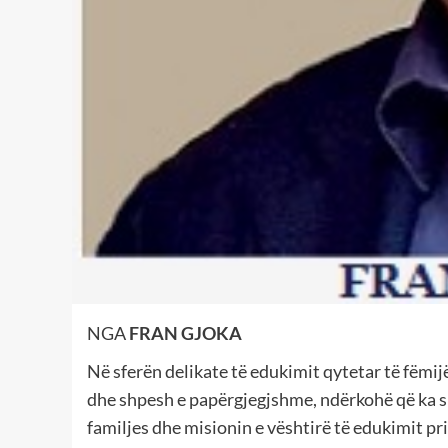
NGA
FRAN GJOKA
Në sferën delikate të edukimit qytetar të fëmi
dhe shpesh e papërgjegjshme, ndërkohë që ka s
familjes dhe misionin e vështirë të edukimit pr