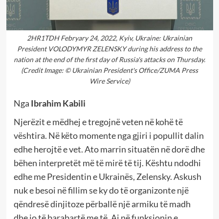
2HR1TDH Febryary 24, 2022, Kyiv, Ukraine: Ukrainian
President VOLODYMYR ZELENSKY during his address to the
nation at the end of the first day of Russia's attacks on Thursday.
(Credit Image: © Ukrainian President's Office/ZUMA Press
Wire Service)
Nga
Ibrahim Kabili
Njerëzit e mëdhej e tregojnë veten në kohë të
vështira. Në këto momente nga gjiri i popullit dalin
edhe herojtë e vet. Ato marrin situatën në dorë dhe
bëhen interpretët më të mirë të tij. Kështu ndodhi
edhe me Presidentin e Ukrainës, Zelensky. Askush
nuk e besoi në fillim se ky do të organizonte një
qëndresë dinjitoze përballë një armiku të madh
dhe jo të barabartë me të. Ai në funksionin e