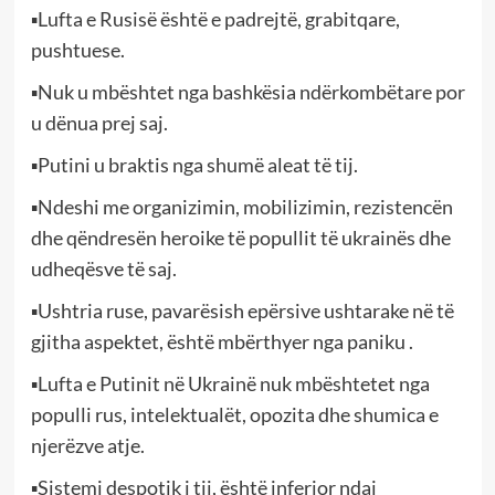
▪Lufta e Rusisë është e padrejtë, grabitqare,
pushtuese.
▪Nuk u mbështet nga bashkësia ndërkombëtare por
u dënua prej saj.
▪Putini u braktis nga shumë aleat të tij.
▪Ndeshi me organizimin, mobilizimin, rezistencën
dhe qëndresën heroike të popullit të ukrainës dhe
udheqësve të saj.
▪Ushtria ruse, pavarësish epërsive ushtarake në të
gjitha aspektet, është mbërthyer nga paniku .
▪Lufta e Putinit në Ukrainë nuk mbështetet nga
populli rus, intelektualët, opozita dhe shumica e
njerëzve atje.
▪Sistemi despotik i tij, është inferior ndaj