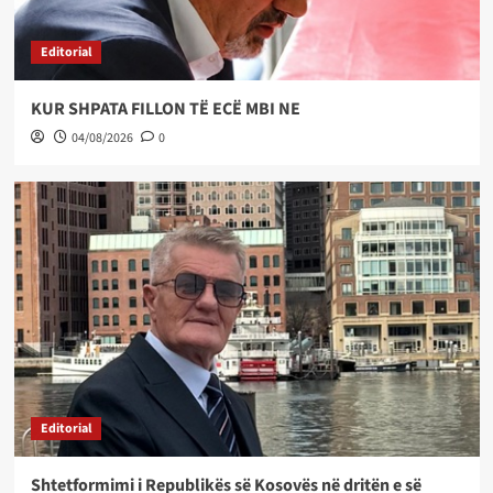
Editorial
KUR SHPATA FILLON TË ECË MBI NE
04/08/2026
0
Editorial
Shtetformimi i Republikës së Kosovës në dritën e së