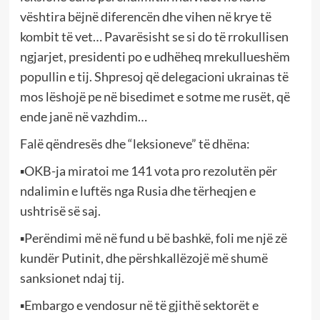
vështira bëjnë diferencën dhe vihen në krye të
kombit të vet… Pavarësisht se si do të rrokullisen
ngjarjet, presidenti po e udhëheq mrekullueshëm
popullin e tij. Shpresoj që delegacioni ukrainas të
mos lëshojë pe në bisedimet e sotme me rusët, që
ende janë në vazhdim…
Falë qëndresës dhe “leksioneve” të dhëna:
▪OKB-ja miratoi me 141 vota pro rezolutën për
ndalimin e luftës nga Rusia dhe tërheqjen e
ushtrisë së saj.
▪Perëndimi më në fund u bë bashkë, foli me një zë
kundër Putinit, dhe përshkallëzojë më shumë
sanksionet ndaj tij.
▪Embargo e vendosur në të gjithë sektorët e