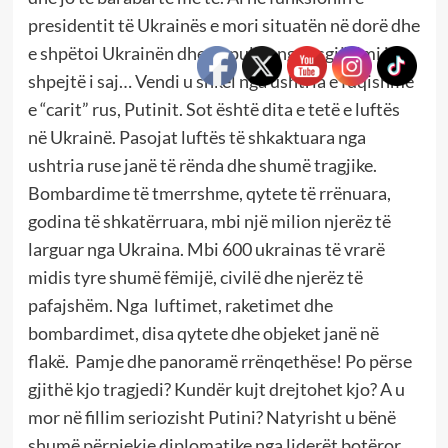
presidentit të Ukrainës e mori situatën në dorë dhe
e shpëtoi Ukrainën dhe popullin nga asgjësimi i
shpejtë i saj… Vendi u shkel nga ushtria e fuqishme
e “carit” rus, Putinit. Sot është dita e tetë e luftës
në Ukrainë. Pasojat luftës të shkaktuara nga
ushtria ruse janë të rënda dhe shumë tragjike.
Bombardime të tmerrshme, qytete të rrënuara,
godina të shkatërruara, mbi një milion njerëz të
larguar nga Ukraina. Mbi 600 ukrainas të vrarë
midis tyre shumë fëmijë, civilë dhe njerëz të
pafajshëm. Nga luftimet, raketimet dhe
bombardimet, disa qytete dhe objeket janë në
flakë. Pamje dhe panoramë rrënqethëse! Po përse
gjithë kjo tragjedi? Kundër kujt drejtohet kjo? A u
mor në fillim seriozisht Putini? Natyrisht u bënë
shumë përpjekje diplomatike nga liderët botëror