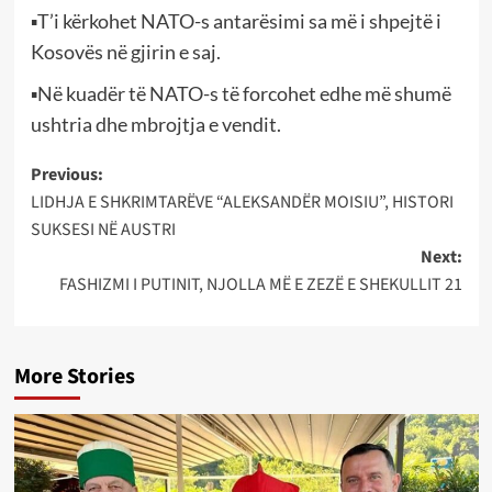
▪T’i kërkohet NATO-s antarësimi sa më i shpejtë i
Kosovës në gjirin e saj.
▪Në kuadër të NATO-s të forcohet edhe më shumë
ushtria dhe mbrojtja e vendit.
Post
Previous:
LIDHJA E SHKRIMTARËVE “ALEKSANDËR MOISIU”, HISTORI
navigation
SUKSESI NË AUSTRI
Next:
FASHIZMI I PUTINIT, NJOLLA MË E ZEZË E SHEKULLIT 21
More Stories