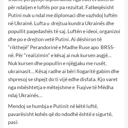
për ndaljen e luftës por pa rezultat. Fatkeqësisht
Putini nuk u ndal me diplomaci dhe vazhdoj luftën
në Ukrainë. Lufta u drejtua kundra Ukrainës dhe
popullit paqedashës të saj. Luftën e ideoi, organizoi
dhe po e drejton vetë Putini. Ai dëshiron të
“rikthejë” Perandorinë e Madhe Ruse apo BRSS-
në. Për “realizimin” e kësaj ai nuk kursen asgjë…
Nuk kursen dhe popullin e njëgjaku me rusët,
ukrainasit… Kësaj radhe ai bëri llogaritë gabim dhe
shpresoj se shpejt do ti vijë edhe disfata. Kjo varet
nga mbështetja e mëtejshme e Fuqive të Mëdha
ndaj Ukrainës…
Mendoj se humbja e Putinit në këtë luftë,
pavarësisht kohës që do ndodhë është e sigurtë,
pasi: