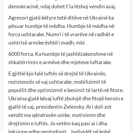
demokracinë, ndaj duhet t’ia lëshoj vendin asaj.
Agresori gjatë këtyre tetë ditëve në Ukrainë ka
pësuar humbje të mëdha. Humbje të mëdha në
forca ushtarake. Numri i të vrarëve në radhët e
ushtrisë armike është i madh, mbi
6000 forca. Ka humbje të jashtëzakonshme në
shkatërrimin e armëve dhe mjeteve luftarake.
E gjithë kjo falë luftës së drejtë të Ukrainës,
rezistencës së saj ushtarake, mobilizimit të
popullit dhe optimizmit e besimit të lartë në fitore.
Ukraina gjatë kësaj luftë zbulojë dhe fitojë heroin e
gjallë të saj, presidentin Zelensky. Ai i doli zot
vendit me qëndresën unike, motivimin dhe
drejtimin e luftës. Jo vetëm kaq pasi ai i dha
leksione edhe perëndimit… lndividët në kohë