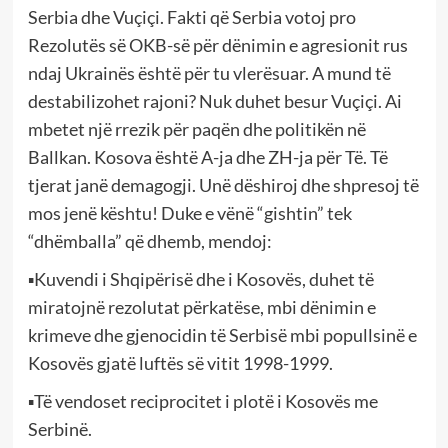
Serbia dhe Vuçiçi. Fakti që Serbia votoj pro
Rezolutës së OKB-së për dënimin e agresionit rus
ndaj Ukrainës është për tu vlerësuar. A mund të
destabilizohet rajoni? Nuk duhet besur Vuçiçi. Ai
mbetet një rrezik për paqën dhe politikën në
Ballkan. Kosova është A-ja dhe ZH-ja për Të. Të
tjerat janë demagogji. Unë dëshiroj dhe shpresoj të
mos jenë kështu! Duke e vënë “gishtin” tek
“dhëmballa” që dhemb, mendoj:
▪Kuvendi i Shqipërisë dhe i Kosovës, duhet të
miratojnë rezolutat përkatëse, mbi dënimin e
krimeve dhe gjenocidin të Serbisë mbi popullsinë e
Kosovës gjatë luftës së vitit 1998-1999.
▪Të vendoset reciprocitet i plotë i Kosovës me
Serbinë.