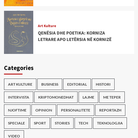
Art Kulture
QENËSIA DHE POETIKA: KORNIZA
LETRARE APO LETËRSIA NË KORNIZË
Categories
ART KULTURE
BUSINESS
EDITORIAL
HISTORI
INTERVISTA
KRIPTOMONEDHAT
LAJME
ME TEPER
NJOFTIME
OPINION
PERSONALITETE
REPORTAZH
SPECIALE
SPORT
STORIES
TECH
TEKNOLOGJIA
VIDEO