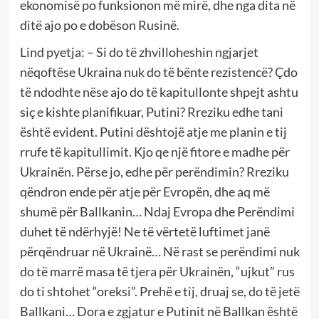
ekonomisë po funksionon më mirë, dhe nga dita në
ditë ajo po e dobëson Rusinë.
Lind pyetja: – Si do të zhvilloheshin ngjarjet
nëqoftëse Ukraina nuk do të bënte rezistencë? Çdo
të ndodhte nëse ajo do të kapitullonte shpejt ashtu
siç e kishte planifikuar, Putini? Rreziku edhe tani
është evident. Putini dështojë atje me planin e tij
rrufe të kapitullimit. Kjo qe një fitore e madhe për
Ukrainën. Përse jo, edhe për perëndimin? Rreziku
qëndron ende për atje për Evropën, dhe aq më
shumë për Ballkanin… Ndaj Evropa dhe Perëndimi
duhet të ndërhyjë! Ne të vërtetë luftimet janë
përqëndruar në Ukrainë… Në rast se perëndimi nuk
do të marrë masa të tjera për Ukrainën, “ujkut” rus
do ti shtohet “oreksi”. Prehë e tij, druaj se, do të jetë
Ballkani… Dora e zgjatur e Putinit në Ballkan është