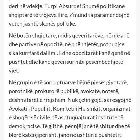
deri në vdekje. Turp! Absurde! Shumë politikanë
shqiptarë të trojeve ilire, s’mund ta paramendojnë
veten jashtë skenës politike.
Në botën shqiptare, midis qeveritarëve, në një anë
dhe partive në opozitë, në anën tjetër, pothuajse
s’ka kurrfarë dallimi. Edhe opozitarët kanë qenë në
pushtet dhe kanë qeverisur mbi pesëmbëdhjetë
vjet.
Në grupin e të korruptuarve bëjnë pjesë: gjyqtarë,
porotnikë, prokurorë publikë, avokatë, noterë,
dëshmitarët e rrejshëm. Nuk çelin gojë, as reagojnë
Avokati i Popullit, Komiteti i Helsinkit, organizmat
e shoqërisë civile, të ashtuquajturat institute të
demokracisë. Të gjithë, për një janë të shitur dhe të
blerë katërçipërisht, janë në ushtën e pushtetit.