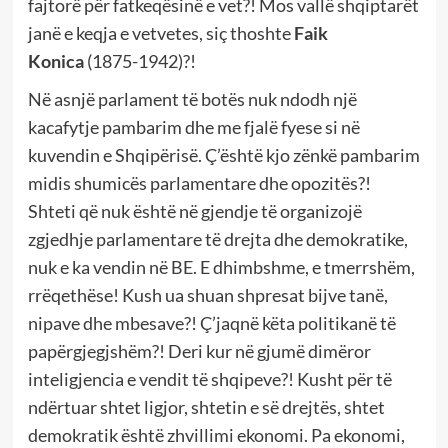
fajtorë për fatkeqësinë e vet?! Mos vallë shqiptarët
janë e keqja e vetvetes, siç thoshte
Faik
Konica
(1875-1942)?!
Në asnjë parlament të botës nuk ndodh një
kacafytje pambarim dhe me fjalë fyese si në
kuvendin e Shqipërisë. Ç’është kjo zënkë pambarim
midis shumicës parlamentare dhe opozitës?!
Shteti që nuk është në gjendje të organizojë
zgjedhje parlamentare të drejta dhe demokratike,
nuk e ka vendin në BE. E dhimbshme, e tmerrshëm,
rrëqethëse! Kush ua shuan shpresat bijve tanë,
nipave dhe mbesave?! Ç’jaqnë këta politikanë të
papërgjegjshëm?! Deri kur në gjumë dimëror
inteligjencia e vendit të shqipeve?! Kusht për të
ndërtuar shtet ligjor, shtetin e së drejtës, shtet
demokratik është zhvillimi ekonomi. Pa ekonomi,