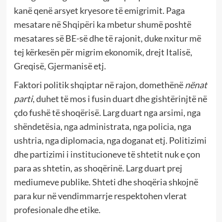
kanë qenë arsyet kryesore të emigrimit. Paga
mesatare në
Shqipëri
ka mbetur shumë poshtë
mesatares së BE-së dhe të rajonit, duke nxitur më
tej kërkesën për migrim ekonomik, drejt Italisë,
Greqisë, Gjermanisë etj.
Faktori politik shqiptar në rajon, domethënë
nënat
parti
, duhet të mos i fusin duart dhe gishtërinjtë në
çdo fushë të shoqërisë. Larg duart nga arsimi, nga
shëndetësia, nga administrata, nga policia, nga
ushtria, nga diplomacia, nga doganat etj. Politizimi
dhe partizimi i institucioneve të shtetit nuk e çon
para as shtetin, as shoqërinë. Larg duart prej
mediumeve publike. Shteti dhe shoqëria shkojnë
para kur në vendimmarrje respektohen vlerat
profesionale dhe etike.