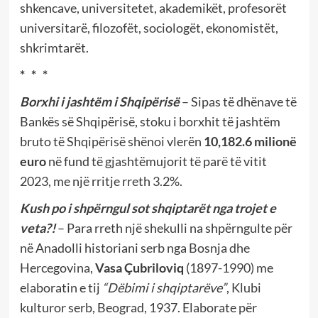
shkencave, universitetet, akademikët, profesorët
universitarë, filozofët, sociologët, ekonomistët,
shkrimtarët.
* * *
Borxhi i jashtëm i Shqipërisë
– Sipas të dhënave të
Bankës së Shqipërisë, stoku i borxhit të jashtëm
bruto të Shqipërisë shënoi vlerën
10,182.6 milionë
euro
në fund të gjashtëmujorit të parë të vitit
2023, me një rritje rreth 3.2%.
Kush po i shpërngul sot shqiptarët nga trojet e
veta?!
– Para rreth një shekulli na shpërngulte për
në Anadolli historiani serb nga Bosnja dhe
Hercegovina,
Vasa Çubriloviq
(1897-1990)
me
elaboratin e tij
“Dëbimi i shqiptarëve”
, Klubi
kulturor serb, Beograd, 1937. Elaborate për