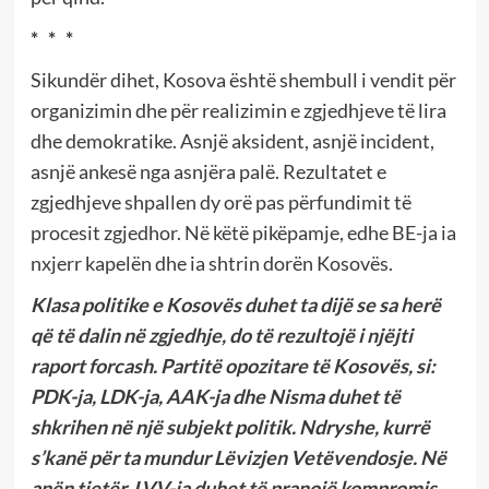
* * *
Sikundër dihet, Kosova është shembull i vendit për
organizimin dhe për realizimin e zgjedhjeve të lira
dhe demokratike. Asnjë aksident, asnjë incident,
asnjë ankesë nga asnjëra palë. Rezultatet e
zgjedhjeve shpallen dy orë pas përfundimit të
procesit zgjedhor. Në këtë pikëpamje, edhe BE-ja ia
nxjerr kapelën dhe ia shtrin dorën Kosovës.
Klasa politike e Kosovës duhet ta dijë se sa herë
që të dalin në zgjedhje, do të rezultojë i njëjti
raport forcash. Partitë opozitare të Kosovës, si:
PDK-ja, LDK-ja, AAK-ja dhe Nisma duhet të
shkrihen në një subjekt politik. Ndryshe, kurrë
s’kanë për ta mundur Lëvizjen Vetëvendosje. Në
anën tjetër, LVV-ja duhet të pranojë kompromis.