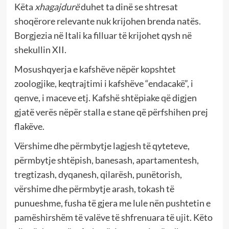
Këta
xhagajdurë
duhet ta dinë se shtresat
shoqërore relevante nuk krijohen brenda natës.
Borgjezia në Itali ka filluar të krijohet qysh në
shekullin XII.
Mosushqyerja e kafshëve nëpër kopshtet
zoologjike, keqtrajtimi i kafshëve “endacakë”, i
qenve, i maceve etj. Kafshë shtëpiake që digjen
gjatë verës nëpër stalla e stane që përfshihen prej
flakëve.
Vërshime dhe përmbytje lagjesh të qyteteve,
përmbytje shtëpish, banesash, apartamentesh,
tregtizash, dyqanesh, qilarësh, punëtorish,
vërshime dhe përmbytje arash, tokash të
punueshme, fusha të gjera me lule nën pushtetin e
pamëshirshëm të valëve të shfrenuara të ujit. Këto