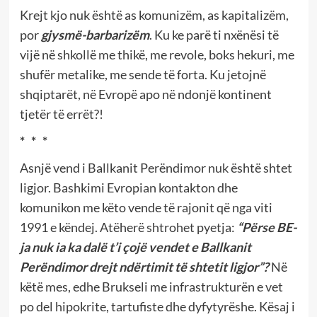
Krejt kjo nuk është as komunizëm, as kapitalizëm,
por
gjysmë-barbarizëm
. Ku ke parë ti nxënësi të
vijë në shkollë me thikë, me revole, boks hekuri, me
shufër metalike, me sende të forta. Ku jetojnë
shqiptarët, në Evropë apo në ndonjë kontinent
tjetër të errët?!
* * *
Asnjë vend i Ballkanit Perëndimor nuk është shtet
ligjor. Bashkimi Evropian kontakton dhe
komunikon me këto vende të rajonit që nga viti
1991 e këndej. Atëherë shtrohet pyetja:
“Përse BE-
ja nuk ia ka dalë t’i çojë vendet e Ballkanit
Perëndimor drejt ndërtimit të shtetit ligjor”?
Në
këtë mes, edhe Brukseli me infrastrukturën e vet
po del hipokrite, tartufiste dhe dyfytyrëshe. Kësaj i