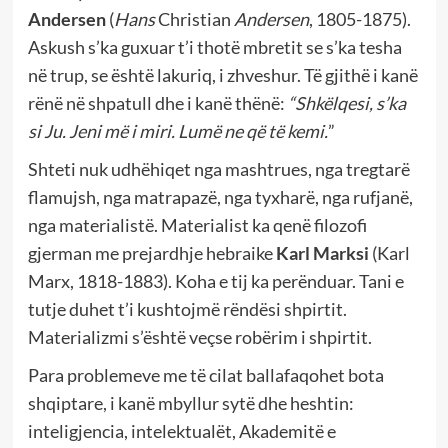
Andersen
(
Hans
Christian
Andersen
, 1805-1875).
Askush s’ka guxuar t’i thotë mbretit se s’ka tesha
në trup, se është lakuriq, i zhveshur. Të gjithë i kanë
rënë në shpatull dhe i kanë thënë:
“Shkëlqesi, s’ka
si Ju. Jeni më i miri. Lumë ne që të kemi.
”
Shteti nuk udhëhiqet nga mashtrues, nga tregtarë
flamujsh, nga matrapazë, nga tyxharë, nga rufjanë,
nga materialistë. Materialist ka qenë filozofi
gjerman me prejardhje hebraike
Karl
Marksi
(Karl
Marx, 1818-1883). Koha e tij ka perënduar. Tani e
tutje duhet t’i kushtojmë rëndësi shpirtit.
Materializmi s’është veçse robërim i shpirtit.
Para problemeve me të cilat ballafaqohet bota
shqiptare, i kanë mbyllur sytë dhe heshtin:
inteligjencia, intelektualët, Akademitë e