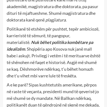
akademikë, magjistratura dhe doktorata, pa pasur
dituri të mjaftueshme. Shumë magjistratura dhe
doktorata kanë qenë
plagjiatura
.
Politikanë të etshëm për pushtet, tepër ambiciozë,
karrieristë të sëmurë, të pangopur,
materialistë.
Nuk bëhet politika kombëtare pa
idealizëm
. Shqipëria apo Kosova nuk janë mall
babe i askujt. Privilegj i vetëm i të merituarve është
të shënohen në faqet e historisë. Asgjë më shumë
se kaq. Dëshmorëve ndërkaq, t’u bëhet homazh
dhe t’u vihet mbi varre lule të freskëta.
A e ke parë? Sipas kushtetutës amerikane, përpos
në raste të veçanta, presidenti mund të qeverisë jo
më shumë se dy mandate. Në Ballkan ndërkaq,
politikanët duan të qëndrojnë në skenë me dekada,