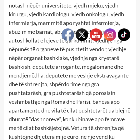
notash nëpër universitete, vjedh mjeku, vjedh
kirurgu, vjedh kardiologu, vjedh onkologu, vjedh
infermierja, merr mitë apo ryshfet infermierja,
abuzim me barnat, abuzojnë, shkelje ligji nga
autoshkollat e lejeve të qarkullimit, vjedhje nga
nëpunës të organeve të pushtetit vendor, vjedhje
nëpër organet bashkiake, vjedhje nga kryetarë
bashkish, deputete arrogante, megalomane dhe
mendjemëdha, deputete me veshje ekstravagante
dhe të shtrenjta, shpërdorime nga gra
pushtetarësh, gra pushtetarësh që porosisin
veshmbathje nga Roma dhe Parisi, banesa apo
apartamente dhe vila të cilat pushtetarët ua blejnë
dhuratë “dashnoreve”, konkubinave apo femrave
me të cilat bashkëjetojnë. Vetura të shtrenjta që
kushtojnë dhjetëra mijë euro, në një vend ku