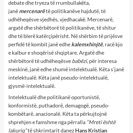
debate dhe tryeza të rrumbullakëta,
janë
mercenarë
të politikanëve hajdutë, të
udhëheqësve vjedhës, vjedhacakë. Mercenarë,
argatë dhe shërbëtorë të politikanëve, të shitur
dhe të blerë katërçipërisht. Në shërbim të prijësve
perfidë të kombit janë edhe
kalemxhinjtë
, racë kjo
e kalbur e shoqërisë shqiptare. Argatë dhe
shërbëtorë të udhëheqësve
babëzi
, për interesa
meskinë, janë edhe shumë intelektualë. Këta s’janë
intelektualë. Këta janë pseudo-intelektualë,
gjysmë-intelektualë.
Intelektualë dhe politikanë oportunistë,
konformistë, puthadorë, demagogë, pseudo-
kombëtarë, anacionalë. Këta ta përkujtojnë
shprehjen e famshme nga përralla
“Mreti është
lakuriq”
të shkrimtarit danez
Hans
Kristian