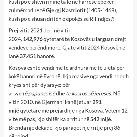
kush po e shtyn rininë ta lë në harresë epokën
zulmëmadhe të
Gjergj Kastriotit
(1405-1468),
kush po e shuan dritën e epokës së Rilindjes?!
Prej vitit 2021 deri në vitin
2024,
142,976
qytetarë të Kosovës u larguan drejt
vendeve perëndimore. Gjatë vitit 2024 Kosovën e
lanë
37.451
banorë.
Kosova është vendi me të ardhura më të ulëta për
kokë banori në Evropë. Ikja masive nga vendi ndodh
kryesisht për dy arsye: për
arsye
të
papunësisë
dhe
të kostos së jetesës
. Në
vitin 2010, në Gjermani kanë jetuar
291
mijë
qytetarë me prejardhje nga Kosova. Vetëm 12
vite më pas, kjo shifër ka arritur në
542 mijë
.
Brenda një dekade, kjo paraqet një rritje prej 86
për qind.