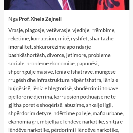
Nga
Prof. Xhela Zejneli
Vrasje, plagosje, vetëvrasje, vjedhje, rrëmbime,
reketime, korrupsion, mitë, ryshfet, shantazhe,
imoralitet, shkurorëzime apo ndarje
bashkëshortësh, divorce, jetimore, probleme
sociale, probleme ekonomike, papunësi,
shpërngulje masive, lënia e fshatrave, mungesë
rrugësh dhe infrastrukture nëpër fshatra, lënia e
bujqësisë, lënia e blegtorisë, shndërrimi i tokave
pjellore në djerrina, korrupsion pothuajse në të
gjitha poret e shoqërisë, abuzime, shkelje ligji,
shpërdorim detyre, ndërtime pa leje, mafia urbane,
ekonomia gri, mbjellja e lëndëve narkotike, shitja e
lëndëve narkotike, përdorimi i lëndëve narkotike,