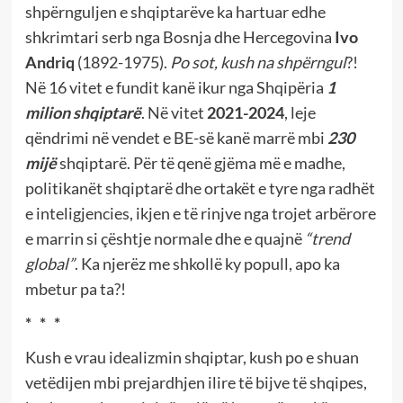
shpërnguljen e shqiptarëve ka hartuar edhe
shkrimtari serb nga Bosnja dhe Hercegovina
Ivo
Andriq
(1892-1975).
Po sot, kush na shpërngul
?!
Në 16 vitet e fundit kanë ikur nga Shqipëria
1
milion shqiptarë
. Në vitet
2021-2024
, leje
qëndrimi në vendet e BE-së kanë marrë mbi
230
mijë
shqiptarë. Për të qenë gjëma më e madhe,
politikanët shqiptarë dhe ortakët e tyre nga radhët
e inteligjencies, ikjen e të rinjve nga trojet arbërore
e marrin si çështje normale dhe e quajnë
“trend
global”
. Ka njerëz me shkollë ky popull, apo ka
mbetur pa ta?!
* * *
Kush e vrau idealizmin shqiptar, kush po e shuan
vetëdijen mbi prejardhjen ilire të bijve të shqipes,