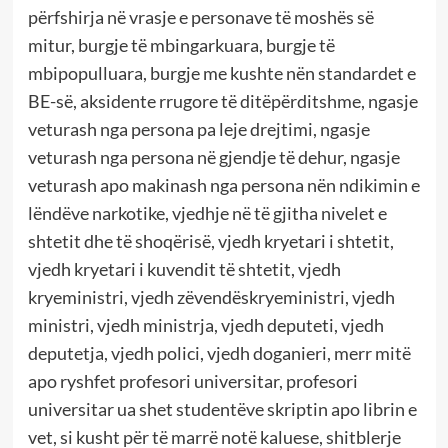
përfshirja në vrasje e personave të moshës së
mitur, burgje të mbingarkuara, burgje të
mbipopulluara, burgje me kushte nën standardet e
BE-së, aksidente rrugore të ditëpërditshme, ngasje
veturash nga persona pa leje drejtimi, ngasje
veturash nga persona në gjendje të dehur, ngasje
veturash apo makinash nga persona nën ndikimin e
lëndëve narkotike, vjedhje në të gjitha nivelet e
shtetit dhe të shoqërisë, vjedh kryetari i shtetit,
vjedh kryetari i kuvendit të shtetit, vjedh
kryeministri, vjedh zëvendëskryeministri, vjedh
ministri, vjedh ministrja, vjedh deputeti, vjedh
deputetja, vjedh polici, vjedh doganieri, merr mitë
apo ryshfet profesori universitar, profesori
universitar ua shet studentëve skriptin apo librin e
vet, si kusht për të marrë notë kaluese, shitblerje