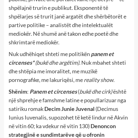
shpëlajnë trurin e publikut. Eksponentë të
shpëlarjes së trurit janë argatët dhe shërbëtorët e
partive politike – analistët dhe intelektualët
mediokër. Në shumë anë takon edhe poetë dhe
shkrimtarë mediokër.
Nuk udhëhiqet shteti me politikën
panem et
circenses*
(bukë dhe argëtim).
Nuk mbahet shteti
dhe shtëpia me imoralitet, me muzikë
pornografike, me lakuriqësi, me
reality show
.
Shënim
:
Panem et circenses
(
bukë dhe cirk)
është
një shprehje e famshme latine e popullarizuar nga
satiriku romak
Decim Junie Juvenal
(Decimus
Iunius Iuvenalis, supozohet të ketë lindur në Akvin
në vitin 60; ka vdekur në vitin 130)
Denoncon
strategjinë e sundimtarëve që u ofronin