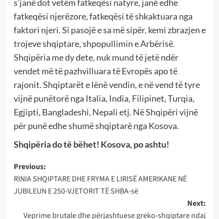
s’janë dot vetëm fatkeqësi natyre, janë edhe
fatkeqësi njerëzore, fatkeqësi të shkaktuara nga
faktori njeri. Si pasojë e sa më sipër, kemi zbrazjen e
trojeve shqiptare, shpopullimin e Arbërisë.
Shqipëria me dy dete, nuk mund të jetë ndër
vendet më të pazhvilluara të Evropës apo të
rajonit. Shqiptarët e lënë vendin, e në vend të tyre
vijnë punëtorë nga Italia, India, Filipinet, Turqia,
Egjipti, Bangladeshi, Nepali etj. Në Shqipëri vijnë
për punë edhe shumë shqiptarë nga Kosova.
Shqipëria do të bëhet! Kosova, po ashtu!
Post
Previous:
RINIA SHQIPTARE DHE FRYMA E LIRISË AMERIKANE NË
navigation
JUBILEUN E 250-VJETORIT TË SHBA-së
Next:
Veprime brutale dhe përjashtuese greko-shqiptare ndaj