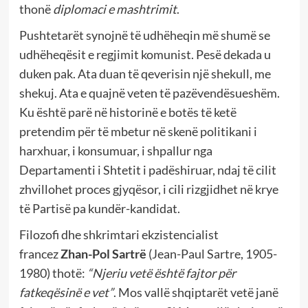
thonë
diplomaci e mashtrimit
.
Pushtetarët synojnë të udhëheqin më shumë se
udhëheqësit e regjimit komunist. Pesë dekada u
duken pak. Ata duan të qeverisin një shekull, me
shekuj. Ata e quajnë veten të pazëvendësueshëm.
Ku është parë në historinë e botës të ketë
pretendim për të mbetur në skenë politikani i
harxhuar, i konsumuar, i shpallur nga
Departamenti i Shtetit i padëshiruar, ndaj të cilit
zhvillohet proces gjyqësor, i cili rizgjidhet në krye
të Partisë pa kundër-kandidat.
Filozofi dhe shkrimtari ekzistencialist
francez
Zhan-Pol Sartrë
(Jean-Paul Sartre, 1905-
1980) thotë:
“Njeriu vetë është fajtor për
fatkeqësinë e vet”
. Mos vallë shqiptarët vetë janë