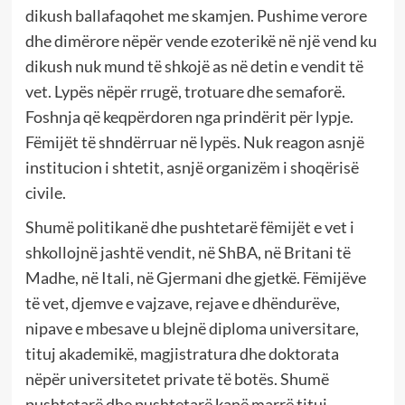
dikush ballafaqohet me skamjen. Pushime verore
dhe dimërore nëpër vende ezoterikë në një vend ku
dikush nuk mund të shkojë as në detin e vendit të
vet. Lypës nëpër rrugë, trotuare dhe semaforë.
Foshnja që keqpërdoren nga prindërit për lypje.
Fëmijët të shndërruar në lypës. Nuk reagon asnjë
institucion i shtetit, asnjë organizëm i shoqërisë
civile.
Shumë politikanë dhe pushtetarë fëmijët e vet i
shkollojnë jashtë vendit, në ShBA, në Britani të
Madhe, në Itali, në Gjermani dhe gjetkë. Fëmijëve
të vet, djemve e vajzave, rejave e dhëndurëve,
nipave e mbesave u blejnë diploma universitare,
tituj akademikë, magjistratura dhe doktorata
nëpër universitetet private të botës. Shumë
pushtetarë dhe pushtetarë kanë marrë tituj