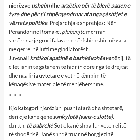
njerëzve
ushqim
dhe
argëtim
për të blerë paqen e
tyre dhe për t’i shpërqendruar ata nga çështjet e
vërteta politike
. Prejardhja e shprehjes: Nën
Perandorinë Romake,
plebenjtë
merrnin
shpërndarje gruri falas dhe përfshiheshin në gara
me qerre, në luftime gladiatorësh.
Juvenali
kritikoi
apatinë e bashkëkohësve
të tij, të
cilët ishin të gatshëm të hiqnin dorë nga të drejtat
dhe nga liria qytetare e vet në këmbim të
kënaqësive materiale të menjëhershme.
* * *
Kjo kategori njerëzish, pushtetarë dhe shtetarë,
deri dje kanë qenë
sankylotë (sans-culotte)
,
d.m.th.
të pabrekë
Sot e kanë shpallur veten elitë
të shoqërisë. Janë shndërruar në borgjezi të