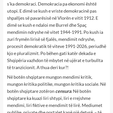
s’ka demokraci. Demokracia pa ekonomi është
utopi. E dimë se kush e vriste demokracinë pas
shpalljes së pavarësisë në Vlorën e vitit 1912. E
dimë se kush e ndaloi me Burrel dhe Spaç
mendimin ndryshe në vitet 1944-1991. Po kush ia
zuri frymën lirisë së fjalës, mendimit ndryshe,
procesit demokratik të viteve 1991-2026, periudhë
kjo e pluralizmit. Po bëhen gati katër dekada e
Shqipëria vazhdon të mbytet në ujërat e turbullta
të tranzicionit. A thua deri kur?!
Në botën shqiptare mungon mendimi kritik,
mungon kritika politike, mungon kritika sociale. Në
botën shqiptare zotëron
censura
. Në botën
shqiptare ka kuazi liri shtypi, liri e rrejshme
mendimi, liri fiktive e mendimit të lirë. Mediumet
publike, private dhe portalet kanë një detyrë – të