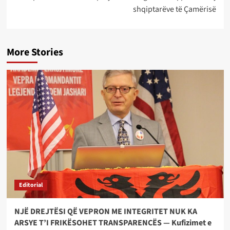
shqiptarëve të Çamërisë
More Stories
Editorial
NJË DREJTËSI QË VEPRON ME INTEGRITET NUK KA
ARSYE T’I FRIKËSOHET TRANSPARENCËS — Kufizimet e