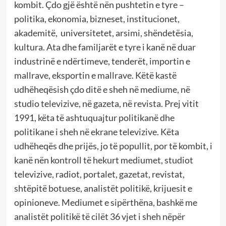
kombit. Çdo gjë është nën pushtetin e tyre –
politika, ekonomia, bizneset, institucionet,
akademitë, universitetet, arsimi, shëndetësia,
kultura. Ata dhe familjarët e tyre i kanë në duar
industrinë e ndërtimeve, tenderët, importin e
mallrave, eksportin e mallrave. Këtë kastë
udhëheqësish çdo ditë e sheh në mediume, në
studio televizive, në gazeta, në revista. Prej vitit
1991, këta të ashtuquajtur politikanë dhe
politikane i sheh në ekrane televizive. Këta
udhëheqës dhe prijës, jo të popullit, por të kombit, i
kanë nën kontroll të hekurt mediumet, studiot
televizive, radiot, portalet, gazetat, revistat,
shtëpitë botuese, analistët politikë, krijuesit e
opinioneve. Mediumet e sipërthëna, bashkë me
analistët politikë të cilët 36 vjet i sheh nëpër