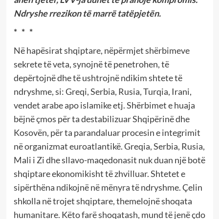
Ndryshe rrezikon të marrë tatëpjetën.
* * *
Në hapësirat shqiptare, nëpërmjet shërbimeve
sekrete të veta, synojnë të penetrohen, të
depërtojnë dhe të ushtrojnë ndikim shtete të
ndryshme, si: Greqi, Serbia, Rusia, Turqia, Irani,
vendet arabe apo islamike etj. Shërbimet e huaja
bëjnë çmos për ta destabilizuar Shqipërinë dhe
Kosovën, për ta parandaluar procesin e integrimit
në organizmat euroatlantikë. Greqia, Serbia, Rusia,
Mali i Zi dhe sllavo-maqedonasit nuk duan një botë
shqiptare ekonomikisht të zhvilluar. Shtetet e
sipërthëna ndikojnë në mënyra të ndryshme. Çelin
shkolla në trojet shqiptare, themelojnë shoqata
humanitare. Këto farë shoqatash, mund të jenë çdo