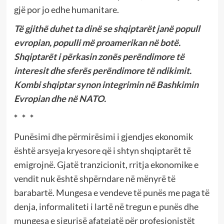
gjë por jo edhe humanitare.
Të gjithë duhet ta dinë se shqiptarët janë popull
evropian, populli më proamerikan në botë.
Shqiptarët i përkasin zonës perëndimore të
interesit dhe sferës perëndimore të ndikimit.
Kombi shqiptar synon integrimin në Bashkimin
Evropian dhe në NATO.
* * *
Punësimi dhe përmirësimi i gjendjes ekonomik
është arsyeja kryesore që i shtyn shqiptarët të
emigrojnë. Gjatë tranzicionit, rritja ekonomike e
vendit nuk është shpërndare në mënyrë të
barabartë. Mungesa e vendeve të punës me paga të
denja, informaliteti i lartë në tregun e punës dhe
mungesa e sigurisë afatgjatë për profesionistët