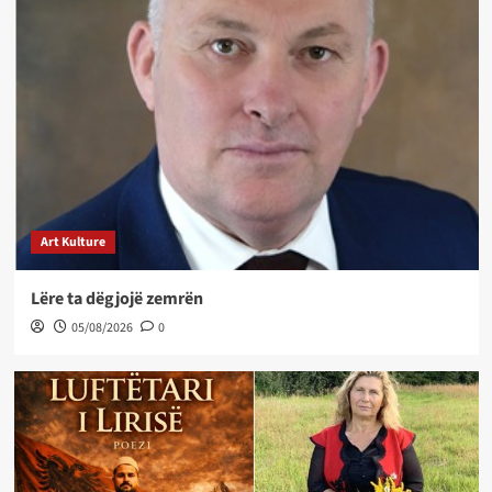
Art Kulture
Lëre ta dëgjojë zemrën
05/08/2026
0