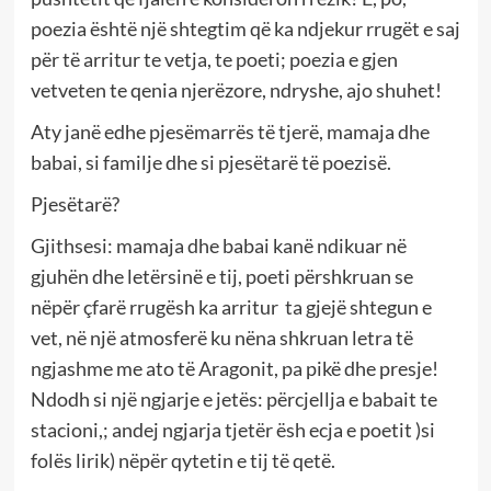
poezia është një shtegtim që ka ndjekur rrugët e saj
për të arritur te vetja, te poeti; poezia e gjen
vetveten te qenia njerëzore, ndryshe, ajo shuhet!
Aty janë edhe pjesëmarrës të tjerë, mamaja dhe
babai, si familje dhe si pjesëtarë të poezisë.
Pjesëtarë?
Gjithsesi: mamaja dhe babai kanë ndikuar në
gjuhën dhe letërsinë e tij, poeti përshkruan se
nëpër çfarë rrugësh ka arritur ta gjejë shtegun e
vet, në një atmosferë ku nëna shkruan letra të
ngjashme me ato të Aragonit, pa pikë dhe presje!
Ndodh si një ngjarje e jetës: përcjellja e babait te
stacioni,; andej ngjarja tjetër ësh ecja e poetit )si
folës lirik) nëpër qytetin e tij të qetë.