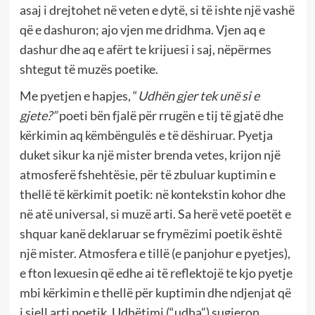
asaj i drejtohet në veten e dytë, si të ishte një vashë
që e dashuron; ajo vjen me dridhma. Vjen aq e
dashur dhe aq e afërt te krijuesi i saj, nëpërmes
shtegut të muzës poetike.
Me pyetjen e hapjes, “
Udhën gjer tek unë si e
gjete?”
poeti bën fjalë për rrugën e tij të gjatë dhe
kërkimin aq këmbëngulës e të dëshiruar. Pyetja
duket sikur ka një mister brenda vetes, krijon një
atmosferë fshehtësie, për të zbuluar kuptimin e
thellë të kërkimit poetik: në kontekstin kohor dhe
në atë universal, si muzë arti. Sa herë vetë poetët e
shquar kanë deklaruar se frymëzimi poetik është
një mister. Atmosfera e tillë (e panjohur e pyetjes),
e fton lexuesin që edhe ai të reflektojë te kjo pyetje
mbi kërkimin e thellë për kuptimin dhe ndjenjat që
i sjell arti poetik. Udhëtimi (“udha”) sugjeron