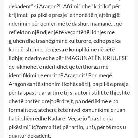
dekadent” si Aragon?! “Afrimi” dhe “kritika” për
krijimet “pa pikë e presje” e thonë të njëjtën gjë:
nderimin për qenien më të dashur, mamanë… që
reflekton një ndjenjë të veçantë të lidhjes me
gjuhën dhe trashëgiminë kulturore, edhe pse ka
kundërshtime, pengesa e komplikime në këtë
lidhje; nderim edhe për IMAGJINATËN KRIJUESE
që lakmohet e ndërlidhet që tërthorazi me
identifikimin e emrit të Aragonit! Por, meqë
Aragon është sinonim i kohës së tij, pa pikë e presje,
për ta spastruar artin e tij si autor i stilit të thjeshtë
dhe të pastër, drejtpërdrejt, pa ndërlikime e pa
formalitete, atëherë këtë nivel komunikimi e ruan
habitshëm edhe Kadare! Veçse jo “pa shenja
pikësimi” (ç’formalitet për artin, uh!), për të mos u
quajtur dekadent.