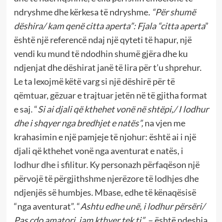
ndryshme dhe kërkesa të ndryshme
. “Për shumë
dëshira/ kam qenë citta aperta”: Fjala “citta aperta
”
është një referencë ndaj një qyteti të hapur, një
vendi ku mund të ndodhin shumë gjëra dhe ku
ndjenjat dhe dëshirat janë të lira për t’u shprehur.
Le ta lexojmë këtë varg si një dëshirë për të
qëmtuar, gëzuar e trajtuar jetën në të gjitha format
e saj. “
Si ai djali që kthehet vonë në shtëpi,/ I lodhur
dhe i shqyer nga bredhjet e natës”,
na vjen me
krahasimin e një pamjeje të njohur: është ai i një
djali që kthehet vonë nga aventurat e natës, i
lodhur dhe i sfilitur. Ky personazh përfaqëson një
përvojë të përgjithshme njerëzore të lodhjes dhe
ndjenjës së humbjes. Mbase, edhe të kënaqësisë
“nga aventurat”. “
Ashtu edhe unë, i lodhur përsëri/
Pas çdo amatori, jam kthyer tek ti”
, – është ndeshja