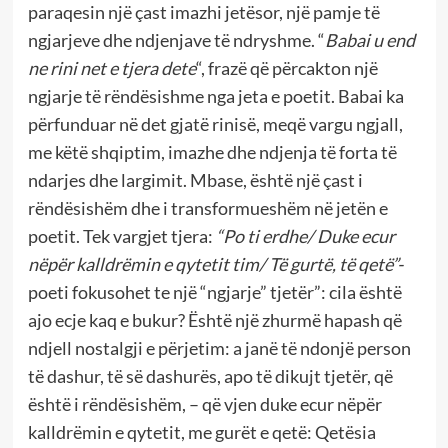
paraqesin një çast imazhi jetësor, një pamje të
ngjarjeve dhe ndjenjave të ndryshme. “
Babai u end
ne rini net e tjera dete
“, frazë që përcakton një
ngjarje të rëndësishme nga jeta e poetit. Babai ka
përfunduar në det gjatë rinisë, meqë vargu ngjall,
me këtë shqiptim, imazhe dhe ndjenja të forta të
ndarjes dhe largimit. Mbase, është një çast i
rëndësishëm dhe i transformueshëm në jetën e
poetit. Tek vargjet tjera:
“Po ti erdhe/ Duke ecur
nëpër kalldrëmin e qytetit tim/ Të gurtë, të qetë”-
poeti fokusohet te një “ngjarje” tjetër”: cila është
ajo ecje kaq e bukur? Është një zhurmë hapash që
ndjell nostalgji e përjetim: a janë të ndonjë person
të dashur, të së dashurës, apo të dikujt tjetër, që
është i rëndësishëm, – që vjen duke ecur nëpër
kalldrëmin e qytetit, me gurët e qetë: Qetësia