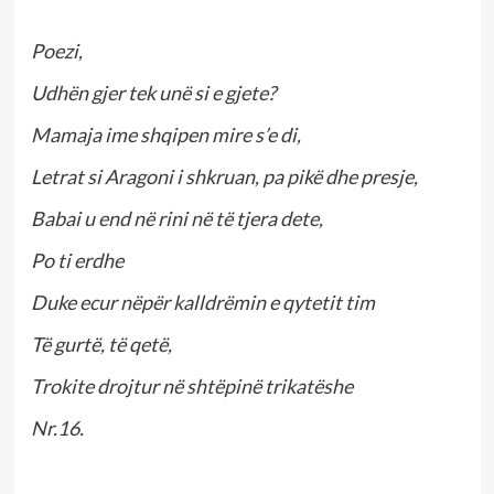
Poezi,
Udhën gjer tek unë si e gjete?
Mamaja ime shqipen mire s’e di,
Letrat si Aragoni i shkruan, pa pikë dhe presje,
Babai u end në rini në të tjera dete,
Po ti erdhe
Duke ecur nëpër kalldrëmin e qytetit tim
Të gurtë, të qetë,
Trokite drojtur në shtëpinë trikatëshe
Nr.16.