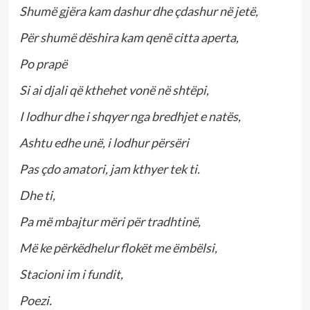
Shumë gjëra kam dashur dhe çdashur në jetë,
Për shumë dëshira kam qenë citta aperta,
Po prapë
Si ai djali që kthehet vonë në shtëpi,
I lodhur dhe i shqyer nga bredhjet e natës,
Ashtu edhe unë, i lodhur përsëri
Pas çdo amatori, jam kthyer tek ti.
Dhe ti,
Pa më mbajtur mëri për tradhtinë,
Më ke përkëdhelur flokët me ëmbëlsi,
Stacioni im i fundit,
Poezi.