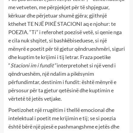
me vetveten, me përpjekjet për të shpjeguar,
kërkuar dhe përjetuar shumë gjëra; gjithnjë
kthehet TE NJË PIKË STACIONI aq e njohur: te
POEZIA. “Ti” i referohet poezisë vetë, si qenie nga
e cila nuk shqitet, si bashkëbiseduese, si një
mënyrë e poetit për të gjetur qëndrueshmëri, siguri
dhe kuptim te krijimi i tij letrar. Fraza poetike
“
Stacioni im i fundit”
interpretohet si një vend i
qëndrueshëm, një ndalim a pikësynim
përfundimtar, destinim i fundit: është mënyrë e
përsosur për ta gjetur qetësinë dhe kuptimin e
vërtetë të jetës vetjake.
Poetizohet një rrugëtim i thellë emocional dhe
intelektual i poetit me krijimin e tij; se si poezia
është bërë një pjesë e pashmangshme e jetës dhe