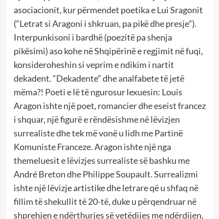
asociacionit, kur përmendet poetika e Lui Sragonit
(“Letrat si Aragoni i shkruan, pa pikë dhe presje”).
Interpunkisoni i bardhë (poezitë pa shenja
pikësimi) aso kohe në Shqipërinë e regjimit në fuqi,
konsideroheshin si veprim e ndikim i nartit
dekadent. “Dekadente” dhe analfabete të jetë
mëma?! Poeti e lë të ngurosur lexuesin: Louis
Aragon ishte një poet, romancier dhe eseist francez
i shquar, një figurë e rëndësishme në lëvizjen
surrealiste dhe tek më vonë u lidh me Partinë
Komuniste Franceze. Aragon ishte një nga
themeluesit e lëvizjes surrealiste së bashku me
André Breton dhe Philippe Soupault. Surrealizmi
ishte një lëvizje artistike dhe letrare që u shfaq në
fillim të shekullit të 20-të, duke u përqendruar në
shprehjen e ndërthurjes së vetëdijes me ndërdijen,