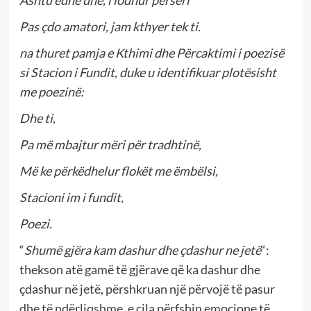
Pas çdo amatori, jam kthyer tek ti.
na thuret pamja e Kthimi dhe Përcaktimi i poezisë
si Stacion i Fundit, duke u identifikuar plotësisht
me poezinë:
Dhe ti,
Pa më mbajtur mëri për tradhtinë,
Më ke përkëdhelur flokët me ëmbëlsi,
Stacioni im i fundit,
Poezi.
“
Shumë gjëra kam dashur dhe çdashur ne jetë
“:
thekson atë gamë të gjërave që ka dashur dhe
çdashur në jetë, përshkruan një përvojë të pasur
dhe të ndërliqshme, e cila përfshin emocione të