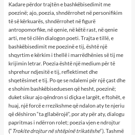
Kadare përdor trajtën e bashkëbisedimit me
poezinë; ajo, poezia, shndërrohet në personifikim
të së kërkuarës, shndërrohet në figurë
antropomorfike, në qenie, në këtë rast, në qenie
arti, me të cilën dialogon poeti. Trajta e tillë, e
bashkëbisedimit me poezinë e tij, është një
shqyrtim e kërkim i thellë i marrëdhënies së tij me
krijimin letrar. Poezia është një medium për të
shprehur ndjesitë e tij, reflektimet dhe
shqetësimet e tij. Po qe se ndalemi për një çast dhe
e shohim bashkëbiseduesen që hesht, poezinë;
duket sikur ajo qëndron si diçka e largët, e ftohët, e
huaj, një forcë e rrezikshme që ndalon aty te njeriu
që dëshiron “ta gllabërojë”, por aty për aty, dialogu
papritmas i ndërron rolet; poezia vjen e ndrojtur
(“
Trokite drojtur në shtëpinë trikatëshe
“). Tashmë