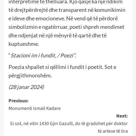
interpretime të thelluara. Kjo qasje ka një ndikim
të drejtpërdrejtë dhe transparent në komunikimin
e ideve dhe emocioneve. Në vend që të përdorë
simbolizmin e ngatërruar, poeti shpreh mendimet
dhe ndjenjat në një mënyrë të qartë dhe të
kuptueshme.
“
Stacioni im i fundit, / Poezi”.
Poezia shpallet si qëllimi i fundit i poetit. Sot e
përgjithmonshëm.
(28 janar 2024)
Post
Previous:
Monumenti Ismail Kadare
navigation
Next:
Si sot, në vitin 1430 Gjin Gazulli, do të gradohet për doktor
të arteve të lira