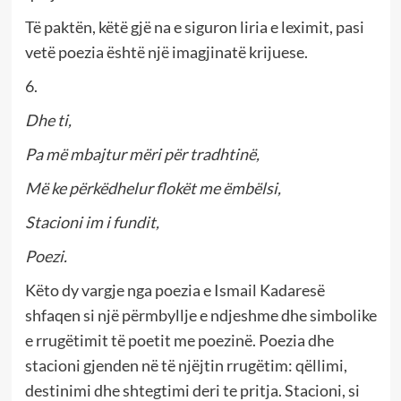
Të paktën, këtë gjë na e siguron liria e leximit, pasi
vetë poezia është një imagjinatë krijuese.
6.
Dhe ti,
Pa më mbajtur mëri për tradhtinë,
Më ke përkëdhelur flokët me ëmbëlsi,
Stacioni im i fundit,
Poezi.
Këto dy vargje nga poezia e Ismail Kadaresë
shfaqen si një përmbyllje e ndjeshme dhe simbolike
e rrugëtimit të poetit me poezinë. Poezia dhe
stacioni gjenden në të njëjtin rrugëtim: qëllimi,
destinimi dhe shtegtimi deri te pritja. Stacioni, si