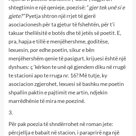
shtegtimin e një qenieje, poezisë: “
gjer tek unë si e
gjete?”
Pyetja shtron një rrjet të gjerë
asociacionesh për ta gjetur të fshehtën, për t’i
takuar thellësitë e botës dhe të jetës së poetit. E,
pra, hapja e tillë e menjëhershme, goditëse,
lexuesin, por edhe poetin, sikur e bën
menjëhershëm qenie të pasigurt, krijuesi është një
dyshues: ç ‘kërkon te unë që gjendem diku në rrugë
te stacioni apo te rruga nr. 16? Më tutje, ky
asociacion zgjerohet, lexuesi së bashku me poetin
shpallin paktin e pajtimit me artin, ndjekin
marrëdhënie të mira me poezinë.
3.
Për pak poezia të shndërrohet në roman jete:
përcjellja e babait në stacion, i paraprirë nga një