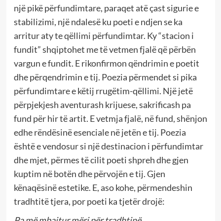
një pikë përfundimtare, paraqet atë çast sigurie e
stabilizimi, një ndalesë ku poeti e ndjen se ka
arritur aty te qëllimi përfundimtar. Ky “stacion i
fundit” shqiptohet me të vetmen fjalë që përbën
vargun e fundit. E rikonfirmon qëndrimin e poetit
dhe përqendrimin e tij. Poezia përmendet si pika
përfundimtare e këtij rrugëtim-qëllimi. Një jetë
përpjekjesh aventurash krijuese, sakrificash pa
fund për hir të artit. E vetmja fjalë, në fund, shënjon
edhe rëndësinë esenciale në jetën e tij. Poezia
është e vendosur si një destinacion i përfundimtar
dhe mjet, përmes të cilit poeti shpreh dhe gjen
kuptim në botën dhe përvojën e tij. Gjen
kënaqësinë estetike. E, aso kohe, përmendeshin
tradhtitë tjera, por poeti ka tjetër drojë:
Pa më mbajtur mëri për tradhtinë,