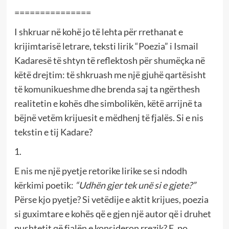
===============
I shkruar në kohë jo të lehta për rrethanat e
krijimtarisë letrare, teksti lirik “Poezia” i Ismail
Kadaresë të shtyn të reflektosh për shumëçka në
këtë drejtim: të shkruash me një gjuhë qartësisht
të komunikueshme dhe brenda saj ta ngërthesh
realitetin e kohës dhe simbolikën, këtë arrijnë ta
bëjnë vetëm krijuesit e mëdhenj të fjalës. Si e nis
tekstin e tij Kadare?
1.
E nis me një pyetje retorike lirike se si ndodh
kërkimi poetik:
“Udhën gjer tek unë si e gjete?”
Përse kjo pyetje? Si vetëdije e aktit krijues, poezia
si guximtare e kohës që e gjen një autor që i druhet
pushtetit që fjalën e konsideron rrezik? E, po,