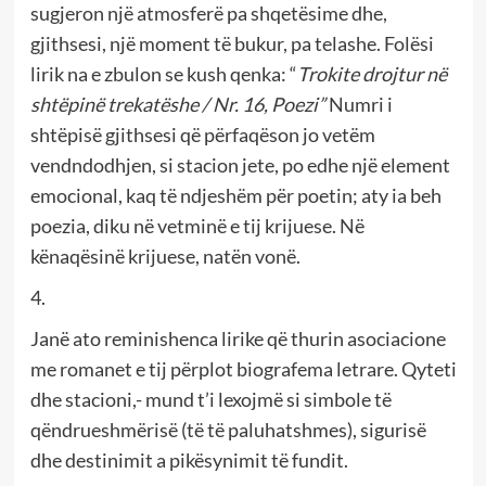
sugjeron një atmosferë pa shqetësime dhe,
gjithsesi, një moment të bukur, pa telashe. Folësi
lirik na e zbulon se kush qenka: “
Trokite drojtur në
shtëpinë trekatëshe / Nr. 16, Poezi”
Numri i
shtëpisë gjithsesi që përfaqëson jo vetëm
vendndodhjen, si stacion jete, po edhe një element
emocional, kaq të ndjeshëm për poetin; aty ia beh
poezia, diku në vetminë e tij krijuese. Në
kënaqësinë krijuese, natën vonë.
4.
Janë ato reminishenca lirike që thurin asociacione
me romanet e tij përplot biografema letrare. Qyteti
dhe stacioni,- mund t’i lexojmë si simbole të
qëndrueshmërisë (të të paluhatshmes), sigurisë
dhe destinimit a pikësynimit të fundit.