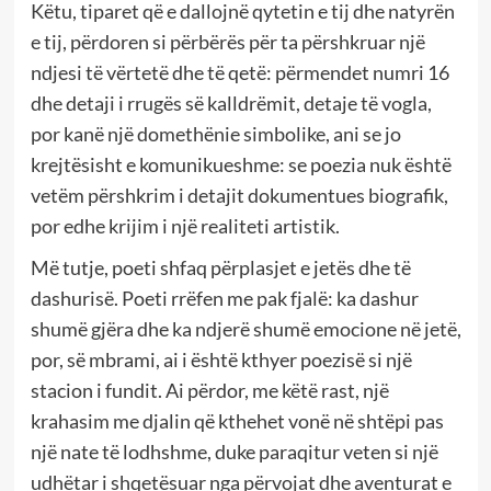
Këtu, tiparet që e dallojnë qytetin e tij dhe natyrën
e tij, përdoren si përbërës për ta përshkruar një
ndjesi të vërtetë dhe të qetë: përmendet numri 16
dhe detaji i rrugës së kalldrëmit, detaje të vogla,
por kanë një domethënie simbolike, ani se jo
krejtësisht e komunikueshme: se poezia nuk është
vetëm përshkrim i detajit dokumentues biografik,
por edhe krijim i një realiteti artistik.
Më tutje, poeti shfaq përplasjet e jetës dhe të
dashurisë. Poeti rrëfen me pak fjalë: ka dashur
shumë gjëra dhe ka ndjerë shumë emocione në jetë,
por, së mbrami, ai i është kthyer poezisë si një
stacion i fundit. Ai përdor, me këtë rast, një
krahasim me djalin që kthehet vonë në shtëpi pas
një nate të lodhshme, duke paraqitur veten si një
udhëtar i shqetësuar nga përvojat dhe aventurat e