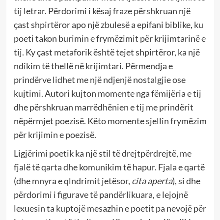
tij letrar. Përdorimi i kësaj fraze përshkruan një
çast shpirtëror apo një zbulesë a epifani biblike, ku
poeti takon burimin e frymëzimit për krijimtarinë e
tij. Ky çast metaforik është tejet shpirtëror, ka një
ndikim të thellë në krijimtari. Përmendja e
prindërve lidhet me një ndjenjë nostalgjie ose
kujtimi. Autori kujton momente nga fëmijëria e tij
dhe përshkruan marrëdhënien e tij me prindërit
nëpërmjet poezisë. Këto momente sjellin frymëzim
për krijimin e poezisë.
Ligjërimi poetik ka një stil të drejtpërdrejtë, me
fjalë të qarta dhe komunikim të hapur. Fjala e qartë
(dhe mnyra e qlndrimit jetësor,
cita aperta
), si dhe
përdorimi i figurave të pandërlikuara, e lejojnë
lexuesin ta kuptojë mesazhin e poetit pa nevojë për