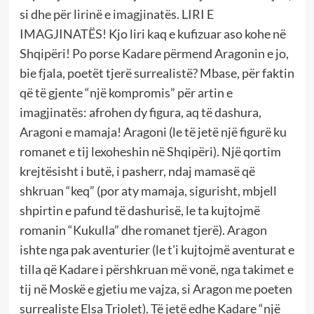
si dhe për lirinë e imagjinatës. LIRI E
IMAGJINATËS! Kjo liri kaq e kufizuar aso kohe në
Shqipëri! Po porse Kadare përmend Aragonin e jo,
bie fjala, poetët tjerë surrealistë? Mbase, për faktin
që të gjente “një kompromis” për artin e
imagjinatës: afrohen dy figura, aq të dashura,
Aragoni e mamaja! Aragoni (le të jetë një figurë ku
romanet e tij lexoheshin në Shqipëri). Një qortim
krejtësisht i butë, i pasherr, ndaj mamasë që
shkruan “keq” (por aty mamaja, sigurisht, mbjell
shpirtin e pafund të dashurisë, le ta kujtojmë
romanin “Kukulla” dhe romanet tjerë). Aragon
ishte nga pak aventurier (le t’i kujtojmë aventurat e
tilla që Kadare i përshkruan më vonë, nga takimet e
tij në Moskë e gjetiu me vajza, si Aragon me poeten
surrealiste Elsa Triolet). Të jetë edhe Kadare “një