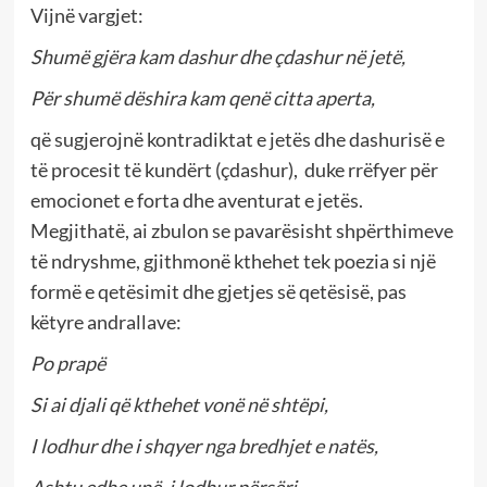
Vijnë vargjet:
Shumë gjëra kam dashur dhe çdashur në jetë,
Për shumë dëshira kam qenë citta aperta,
që sugjerojnë kontradiktat e jetës dhe dashurisë e
të procesit të kundërt (çdashur), duke rrëfyer për
emocionet e forta dhe aventurat e jetës.
Megjithatë, ai zbulon se pavarësisht shpërthimeve
të ndryshme, gjithmonë kthehet tek poezia si një
formë e qetësimit dhe gjetjes së qetësisë, pas
këtyre andrallave:
Po prapë
Si ai djali që kthehet vonë në shtëpi,
I lodhur dhe i shqyer nga bredhjet e natës,
Ashtu edhe unë, i lodhur përsëri