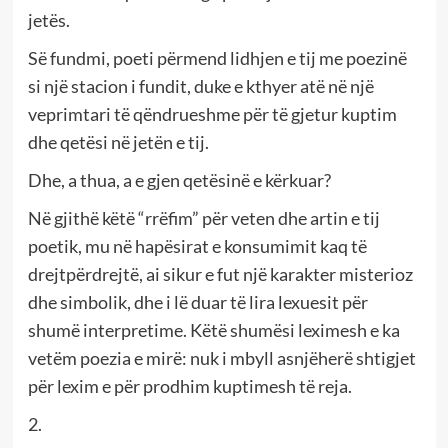
jetës.
Së fundmi, poeti përmend lidhjen e tij me poezinë
si një stacion i fundit, duke e kthyer atë në një
veprimtari të qëndrueshme për të gjetur kuptim
dhe qetësi në jetën e tij.
Dhe, a thua, a e gjen qetësinë e kërkuar?
Në gjithë këtë “rrëfim” për veten dhe artin e tij
poetik, mu në hapësirat e konsumimit kaq të
drejtpërdrejtë, ai sikur e fut një karakter misterioz
dhe simbolik, dhe i lë duar të lira lexuesit për
shumë interpretime. Këtë shumësi leximesh e ka
vetëm poezia e mirë: nuk i mbyll asnjëherë shtigjet
për lexim e për prodhim kuptimesh të reja.
2.