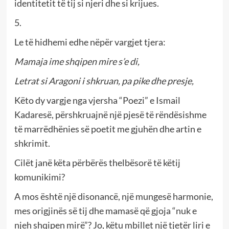
identitetit të tij si njeri dhe si krijues.
5.
Le të hidhemi edhe nëpër vargjet tjera:
Mamaja ime shqipen mire s’e di,
Letrat si Aragoni i shkruan, pa pike dhe presje,
Këto dy vargje nga vjersha “Poezi” e Ismail
Kadaresë, përshkruajnë një pjesë të rëndësishme
të marrëdhënies së poetit me gjuhën dhe artin e
shkrimit.
Cilët janë këta përbërës thelbësorë të këtij
komunikimi?
A mos është një disonancë, një mungesë harmonie,
mes origjinës së tij dhe mamasë që gjoja “nuk e
njeh shqipen mirë”? Jo, këtu mbillet një tjetër liri e