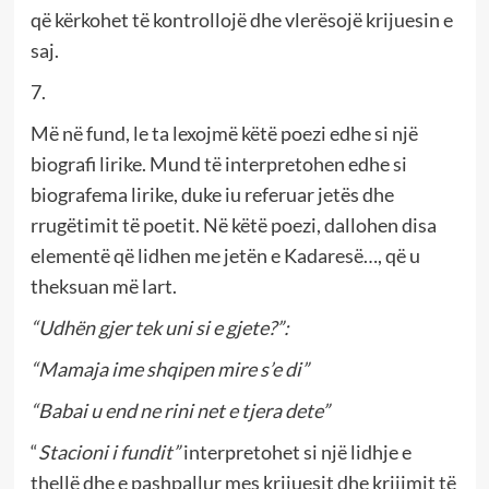
që kërkohet të kontrollojë dhe vlerësojë krijuesin e
saj.
7.
Më në fund, le ta lexojmë këtë poezi edhe si një
biografi lirike. Mund të interpretohen edhe si
biografema lirike, duke iu referuar jetës dhe
rrugëtimit të poetit. Në këtë poezi, dallohen disa
elementë që lidhen me jetën e Kadaresë…, që u
theksuan më lart.
“Udhën gjer tek uni si e gjete?”:
“Mamaja ime shqipen mire s’e di”
“Babai u end ne rini net e tjera dete”
“
Stacioni i fundit”
interpretohet si një lidhje e
thellë dhe e pashpallur mes krijuesit dhe krijimit të