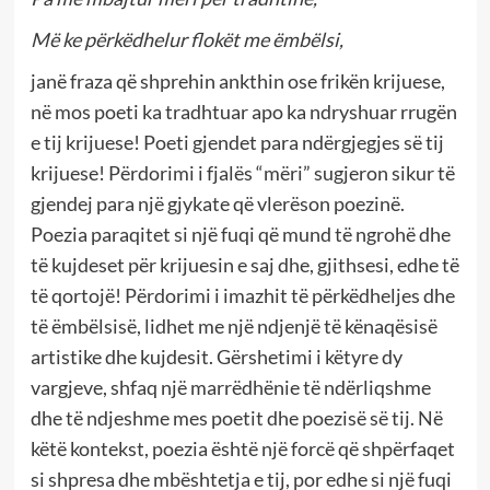
Më ke përkëdhelur flokët me ëmbëlsi,
janë fraza që shprehin ankthin ose frikën krijuese,
në mos poeti ka tradhtuar apo ka ndryshuar rrugën
e tij krijuese! Poeti gjendet para ndërgjegjes së tij
krijuese! Përdorimi i fjalës “mëri” sugjeron sikur të
gjendej para një gjykate që vlerëson poezinë.
Poezia paraqitet si një fuqi që mund të ngrohë dhe
të kujdeset për krijuesin e saj dhe, gjithsesi, edhe të
të qortojë! Përdorimi i imazhit të përkëdheljes dhe
të ëmbëlsisë, lidhet me një ndjenjë të kënaqësisë
artistike dhe kujdesit. Gërshetimi i këtyre dy
vargjeve, shfaq një marrëdhënie të ndërliqshme
dhe të ndjeshme mes poetit dhe poezisë së tij. Në
këtë kontekst, poezia është një forcë që shpërfaqet
si shpresa dhe mbështetja e tij, por edhe si një fuqi