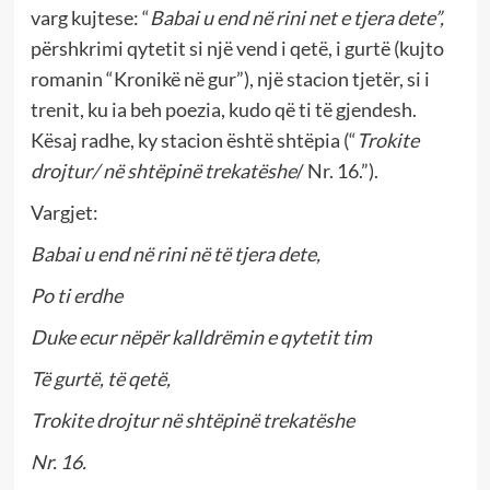
varg kujtese: “
Babai u end në rini net e tjera dete”,
përshkrimi qytetit si një vend i qetë, i gurtë (kujto
romanin “Kronikë në gur”), një stacion tjetër, si i
trenit, ku ia beh poezia, kudo që ti të gjendesh.
Kësaj radhe, ky stacion është shtëpia (“
Trokite
drojtur/ në shtëpinë trekatëshe
/ Nr. 16.”).
Vargjet:
Babai u end në rini në të tjera dete,
Po ti erdhe
Duke ecur nëpër kalldrëmin e qytetit tim
Të gurtë, të qetë,
Trokite drojtur në shtëpinë trekatëshe
Nr. 16.