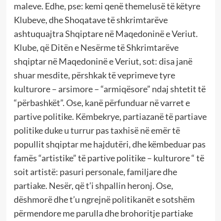
maleve. Edhe, pse: kemi qenë themelusë të këtyre
Klubeve, dhe Shoqatave të shkrimtarëve
ashtuquajtra Shqiptare në Maqedoninë e Veriut.
Klube, që Ditën e Nesërme të Shkrimtarëve
shqiptar në Maqedoninë e Veriut, sot: disa janë
shuar mesdite, përshkak të veprimeve tyre
kulturore – arsimore – “armiqësore” ndaj shtetit të
“përbashkët”. Ose, kanë përfunduar në varret e
partive politike. Këmbekrye, partiazanë të partiave
politike duke u turrur pas taxhisë në emër të
popullit shqiptar me hajdutëri, dhe këmbeduar pas
famës “artistike” të partive politike – kulturore “ të
soit artistë: pasuri personale, familjare dhe
partiake. Nesër, që t’i shpallin heronj. Ose,
dëshmorë dhe t’u ngrejnë politikanët e sotshëm
përmendore me parulla dhe brohoritje partiake