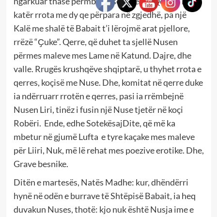
ngarkuar thasë përmbi thasë. Ose, në Qerren me
katër rrota me dy qe përpara në zgjedhë, pa një
Kalë me shalë të Babait t’i lërojmë arat pjellore,
rrëzë “Ҫuke”. Qerre, që duhet ta sjellë Nusen
përmes maleve mes Lame në Katund. Dajre, dhe
valle. Rrugës krushqëve shqiptarë, u thyhet rrota e
qerres, koçisë me Nuse. Dhe, komitat në qerre duke
ia ndërruarr rrotën e qerres, pasi ia rrëmbejnë
Nusen Liri, tinëz i fusin një Nuse tjetër në koçi
Robëri. Ende, edhe SotekësajDite, që më ka
mbetur në gjumë Lufta e tyre kaçake mes maleve
për Liiri, Nuk, më lë rehat mes poezive erotike. Dhe,
Grave besnike.
Ditën e martesës, Natës Madhe: kur, dhëndërri
hynë në odën e burrave të Shtëpisë Babait, ia heq
duvakun Nuses, thotë: kjo nuk është Nusja ime e