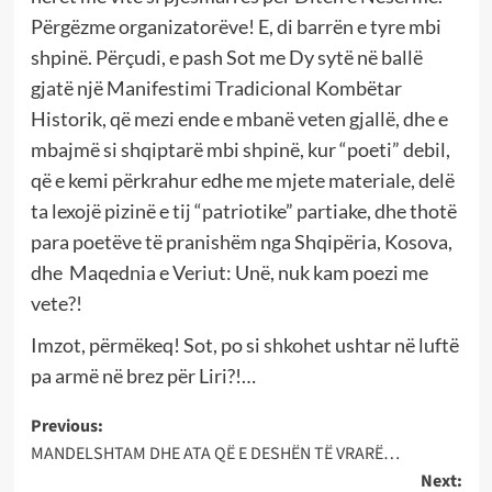
Përgëzme organizatorëve! E, di barrën e tyre mbi
shpinë. Përçudi, e pash Sot me Dy sytë në ballë
gjatë një Manifestimi Tradicional Kombëtar
Historik, që mezi ende e mbanë veten gjallë, dhe e
mbajmë si shqiptarë mbi shpinë, kur “poeti” debil,
që e kemi përkrahur edhe me mjete materiale, delë
ta lexojë pizinë e tij “patriotike” partiake, dhe thotë
para poetëve të pranishëm nga Shqipëria, Kosova,
dhe Maqednia e Veriut: Unë, nuk kam poezi me
vete?!
Imzot, përmëkeq! Sot, po si shkohet ushtar në luftë
pa armë në brez për Liri?!…
Post
Previous:
MANDELSHTAM DHE ATA QË E DESHËN TË VRARË…
navigation
Next: