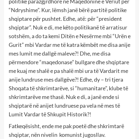
politike parazgjrdhore në Maqedoninë e Veriut për
“Ndryshime”. Kur, lëmsh janë bërë partitë politike
shqiptare për pushtet. Edhe, atë: për “president
shqiptar”. Nuk e di, me këto politikanë të arratisur
sotshëm, a do ta kemi Ditën e Nesërme mbi “Urën e
Gurit” mbi Vardar me të katra këmbët me disa anije
mes lumit me dallgë maleve?! Dhe, me disa
përmendore “maqedonase” bullgare dhe shqiptare
me kuaj me shalë e pa shalë mbi ura të Vardarit me
anije lundruse mes dallgëve?! Edhe, dy – tri tjera
Shoqata të shkrimtarëve, si “humanitare”, klube të
shkrimtarëve me thasë. Nuk e di, a janë ende si
shqiptarë në anijet lundruese pa vela në mes të
Lumit Vardar të Shkupit Historik?!
Fatkeqësisht, ende me pak poetë dhe shkrimtarë
shqiptar, nën nivelin komunist jugosllav.