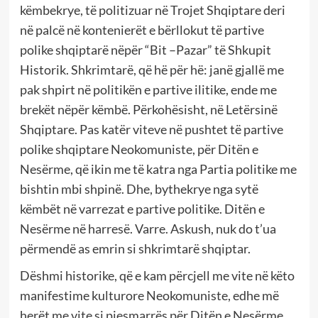
këmbekrye, të politizuar në Trojet Shqiptare deri
në palcë në kontenierët e bërllokut të partive
polike shqiptarë nëpër “Bit –Pazar” të Shkupit
Historik. Shkrimtarë, që hë për hë: janë gjallë me
pak shpirt në politikën e partive ilitike, ende me
brekët nëpër këmbë. Përkohësisht, në Letërsinë
Shqiptare. Pas katër viteve në pushtet të partive
polike shqiptare Neokomuniste, për Ditën e
Nesërme, që ikin me të katra nga Partia politike me
bishtin mbi shpinë. Dhe, bythekrye nga sytë
këmbët në varrezat e partive politike. Ditën e
Nesërme në harresë. Varre. Askush, nuk do t’ua
përmendë as emrin si shkrimtarë shqiptar.
Dëshmi historike, që e kam përcjell me vite në këto
manifestime kulturore Neokomuniste, edhe më
herët me vite si pjesmarrës për Ditën e Nesërme.