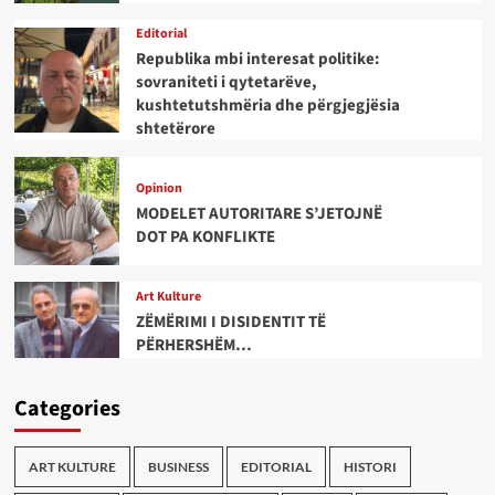
Editorial
Republika mbi interesat politike:
sovraniteti i qytetarëve,
kushtetutshmëria dhe përgjegjësia
shtetërore
Opinion
MODELET AUTORITARE S’JETOJNË
DOT PA KONFLIKTE
Art Kulture
ZËMËRIMI I DISIDENTIT TË
PËRHERSHËM…
Categories
ART KULTURE
BUSINESS
EDITORIAL
HISTORI