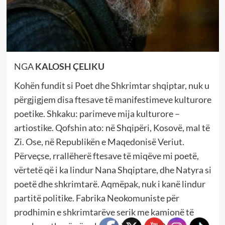
NGA
KALOSH ÇELIKU
Kohën fundit si Poet dhe Shkrimtar shqiptar, nuk u
përgjigjem disa ftesave të manifestimeve kulturore
poetike. Shkaku: parimeve mija kulturore –
artiostike. Qofshin ato: në Shqipëri, Kosovë, mal të
Zi. Ose, në Republikën e Maqedonisë Veriut.
Përveçse, rrallëherë ftesave të miqëve mi poetë,
vërtetë që i ka lindur Nana Shqiptare, dhe Natyra si
poetë dhe shkrimtarë. Aqmëpak, nuk i kanë lindur
partitë politike. Fabrika Neokomuniste për
prodhimin e shkrimtarëve serik me kamionë të