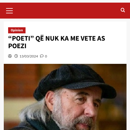
Primary
Menu
Opinion
“POETI” QË NUK KA ME VETE AS
POEZI
13/03/2024
0