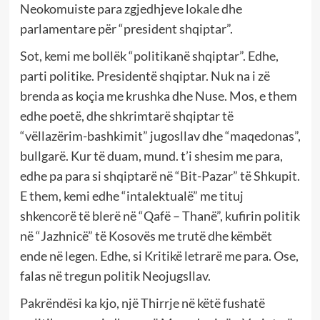
Neokomuiste para zgjedhjeve lokale dhe
parlamentare për “president shqiptar”.
Sot, kemi me bollëk “politikanë shqiptar”. Edhe,
parti politike. Presidentë shqiptar. Nuk na i zë
brenda as koçia me krushka dhe Nuse. Mos, e them
edhe poetë, dhe shkrimtarë shqiptar të
“vëllazërim-bashkimit” jugosllav dhe “maqedonas”,
bullgarë. Kur të duam, mund. t’i shesim me para,
edhe pa para si shqiptarë në “Bit-Pazar” të Shkupit.
E them, kemi edhe “intalektualë” me tituj
shkencorë të blerë në “Qafë – Thanë”, kufirin politik
në “Jazhnicë” të Kosovës me trutë dhe këmbët
ende në legen. Edhe, si Kritikë letrarë me para. Ose,
falas në tregun politik Neojugsllav.
Pakrëndësi ka kjo, një Thirrje në këtë fushatë