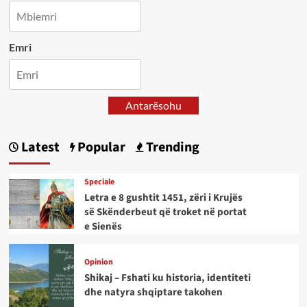
Emri
Antarësohu
Latest
Popular
Trending
Speciale
Letra e 8 gushtit 1451, zëri i Krujës
së Skënderbeut që troket në portat
e Sienës
Opinion
Shikaj – Fshati ku historia, identiteti
dhe natyra shqiptare takohen