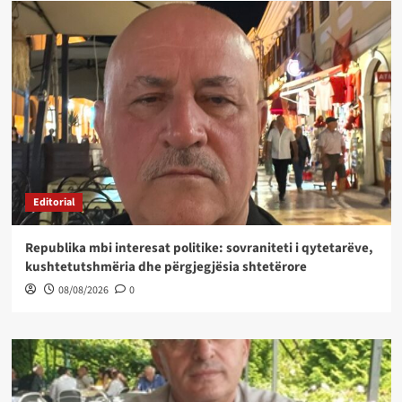
Editorial
Republika mbi interesat politike: sovraniteti i qytetarëve,
kushtetutshmëria dhe përgjegjësia shtetërore
08/08/2026
0