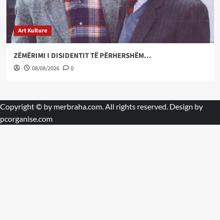
Art Kulture
ZËMËRIMI I DISIDENTIT TË PËRHERSHËM…
08/08/2026
0
Copyright © by
merbraha.com
. All rights reserved. Design by
pcorganise.com