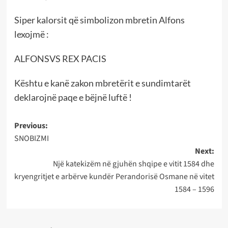
Siper kalorsit që simbolizon mbretin Alfons
lexojmë :
ALFONSVS REX PACIS
Kështu e kanë zakon mbretërit e sundimtarët
deklarojnë paqe e bëjnë luftë !
Post
Previous:
SNOBIZMI
navigation
Next:
Një katekizëm në gjuhën shqipe e vitit 1584 dhe
kryengritjet e arbërve kundër Perandorisë Osmane në vitet
1584 – 1596