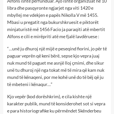
Alfons ishte përfunduar. Ajo ishte organizuat në 10
libra dhe pasqyronte ngjarjet nga viti 1420 e
mbyllej me vdekjen e papës Nikolla V më 1455.
Mbasi u pregatit nga bukurshkruesit e piktorët
minjaturistë më 1456 Facio ja paraqiti atë mbertit
Alfons e cili e mirëpriti atë me fjalë lavdëruese :
“…unë ju dhuroj një mijë e peseqind fiorini, jo për të
paguar veprën që keni bërë, sepse kjo vepra juaj
nuk mund të paguet me asnjë lloj çmimi, dhe sikur
unë tu dhuroj një nga tokat më të mira që kam nuk
mund të kënaqeni, por me kohë unë do të bëj që ju
të mbeteni i kënaqur…”
Kjo vepër (kod dorëshkrim), e cila kishte një
karakter publik, mund të konsiderohet sot si vepra
e para historiografike ku përmëndet Skënderbeu