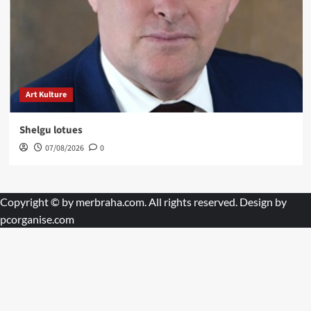
Art Kulture
Shelgu lotues
07/08/2026
0
Copyright © by
merbraha.com
. All rights reserved. Design by
pcorganise.com