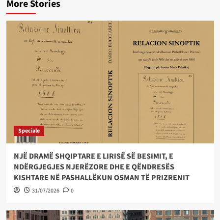
More Stories
Speciale
NJË DRAMË SHQIPTARE E LIRISË SË BESIMIT, E
NDËRGJEGJES NJERËZORE DHE E QËNDRESËS
KISHTARE NË PASHALLËKUN OSMAN TË PRIZRENIT
31/07/2026
0