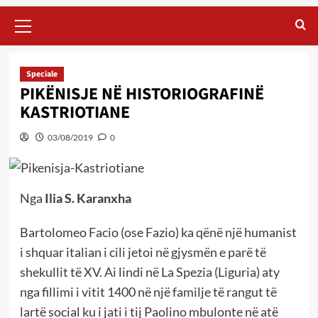
Primary
Menu
Speciale
PIKËNISJE NË HISTORIOGRAFINË
KASTRIOTIANE
03/08/2019
0
Nga
Ilia S. Karanxha
Bartolomeo Facio (ose Fazio) ka qënë një humanist
i shquar italian i cili jetoi në gjysmën e parë të
shekullit të XV. Ai lindi në La Spezia (Liguria) aty
nga fillimi i vitit 1400 në një familje të rangut të
lartë social ku i jati i tij Paolino mbulonte në atë