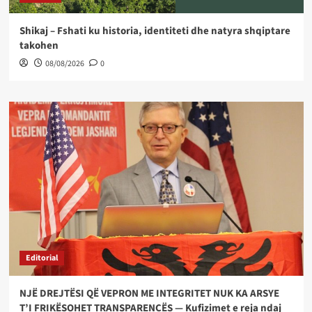
Shikaj – Fshati ku historia, identiteti dhe natyra shqiptare
takohen
08/08/2026
0
Editorial
NJË DREJTËSI QË VEPRON ME INTEGRITET NUK KA ARSYE
T’I FRIKËSOHET TRANSPARENCËS — Kufizimet e reja ndaj