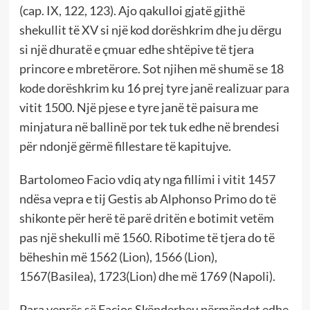
(cap. IX, 122, 123). Ajo qakulloi gjatë gjithë
shekullit të XV si një kod dorëshkrim dhe ju dërgu
si një dhuratë e çmuar edhe shtëpive të tjera
princore e mbretërore. Sot njihen më shumë se 18
kode dorëshkrim ku 16 prej tyre janë realizuar para
vitit 1500. Një pjese e tyre janë të paisura me
minjatura në ballinë por tek tuk edhe në brendesi
për ndonjë gërmë fillestare të kapitujve.
Bartolomeo Facio vdiq aty nga fillimi i vitit 1457
ndësa vepra e tij Gestis ab Alphonso Primo do të
shikonte për herë të parë dritën e botimit vetëm
pas një shekulli më 1560. Ribotime të tjera do të
bëheshin më 1562 (Lion), 1566 (Lion),
1567(Basilea), 1723(Lion) dhe më 1769 (Napoli).
Para veprës së Facios Skënderbeu përmëndet edhe