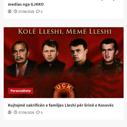
medias nga GJKKO
07/08/2026
0
Personalitete
Kujtojmë sakrificën e familjes Lleshi për lirinë e Kosovës
07/08/2026
0