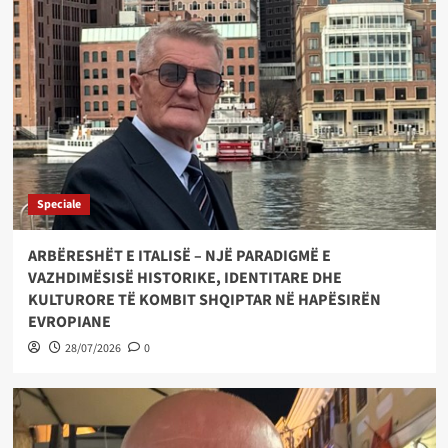
Speciale
ARBËRESHËT E ITALISË – NJË PARADIGMË E
VAZHDIMËSISË HISTORIKE, IDENTITARE DHE
KULTURORE TË KOMBIT SHQIPTAR NË HAPËSIRËN
EVROPIANE
28/07/2026
0