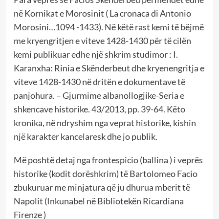
në Kornikat e Morosinit ( La cronaca di Antonio
Morosini…1094 -1433). Në këtë rast kemi të bëjmë
me kryengritjen e viteve 1428-1430 për të cilën
kemi publikuar edhe një shkrim studimor : I.
Karanxha: Rinia e Skënderbeut dhe kryenengritja e
viteve 1428-1430 në dritën e dokumentave të
panjohura. – Gjurmime albanollogjike-Seria e
shkencave historike. 43/2013, pp. 39-64. Këto
kronika, në ndryshim nga veprat historike, kishin
një karakter kancelaresk dhe jo publik.
Më poshtë detaj nga frontespicio (ballina ) i veprës
historike (kodit dorëshkrim) të Bartolomeo Facio
zbukuruar me minjatura që ju dhurua mberit të
Napolit (Inkunabel në Bibliotekën Ricardiana
Firenze )