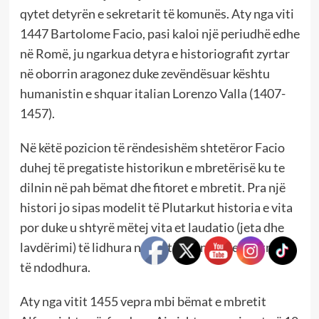
qytet detyrën e sekretarit të komunës. Aty nga viti
1447 Bartolome Facio, pasi kaloi një periudhë edhe
në Romë, ju ngarkua detyra e historiografit zyrtar
në oborrin aragonez duke zevëndësuar kështu
humanistin e shquar italian Lorenzo Valla (1407-
1457).
Në këtë pozicion të rëndesishëm shtetëror Facio
duhej të pregatiste historikun e mbretërisë ku te
dilnin në pah bëmat dhe fitoret e mbretit. Pra një
histori jo sipas modelit të Plutarkut historia e vita
por duke u shtyrë mëtej vita et laudatio (jeta dhe
lavdërimi) të lidhura ngushtë me ngjarjet luftrake
të ndodhura.
Aty nga vitit 1455 vepra mbi bëmat e mbretit