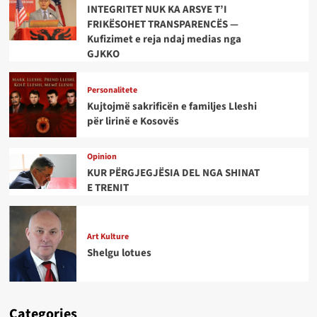
INTEGRITET NUK KA ARSYE T’I
FRIKËSOHET TRANSPARENCËS —
Kufizimet e reja ndaj medias nga
GJKKO
Personalitete
Kujtojmë sakrificën e familjes Lleshi
për lirinë e Kosovës
Opinion
KUR PËRGJEGJËSIA DEL NGA SHINAT
E TRENIT
Art Kulture
Shelgu lotues
Categories