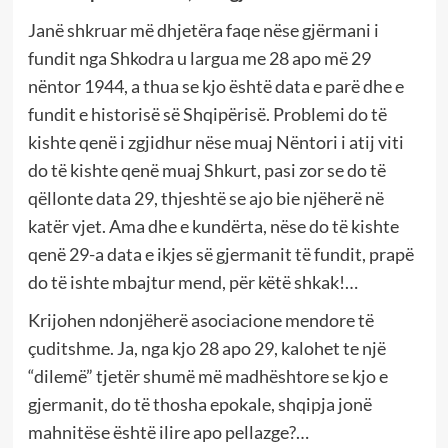
Janë shkruar më dhjetëra faqe nëse gjërmani i
fundit nga Shkodra u largua me 28 apo më 29
nëntor 1944, a thua se kjo është data e parë dhe e
fundit e historisë së Shqipërisë. Problemi do të
kishte qenë i zgjidhur nëse muaj Nëntori i atij viti
do të kishte qenë muaj Shkurt, pasi zor se do të
qëllonte data 29, thjeshtë se ajo bie njëherë në
katër vjet. Ama dhe e kundërta, nëse do të kishte
qenë 29-a data e ikjes së gjermanit të fundit, prapë
do të ishte mbajtur mend, për këtë shkak!…
Krijohen ndonjëherë asociacione mendore të
çuditshme. Ja, nga kjo 28 apo 29, kalohet te një
“dilemë” tjetër shumë më madhështore se kjo e
gjermanit, do të thosha epokale, shqipja jonë
mahnitëse është ilire apo pellazge?…