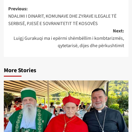
Post
Previous:
NDALIMI I DINARIT, KOMUNAVE DHE ZYRAVE ILEGALE TË
navigation
SERBISË, PJESË E SOVRANITETIT TË KOSOVËS
Next:
Luigj Gurakuqi ma i epërmi shëmbëllim i kombtarizmës,
qytetarisë, dijes dhe përkushtimit
More Stories