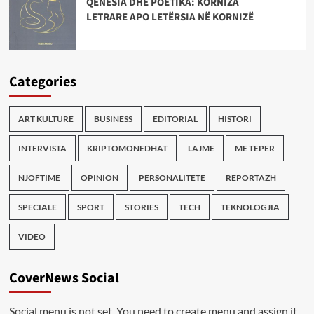
QENËSIA DHE POETIKA: KORNIZA
LETRARE APO LETËRSIA NË KORNIZË
Categories
ART KULTURE
BUSINESS
EDITORIAL
HISTORI
INTERVISTA
KRIPTOMONEDHAT
LAJME
ME TEPER
NJOFTIME
OPINION
PERSONALITETE
REPORTAZH
SPECIALE
SPORT
STORIES
TECH
TEKNOLOGJIA
VIDEO
CoverNews Social
Social menu is not set. You need to create menu and assign it