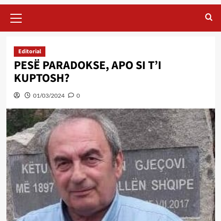
Primary
Menu
Editorial
PESË PARADOKSE, APO SI T’I
KUPTOSH?
01/03/2024
0