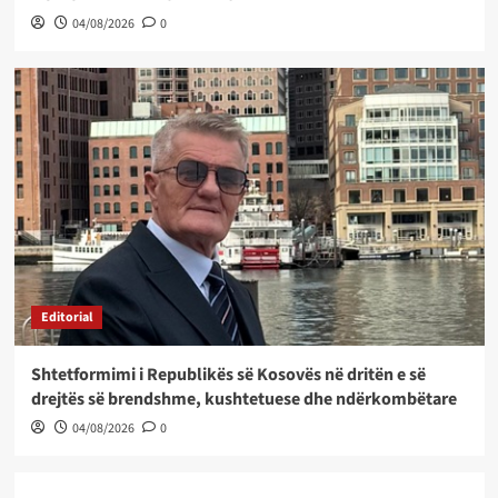
04/08/2026
0
Editorial
Shtetformimi i Republikës së Kosovës në dritën e së
drejtës së brendshme, kushtetuese dhe ndërkombëtare
04/08/2026
0