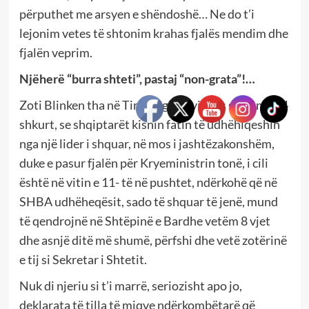
përputhet me arsyen e shëndoshë… Ne do t’i
lejonim vetes të shtonim krahas fjalës mendim dhe
fjalën veprim.
Njëherë “burra shteti”, pastaj “non-grata”!…
Zoti Blinken tha në Tiranë, gjatë vizitës së tij me 14
shkurt, se shqiptarët kishin fatin të udhëhiqeshin
nga një lider i shquar, në mos i jashtëzakonshëm,
duke e pasur fjalën për Kryeministrin tonë, i cili
është në vitin e 11- të në pushtet, ndërkohë që në
SHBA udhëheqësit, sado të shquar të jenë, mund
të qendrojnë në Shtëpinë e Bardhe vetëm 8 vjet
dhe asnjë ditë më shumë, përfshi dhe vetë zotërinë
e tij si Sekretar i Shtetit.
Nuk di njeriu si t’i marrë, seriozisht apo jo,
deklarata të tilla të miqve ndërkombëtarë që