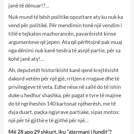
janë të dënuar!?…
Nuk mund të bësh politike opozitare aty ku nuk ka
vend për politikë. Për mendimin tonë një vendim i
tillë e tejkalon mazhorancën, pavarësisht kinse
argumenteve që jepen. Ata që përfitojnë pak muaj
nga dënimi nuk kanë tesëra të asnjë partie, për sa
kohë janë aty!…
Ah, deputetët historikisht kanë qenë krejtësisht
dakord vetëm për një gjë, rritjen e rrogave dhe të
privilegjeve të veta. Edhe nëse në sallë do të ishin
duke u hedhur shashka, për pagat e tyre të majme
do të ngriheshin 140 kartonat njëherësh, me të
dyja duart, paçka ngjyrave partiake, sipas motos:
një për të gjithë e të gjithë për një…
Më 28 apo 29 shkurt, iku “gjermani i fundit”?