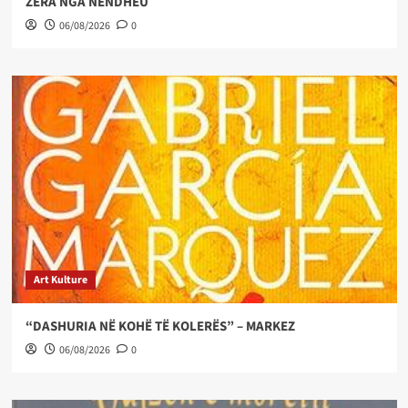
ZËRA NGA NËNDHEU
06/08/2026
0
Art Kulture
“DASHURIA NË KOHË TË KOLERËS” – MARKEZ
06/08/2026
0