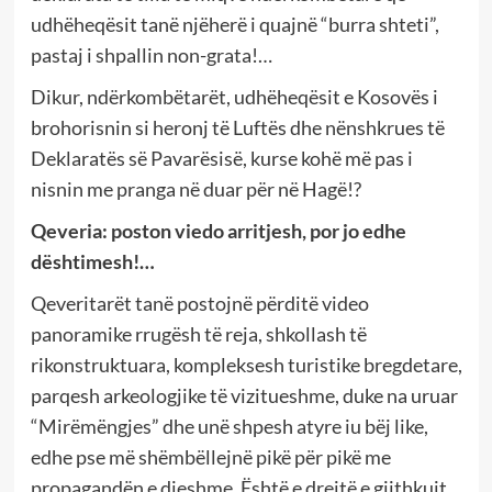
udhëheqësit tanë njëherë i quajnë “burra shteti”,
pastaj i shpallin non-grata!…
Dikur, ndërkombëtarët, udhëheqësit e Kosovës i
brohorisnin si heronj të Luftës dhe nënshkrues të
Deklaratës së Pavarësisë, kurse kohë më pas i
nisnin me pranga në duar për në Hagë!?
Qeveria: poston viedo arritjesh, por jo edhe
dështimesh!…
Qeveritarët tanë postojnë përditë video
panoramike rrugësh të reja, shkollash të
rikonstruktuara, kompleksesh turistike bregdetare,
parqesh arkeologjike të vizitueshme, duke na uruar
“Mirëmëngjes” dhe unë shpesh atyre iu bëj like,
edhe pse më shëmbëllejnë pikë për pikë me
propagandën e djeshme. Është e drejtë e gjithkujt