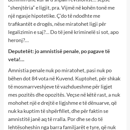
“shenjtëria” e ligjit, pra. Vijmë në kohën tonë me
një ngasje hipotetike. Ç’do të ndodhte me
trafikantët e drogës, nëse miratohet ligji për
legalizimin e saj?… Do të jenë kriminelë si sot, apo
heronj?…
Deputetët: jo amnistisë penale, po pagave të
veta!…
Amnistia penale nuk po miratohet, pasi nuk po
bëhen dot 84 vota në Kuvend. Kuptohet, për shkak
të mosmarrveshjeve të vazhdueshme për ligjet
mes pozitës dhe opozitës. Veçse në këtë rast, a nuk
mohohet një e drejtë e ligjshme e të dënuarve, që
nuk ka kuptim të shpërfillet, dhe për faktin se
amnistitë janë aq të rralla. Por dhe se do të
lehtësoheshin nga barra familjarët e tyre, që nuk