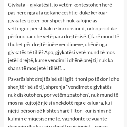
Gjykata – gjykatësit, jo vetëm kontestohen herë
pas here nga ata që kanë çështje, duke kërkuar
gjykatës tjetër, por shpesh nuk kalojnë as
vettingun për shkak të korrupsionit, ndonjëri duke
përfunduar dhe vetë para drejtësisë. Çfarë mund të
thuhet për drejtësinë e vendimeve, dhënë nga
gjykatës të tillë? Apo, gjykatësi vetë mund të mos
jetë i drejtë, kurse vendimi i dhënë prej tij nuk ka
shans të mos jetë i tillë!?…
Pavarësisht drejtësisë së ligjit, thoni po të doni dhe
shenjtërisë së tij, shprehja “vendimet e gjykatës
nuk diskutohen, por vetëm zbatohen”, nuk mund të
mos na kujtojë një si anekdotë nga e kaluara, ku i
njëjti përson që kishte sharë Titon, kur ishim në
kulmin e miqësisë me të, vazhdonte të vuante
dënimin dhe kur ai u shpall revisionist… sepse