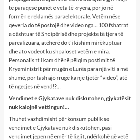
të paraqesë punët e veta të kryera, por jo në
formën e reklamës paraelektorale. Vetëm nëse
qeveria do të postojë dhe video nga… 100 fshatrat
e dështuar të Shqipërisë dhe projekte të tjera të
parealizuara, atëherë do t’i kishim mirëkuptuar
dhe ato vodeot ku shpaloset vetëm e mira.
Personalisht i kam dhënë pëlqim postimit të
Kryeministrit për rrugën e Lurës para një viti a më
shumë, por tash ajo rrugë ka një tjetër “video”, atë
të ngecjes në vend!?…
Vendimet e Gjykatave nuk diskutohen, gjykatësit
nuk kalojnë vettingun!…
Thuhet vazhdimisht për konsum publik se
vendimet e Gjykatave nuk diskutohen, pasi
vendimet jepen në emër të ligjit, ndërkohë që vetë