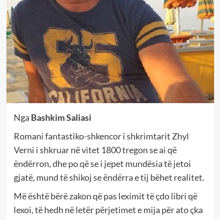
Nga
Bashkim Saliasi
Romani fantastiko-shkencor i shkrimtarit Zhyl
Verni i shkruar në vitet 1800 tregon se ai që
ëndërron, dhe po që se i jepet mundësia të jetoi
gjatë, mund të shikoj se ëndërra e tij bëhet realitet.
Më është bërë zakon që pas leximit të çdo libri që
lexoi, të hedh në letër përjetimet e mija për ato çka