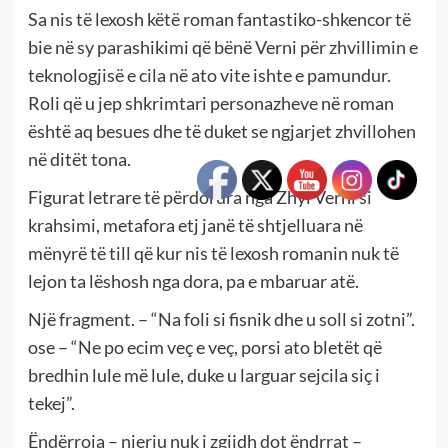
Sa nis të lexosh këtë roman fantastiko-shkencor të
bie në sy parashikimi që bënë Verni për zhvillimin e
teknologjisë e cila në ato vite ishte e pamundur.
Roli që u jep shkrimtari personazheve në roman
është aq besues dhe të duket se ngjarjet zhvillohen
në ditët tona.
Figurat letrare të përdorura nga Zhyl Verni si
krahsimi, metafora etj janë të shtjelluara në
mënyrë të till që kur nis të lexosh romanin nuk të
lejon ta lëshosh nga dora, pa e mbaruar atë.
Një fragment. – “Na foli si fisnik dhe u soll si zotni”.
ose – “Ne po ecim veç e veç, porsi ato bletët që
bredhin lule më lule, duke u larguar sejcila siç i
tekej”.
Ëndërroja – njeriu nuk i zgjidh dot ëndrrat –