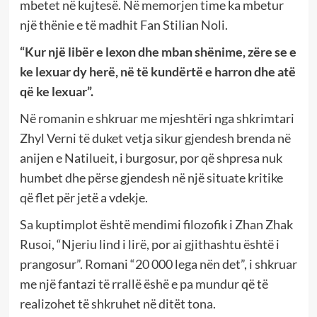
mbetet në kujtesë. Në memorjen time ka mbetur
një thënie e të madhit Fan Stilian Noli.
“Kur një libër e lexon dhe mban shënime, zëre se e
ke lexuar dy herë, në të kundërtë e harron dhe atë
që ke lexuar”.
Në romanin e shkruar me mjeshtëri nga shkrimtari
Zhyl Verni të duket vetja sikur gjendesh brenda në
anijen e Natilueit, i burgosur, por që shpresa nuk
humbet dhe përse gjendesh në një situate kritike
që flet për jetë a vdekje.
Sa kuptimplot është mendimi filozofik i Zhan Zhak
Rusoi, “Njeriu lind i lirë, por ai gjithashtu është i
prangosur”. Romani “20 000 lega nën det”, i shkruar
me një fantazi të rrallë ëshë e pa mundur që të
realizohet të shkruhet në ditët tona.