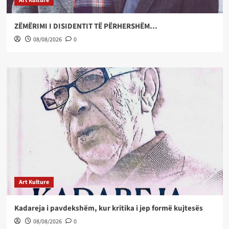
Art Kulture
ZËMËRIMI I DISIDENTIT TË PËRHERSHËM…
08/08/2026
0
Art Kulture
Kadareja i pavdekshëm, kur kritika i jep formë kujtesës
08/08/2026
0