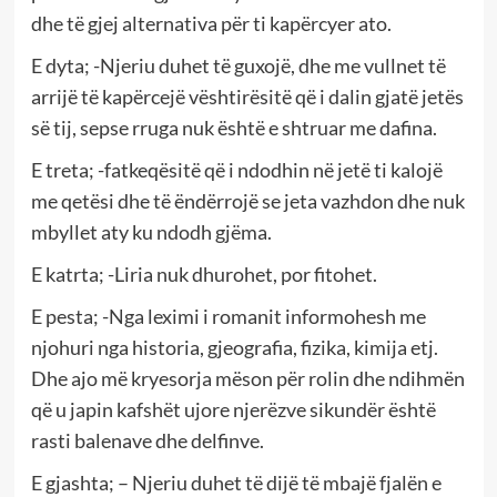
dhe të gjej alternativa për ti kapërcyer ato.
E dyta; -Njeriu duhet të guxojë, dhe me vullnet të
arrijë të kapërcejë vështirësitë që i dalin gjatë jetës
së tij, sepse rruga nuk është e shtruar me dafina.
E treta; -fatkeqësitë që i ndodhin në jetë ti kalojë
me qetësi dhe të ëndërrojë se jeta vazhdon dhe nuk
mbyllet aty ku ndodh gjëma.
E katrta; -Liria nuk dhurohet, por fitohet.
E pesta; -Nga leximi i romanit informohesh me
njohuri nga historia, gjeografia, fizika, kimija etj.
Dhe ajo më kryesorja mëson për rolin dhe ndihmën
që u japin kafshët ujore njerëzve sikundër është
rasti balenave dhe delfinve.
E gjashta; – Njeriu duhet të dijë të mbajë fjalën e