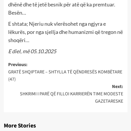
dhënë dhe të jetë besnik për atë që ka premtuar.
Besën…
E shtata; Njeriu nuk vlerësohet nga ngjyra e
lëkurës, por nga sjellja dhe humanizmi që tregon në
shoqëri…
E diel, më 05.10.2025
Post
Previous:
GRATË SHQIPTARE – SHTYLLA TË QËNDRESËS KOMBËTARE
navigation
(47)
Next:
SHKRIMI I PARË QË FILLOI KARRIERËN TIME MODESTE
GAZETARESKE
More Stories