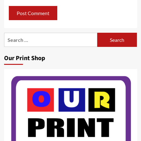
Search
for:
Our Print Shop