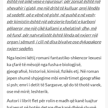
është një pikë vese e ngurosur; për zonjat është një
xhevahir i gjatë, me një dritë të kulluar, prej lëndës
së sedefit, që e vënë në gisht, në gushë e në vesh;
për kimistin është një përzierje fosfati e karboni
gëlqeror, me një çikë kallami e xhelatinë; dhe, më
në fund, për natyralistët është lënda që nxjerr një
organ i sëmurë, i cili në disa bivalve ose dykapakore
nxjerr sedefin.
Nga leximi këtij romani fantastiko-shkencor lexuesi
ka çfarë të mësojë nga fusha e biologjisë,
gjeografisë, historisë, kimisë, fizikës etj. Në roman
jepen shumë shpjegime mbi emërtimet gjeografike
si psh; emri i detit të Sargasve, që do të thotë varek,
ose më mirë; leshterik.
Autori i librit flet për rolin e madh që kanë luajtur
balaenat në botën detare dhe kanë dhënë shumë