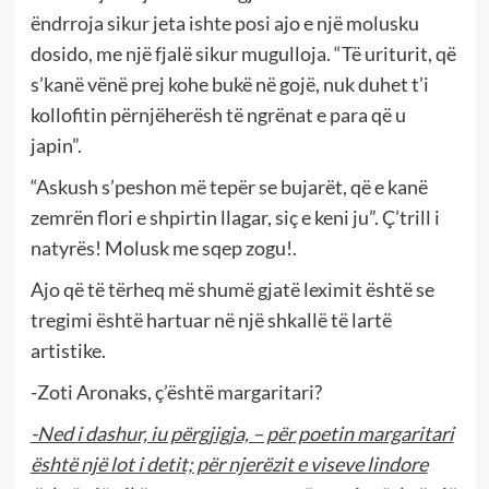
ëndrroja sikur jeta ishte posi ajo e një molusku
dosido, me një fjalë sikur mugulloja. “Të uriturit, që
s’kanë vënë prej kohe bukë në gojë, nuk duhet t’i
kollofitin përnjëherësh të ngrënat e para që u
japin”.
“Askush s’peshon më tepër se bujarët, që e kanë
zemrën flori e shpirtin llagar, siç e keni ju”. Ç’trill i
natyrës! Molusk me sqep zogu!.
Ajo që të tërheq më shumë gjatë leximit është se
tregimi është hartuar në një shkallë të lartë
artistike.
-Zoti Aronaks, ç’është margaritari?
-Ned i dashur, iu përgjigja, – për poetin margaritari
është një lot i detit; për njerëzit e viseve lindore