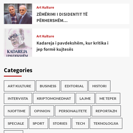
Art Kulture
ZËMËRIMI I DISIDENTIT TË
PËRHERSHËM…
Art Kulture
Kadareja i pavdekshëm, kur kritika i
jep formë kujtesës
Categories
ART KULTURE
BUSINESS
EDITORIAL
HISTORI
INTERVISTA
KRIPTOMONEDHAT
LAJME
ME TEPER
NJOFTIME
OPINION
PERSONALITETE
REPORTAZH
SPECIALE
SPORT
STORIES
TECH
TEKNOLOGJIA