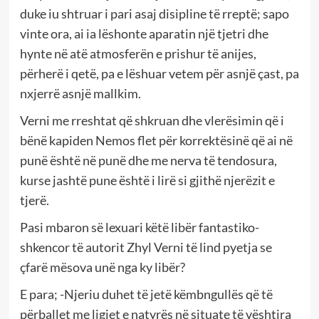
duke iu shtruar i pari asaj disipline të rreptë; sapo
vinte ora, ai ia lëshonte aparatin një tjetri dhe
hynte në atë atmosferën e prishur të anijes,
përherë i qetë, pa e lëshuar vetem për asnjë çast, pa
nxjerrë asnjë mallkim.
Verni me rreshtat që shkruan dhe vlerësimin që i
bënë kapiden Nemos flet për korrektësinë që ai në
punë është në punë dhe me nerva të tendosura,
kurse jashtë pune është i lirë si gjithë njerëzit e
tjerë.
Pasi mbaron së lexuari këtë libër fantastiko-
shkencor të autorit Zhyl Verni të lind pyetja se
çfarë mësova unë nga ky libër?
E para; -Njeriu duhet të jetë këmbngullës që të
përballet me ligjet e natyrës në situate të vështira