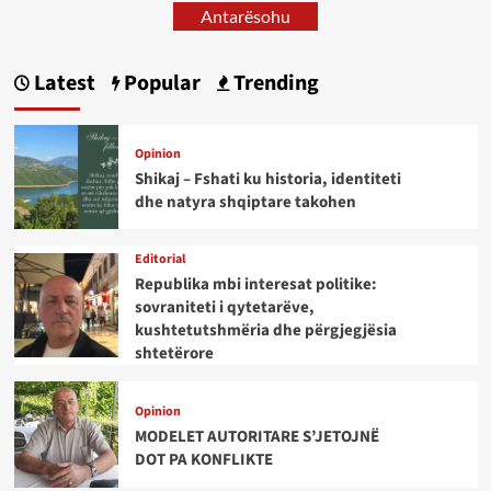
Antarësohu
Latest
Popular
Trending
Opinion
Shikaj – Fshati ku historia, identiteti
dhe natyra shqiptare takohen
Editorial
Republika mbi interesat politike:
sovraniteti i qytetarëve,
kushtetutshmëria dhe përgjegjësia
shtetërore
Opinion
MODELET AUTORITARE S’JETOJNË
DOT PA KONFLIKTE