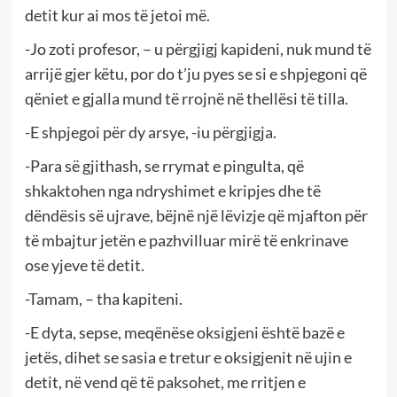
detit kur ai mos të jetoi më.
-Jo zoti profesor, – u përgjigj kapideni, nuk mund të
arrijë gjer këtu, por do t’ju pyes se si e shpjegoni që
qëniet e gjalla mund të rrojnë në thellësi të tilla.
-E shpjegoi për dy arsye, -iu përgjigja.
-Para së gjithash, se rrymat e pingulta, që
shkaktohen nga ndryshimet e kripjes dhe të
dëndësis së ujrave, bëjnë një lëvizje që mjafton për
të mbajtur jetën e pazhvilluar mirë të enkrinave
ose yjeve të detit.
-Tamam, – tha kapiteni.
-E dyta, sepse, meqënëse oksigjeni është bazë e
jetës, dihet se sasia e tretur e oksigjenit në ujin e
detit, në vend që të paksohet, me rritjen e