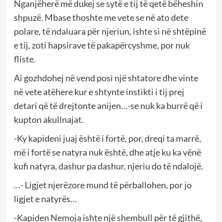
Nganjëherë më dukej se sytë e tij të qetë bëheshin
shpuzë. Mbase thoshte me vete se në ato dete
polare, të ndaluara për njeriun, ishte si në shtëpinë
e tij, zoti hapsirave të pakapërcyshme, por nuk
fliste.
Ai gozhdohej në vend posi një shtatore dhe vinte
në vete atëhere kur e shtynte instikti i tij prej
detari që të drejtonte anijen…-se nuk ka burrë që i
kupton akullnajat.
-Ky kapideni juaj është i fortë, por, dreqi ta marrë,
më i fortë se natyra nuk është, dhe atje ku ka vënë
kufi natyra, dashur pa dashur, njeriu do të ndalojë.
…- Ligjet njerëzore mund të përballohen, por jo
ligjet e natyrës…
-Kapiden Nemoja ishte një shembull për të gjithë,