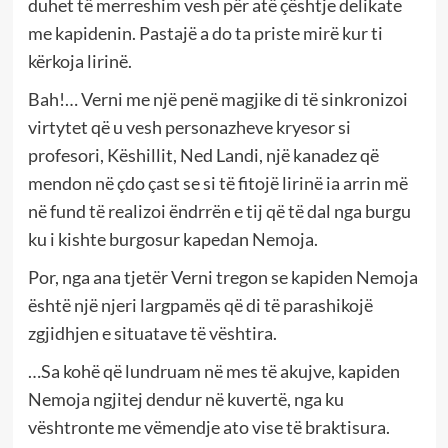
duhet të merreshim vesh për atë çështje delikate
me kapidenin. Pastajë a do ta priste mirë kur ti
kërkoja lirinë.
Bah!… Verni me një penë magjike di të sinkronizoi
virtytet që u vesh personazheve kryesor si
profesori, Këshillit, Ned Landi, një kanadez që
mendon në çdo çast se si të fitojë lirinë ia arrin më
në fund të realizoi ëndrrën e tij që të dal nga burgu
ku i kishte burgosur kapedan Nemoja.
Por, nga ana tjetër Verni tregon se kapiden Nemoja
është një njeri largpamës që di të parashikojë
zgjidhjen e situatave të vështira.
…Sa kohë që lundruam në mes të akujve, kapiden
Nemoja ngjitej dendur në kuvertë, nga ku
vështronte me vëmendje ato vise të braktisura.