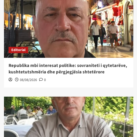
Editorial
Republika mbi interesat politike: sovraniteti i qytetarëve,
kushtetutshmëria dhe përgjegjësia shtetërore
08/08/2026
0