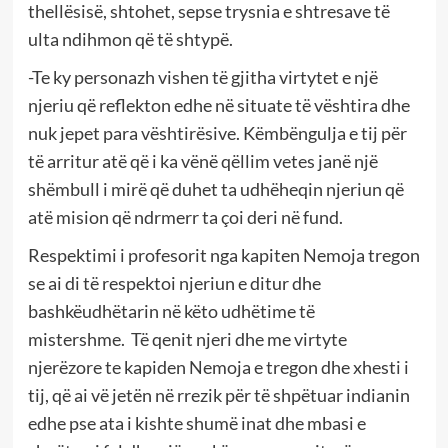
thellësisë, shtohet, sepse trysnia e shtresave të
ulta ndihmon që të shtypë.
-Te ky personazh vishen të gjitha virtytet e një
njeriu që reflekton edhe në situate të vështira dhe
nuk jepet para vështirësive. Këmbëngulja e tij për
të arritur atë që i ka vënë qëllim vetes janë një
shëmbull i mirë që duhet ta udhëheqin njeriun që
atë mision që ndrmerr ta çoi deri në fund.
Respektimi i profesorit nga kapiten Nemoja tregon
se ai di të respektoi njeriun e ditur dhe
bashkëudhëtarin në këto udhëtime të
mistershme. Të qenit njeri dhe me virtyte
njerëzore te kapiden Nemoja e tregon dhe xhesti i
tij, që ai vë jetën në rrezik për të shpëtuar indianin
edhe pse ata i kishte shumë inat dhe mbasi e