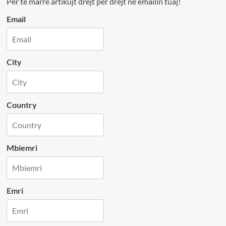
Per te marre artikujt drejt per drejt ne emailin tuaj!
Email
City
Country
Mbiemri
Emri