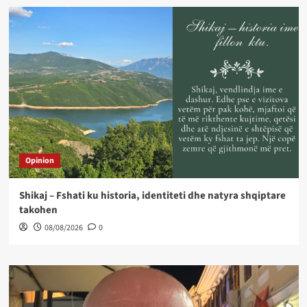
Opinion
Shikaj – Fshati ku historia, identiteti dhe natyra shqiptare
takohen
08/08/2026
0