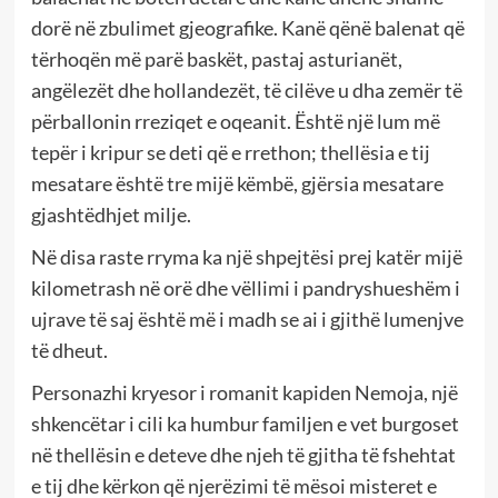
dorë në zbulimet gjeografike. Kanë qënë balenat që
tërhoqën më parë baskët, pastaj asturianët,
angëlezët dhe hollandezët, të cilëve u dha zemër të
përballonin rreziqet e oqeanit. Është një lum më
tepër i kripur se deti që e rrethon; thellësia e tij
mesatare është tre mijë këmbë, gjërsia mesatare
gjashtëdhjet milje.
Në disa raste rryma ka një shpejtësi prej katër mijë
kilometrash në orë dhe vëllimi i pandryshueshëm i
ujrave të saj është më i madh se ai i gjithë lumenjve
të dheut.
Personazhi kryesor i romanit kapiden Nemoja, një
shkencëtar i cili ka humbur familjen e vet burgoset
në thellësin e deteve dhe njeh të gjitha të fshehtat
e tij dhe kërkon që njerëzimi të mësoi misteret e