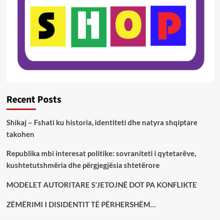
Recent Posts
Shikaj – Fshati ku historia, identiteti dhe natyra shqiptare
takohen
Republika mbi interesat politike: sovraniteti i qytetarëve,
kushtetutshmëria dhe përgjegjësia shtetërore
MODELET AUTORITARE S’JETOJNË DOT PA KONFLIKTE
ZËMËRIMI I DISIDENTIT TË PËRHERSHËM…