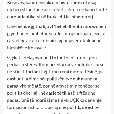
Kosovës, kanë nënshkruar historinë e re të saj,
njëherësh përfaqësues të këtij shteti në kancelaritë
euro-atlantike, si në Bruksel, Uashington etj.
Dhe befas e gjitha kjo zh’bëhet dhe ata i dorëzohen
gjyqit ndërkombëtar, si të kishin qendruar njëzet e
ca vjet në arrati e të ishin kapur javën e kaluar në
bjeshkët e Kosovës?!
Gjykata e Hagës mund të thotë se sa më sipër i
përkasin sferës dhe marrëdhënieve politike, kurse
ne si institucion i ligjit, merremi me drejtësinë, pa
dashur t’ia dimë për politikën. Ne nuk mund ta
paragjykojmë atë, por në arsyetimin tonë zor se
politika dhe ligji, në qasje të tilla të luftës dhe
paqes, janë të ndarë si me thikë. UÇK ka qenë një
formacion ushtarak, po aq dhe politik, që është