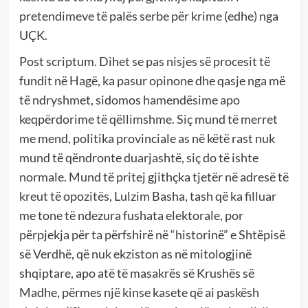
pretendimeve të palës serbe për krime (edhe) nga
UÇK.
Post scriptum. Dihet se pas nisjes së procesit të
fundit në Hagë, ka pasur opinone dhe qasje nga më
të ndryshmet, sidomos hamendësime apo
keqpërdorime të qëllimshme. Siç mund të merret
me mend, politika provinciale as në këtë rast nuk
mund të qëndronte duarjashtë, siç do të ishte
normale. Mund të pritej gjithçka tjetër në adresë të
kreut të opozitës, Lulzim Basha, tash që ka filluar
me tone të ndezura fushata elektorale, por
përpjekja për ta përfshirë në “historinë” e Shtëpisë
së Verdhë, që nuk ekziston as në mitologjinë
shqiptare, apo atë të masakrës së Krushës së
Madhe, përmes një kinse kasete që ai paskësh