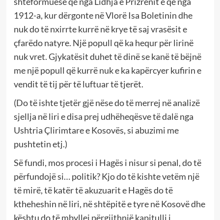
shteformuese që nga Lidhja e Prizrenit e që nga
1912-a, kur dërgonte në Vlorë Isa Boletinin dhe
nuk do të nxirrte kurrë në krye të saj vrasësit e
çfarëdo natyre. Një popull që ka hequr për lirinë
nuk vret. Gjykatësit duhet të dinë se kanë të bëjnë
me një popull që kurrë nuk e ka kapërcyer kufirin e
vendit të tij për të luftuar të tjerët.
(Do të ishte tjetër gjë nëse do të merrej në analizë
sjellja në liri e disa prej udhëheqësve të dalë nga
Ushtria Çlirimtare e Kosovës, si abuzimi me
pushtetin etj.)
Së fundi, mos procesi i Hagës i nisur si penal, do të
përfundojë si… politik? Kjo do të kishte vetëm një
të mirë, të katër të akuzuarit e Hagës do të
ktheheshin në liri, në shtëpitë e tyre në Kosovë dhe
kështu do të mbyllej përgjithnjë kapitulli i