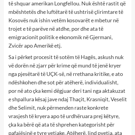
të shquar amerikan Longfellou. Nuk është rastit që
mbështetës dhe luftëtarë të ushtrisë çlirimtare të
Kosovës nuk ishin vetëm kosovarët e mbetur në
trojet e të parëve në atdhe, por dhe ata të
emigracionit politik e ekonomik në Gjermani,
Zvicër apo Amerikë etj.
Sa i përket procesit të sotëm të Hagës, askush nuk
vë dorën në zjarr për krime që mund të jenë kryer
nga pjesëtarë të UÇK-së, në rrethana kritike, e ato
ndëshkohen dhe sot për atëherë, individualisht,
por në ato çka kemi dëgjuar deri tani nga aktakuzat
e shpallura kësaj jave ndaj Thaçit, Krasniqit, Veselit
dhe Selimit, nuk përmenden raste konkrete
vrasjesh të kryera apo të urdhëruara prej këtyre,
çka ka bërë që ata të shprehen kategorisht për
pafajësinë e tyre vetjake. Atëherë, lind pyetja, ata