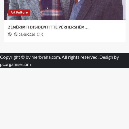
Art Kulture
ZËMËRIMI I DISIDENTIT TË PËRHERSHËM…
08/08/2026
0
Copyright © by
merbraha.com
. All rights reserved. Design by
pcorganise.com