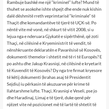
Rambuje bashkë me një “kriminel” lufte? Mund të
thuhet se asokohe ishte shpejt dhe ende nuk kishin
dalë dëshmitë rreth veprimtarisë “kriminale” të
Thaçit dhe komandantëve të tjerë të UÇK-së. Po
nëntë vite më vonë, në shkurt të vitit 2008, si u
lejua nga e nderuara Gjykatë e sipërthënë, që zoti
Thaçi, në cilësinë e Kryeministrit të vendit, të
nënshkruante deklaratën e Pavarësisë së Kosovës,
dokumenti themelor i shtetit më të ri të Europës? E
po ashtu dhe Jakup Krasniqi, në cilësinë e kryetarit
të Kuvendit të Kosovës? Dy nga tre firmat kryesore
të këtij dokumenti (krahas asaj të Presidentit
Sejdiu) iu përkasin të akuzuarve për krime të
llahtarshme lufte. Thaçi, Krasniqi e Veseli, pse jo
dhe Haradinaj, Limaj e të tjerë, duke qenë për
njëzet vite në pozicionet më të lartë të shtetit të