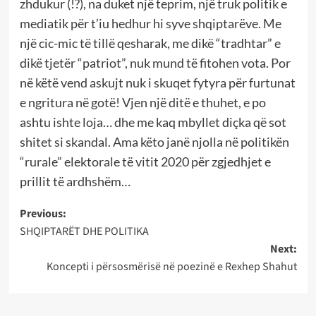
zhdukur (!?), na duket një teprim, një truk politik e
mediatik për t’iu hedhur hi syve shqiptarëve. Me
një cic-mic të tillë qesharak, me dikë “tradhtar” e
dikë tjetër “patriot”, nuk mund të fitohen vota. Por
në këtë vend askujt nuk i skuqet fytyra për furtunat
e ngritura në gotë! Vjen një ditë e thuhet, e po
ashtu ishte loja… dhe me kaq mbyllet diçka që sot
shitet si skandal. Ama këto janë njolla në politikën
“rurale” elektorale të vitit 2020 për zgjedhjet e
prillit të ardhshëm…
Post
Previous:
SHQIPTARËT DHE POLITIKA
navigation
Next:
Koncepti i pёrsosmёrisё nё poezinё e Rexhep Shahut