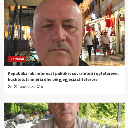
Editorial
Republika mbi interesat politike: sovraniteti i qytetarëve,
kushtetutshmëria dhe përgjegjësia shtetërore
08/08/2026
0