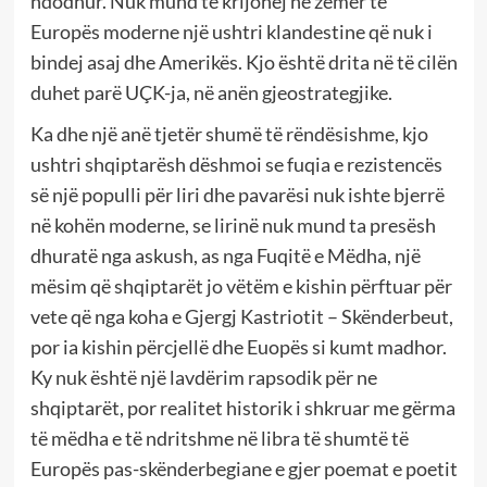
ndodhur. Nuk mund të krijohej në zemër të
Europës moderne një ushtri klandestine që nuk i
bindej asaj dhe Amerikës. Kjo është drita në të cilën
duhet parë UÇK-ja, në anën gjeostrategjike.
Ka dhe një anë tjetër shumë të rëndësishme, kjo
ushtri shqiptarësh dëshmoi se fuqia e rezistencës
së një populli për liri dhe pavarësi nuk ishte bjerrë
në kohën moderne, se lirinë nuk mund ta presësh
dhuratë nga askush, as nga Fuqitë e Mëdha, një
mësim që shqiptarët jo vëtëm e kishin përftuar për
vete që nga koha e Gjergj Kastriotit – Skënderbeut,
por ia kishin përcjellë dhe Euopës si kumt madhor.
Ky nuk është një lavdërim rapsodik për ne
shqiptarët, por realitet historik i shkruar me gërma
të mëdha e të ndritshme në libra të shumtë të
Europës pas-skënderbegiane e gjer poemat e poetit