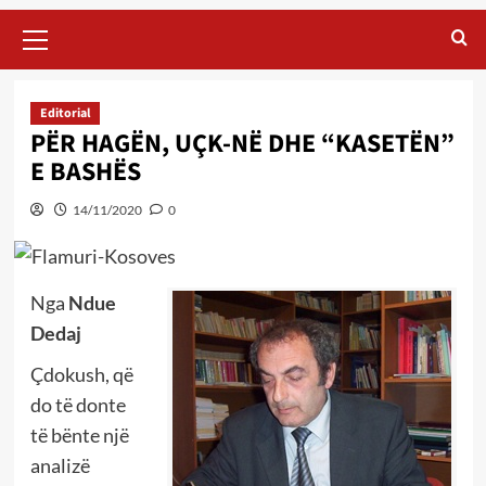
Primary
Menu
Editorial
PËR HAGËN, UÇK-NË DHE “KASETËN”
E BASHËS
14/11/2020
0
Nga
Ndue
Dedaj
Çdokush, që
do të donte
të bënte një
analizë