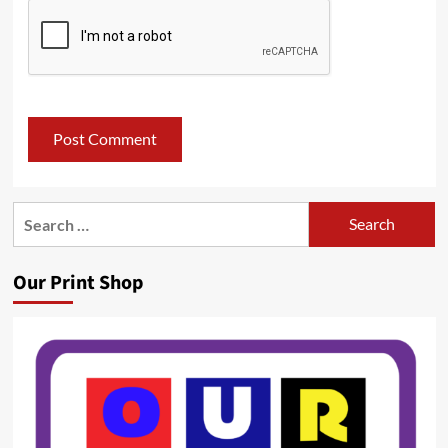
Search
for:
Our Print Shop