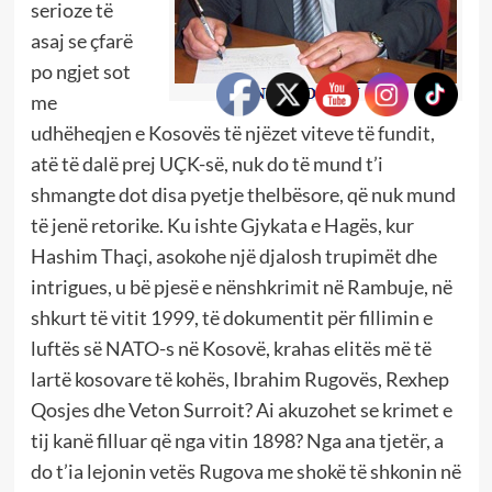
serioze të
asaj se çfarë
po ngjet sot
me
udhëheqjen e Kosovës të njëzet viteve të fundit,
atë të dalë prej UÇK-së, nuk do të mund t’i
shmangte dot disa pyetje thelbësore, që nuk mund
të jenë retorike. Ku ishte Gjykata e Hagës, kur
Hashim Thaçi, asokohe një djalosh trupimët dhe
intrigues, u bë pjesë e nënshkrimit në Rambuje, në
shkurt të vitit 1999, të dokumentit për fillimin e
luftës së NATO-s në Kosovë, krahas elitës më të
lartë kosovare të kohës, Ibrahim Rugovës, Rexhep
Qosjes dhe Veton Surroit? Ai akuzohet se krimet e
tij kanë filluar që nga vitin 1898? Nga ana tjetër, a
do t’ia lejonin vetës Rugova me shokë të shkonin në