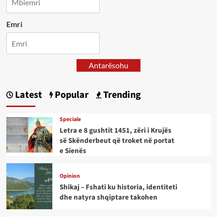
Emri
Antarësohu
Latest
Popular
Trending
Speciale
Letra e 8 gushtit 1451, zëri i Krujës
së Skënderbeut që troket në portat
e Sienës
Opinion
Shikaj – Fshati ku historia, identiteti
dhe natyra shqiptare takohen