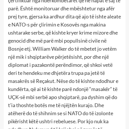
çertifikuar nga ndërkombëtarët që në hapat e saj të
parë. Është monitoruar dhe mbështetur nga afër
prej tyre, gjersa ka ardhur dita që ajo të ishte aleate
e NATO-s për çlirimin e Kosovës nga makina
ushtarake serbe, që kishte kryer krime mizore dhe
genocid dhe më parë mbi popullsinë civile në
Bosnje etj. William Walker do të mbetet jo vetëm
një mik i shqiptarëve përjetësisht, por dhe një
diplomat i pazakontë perëndimor, që shkoi vetë
deri te hendeku me dhjetëra trupa pa jetë të
masakrës së Reçakut. Nëse do të kishte ndodhur e
kundërta, që ai të kishte parë ndonjë “masakër” të
UÇK-së mbi serbë apo shqiptarë, pa dyshim që do
t’ia thoshte botës me të njëjtën kurajo. Dhe
atëherë do të shihnim se si NATO do të izolonte
pikërisht këtë ushtri rebeluese. Por kjo nuk ka