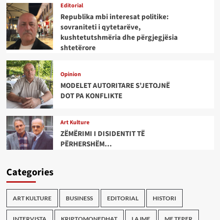
Editorial
Republika mbi interesat politike:
sovraniteti i qytetarëve,
kushtetutshmëria dhe përgjegjësia
shtetërore
Opinion
MODELET AUTORITARE S’JETOJNË
DOT PA KONFLIKTE
Art Kulture
ZËMËRIMI I DISIDENTIT TË
PËRHERSHËM…
Categories
ART KULTURE
BUSINESS
EDITORIAL
HISTORI
INTERVISTA
KRIPTOMONEDHAT
LAJME
ME TEPER