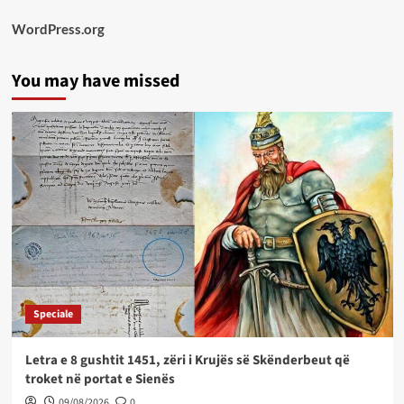
WordPress.org
You may have missed
Speciale
Letra e 8 gushtit 1451, zëri i Krujës së Skënderbeut që
troket në portat e Sienës
09/08/2026
0