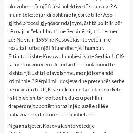
akuzohen për një fajësi kolektive të supozuar? A
mund të ketë juridikisht një fajësi të tillë? Apo, i
gjithë procesi gjyqësor ndaj tyre, është politik, për
të ruajtur “ekuilibrat” me Serbinë, siç thuhet nën
zë? Në vitin 1999 në Kosovë kishte vetëm një
rezultat lufte: një i fituar dhe një i humbur.
Fitimtari ishte Kosova, humbësi ishte Serbia. UÇK-
ja meritoi kurorën e fitimtarit dhe nuk mund të
kishte një ushtri e lavdishme, me një komandë
kriminale!? Përpilimi i dosjeve dhe pretencës serbe
në ngarkim të UÇK-së nuk mund ta tjetërsojë këtë
fakt plebishitar, qoftë dhe duke u përfillur
drepërdrejt apo tërthorazi një akuzë e tillë e
pabazuar nga faktorë ndërkombëtarë.
Nga ana tjetër, Kosova kishte vetëdije