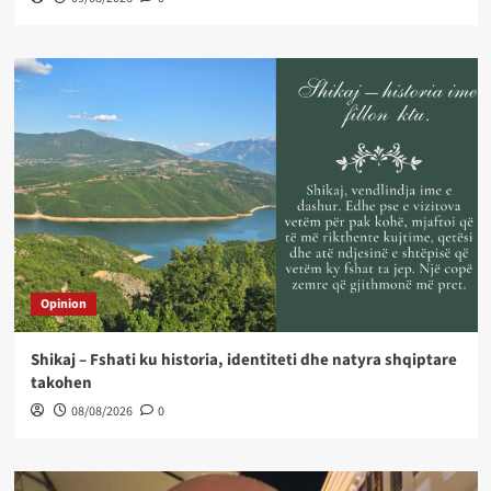
Opinion
Shikaj – Fshati ku historia, identiteti dhe natyra shqiptare
takohen
08/08/2026
0