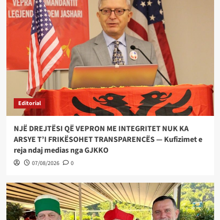
Editorial
NJË DREJTËSI QË VEPRON ME INTEGRITET NUK KA
ARSYE T’I FRIKËSOHET TRANSPARENCËS — Kufizimet e
reja ndaj medias nga GJKKO
07/08/2026
0