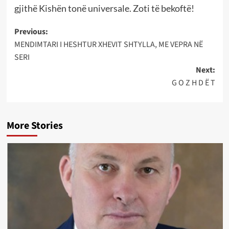
gjithë Kishën tonë universale. Zoti të bekoftë!
Post
Previous:
MENDIMTARI I HESHTUR XHEVIT SHTYLLA, ME VEPRA NË
navigation
SERI
Next:
G O Z H D Ë T
More Stories