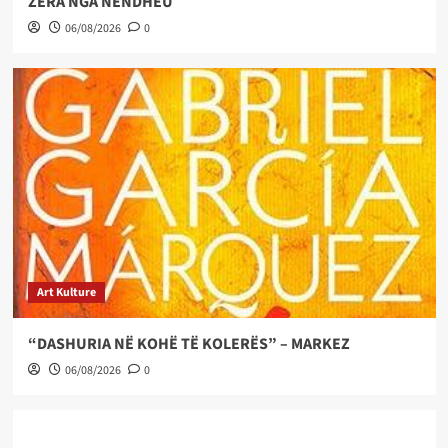
ZËRA NGA NËNDHEU
06/08/2026
0
Art Kulture
“DASHURIA NË KOHË TË KOLERËS” – MARKEZ
06/08/2026
0