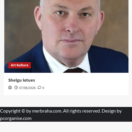
Art Kulture
Shelgu lotues
07/08/2026
0
Copyright © by
merbraha.com
. All rights reserved. Design by
pcorganise.com