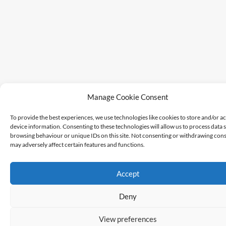
Manage Cookie Consent
To provide the best experiences, we use technologies like cookies to store and/or a
device information. Consenting to these technologies will allow us to process data 
browsing behaviour or unique IDs on this site. Not consenting or withdrawing cons
may adversely affect certain features and functions.
Accept
Deny
View preferences