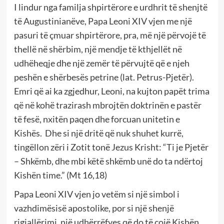
I lindur nga familja shpirtërore e urdhrit të shenjtë
të Augustinianëve, Papa Leoni XIV vjen me një
pasuri të çmuar shpirtërore, pra, më një përvojë të
thellë në shërbim, një mendje të kthjellët në
udhëheqje dhe një zemër të përvujtë që e njeh
peshën e shërbesës petrine (lat. Petrus-Pjetër).
Emri që ai ka zgjedhur, Leoni, na kujton papët trima
që në kohë trazirash mbrojtën doktrinën e pastër
të fesë, nxitën paqen dhe forcuan unitetin e
Kishës. Dhe si një dritë që nuk shuhet kurrë,
tingëllon zëri i Zotit tonë Jezus Krisht: “Ti je Pjetër
– Shkëmb, dhe mbi këtë shkëmb unë do ta ndërtoj
Kishën time.” (Mt 16,18)
Papa Leoni XIV vjen jo vetëm si një simbol i
vazhdimësisë apostolike, por si një shenjë
rigjallërimi, një udhërrëfyes që do të çojë Kishën