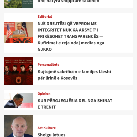
dhe natyra shqiptare takohen
Editorial
NJË DREJTËSI QË VEPRON ME
INTEGRITET NUK KA ARSYE T’I
FRIKËSOHET TRANSPARENCËS —
Kufizimet e reja ndaj medias nga
GJKKO
Personalitete
Kujtojmë sakrificën e familjes Lleshi
për lirinë e Kosovës
Opinion
KUR PËRGJEGJËSIA DEL NGA SHINAT
E TRENIT
Art Kulture
Shelgu lotues