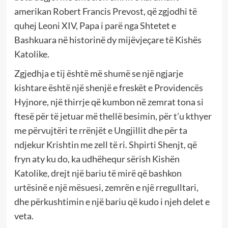
amerikan Robert Francis Prevost, që zgjodhi të
quhej Leoni XIV, Papa i parë nga Shtetet e
Bashkuara në historinë dy mijëvjeçare të Kishës
Katolike.
Zgjedhja e tij është më shumë se një ngjarje
kishtare është një shenjë e freskët e Providencës
Hyjnore, një thirrje që kumbon në zemrat tona si
ftesë për të jetuar më thellë besimin, për t’u kthyer
me përvujtëri te rrënjët e Ungjillit dhe për ta
ndjekur Krishtin me zell të ri. Shpirti Shenjt, që
fryn aty ku do, ka udhëhequr sërish Kishën
Katolike, drejt një bariu të mirë që bashkon
urtësinë e një mësuesi, zemrën e një rregulltari,
dhe përkushtimin e një bariu që kudo i njeh delet e
veta.