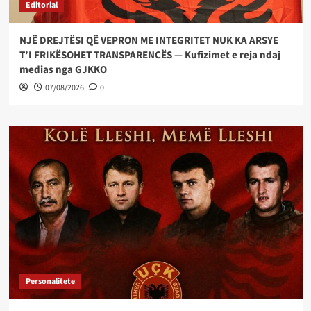
Editorial
NJË DREJTËSI QË VEPRON ME INTEGRITET NUK KA ARSYE
T’I FRIKËSOHET TRANSPARENCËS — Kufizimet e reja ndaj
medias nga GJKKO
07/08/2026
0
Personalitete