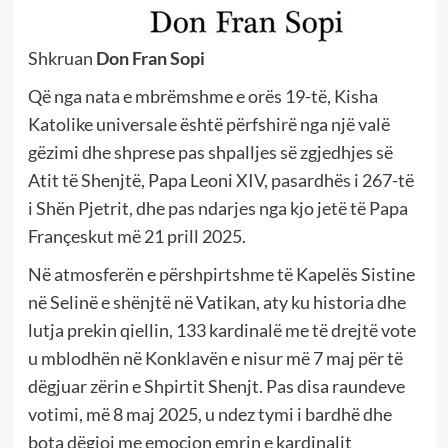
Shkruan
Don Fran Sopi
Që nga nata e mbrëmshme e orës 19-të, Kisha
Katolike universale është përfshirë nga një valë
gëzimi dhe shprese pas shpalljes së zgjedhjes së
Atit të Shenjtë, Papa Leoni XIV, pasardhës i 267-të
i Shën Pjetrit, dhe pas ndarjes nga kjo jetë të Papa
Françeskut më 21 prill 2025.
Në atmosferën e përshpirtshme të Kapelës Sistine
në Selinë e shënjtë në Vatikan, aty ku historia dhe
lutja prekin qiellin, 133 kardinalë me të drejtë vote
u mblodhën në Konklavën e nisur më 7 maj për të
dëgjuar zërin e Shpirtit Shenjt. Pas disa raundeve
votimi, më 8 maj 2025, u ndez tymi i bardhë dhe
bota dëgjoi me emocion emrin e kardinalit