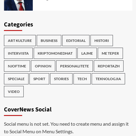
Categories
ART KULTURE
BUSINESS
EDITORIAL
HISTORI
INTERVISTA
KRIPTOMONEDHAT
LAJME
ME TEPER
NJOFTIME
OPINION
PERSONALITETE
REPORTAZH
SPECIALE
SPORT
STORIES
TECH
TEKNOLOGJIA
VIDEO
CoverNews Social
Social menu is not set. You need to create menu and assign it
to Social Menu on Menu Settings.