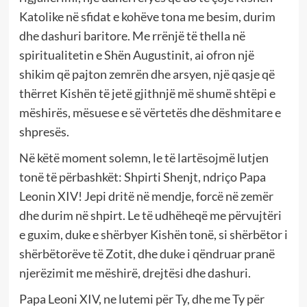
Katolike në sfidat e kohëve tona me besim, durim
dhe dashuri baritore. Me rrënjë të thella në
spiritualitetin e Shën Augustinit, ai ofron një
shikim që pajton zemrën dhe arsyen, një qasje që
thërret Kishën të jetë gjithnjë më shumë shtëpi e
mëshirës, mësuese e së vërtetës dhe dëshmitare e
shpresës.
Në këtë moment solemn, le të lartësojmë lutjen
tonë të përbashkët: Shpirti Shenjt, ndriço Papa
Leonin XIV! Jepi dritë në mendje, forcë në zemër
dhe durim në shpirt. Le të udhëheqë me përvujtëri
e guxim, duke e shërbyer Kishën tonë, si shërbëtor i
shërbëtorëve të Zotit, dhe duke i qëndruar pranë
njerëzimit me mëshirë, drejtësi dhe dashuri.
Papa Leoni XIV, ne lutemi për Ty, dhe me Ty për