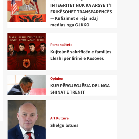
INTEGRITET NUK KA ARSYE T’I
FRIKËSOHET TRANSPARENCËS
— Kufizimet e reja ndaj
medias nga GJKKO
Personalitete
Kujtojmë sakrificën e familjes
Lleshi për lirinë e Kosovës
Opinion
KUR PËRGJEGJËSIA DEL NGA
SHINAT E TRENIT
Art Kulture
Shelgu lotues