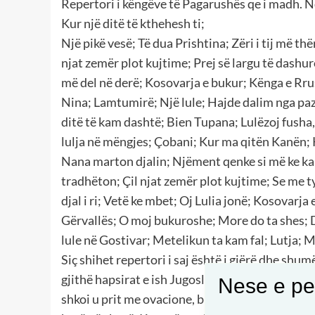
Repertori i këngëve të Pagarushës qe i madh. Nd
Kur një ditë të kthehesh ti;
Një pikë vesë; Të dua Prishtina; Zëri i tij më thë
njat zemër plot kujtime; Prej së largu të dashu
më del në derë; Kosovarja e bukur; Kënga e Rr
Nina; Lamtumirë; Një lule; Hajde dalim nga paz
ditë të kam dashtë; Bien Tupana; Lulëzoj fusha
lulja në mëngjes; Çobani; Kur ma qitën Kanën; 
Nana marton djalin; Njëment qenke si më ke kan
tradhëton; Çil njat zemër plot kujtime; Se me t
djal i ri; Vetë ke mbet; Oj Lulia jonë; Kosovar
Gërvallës; O moj bukuroshe; More do ta shes; 
lule në Gostivar; Metelikun ta kam fal; Lutja; M
Siç shihet repertori i saj është i gjërë dhe shum
gjithë hapsirat e ish Jugosllavisë, në trevat shqi
Nese e pel
shkoi u prit me ovacione, brohoritje, dashuri d