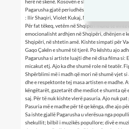
herë në skenë. Kosovën e shkeli disa herë në çd
Pagarusha gjatë periudhës 40 vjeçare në interp
: Ilir Shaqiri, Violet Kukaj, Muhamed Shala, Ver
Për fat tëkeq, vetëm në Shqipëri mund të vinte
emocionalisht ardhjen në Shqipëri, dhënjen e k
Shqipëri, në shtetin amë. Kishte simpati për V
Gaqo Çakën e shumë të tjerë. Po kështu ajo ad
Pagarusha si artiste luajti dhe në disa filma si:
micakut etj. Ajo ka dhe shumë role në teatër. 
Shpërblimi më i madh që mori në shumë vjet si a
dhe e respektonte tej masa artisten e madhe. A
këngëtarët, gazetarët dhe mediot e shumta që e
saj. Për të nuk kishte vlerë pasuria. Ajo nuk pat
Pasuria më e madhe për të qe kënga, dhe ajo për t
Sa ishte gjallë Pagarusha u vlerësua nga populli,
shekullit; bilbil i muzikës popullore; divë e muzi