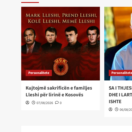
Personalitete
Personalitet
Kujtojmë sakrificën e familjes
SA I THJE
Lleshi për lirinë e Kosovës
DHE I LAR
ISHTE
07/08/2026
0
06/08/2