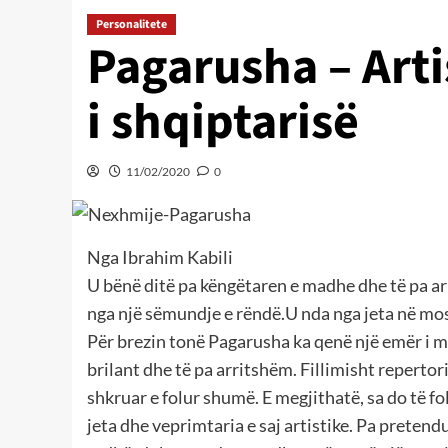
Personalitete
Pagarusha – Art
i shqiptarisë
11/02/2020
0
Nga Ibrahim Kabili
U bënë ditë pa këngëtaren e madhe dhe të pa a
nga një sëmundje e rëndë.U nda nga jeta në mo
Për brezin tonë Pagarusha ka qenë një emër i ma
brilant dhe të pa arritshëm. Fillimisht repertor
shkruar e folur shumë. E megjithatë, sa do të f
jeta dhe veprimtaria e saj artistike. Pa pretend