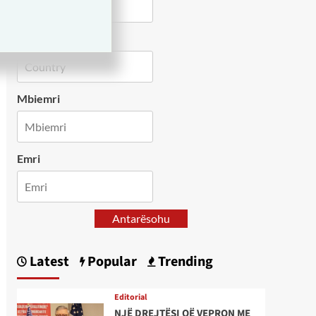
Country
Mbiemri
Emri
Antarësohu
Latest
Popular
Trending
Editorial
NJË DREJTËSI QË VEPRON ME