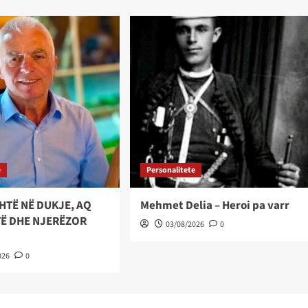
e
Personalitete
SHTË NË DUKJE, AQ
Mehmet Delia – Heroi pa varr
TË DHE NJERËZOR
03/08/2026
0
026
0