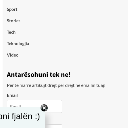
Sport
Stories
Tech
Teknologjia
Video
Antarësohuni tek ne!
Per te marre artikujt drejt per drejt ne emailin tuaj!
Email
i fjalën :)
City