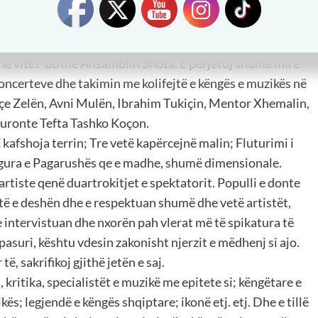
o pëllëmbë të saj….
retim ka pasur dhe bashkëpunime me këngëtarë të tillë si
a Shanta, Zef Tupeci, Ardit Gjebrea etj.
 në vitet ’80 me Ansamblin Shota. E përjetoj shumë mirë
oncerteve dhe takimin me kolifejtë e këngës e muzikës në
açe Zelën, Avni Mulën, Ibrahim Tukiçin, Mentor Xhemalin,
huronte Tefta Tashko Koçon.
 E kafshoja terrin; Tre vetë kapërcejnë malin; Fluturimi i
Figura e Pagarushës qe e madhe, shumë dimensionale.
rtiste qenë duartrokitjet e spektatorit. Populli e donte
të e deshën dhe e respektuan shumë dhe vetë artistët,
 intervistuan dhe nxorën pah vlerat më të spikatura të
 pasuri, kështu vdesin zakonisht njerzit e mëdhenj si ajo.
ë, sakrifikoj gjithë jetën e saj.
 kritika, specialistët e muzikë me epitete si; këngëtare e
kës; legjendë e këngës shqiptare; ikonë etj. etj. Dhe e tillë