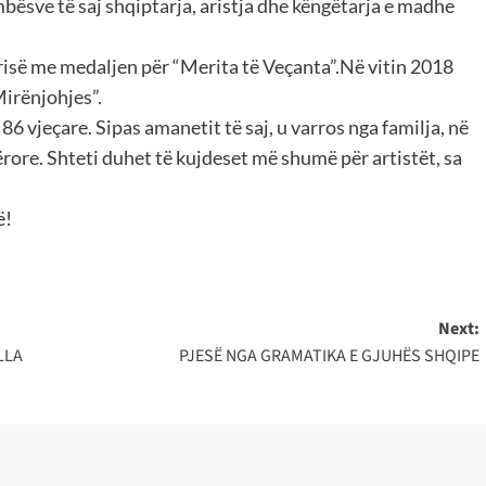
ësve të saj shqiptarja, aristja dhe këngëtarja e madhe
ërisë me medaljen për “Merita të Veçanta”.Në vitin 2018
irënjohjes”.
6 vjeçare. Sipas amanetit të saj, u varros nga familja, në
rore. Shteti duhet të kujdeset më shumë për artistët, sa
ë!
Next:
LLA
PJESË NGA GRAMATIKA E GJUHËS SHQIPE