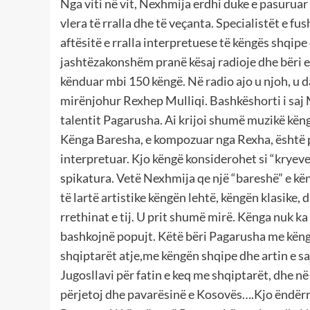
Nga viti në vit, Nexhmija erdhi duke e pasuruar
vlera të rralla dhe të veçanta. Specialistët e fu
aftësitë e rralla interpretuese të këngës shqipe
jashtëzakonshëm pranë kësaj radioje dhe bëri ep
kënduar mbi 150 këngë. Në radio ajo u njoh, u
mirënjohur Rexhep Mulliqi. Bashkëshorti i saj Mu
talentit Pagarusha. Ai krijoi shumë muzikë këng
Kënga Baresha, e kompozuar nga Rexha, është p
interpretuar. Kjo këngë konsiderohet si “kryevep
spikatura. Vetë Nexhmija qe një “bareshë” e kën
të lartë artistike këngën lehtë, këngën klasike, 
rrethinat e tij. U prit shumë mirë. Kënga nuk ka 
bashkojnë popujt. Këtë bëri Pagarusha me këngën
shqiptarët atje,me këngën shqipe dhe artin e sa
Jugosllavi për fatin e keq me shqiptarët, dhe n
përjetoj dhe pavarësinë e Kosovës….Kjo ëndërr 