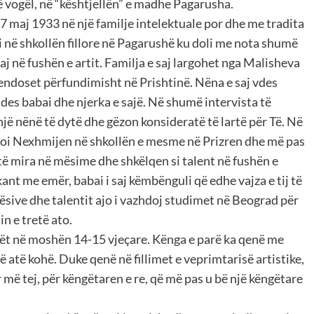
ë vogël, në “kështjellën” e madhe Pagarusha.
 maj 1933 në një familje intelektuale por dhe me tradita
i në shkollën fillore në Pagarushë ku doli me nota shumë
saj në fushën e artit. Familja e saj largohet nga Malisheva
endoset përfundimisht në Prishtinë. Nëna e saj vdes
ujdes babai dhe njerka e sajë. Në shumë intervista të
jë nënë të dytë dhe gëzon konsideratë të lartë për Të. Në
ërgoi Nexhmijen në shkollën e mesme në Prizren dhe më pas
të mira në mësime dhe shkëlqen si talent në fushën e
t me emër, babai i saj këmbënguli që edhe vajza e tij të
ësive dhe talentit ajo i vazhdoj studimet në Beograd për
in e tretë ato.
rët në moshën 14-15 vjeçare. Kënga e parë ka qenë me
ë atë kohë. Duke qenë në fillimet e veprimtarisë artistike,
 më tej, për këngëtaren e re, që më pas u bë një këngëtare