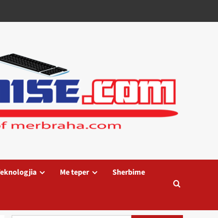
eknologjia
Me teper
Sherbime