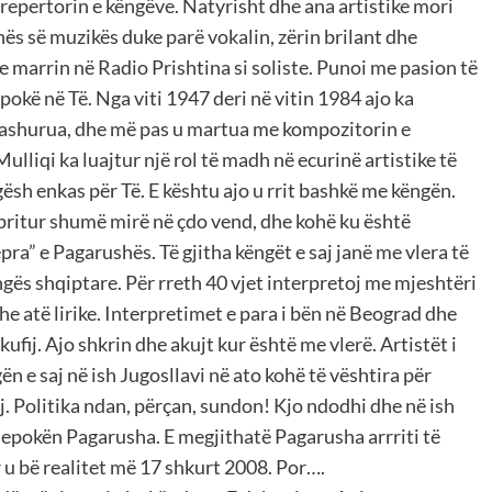
 repertorin e këngëve. Natyrisht dhe ana artistike mori
shës së muzikës duke parë vokalin, zërin brilant dhe
 e marrin në Radio Prishtina si soliste. Punoi me pasion të
okë në Të. Nga viti 1947 deri në vitin 1984 ajo ka
 dashurua, dhe më pas u martua me kompozitorin e
lliqi ka luajtur një rol të madh në ecurinë artistike të
ësh enkas për Të. E kështu ajo u rrit bashkë me këngën.
ritur shumë mirë në çdo vend, dhe kohë ku është
ra” e Pagarushës. Të gjitha këngët e saj janë me vlera të
gës shqiptare. Për rreth 40 vjet interpretoj me mjeshtëri
dhe atë lirike. Interpretimet e para i bën në Beograd dhe
kufij. Ajo shkrin dhe akujt kur është me vlerë. Artistët i
 e saj në ish Jugosllavi në ato kohë të vështira për
j. Politika ndan, përçan, sundon! Kjo ndodhi dhe në ish
ë epokën Pagarusha. E megjithatë Pagarusha arrriti të
u bë realitet më 17 shkurt 2008. Por….