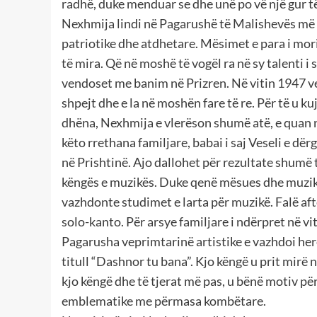
radhë, duke menduar se dhe unë po vë një gur t
Nexhmija lindi në Pagarushë të Malishevës më 7
patriotike dhe atdhetare. Mësimet e para i mor
të mira. Që në moshë të vogël ra në sy talenti i 
vendoset me banim në Prizren. Në vitin 1947 v
shpejt dhe e la në moshën fare të re. Për të u k
dhëna, Nexhmija e vlerëson shumë atë, e quan n
këto rrethana familjare, babai i saj Veseli e d
në Prishtinë. Ajo dallohet për rezultate shumë 
këngës e muzikës. Duke qenë mësues dhe muzikan
vazhdonte studimet e larta për muzikë. Falë aft
solo-kanto. Për arsye familjare i ndërpret në vit
Pagarusha veprimtarinë artistike e vazhdoi he
titull “Dashnor tu bana”. Kjo këngë u prit mirë n
kjo këngë dhe të tjerat më pas, u bënë motiv për
emblematike me përmasa kombëtare.