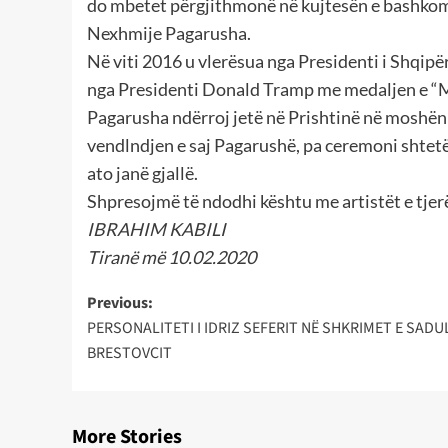
do mbetet përgjithmonë në kujtesën e bashkomb
Nexhmije Pagarusha.
Në viti 2016 u vlerësua nga Presidenti i Shqip
nga Presidenti Donald Tramp me medaljen e “M
Pagarusha ndërroj jetë në Prishtinë në moshën 8
vendlndjen e saj Pagarushë, pa ceremoni shtetë
ato janë gjallë.
Shpresojmë të ndodhi kështu me artistët e tjer
IBRAHIM KABILI
Tiranë më 10.02.2020
Post
Previous:
PERSONALITETI I IDRIZ SEFERIT NË SHKRIMET E SADU
navigation
BRESTOVCIT
More Stories