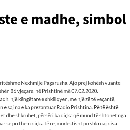
iste e madhe, simbol
rritëshme Nexhmije Pagarusha. Ajo prej kohësh vuante
shën 86 vjeçare, në Prishtinë më 07.02.2020.
dh, një këngëtare e shkëlqyer , me një zë të veçantë,
in e saj na e ka prezantuar Radio Prishtina. Pë të është
olet dhe shkruhet, përsëri ka diçka që mund të shtohet nga
uar se po them diçka të re, modestisht po shkruaj disa