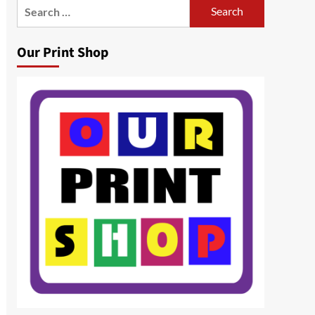
Search
for:
Our Print Shop