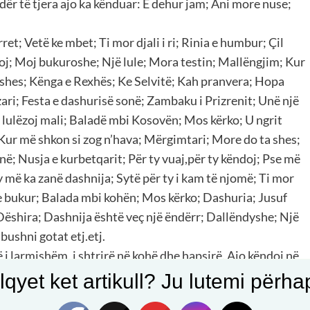
ër të tjera ajo ka kënduar: E dehur jam; Ani more nuse;
rret; Vetë ke mbet; Ti mor djali i ri; Rinia e humbur; Çil
roj; Moj bukuroshe; Një lule; Mora testin; Mallëngjim; Kur
ushes; Kënga e Rexhës; Ke Selvitë; Kah pranvera; Hopa
ari; Festa e dashurisë sonë; Zambaku i Prizrenit; Unë një
, lulëzoj mali; Baladë mbi Kosovën; Mos kërko; U ngrit
Kur më shkon si zog n’hava; Mërgimtari; More do ta shes;
ë; Nusja e kurbetqarit; Për ty vuaj,për ty këndoj; Pse më
y më ka zanë dashnija; Sytë për ty i kam të njomë; Ti mor
ja e bukur; Balada mbi kohën; Mos kërko; Dashuria; Jusuf
Dëshira; Dashnija është veç një ëndërr; Dallëndyshe; Një
bushni gotat etj.etj.
ë i larmishëm, i shtrirë në kohë dhe hapsirë. Ajo këndoj në
ptare, në Bullgari, Turqi, Izrael e shtete të tjera. Kudo që
qyet ket artikull? Ju lutemi përhapn
he respek të madh. Në shumicën e rasteve ajo kthehej disa