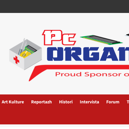
Art Kulture
Reportazh
Histori
Intervista
Forum
T