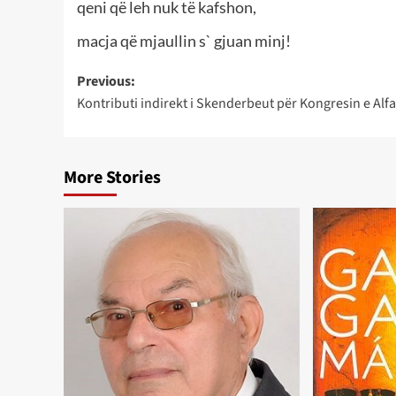
qeni që leh nuk të kafshon,
macja që mjaullin s` gjuan minj!
Post
Previous:
Kontributi indirekt i Skenderbeut për Kongresin e Alfa
navigation
More Stories