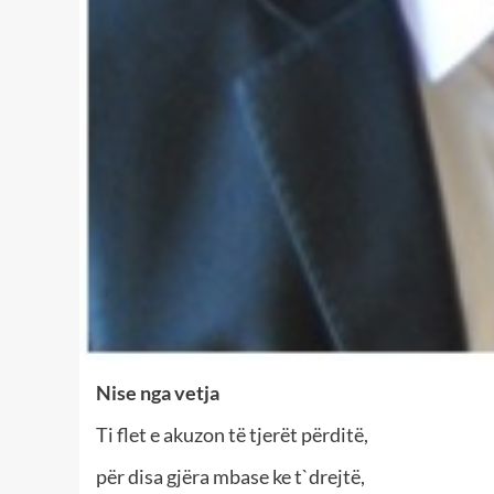
Nise nga vetja
Ti flet e akuzon të tjerët përditë,
për disa gjëra mbase ke t`drejtë,