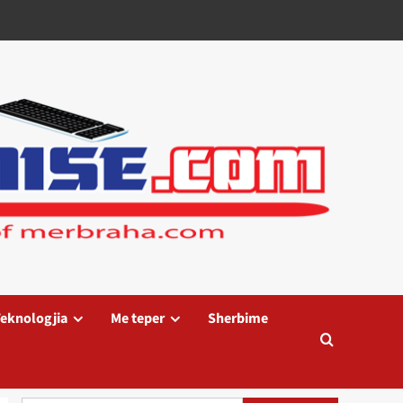
eknologjia
Me teper
Sherbime