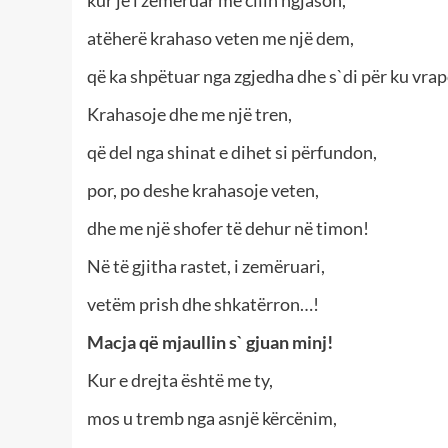
kur je i zemëruar me cilin ngjason,
atëherë krahaso veten me një dem,
që ka shpëtuar nga zgjedha dhe s`di për ku vra
Krahasoje dhe me një tren,
që del nga shinat e dihet si përfundon,
por, po deshe krahasoje veten,
dhe me një shofer të dehur në timon!
Në të gjitha rastet, i zemëruari,
vetëm prish dhe shkatërron…!
Macja që mjaullin s` gjuan minj!
Kur e drejta është me ty,
mos u tremb nga asnjë kërcënim,