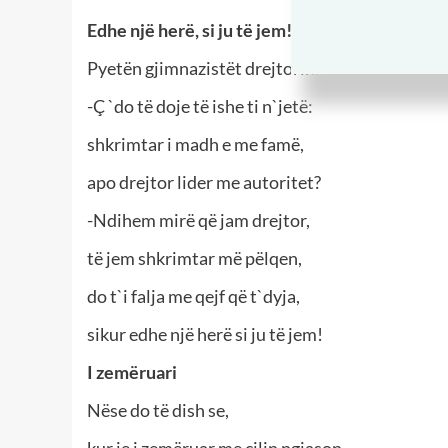
Edhe një herë, si ju të jem!
Pyetën gjimnazistët drejtorin:
-Ç `do të doje të ishe ti n`jetë:
shkrimtar i madh e me famë,
apo drejtor lider me autoritet?
-Ndihem mirë që jam drejtor,
të jem shkrimtar më pëlqen,
do t`i falja me qejf që t`dyja,
sikur edhe një herë si ju të jem!
I zemëruari
Nëse do të dish se,