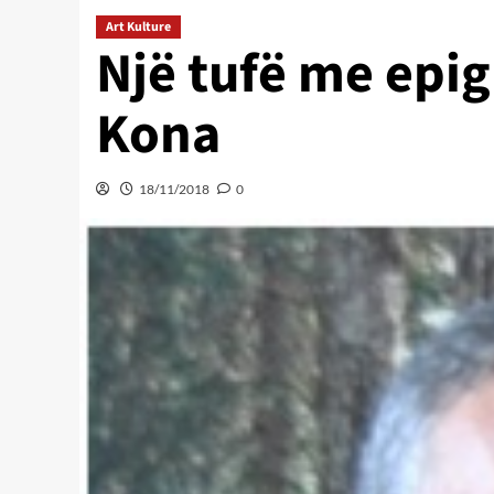
Art Kulture
Një tufë me epi
Kona
18/11/2018
0