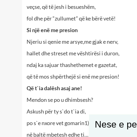
veçse, që të jesh i besueshëm,
fol dhe për “zullumet” që ke bërë vetë!
Si një enë me presion
Njeriu si qenie me arsye,me gjak e nerv,
hallet dhe streset me vështirësi i duron,
ndaj ka sajuar thashethemet e gazetat,
që të mos shpërthejë si enë me presion!
Që t`ia dalësh asaj ane!
Mendon se po u dhimbsesh?
Askush për ty s`do t`ia di,
Nese e pel
po s`e nxore vet gomarin1),
në baltë mbetesh edhe ti…