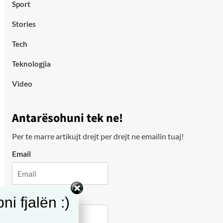
Sport
Stories
Tech
Teknologjia
Video
Antarësohuni tek ne!
Per te marre artikujt drejt per drejt ne emailin tuaj!
Email
City
i fjalën :)