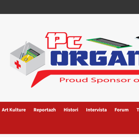
Art Kulture
Reportazh
Histori
Intervista
Forum
T