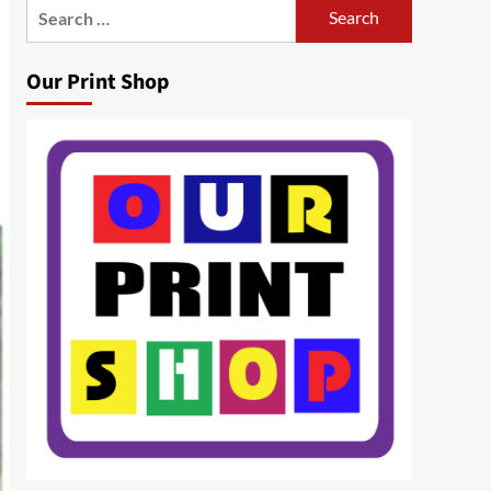
Search
for:
Our Print Shop