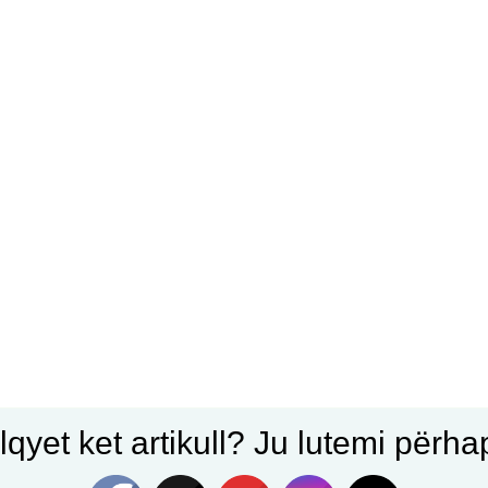
qyet ket artikull? Ju lutemi përhapn