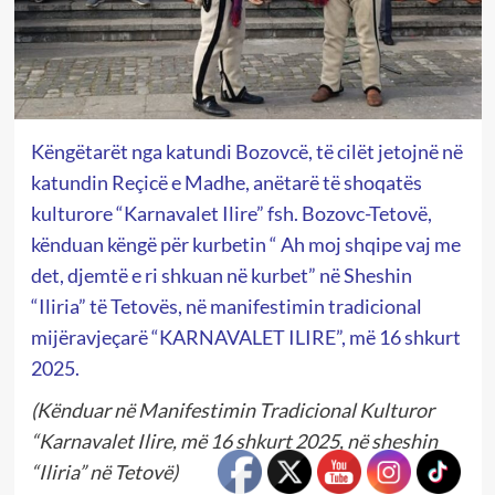
Këngëtarët nga katundi Bozovcë, të cilët jetojnë në
katundin Reçicë e Madhe, anëtarë të shoqatës
kulturore “Karnavalet Ilire” fsh. Bozovc-Tetovë,
kënduan këngë për kurbetin “ Ah moj shqipe vaj me
det, djemtë e ri shkuan në kurbet” në Sheshin
“Iliria” të Tetovës, në manifestimin tradicional
mijëravjeçarë “KARNAVALET ILIRE”, më 16 shkurt
2025.
(Kënduar në Manifestimin Tradicional Kulturor
“Karnavalet Ilire, më 16 shkurt 2025, në sheshin
“Iliria” në Tetovë)