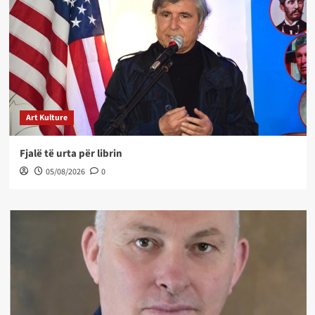
Art Kulture
Fjalë të urta për librin
05/08/2026
0