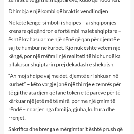
Dhimbja e një kombi që braktis vendlindjen
Në këtë këngë, simboli i shqipes – ai shqiponjës
krenare që qëndron e fortë mbi malet shqiptare –
është krahasuar me një nënë që qan për djemtë e
saj të humbur në kurbet. Kjo nuk është vetëm një
këngë, por një rrëfim i një realiteti të hidhur që ka
pllakosur shqiptarin prej dekadash e shekujsh.
“Ah moj shqipe vaj me det, djemtë e ri shkuan në
kurbet” – këto vargje janë një thirrje e zemrës për
të gjithë ata djem që lanë tokën e të parëve për të
kërkuar një jetë më të mirë, por me një çmim të
rëndë – ndarjen nga familja, gjuha, kultura dhe
rrënjët.
Sakrifica dhe brenga e mërgimtarit është prush që