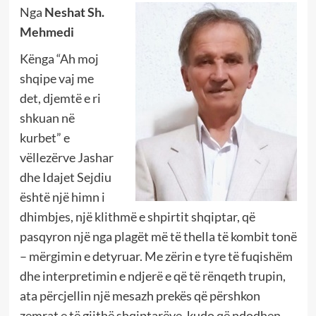
Nga
Neshat Sh.
Mehmedi
Kënga “Ah moj
shqipe vaj me
det, djemtë e ri
shkuan në
kurbet” e
vëllezërve Jashar
dhe Idajet Sejdiu
është një himn i
dhimbjes, një klithmë e shpirtit shqiptar, që
pasqyron një nga plagët më të thella të kombit tonë
– mërgimin e detyruar. Me zërin e tyre të fuqishëm
dhe interpretimin e ndjerë e që të rënqeth trupin,
ata përcjellin një mesazh prekës që përshkon
zemrat e të gjithë shqiptarëve, kudo që ndodhen.