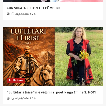
KUR SHPATA FILLON TË ECË MBI NE
04/08/2026
0
Art Kulture
”Luftëtari i lirisë” një vëllim i ri poetik nga Emine S. HOTI
04/08/2026
0