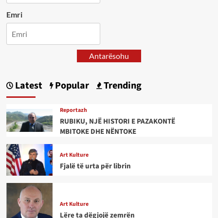
Emri
Antarësohu
Latest
Popular
Trending
Reportazh
RUBIKU, NJË HISTORI E PAZAKONTË
MBITOKE DHE NËNTOKE
Art Kulture
Fjalë të urta për librin
Art Kulture
Lëre ta dëgjojë zemrën