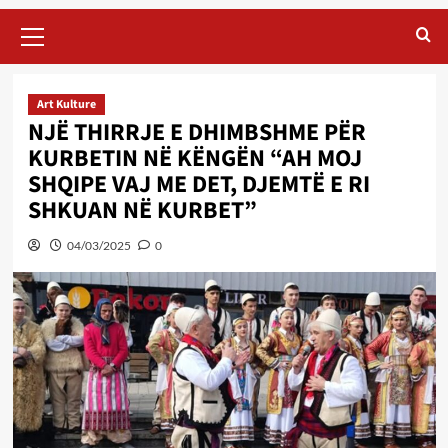
Primary
Menu
Art Kulture
NJË THIRRJE E DHIMBSHME PËR
KURBETIN NË KËNGËN “AH MOJ
SHQIPE VAJ ME DET, DJEMTË E RI
SHKUAN NË KURBET”
04/03/2025
0