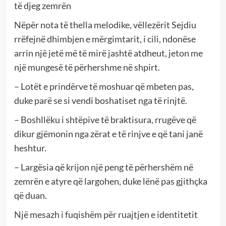
të djeg zemrën
Nëpër nota të thella melodike, vëllezërit Sejdiu
rrëfejnë dhimbjen e mërgimtarit, i cili, ndonëse
arrin një jetë më të mirë jashtë atdheut, jeton me
një mungesë të përhershme në shpirt.
– Lotët e prindërve të moshuar që mbeten pas,
duke parë se si vendi boshatiset nga të rinjtë.
– Boshllëku i shtëpive të braktisura, rrugëve që
dikur gjëmonin nga zërat e të rinjve e që tani janë
heshtur.
– Largësia që krijon një peng të përhershëm në
zemrën e atyre që largohen, duke lënë pas gjithçka
që duan.
Një mesazh i fuqishëm për ruajtjen e identitetit