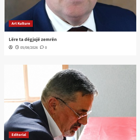
Art Kulture
Lëre ta dëgjojë zemrën
05/08/2026
0
Editorial