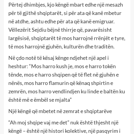
Përtej dhimbjes, kjo këngë mbart edhe një mesazh
për të gjithë shqiptarët, si për ata që kanë mbetur
në atdhe, ashtu edhe për ata që kanë emigruar.
Vëllezërit Sejdiu bëjnë thirrje që, pavarësisht
largësisë, shqiptarët të mos harrojnë rrënjët e tyre,
të mos harrojnë gjuhën, kulturën dhe traditën.
Në çdo notë të kësaj kënge ndjehet një apel i
heshtur: “Mos harro kush je, mos e harro tokën
tënde, mos e harro shqipen që të flet në gjuhën e
nënës, mos harro flamurin që kënaq shpirtin e
zemrën, mos harro vendlindjen ku linde e baltën ku
është më e ëmbël se mjalta”
Një këngë që mbetet në zemrat e shqiptarëve
“Ah moj shqipe vaj me det” nuk është thjesht një
këngë – është një histori kolektive, një pasqyrim i