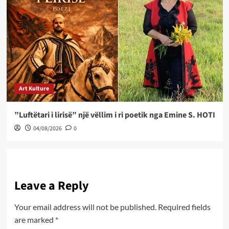
Art Kulture
”Luftëtari i lirisë” një vëllim i ri poetik nga Emine S. HOTI
04/08/2026
0
Leave a Reply
Your email address will not be published.
Required fields
are marked
*