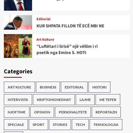
Editorial
KUR SHPATA FILLON TË ECË MBI NE
Art Kulture
”Luftëtari i lirisë” një vëllim i ri
poetik nga Emine S. HOTI
Categories
ART KULTURE
BUSINESS
EDITORIAL
HISTORI
INTERVISTA
KRIPTOMONEDHAT
LAJME
ME TEPER
NJOFTIME
OPINION
PERSONALITETE
REPORTAZH
SPECIALE
SPORT
STORIES
TECH
TEKNOLOGJIA