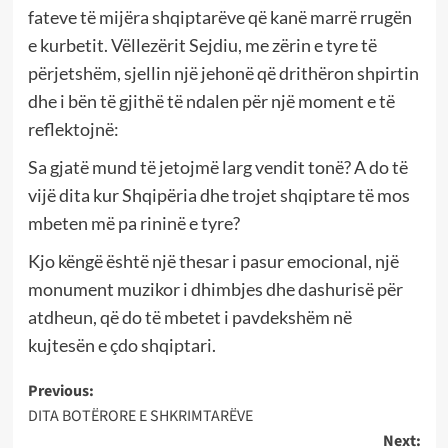
fateve të mijëra shqiptarëve që kanë marrë rrugën
e kurbetit. Vëllezërit Sejdiu, me zërin e tyre të
përjetshëm, sjellin një jehonë që drithëron shpirtin
dhe i bën të gjithë të ndalen për një moment e të
reflektojnë:
Sa gjatë mund të jetojmë larg vendit tonë? A do të
vijë dita kur Shqipëria dhe trojet shqiptare të mos
mbeten më pa rininë e tyre?
Kjo këngë është një thesar i pasur emocional, një
monument muzikor i dhimbjes dhe dashurisë për
atdheun, që do të mbetet i pavdekshëm në
kujtesën e çdo shqiptari.
Post
Previous:
DITA BOTËRORE E SHKRIMTARËVE
navigation
Next: