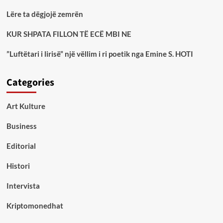
Lëre ta dëgjojë zemrën
KUR SHPATA FILLON TË ECË MBI NE
”Luftëtari i lirisë” një vëllim i ri poetik nga Emine S. HOTI
Categories
Art Kulture
Business
Editorial
Histori
Intervista
Kriptomonedhat