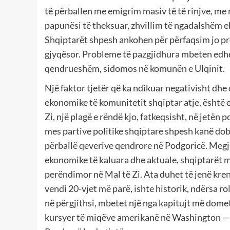
të përballen me emigrim masiv të të rinjve, me
papunësi të theksuar, zhvillim të ngadalshëm 
Shqiptarët shpesh ankohen për përfaqsim jo pro
gjyqësor. Probleme të pazgjidhura mbeten edhe 
qendrueshëm, sidomos në komunën e Ulqinit.
Një faktor tjetër që ka ndikuar negativisht dh
ekonomike të komunitetit shqiptar atje, është e
Zi, një plagë e rëndë kjo, fatkeqsisht, në jetën 
mes partive politike shqiptare shpesh kanë dob
përballë qeverive qendrore në Podgoricë. Megji
ekonomike të kaluara dhe aktuale, shqiptarët 
perëndimor në Mal të Zi. Ata duhet të jenë krena
vendi 20-vjet më parë, ishte historik, ndërsa ro
në përgjithsi, mbetet një nga kapitujt më dom
kursyer të miqëve amerikanë në Washington — n