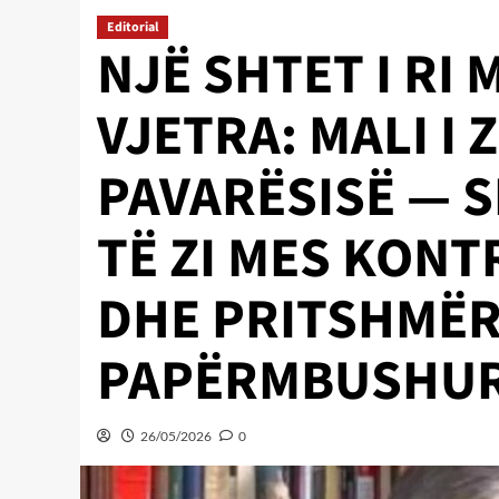
Editorial
NJË SHTET I RI 
VJETRA: MALI I 
PAVARËSISË — 
TË ZI MES KONT
DHE PRITSHMËR
PAPËRMBUSHU
26/05/2026
0