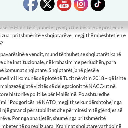
hqiptare në Mal të Zi, në një periudhë tranzicioni shumë
 diaspora zevendësoi mungesësn e investimeve shtetërore
atkeqsisht, vazhdodn edhe sot.
sisë të Malit të Zi, mbetet pyetja thelbësore që pret ende
alizuar pritshmëritë e shqiptarëve, megjithë mbështetjen e
ë?
e pavarësinë e vendit, mund të thuhet se shqiptarët kanë
e dhe institucionale, në krahasim me periudhën, para
 në komunat shqiptare. Shqiptarët janë pjesë e
elimi i komunës së plotë të Tuzit në vitin 2018 – që ishte
 malazezë gjatë vizitës së delegacionit të NACC-ut në
itore historike politike për Malësinë. Po ashtu edhe
ësimi i Podgoricës në NATO, megjithse kundërshtohej nga
si një garanci për stabilitet dhe përmirësim të gjëndjes së
rëve. Por nga ana tjetër, shumë nga pritshmëritë
 mbeten të pa realizuara. Krahinat shqiptare vazhdojnë