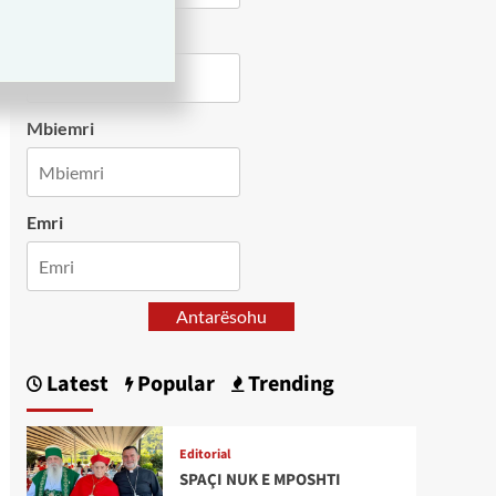
Country
Mbiemri
Emri
Antarësohu
Latest
Popular
Trending
Editorial
SPAÇI NUK E MPOSHTI