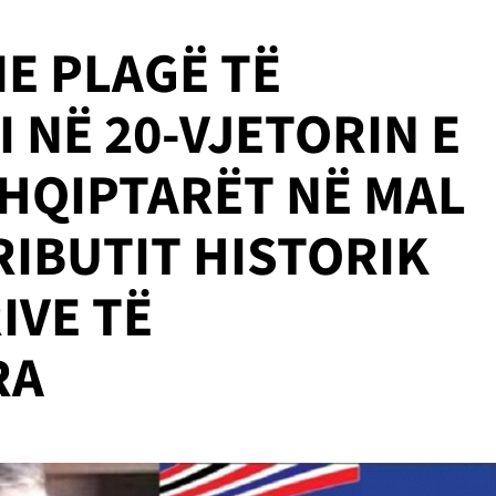
ME PLAGË TË
ZI NË 20-VJETORIN E
SHQIPTARËT NË MAL
RIBUTIT HISTORIK
IVE TË
RA