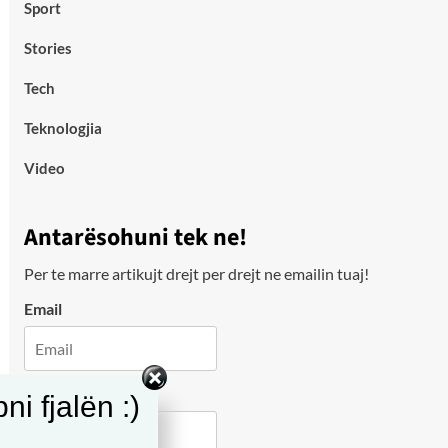
Sport
Stories
Tech
Teknologjia
Video
Antarësohuni tek ne!
Per te marre artikujt drejt per drejt ne emailin tuaj!
Email
City
i fjalën :)