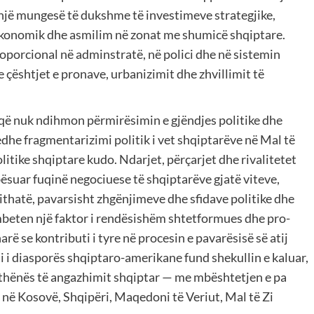
 një mungesë të dukshme të investimeve strategjike,
ekonomik dhe asmilim në zonat me shumicë shqiptare.
porcional në adminstratë, në polici dhe në sistemin
çështjet e pronave, urbanizimit dhe zhvillimit të
e që nuk ndihmon përmirësimin e gjëndjes politike dhe
dhe fragmentarizimi politik i vet shqiptarëve në Mal të
politike shqiptare kudo. Ndarjet, përçarjet dhe rivalitetet
ësuar fuqinë negociuese të shqiptarëve gjatë viteve,
thatë, pavarsisht zhgënjimeve dhe sfidave politike dhe
mbeten një faktor i rendësishëm shtetformues dhe pro-
rë se kontributi i tyre në procesin e pavarësisë së atij
li i diasporës shqiptaro-amerikane fund shekullin e kaluar,
ethënës të angazhimit shqiptar — me mbështetjen e pa
ë Kosovë, Shqipëri, Maqedoni të Veriut, Mal të Zi