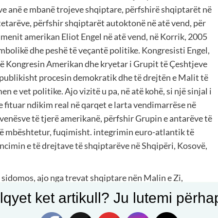
ve anë e mbanë trojeve shqiptare, përfshirë shqiptarët në
tetarëve, përfshir shqiptarët autoktonë në atë vend, për
smenit amerikan Eliot Engel në atë vend, në Korrik, 2005
bolikë dhe peshë të veçantë politike. Kongresisti Engel,
në Kongresin Amerikan dhe kryetar i Grupit të Çeshtjeve
publikisht procesin demokratik dhe të drejtën e Malit të
e vet politike. Ajo vizitë u pa, në atë kohë, si një sinjal i
 fituar ndikim real në qarqet e larta vendimarrëse në
jvenësve të tjerë amerikanë, përfshir Grupin e antarëve të
ë mbështetur, fuqimisht. integrimin euro-atlantik të
cimin e të drejtave të shqiptarëve në Shqipëri, Kosovë,
 sidomos, ajo nga trevat shqiptare nën Malin e Zi,
ke financuar projekte të ndryshëm si rrugë, shkolla e
qyet ket artikull? Ju lutemi përhapn
imet e mergimtarëve në infrastruturë, arsim, kulturë dhe