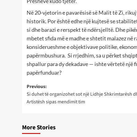
Preshevë kudo tjetër.
Në 20-vjetorin e pavarësisë së Malit të Zi, rikuj
historik. Por është edhe një kujtesë se stabili
si dhe barazi e rerspekt të ndërsjelltë. Dhe pik
mbetet sfida më e madhe e shtetit malazez në r
konsiderueshme e objektivave politike, ekonom
papërmbushura. Si rrjedhim, sa u përket shqipt
shpallur para dy dekadave — ishte vërtetë një fi
papërfunduar?
Post
Previous:
Si duhet të organizohet sot një Lidhje Shkrimtarësh d
navigation
Artistësh sipas mendimit tim
More Stories