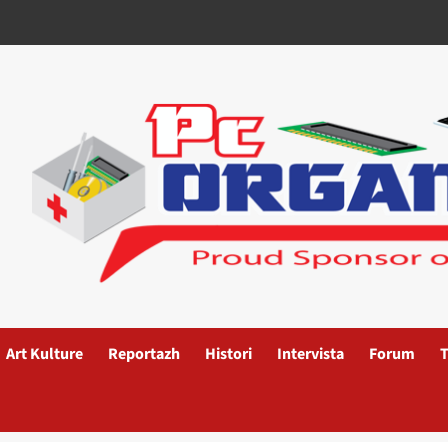
Art Kulture
Reportazh
Histori
Intervista
Forum
T