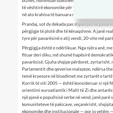
biznes, ndihmuan dukshëm zhvillimin e zonave s
të vështirë ekonomike për to. Në shumë raste,
në ato krahina të banuara nga shqiptarët, që f
Prandaj, sot dy dekada pas shpallljes së pavarë
përgjigje të plotë dhe të kënaqshme: A janë re
tyre për pavarësinë e atij vendi, 20-vite më par
Përgjigjja është e ndërlikuar. Nga njëra anë, m
fituar deri diku, më shumë hapësirë demokratik
pavarësisë. Gjuha shqipe përdoret, zyrtarisht,
Parlamentit dhe qeverive malazeze, ndërsa them
temë kryesore në bisedimet me zyrtarët e lartë
Korrik të viti 2005 — është konsideruar si një f
orientimi euroatlantik i Malit të Zi dhe antar
një pjesë e popullsisë serbe në vend, janë parë 
komuniteteve të pakicave, veçanërisht, shqipta
ekonomike dhe institucionale — por jo vetëm —