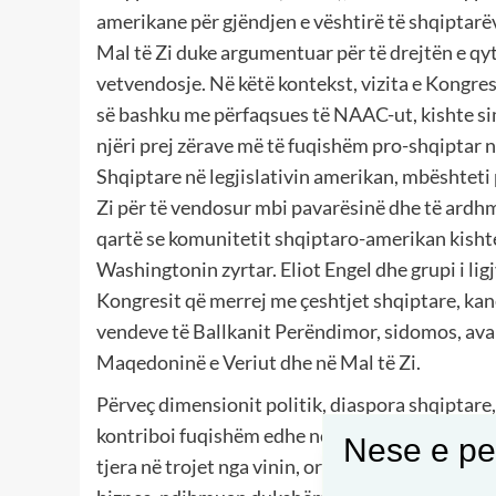
amerikane për gjëndjen e vështirë të shqiptarë
Mal të Zi duke argumentuar për të drejtën e qy
vetvendosje. Në këtë kontekst, vizita e Kongre
së bashku me përfaqsues të NAAC-ut, kishte sim
njëri prej zërave më të fuqishëm pro-shqiptar 
Shqiptare në legjislativin amerikan, mbështeti 
Zi për të vendosur mbi pavarësinë dhe të ardhmen 
qartë se komunitetit shqiptaro-amerikan kishte
Washingtonin zyrtar. Eliot Engel dhe grupi i lig
Kongresit që merrej me çeshtjet shqiptare, kan
vendeve të Ballkanit Perëndimor, sidomos, avan
Maqedoninë e Veriut dhe në Mal të Zi.
Përveç dimensionit politik, diaspora shqiptare,
kontriboi fuqishëm edhe në fushën ekonomike du
Nese e pel
tjera në trojet nga vinin, origjinalisht. Invest