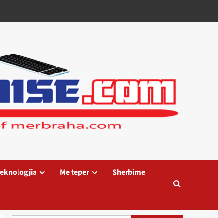
eknologjia
Me teper
Sherbime