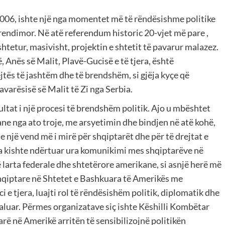
 2006, ishte një nga momentet më të rëndësishme politike
erendimor. Në atë referendum historic 20-vjet më pare ,
htetur, masivisht, projektin e shtetit të pavarur malazez.
, Anës së Malit, Plavë-Gucisë e të tjera, është
jtës të jashtëm dhe të brendshëm, si gjëja kyçe që
avarësisë së Malit të Zi nga Serbia.
ultat i një procesi të brendshëm politik. Ajo u mbështet
e nga ato troje, me arsyetimin dhe bindjen në atë kohë,
hte një vend më i mirë për shqiptarët dhe për të drejtat e
a kishte ndërtuar ura komunikimi mes shqiptarëve në
larta federale dhe shtetërore amerikane, si asnjë herë më
shqiptare në Shtetet e Bashkuara të Amerikës me
i e tjera, luajti rol të rëndësishëm politik, diplomatik dhe
kaluar. Përmes organizatave siç ishte Këshilli Kombëtar
ë në Amerikë arritën të sensibilizojnë politikën