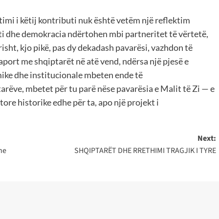
timi i këtij kontributi nuk është vetëm një reflektim
teti dhe demokracia ndërtohen mbi partneritet të vërtetë,
ërisht, kjo pikë, pas dy dekadash pavarësi, vazhdon të
aport me shqiptarët në atë vend, ndërsa një pjesë e
ike dhe institucionale mbeten ende të
arëve, mbetet për tu parë nëse pavarësia e Malit të Zi — e
tore historike edhe për ta, apo një projekt i
Next:
he
SHQIPTARËT DHE RRETHIMI TRAGJIK I TYRE