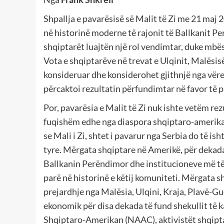
Shpallja e pavarësisë së Malit të Zi me 21 maj
në historinë moderne të rajonit të Ballkanit P
shqiptarët luajtën një rol vendimtar, duke mbës
Vota e shqiptarëve në trevat e Ulqinit, Malësisë
konsideruar dhe konsiderohet gjithnjë nga vëre
përcaktoi rezultatin përfundimtar në favor të p
Por, pavarësia e Malit të Zi nuk ishte vetëm rez
fuqishëm edhe nga diaspora shqiptaro-amerikan
se Mali i Zi, shtet i pavarur nga Serbia do të is
tyre. Mërgata shqiptare në Amerikë, për dekad
Ballkanin Perëndimor dhe institucioneve më të 
parë në historinë e këtij komuniteti. Mërgata 
prejardhje nga Malësia, Ulqini, Kraja, Plavë-Guc
ekonomik për disa dekada të fund shekullit të 
Shqiptaro-Amerikan (NAAC), aktivistët shqiptar