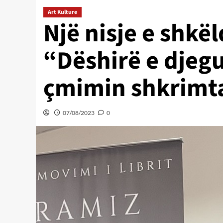
Art Kulture
Një nisje e shkë
“Dëshirë e djegu
çmimin shkrimtar
07/08/2023
0