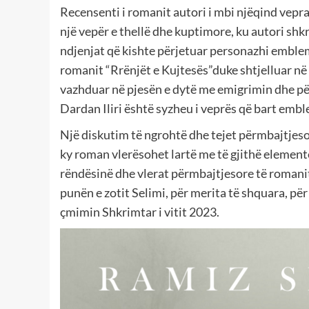
Recensenti i romanit autori i mbi njëqind vepra
një vepër e thellë dhe kuptimore, ku autori shk
ndjenjat që kishte përjetuar personazhi emblema
romanit “Rrënjët e Kujtesës”duke shtjelluar në 
vazhduar në pjesën e dytë me emigrimin dhe p
Dardan Iliri është syzheu i veprës që bart emble
Një diskutim të ngrohtë dhe tejet përmbajtjesor 
ky roman vlerësohet lartë me të gjithë element
rëndësinë dhe vlerat përmbajtjesore të romanit
punën e zotit Selimi, për merita të shquara, pë
çmimin Shkrimtar i vitit 2023.