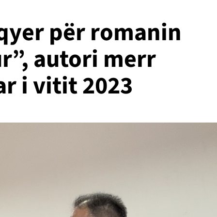
lqyer për romanin
r”, autori merr
 i vitit 2023