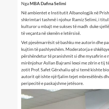
Nga
MBA Dafina Selimi
Në ambientet e Institutit Albanologjik në Pris
shkrimtari tashmë i njohur Ramiz Selimi, i titu
kulturor u mbajt me sukses të madh duke sjellë
të veçanta në skenën e letërsisë.
Vet pjesëmarrësit së bashku me autorin dhe pane
kujtim të pashlyeshëm. Moderatorja e shkëlq
përshëndetur të pranishmit si dhe mysafirin e nd
mirënjohur Asllan Bajrami lexoi me zërin e tij t
zotit Prof. Safet Gërxhaliu që si temë kishte bio
autorit që ishte një fjalim tejet mbresëlënës dh
peripecitë e paskajshme jetësore.