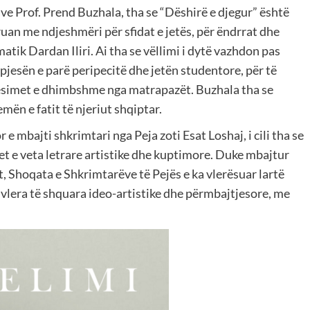
ve Prof. Prend Buzhala, tha se “Dëshirë e djegur” është
ruan me ndjeshmëri për sfidat e jetës, për ëndrrat dhe
tik Dardan Iliri. Ai tha se vëllimi i dytë vazhdon pas
pjesën e parë peripecitë dhe jetën studentore, për të
ësimet e dhimbshme nga matrapazët. Buzhala tha se
mën e fatit të njeriut shqiptar.
e mbajti shkrimtari nga Peja zoti Esat Loshaj, i cili tha se
et e veta letrare artistike dhe kuptimore. Duke mbajtur
, Shoqata e Shkrimtarëve të Pejës e ka vlerësuar lartë
r vlera të shquara ideo-artistike dhe përmbajtjesore, me