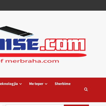
eknologjia
Me teper
Sherbime