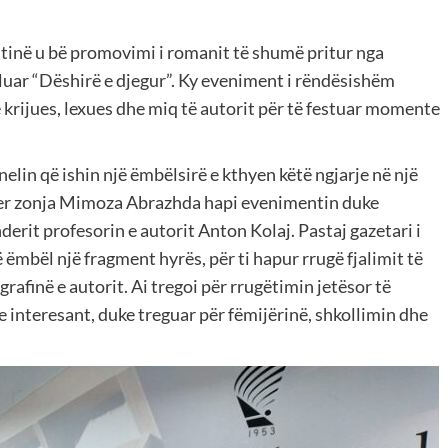
htinë u bë promovimi i romanit të shumë pritur nga
lluar “Dëshirë e djegur”. Ky eveniment i rëndësishëm
 krijues, lexues dhe miq të autorit për të festuar momente
lin që ishin një ëmbëlsirë e kthyen këtë ngjarje në një
yer zonja Mimoza Abrazhda hapi evenimentin duke
erit profesorin e autorit Anton Kolaj. Pastaj gazetari i
ë ëmbël një fragment hyrës, për ti hapur rrugë fjalimit të
grafinë e autorit. Ai tregoi për rrugëtimin jetësor të
e interesant, duke treguar për fëmijërinë, shkollimin dhe