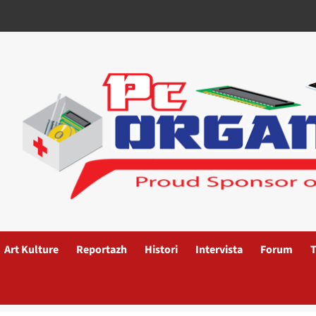
Art Kulture
Reportazh
Histori
Intervista
Forum
T