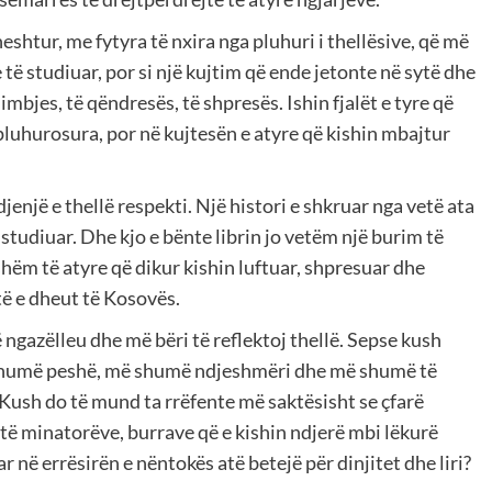
heshtur, me fytyra të nxira nga pluhuri i thellësive, që më
t e të studiuar, por si një kujtim që ende jetonte në sytë dhe
himbjes, të qëndresës, të shpresës. Ishin fjalët e tyre që
ë pluhurosura, por në kujtesën e atyre që kishin mbajtur
jenjë e thellë respekti. Një histori e shkruar nga vetë ata
n studiuar. Dhe kjo e bënte librin jo vetëm një burim të
hëm të atyre që dikur kishin luftuar, shpresuar dhe
të e dheut të Kosovës.
 ngazëlleu dhe më bëri të reflektoj thellë. Sepse kush
ë shumë peshë, më shumë ndjeshmëri dhe më shumë të
? Kush do të mund ta rrëfente më saktësisht se çfarë
etë minatorëve, burrave që e kishin ndjerë mbi lëkurë
r në errësirën e nëntokës atë betejë për dinjitet dhe liri?