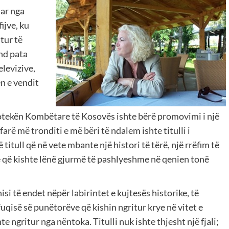
uar nga
ijve, ku
tur të
nd pata
elevizive,
n e vendit
liotekën Kombëtare të Kosovës ishte bërë promovimi i një
farë më tronditi e më bëri të ndalem ishte titulli i
jë titull që në vete mbante një histori të tërë, një rrëfim të
e që kishte lënë gjurmë të pashlyeshme në qenien tonë
i të endet nëpër labirintet e kujtesës historike, të
fuqisë së punëtorëve që kishin ngritur krye në vitet e
te ngritur nga nëntoka. Titulli nuk ishte thjesht një fjali;