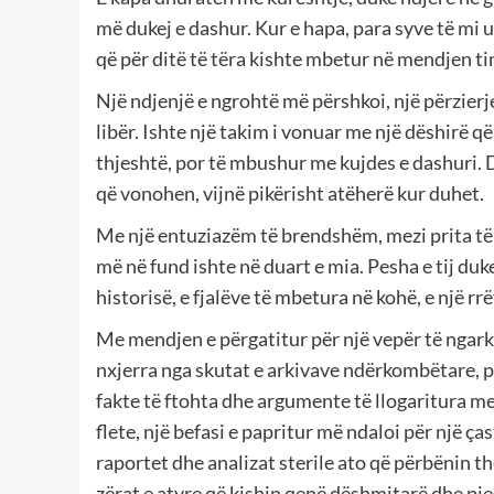
më dukej e dashur. Kur e hapa, para syve të mi u
që për ditë të tëra kishte mbetur në mendjen tim
Një ndjenjë e ngrohtë më përshkoi, një përzierj
libër. Ishte një takim i vonuar me një dëshirë q
thjeshtë, por të mbushur me kujdes e dashuri. Dhe
që vonohen, vijnë pikërisht atëherë kur duhet.
Me një entuziazëm të brendshëm, mezi prita të s
më në fund ishte në duart e mia. Pesha e tij du
historisë, e fjalëve të mbetura në kohë, e një 
Me mendjen e përgatitur për një vepër të ngar
nxjerra nga skutat e arkivave ndërkombëtare, p
fakte të ftohta dhe argumente të llogaritura me 
flete, një befasi e papritur më ndaloi për një ç
raportet dhe analizat sterile ato që përbënin the
zërat e atyre që kishin qenë dëshmitarë dhe pje