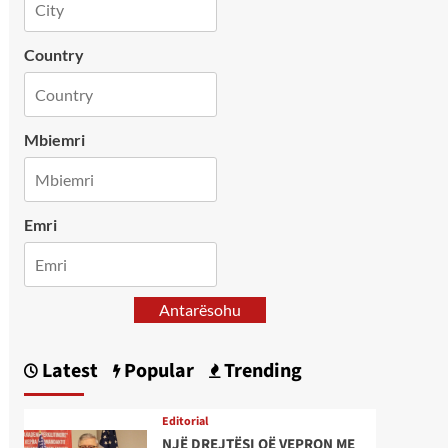
Country
Mbiemri
Emri
Antarësohu
Latest
Popular
Trending
Editorial
NJË DREJTËSI QË VEPRON ME