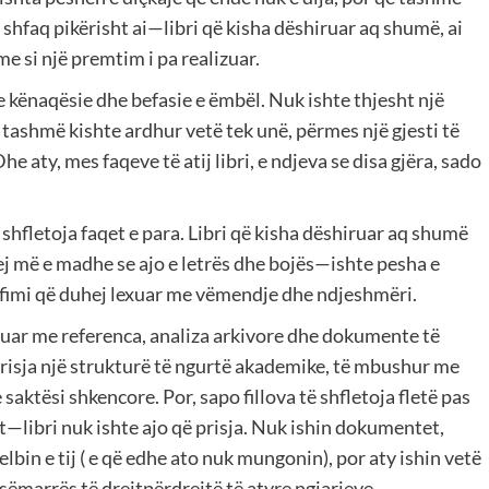
 shfaq pikërisht ai—libri që kisha dëshiruar aq shumë, ai
e si një premtim i pa realizuar.
e kënaqësie dhe befasie e ëmbël. Nuk ishte thjesht një
ë tashmë kishte ardhur vetë tek unë, përmes një gjesti të
 aty, mes faqeve të atij libri, e ndjeva se disa gjëra, sado
hfletoja faqet e para. Libri që kisha dëshiruar aq shumë
kej më e madhe se ajo e letrës dhe bojës—ishte pesha e
rrëfimi që duhej lexuar me vëmendje dhe ndjeshmëri.
kuar me referenca, analiza arkivore dhe dokumente të
risja një strukturë të ngurtë akademike, të mbushur me
saktësi shkencore. Por, sapo fillova të shfletoja fletë pas
ast—libri nuk ishte ajo që prisja. Nuk ishin dokumentet,
lbin e tij ( e që edhe ato nuk mungonin), por aty ishin vetë
sëmarrës të drejtpërdrejtë të atyre ngjarjeve.