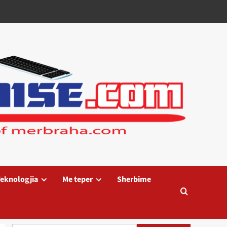
eknologjia
Me teper
Sherbime