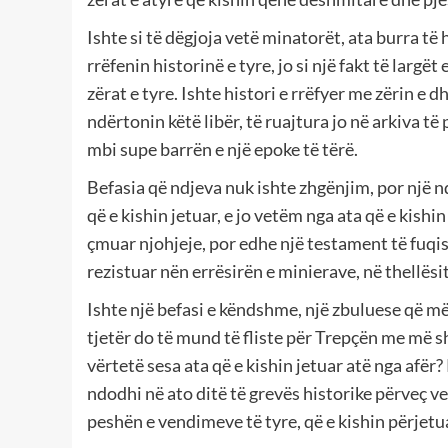
Ishte si të dëgjoja vetë minatorët, ata burra të 
rrëfenin historinë e tyre, jo si një fakt të largë
zërat e tyre. Ishte histori e rrëfyer me zërin e d
ndërtonin këtë libër, të ruajtura jo në arkiva t
mbi supe barrën e një epoke të tërë.
Befasia që ndjeva nuk ishte zhgënjim, por një nd
që e kishin jetuar, e jo vetëm nga ata që e kishi
çmuar njohjeje, por edhe një testament të fuqis
rezistuar nën errësirën e minierave, në thellësi
Ishte një befasi e këndshme, një zbuluese që më
tjetër do të mund të fliste për Trepçën me m
vërtetë sesa ata që e kishin jetuar atë nga afër
ndodhi në ato ditë të grevës historike përveç v
peshën e vendimeve të tyre, që e kishin përjetua