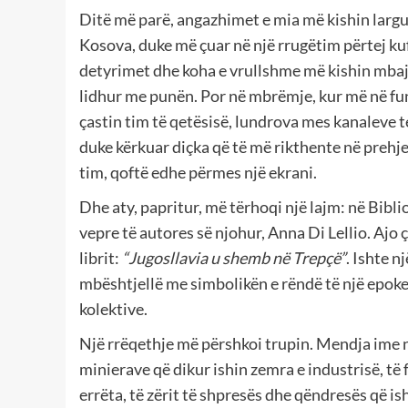
Ditë më parë, angazhimet e mia më kishin larg
Kosova, duke më çuar në një rrugëtim përtej kuf
detyrimet dhe koha e vrullshme më kishin mbaj
lidhur me punën. Por në mbrëmje, kur më në fu
çastin tim të qetësisë, lundrova mes kanaleve t
duke kërkuar diçka që të më rikthente në prehje
tim, qoftë edhe përmes një ekrani.
Dhe aty, papritur, më tërhoqi një lajm: në Bib
vepre të autores së njohur, Anna Di Lellio. Ajo ç
librit:
“Jugosllavia u shemb në Trepçë”
. Ishte n
mbështjellë me simbolikën e rëndë të një epok
kolektive.
Një rrëqethje më përshkoi trupin. Mendja ime nis
minierave që dikur ishin zemra e industrisë, të 
errëta, të zërit të shpresës dhe qëndresës që ish