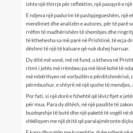
ishte një thirrje për reflektim, një pasqyrë e një
E ndjeva një padurim të pashpjegueshëm, një etje
mendimet dhe analizën e autores, për të parë se 
rrëfim të madhërishëm të shembjes dhe ringrit
të kthehesha sa më parë në Prishtinë, të ecja dr
dëshmi të një të kaluare që nuk duhej harruar.
Dy ditë më vonë, më në fund, u ktheva në Prishtin
ritmi i jetës më rrëmbeu pa më lënë kohë të nda
më mbërthyen në vorbullën e përditshmërisë, dh
përmbushur, e shtyrë në një qoshe të mendjes, a
Por fati, si një dorë e fshehtë që lëviz fijet e j
për mua. Para dy ditësh, në një pasdite të zakon
buzëqeshje të butë dhe një paketë të vogël në do
shkëlqyen me një dritë që paralajmëronte diçka
E kapa dhuratën me kureshtje, duke ndjerë në g