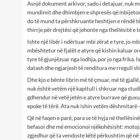
Asnjë dokument arkivor, sado i detajuar, nuk mu
mundimit dhe dhimbjen e shpresës që mbijetonte
do të mund ta përshkruante heshtjen e rëndë të 
thirrje për drejtësi që jehonte nga thellësitë e t
Ishte një libër i ndërtuar mbi zërat e tyre, jo m
mbështetur në fjalët e atyre që kishin kaluar or
tyre të gjunjëzuar nga lodhja, por jo nga frika. I
datash dhe ngjarjesh të renditura me rregull sh
Dhe kjo e bënte librin më të çmuar, më të gjallë
nuk është vetëm një kapitull i shkruar nga studiu
gdhendur në vetë jetën e atyre burrave që guxu
epoke të tërë. Ata nuk ishin vetëm dëshmitarë—
Që në faqen e parë, para se të hyja në thellësin
befasoi dhe më emocionoi njëkohësisht: motoja e
zgjedhur që ta vendoste këtë përkushtim që në f