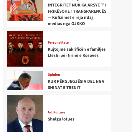
INTEGRITET NUK KA ARSYE T’I
FRIKËSOHET TRANSPARENCËS
— Kufizimet e reja ndaj
medias nga GJKKO
Personalitete
Kujtojmë sakrificën e familjes
Lleshi për lirinë e Kosovës
Opinion
KUR PËRGJEGJËSIA DEL NGA
SHINAT E TRENIT
Art Kulture
Shelgu lotues