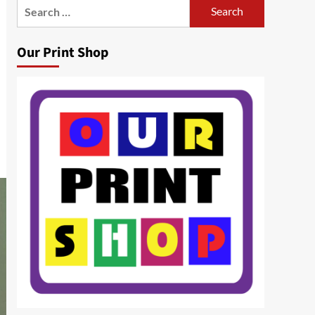
Search
for:
Our Print Shop