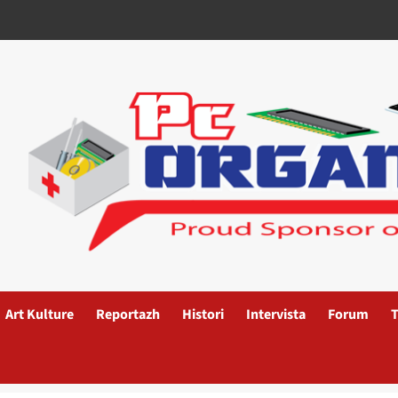
Art Kulture
Reportazh
Histori
Intervista
Forum
T