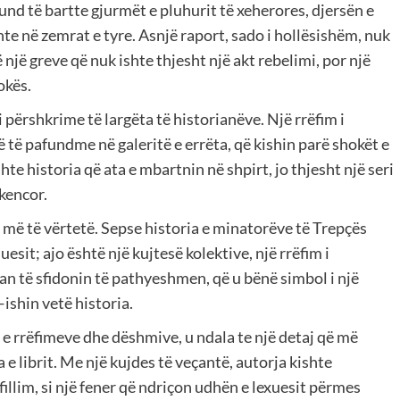
nd të bartte gjurmët e pluhurit të xeherores, djersën e
 në zemrat e tyre. Asnjë raport, sado i hollësishëm, nuk
një greve që nuk ishte thjesht një akt rebelimi, por një
okës.
bi përshkrime të largëta të historianëve. Një rrëfim i
ë të pafundme në galeritë e errëta, që kishin parë shokët e
shte historia që ata e mbartnin në shpirt, jo thjesht një seri
kencor.
, më të vërtetë. Sepse historia e minatorëve të Trepçës
esit; ajo është një kujtesë kolektive, një rrëfim i
an të sfidonin të pathyeshmen, që u bënë simbol i një
ishin vetë historia.
ë e rrëfimeve dhe dëshmive, u ndala te një detaj që më
 librit. Me një kujdes të veçantë, autorja kishte
illim, si një fener që ndriçon udhën e lexuesit përmes