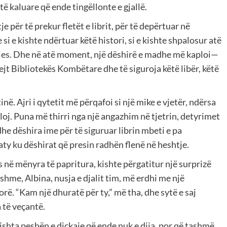
 të kaluare që ende tingëllonte e gjallë.
 për të prekur fletët e librit, për të depërtuar në
si e kishte ndërtuar këtë histori, si e kishte shpalosur atë
jes. Dhe në atë moment, një dëshirë e madhe më kaploi—
ejt Bibliotekës Kombëtare dhe të siguroja këtë libër, këtë
ë. Ajri i qytetit më përqafoi si një mike e vjetër, ndërsa
loj. Puna më thirri nga një angazhim në tjetrin, detyrimet
e dëshira ime për të siguruar librin mbeti e pa
ty ku dëshirat që presin radhën flenë në heshtje.
etës në mënyra të papritura, kishte përgatitur një surprizë
shme, Albina, nusja e djalit tim, më erdhi me një
rë. “Kam një dhuratë për ty,” më tha, dhe sytë e saj
 të veçantë.
ishta peshën e diçkaje që ende nuk e dija, por që tashmë