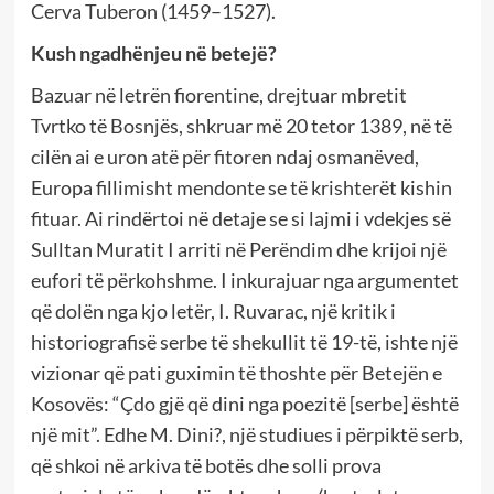
Cerva Tuberon (1459–1527).
Kush ngadhënjeu në betejë?
Bazuar në letrën fiorentine, drejtuar mbretit
Tvrtko të Bosnjës, shkruar më 20 tetor 1389, në të
cilën ai e uron atë për fitoren ndaj osmanëved,
Europa fillimisht mendonte se të krishterët kishin
fituar. Ai rindërtoi në detaje se si lajmi i vdekjes së
Sulltan Muratit I arriti në Perëndim dhe krijoi një
eufori të përkohshme. I inkurajuar nga argumentet
që dolën nga kjo letër, I. Ruvarac, një kritik i
historiografisë serbe të shekullit të 19-të, ishte një
vizionar që pati guximin të thoshte për Betejën e
Kosovës: “Çdo gjë që dini nga poezitë [serbe] është
një mit”. Edhe M. Dini?, një studiues i përpiktë serb,
që shkoi në arkiva të botës dhe solli prova