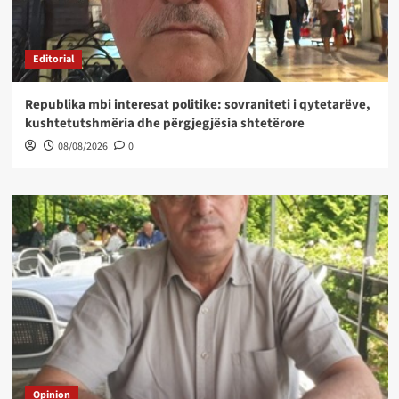
Editorial
Republika mbi interesat politike: sovraniteti i qytetarëve,
kushtetutshmëria dhe përgjegjësia shtetërore
08/08/2026
0
Opinion