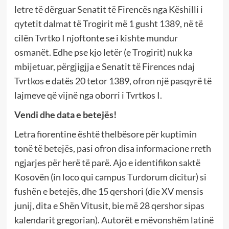
letre të dërguar Senatit të Firencës nga Këshilli i
qytetit dalmat të Trogirit më 1 gusht 1389, në të
cilën Tvrtko I njoftonte se i kishte mundur
osmanët. Edhe pse kjo letër (e Trogirit) nuk ka
mbijetuar, përgjigjja e Senatit të Firences ndaj
Tvrtkos e datës 20 tetor 1389, ofron një pasqyrë të
lajmeve që vijnë nga oborri i Tvrtkos I.
Vendi dhe data e betejës!
Letra fiorentine është thelbësore për kuptimin
tonë të betejës, pasi ofron disa informacione rreth
ngjarjes për herë të parë. Ajo e identifikon saktë
Kosovën (in loco qui campus Turdorum dicitur) si
fushën e betejës, dhe 15 qershori (die XV mensis
junij, dita e Shën Vitusit, bie më 28 qershor sipas
kalendarit gregorian). Autorët e mëvonshëm latinë