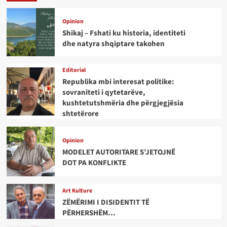
Opinion
Shikaj – Fshati ku historia, identiteti
dhe natyra shqiptare takohen
Editorial
Republika mbi interesat politike:
sovraniteti i qytetarëve,
kushtetutshmëria dhe përgjegjësia
shtetërore
Opinion
MODELET AUTORITARE S’JETOJNË
DOT PA KONFLIKTE
Art Kulture
ZËMËRIMI I DISIDENTIT TË
PËRHERSHËM…