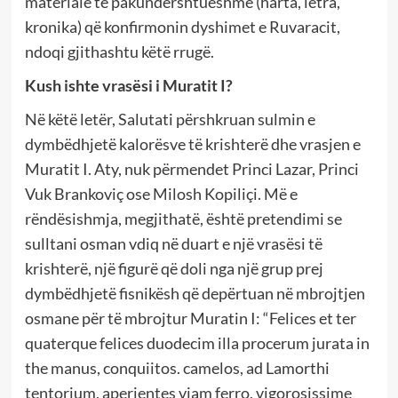
materiale të pakundërshtueshme (harta, letra,
kronika) që konfirmonin dyshimet e Ruvaracit,
ndoqi gjithashtu këtë rrugë.
Kush ishte vrasësi i Muratit I?
Në këtë letër, Salutati përshkruan sulmin e
dymbëdhjetë kalorësve të krishterë dhe vrasjen e
Muratit I. Aty, nuk përmendet Princi Lazar, Princi
Vuk Brankoviç ose Milosh Kopiliçi. Më e
rëndësishmja, megjithatë, është pretendimi se
sulltani osman vdiq në duart e një vrasësi të
krishterë, një figurë që doli nga një grup prej
dymbëdhjetë fisnikësh që depërtuan në mbrojtjen
osmane për të mbrojtur Muratin I: “Felices et ter
quaterque felices duodecim illa procerum jurata in
the manus, conquiitos. camelos, ad Lamorthi
tentorium, aperientes viam ferro, vigorosissime