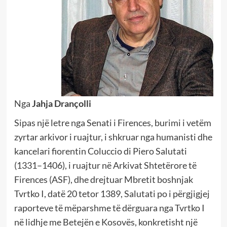
Nga
Jahja Drançolli
Sipas një letre nga Senati i Firences, burimi i vetëm
zyrtar arkivor i ruajtur, i shkruar nga humanisti dhe
kancelari fiorentin Coluccio di Piero Salutati
(1331–1406), i ruajtur në Arkivat Shtetërore të
Firences (ASF), dhe drejtuar Mbretit boshnjak
Tvrtko I, datë 20 tetor 1389, Salutati po i përgjigjej
raporteve të mëparshme të dërguara nga Tvrtko I
në lidhje me Betejën e Kosovës, konkretisht një