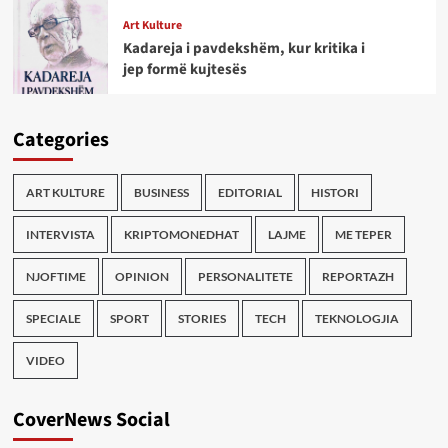
Art Kulture
Kadareja i pavdekshëm, kur kritika i
jep formë kujtesës
Categories
ART KULTURE
BUSINESS
EDITORIAL
HISTORI
INTERVISTA
KRIPTOMONEDHAT
LAJME
ME TEPER
NJOFTIME
OPINION
PERSONALITETE
REPORTAZH
SPECIALE
SPORT
STORIES
TECH
TEKNOLOGJIA
VIDEO
CoverNews Social