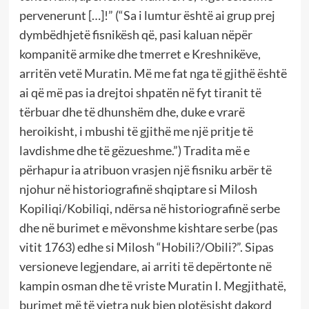
pervenerunt […]!” (“Sa i lumtur është ai grup prej
dymbëdhjetë fisnikësh që, pasi kaluan nëpër
kompanitë armike dhe tmerret e Kreshnikëve,
arritën vetë Muratin. Më me fat nga të gjithë është
ai që më pas ia drejtoi shpatën në fyt tiranit të
tërbuar dhe të dhunshëm dhe, duke e vrarë
heroikisht, i mbushi të gjithë me një pritje të
lavdishme dhe të gëzueshme.”) Tradita më e
përhapur ia atribuon vrasjen një fisniku arbër të
njohur në historiografinë shqiptare si Milosh
Kopiliqi/Kobiliqi, ndërsa në historiografinë serbe
dhe në burimet e mëvonshme kishtare serbe (pas
vitit 1763) edhe si Milosh “Hobili?/Obili?”. Sipas
versioneve legjendare, ai arriti të depërtonte në
kampin osman dhe të vriste Muratin I. Megjithatë,
burimet më të vjetra nuk bien plotësisht dakord