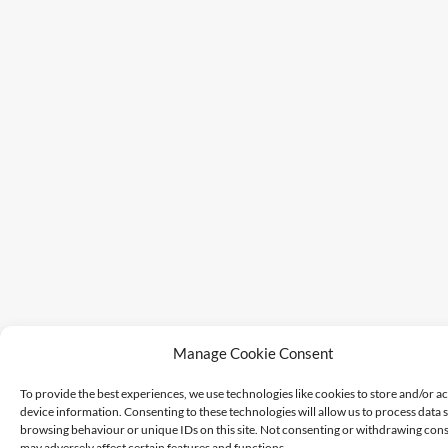
Manage Cookie Consent
To provide the best experiences, we use technologies like cookies to store and/or a
device information. Consenting to these technologies will allow us to process data 
browsing behaviour or unique IDs on this site. Not consenting or withdrawing cons
may adversely affect certain features and functions.