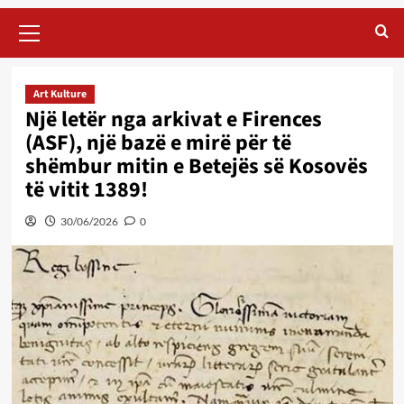
Primary
Menu
Art Kulture
Një letër nga arkivat e Firences
(ASF), një bazë e mirë për të
shëmbur mitin e Betejës së Kosovës
të vitit 1389!
30/06/2026
0