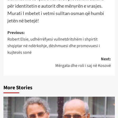
për identitetin e autorit dhe mënyrën e vrasjes.
Murati I mbetet i vetmi sulltan osman që humbi
jetën në betejë!
Post
Previous:
Robert Elsie, udhërrëfyesi vullnetdritshëm i shpirtit
navigation
shqiptar në ndërkohje, dëshmuesi dhe promovuesi i
kujtesës sonë
Next:
Mërgata dhe roli i saj në Kosovë
More Stories