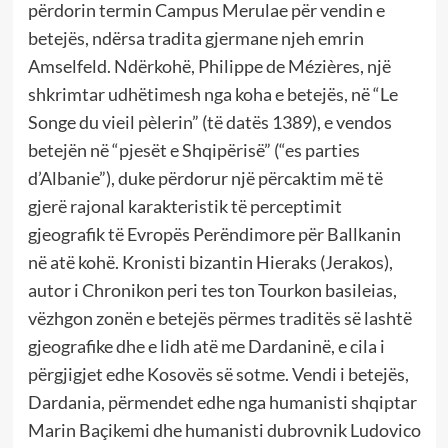
përdorin termin Campus Merulae për vendin e
betejës, ndërsa tradita gjermane njeh emrin
Amselfeld. Ndërkohë, Philippe de Mézières, një
shkrimtar udhëtimesh nga koha e betejës, në “Le
Songe du vieil pèlerin” (të datës 1389), e vendos
betejën në “pjesët e Shqipërisë” (“es parties
d’Albanie”), duke përdorur një përcaktim më të
gjerë rajonal karakteristik të perceptimit
gjeografik të Evropës Perëndimore për Ballkanin
në atë kohë. Kronisti bizantin Hieraks (Jerakos),
autor i Chronikon peri tes ton Tourkon basileias,
vëzhgon zonën e betejës përmes traditës së lashtë
gjeografike dhe e lidh atë me Dardaninë, e cila i
përgjigjet edhe Kosovës së sotme. Vendi i betejës,
Dardania, përmendet edhe nga humanisti shqiptar
Marin Baçikemi dhe humanisti dubrovnik Ludovico