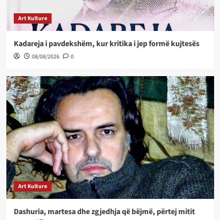
Art Kulture
Kadareja i pavdekshëm, kur kritika i jep formë kujtesës
08/08/2026
0
Art Kulture
Dashuria, martesa dhe zgjedhja që bëjmë, përtej mitit