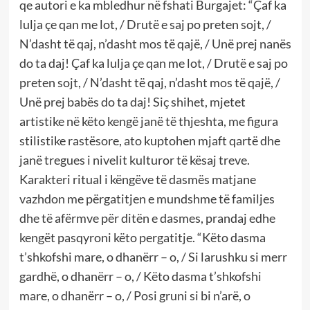
qe autori e ka mbledhur në fshati Burgajet: “Çaf ka
lulja çe qan me lot, / Drutë e saj po preten sojt, /
N’dasht të qaj, n’dasht mos të qajë, / Unë prej nanës
do ta daj! Çaf ka lulja çe qan me lot, / Drutë e saj po
preten sojt, / N’dasht të qaj, n’dasht mos të qajë, /
Unë prej babës do ta daj! Siç shihet, mjetet
artistike në këto kengë janë të thjeshta, me figura
stilistike rastësore, ato kuptohen mjaft qartë dhe
janë tregues i nivelit kulturor të kësaj treve.
Karakteri ritual i këngëve të dasmës matjane
vazhdon me përgatitjen e mundshme të familjes
dhe të afërmve për ditën e dasmes, prandaj edhe
kengët pasqyroni këto pergatitje. “Këto dasma
t’shkofshi mare, o dhanërr – o, / Si larushku si merr
gardhë, o dhanërr – o, / Këto dasma t’shkofshi
mare, o dhanërr – o, / Posi gruni si bi n’arë, o