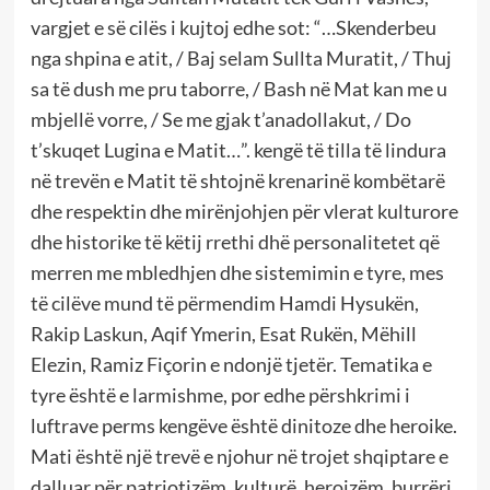
vargjet e së cilës i kujtoj edhe sot: “…Skenderbeu
nga shpina e atit, / Baj selam Sullta Muratit, / Thuj
sa të dush me pru taborre, / Bash në Mat kan me u
mbjellë vorre, / Se me gjak t’anadollakut, / Do
t’skuqet Lugina e Matit…”. kengë të tilla të lindura
në trevën e Matit të shtojnë krenarinë kombëtarë
dhe respektin dhe mirënjohjen për vlerat kulturore
dhe historike të këtij rrethi dhë personalitetet që
merren me mbledhjen dhe sistemimin e tyre, mes
të cilëve mund të përmendim Hamdi Hysukën,
Rakip Laskun, Aqif Ymerin, Esat Rukën, Mëhill
Elezin, Ramiz Fiçorin e ndonjë tjetër. Tematika e
tyre është e larmishme, por edhe përshkrimi i
luftrave perms kengëve është dinitoze dhe heroike.
Mati është një trevë e njohur në trojet shqiptare e
dalluar për patriotizëm, kulturë, heroizëm, burrëri,