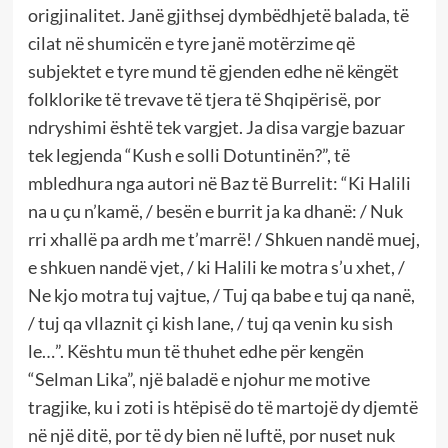
origjinalitet. Janë gjithsej dymbëdhjetë balada, të
cilat në shumicën e tyre janë motërzime që
subjektet e tyre mund të gjenden edhe në këngët
folklorike të trevave të tjera të Shqipërisë, por
ndryshimi është tek vargjet. Ja disa vargje bazuar
tek legjenda “Kush e solli Dotuntinën?”, të
mbledhura nga autori në Baz të Burrelit: “Ki Halili
na u çu n’kamë, / besën e burrit ja ka dhanë: / Nuk
rri xhallë pa ardh me t’marrë! / Shkuen nandë muej,
e shkuen nandë vjet, / ki Halili ke motra s’u xhet, /
Ne kjo motra tuj vajtue, / Tuj qa babe e tuj qa nanë,
/ tuj qa vllaznit çi kish lane, / tuj qa venin ku sish
le…”. Kështu mun të thuhet edhe për kengën
“Selman Lika”, një baladë e njohur me motive
tragjike, ku i zoti is htëpisë do të martojë dy djemtë
në një ditë, por të dy bien në luftë, por nuset nuk