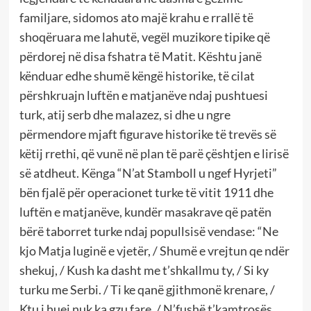
familjare, sidomos ato majë krahu e rrallë të
shoqëruara me lahutë, vegël muzikore tipike që
përdorej në disa fshatra të Matit. Kështu janë
kënduar edhe shumë këngë historike, të cilat
përshkruajn luftën e matjanëve ndaj pushtuesi
turk, atij serb dhe malazez, si dhe u ngre
përmendore mjaft figurave historike të trevës së
këtij rrethi, që vunë në plan të parë çështjen e lirisë
së atdheut. Kënga “N’at Stamboll u ngef Hyrjeti”
bën fjalë për operacionet turke të vitit 1911 dhe
luftën e matjanëve, kundër masakrave që patën
bërë taborret turke ndaj popullsisë vendase: “Ne
kjo Matja luginë e vjetër, / Shumë e vrejtun qe ndër
shekuj, / Kush ka dasht me t’shkallmu ty, / Si ky
turku me Serbi. / Ti ke qanë gjithmonë krenare, /
Ktu i huej nuk ka gzu fare, / N’fushë t’kamtrosës