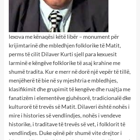
lexova me kënaqësi këtë libër – monument për
krijimtarinë dhe mbledhjen folklorike të Matit,
perms të cilit Dilaver Kurti sjell para kexuesit
larminë e këngëve folklorike të asaj krahine me
shumë tradita. Kur e merr në dorë një vepër të tillë,
menjëherë të bie në sy mjeshtria e mbledhjes,
klasifikimit dhe grupimit të kengëve dhe ruajtja me
fanatizëm i elementëve gjuhësorë, tradicionalë dke
kulturorë të trevës së Matit. Dilaveri është nohës i
mire i histories së vendlindjes, nohës i vendeve
historike, i traditave të trevës së vet, i folklorit të
vendlindjes. Duke qënë për shumë vite drejtor i