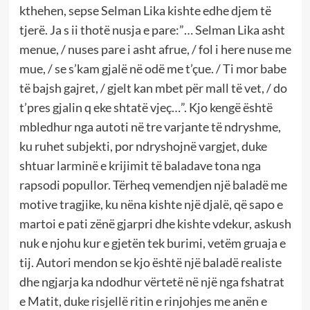
kthehen, sepse Selman Lika kishte edhe djem të
tjerë. Ja s ii thotë nusja e pare:”… Selman Lika asht
menue, / nuses pare i asht afrue, / fol i here nuse me
mue, / se s’kam gjalë në odë me t’çue. / Ti mor babe
të bajsh gajret, / gjelt kan mbet për mall të vet, / do
t’pres gjalin q eke shtatë vjeç…”. Kjo kengë është
mbledhur nga autoti në tre varjante të ndryshme,
ku ruhet subjekti, por ndryshojnë vargjet, duke
shtuar larminë e krijimit të baladave tona nga
rapsodi popullor. Tërheq vemendjen një baladë me
motive tragjike, ku nëna kishte një djalë, që sapo e
martoi e pati zënë gjarpri dhe kishte vdekur, askush
nuk e njohu kur e gjetën tek burimi, vetëm gruaja e
tij. Autori mendon se kjo është një baladë realiste
dhe ngjarja ka ndodhur vërtetë në një nga fshatrat
e Matit, duke risjellë ritin e rinjohjes me anën e