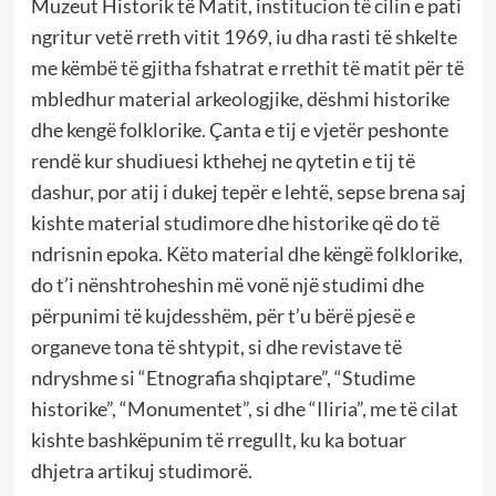
Muzeut Historik të Matit, institucion të cilin e pati
ngritur vetë rreth vitit 1969, iu dha rasti të shkelte
me këmbë të gjitha fshatrat e rrethit të matit për të
mbledhur material arkeologjike, dëshmi historike
dhe kengë folklorike. Çanta e tij e vjetër peshonte
rendë kur shudiuesi kthehej ne qytetin e tij të
dashur, por atij i dukej tepër e lehtë, sepse brena saj
kishte material studimore dhe historike që do të
ndrisnin epoka. Këto material dhe këngë folklorike,
do t’i nënshtroheshin më vonë një studimi dhe
përpunimi të kujdesshëm, për t’u bërë pjesë e
organeve tona të shtypit, si dhe revistave të
ndryshme si “Etnografia shqiptare”, “Studime
historike”, “Monumentet”, si dhe “Iliria”, me të cilat
kishte bashkëpunim të rregullt, ku ka botuar
dhjetra artikuj studimorë.