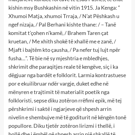
kishin msy Bushkashin në vitin 1915. Ja Kenga: “
Xhumoi Matja, xhumoi Trraja, / N’at Pëshkash u
ngef nizaja, / Pal Berhani kishte thane: / – Tanë
komitat t’çohen n’kamë, / Brahem Taren çat
kruetan, / Me xhith shokë të xhallë me e zanë, /
Mjaft i bajtëm kto çausha, / Pa nefer tuj lujt npër
fusha…”. Të bie në sy mjeshtria e mbledhjes,
shkrimit dhe paraqitjes reale të kengëve, siç i ka
dëgjuar nga bardët e folklorit. Larmia kontrastuese
por e ekuilibruar ndër vargje, duket edhe në
mënyren e trajtimit të materialit poetik nga
folkloristi, sepse diku zotëron rrëfimi epik, më tej
përshkrimi i saktë i ngjarjeve që shpesh arrin
nivelin e shembujve më të goditurit në këngën tonë
popullore. Diku tjetër zotëron lirizmi i thellë, i
hollë dhe i ëmbël që shpesh arrin një shkallë të