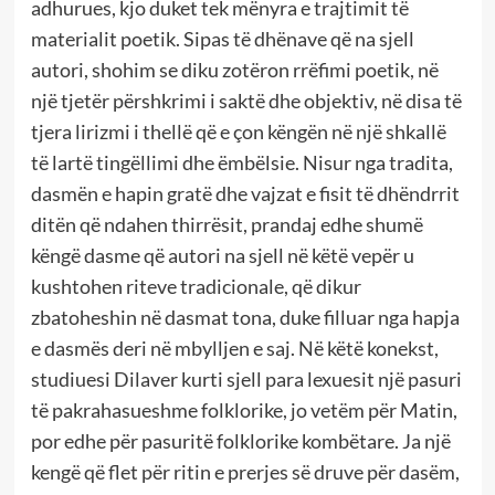
adhurues, kjo duket tek mënyra e trajtimit të
materialit poetik. Sipas të dhënave që na sjell
autori, shohim se diku zotëron rrëfimi poetik, në
një tjetër përshkrimi i saktë dhe objektiv, në disa të
tjera lirizmi i thellë që e çon këngën në një shkallë
të lartë tingëllimi dhe ëmbëlsie. Nisur nga tradita,
dasmën e hapin gratë dhe vajzat e fisit të dhëndrrit
ditën që ndahen thirrësit, prandaj edhe shumë
këngë dasme që autori na sjell në këtë vepër u
kushtohen riteve tradicionale, që dikur
zbatoheshin në dasmat tona, duke filluar nga hapja
e dasmës deri në mbylljen e saj. Në këtë konekst,
studiuesi Dilaver kurti sjell para lexuesit një pasuri
të pakrahasueshme folklorike, jo vetëm për Matin,
por edhe për pasuritë folklorike kombëtare. Ja një
kengë që flet për ritin e prerjes së druve për dasëm,