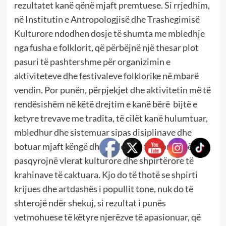
rezultatet kanë qënë mjaft premtuese. Si rrjedhim,
në Institutin e Antropologjisë dhe Trashegimisë
Kulturore ndodhen dosje të shumta me mbledhje
nga fusha e folklorit, që përbëjnë një thesar plot
pasuri të pashtershme për organizimin e
aktiviteteve dhe festivaleve folklorike në mbarë
vendin. Por punën, përpjekjet dhe aktivitetin më të
rendësishëm në këtë drejtim e kanë bërë bijtë e
ketyre trevave me tradita, të cilët kanë hulumtuar,
mbledhur dhe sistemuar sipas disiplinave dhe
botuar mjaft këngë dhe mbledhje folklorike që
pasqyrojnë vlerat kulturore dhe shpirtërore të
krahinave të caktuara. Kjo do të thotë se shpirti
krijues dhe artdashës i popullit tone, nuk do të
shterojë ndër shekuj, si rezultat i punës
vetmohuese të këtyre njerëzve të apasionuar, që