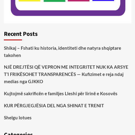
Recent Posts
Shikaj – Fshati ku historia, identiteti dhe natyra shqiptare
takohen
NJË DREJTËSI QË VEPRON ME INTEGRITET NUK KA ARSYE
T’I FRIKËSOHET TRANSPARENCËS — Kufizimet e reja ndaj
medias nga GJKKO
Kujtojmë sakrificën e familjes Lleshi për lirinë e Kosovës
KUR PËRGJEGJËSIA DEL NGA SHINAT E TRENIT
Shelgu lotues
Categories