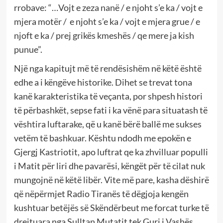
rrobave: “…Vojt e zeza nanë / e njoht s’e ka / vojt e
mjera motër / e njoht s’e ka / vojt e mjera grue / e
njoft e ka / prej grikës kmeshës / qe mere ja kish
punue”.
Një nga kapitujt më të rendësishëm në këtë është
edhe a i këngëve historike. Dihet se trevat tona
kanë karakteristika të veçanta, por shpesh histori
të përbashkët, sepse fati i ka vënë para situatash të
vështira luftarake, që u kanë bërë ballë me sukses
vetëm të bashkuar. Kështu ndodh me epokën e
Gjergj Kastriotit, apo luftrat qe ka zhvilluar populli
i Matit për liri dhe pavarësi, këngët për të cilat nuk
mungojnë në këtë libër. Vite më pare, kasha dëshirë
që nëpërmjet Radio Tiranës të dëgjoja kengën
kushtuar betëjës së Skëndërbeut me forcat turke të
drejtuara nga Sulltan Mutatit tek Guri i Vashës,