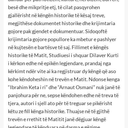
besë dhe mikpritje etj, të cilat pasqyrohen
gjallërisht në këngën historike të kësaj treve,
megjithëse dokumentet historike dhe krijimtaria
gojore pak gjendet e dokumentuar. Sidoqoftë
krijimtaria gojore popullore ka mbetur e pashlyer
në kujtesën e bartësve të saj. Fillimet e këngës
historike të Matit, Studiuesi i shquar Dilaver Kurti
i kërkon edhe në epikën legjendare, prandaj nga
kërkimt ndër vite ai ka regjistruar dy këngë që aso
kohe këndoheshin në trevën e Matit. Ndonse kenga
“Ibrahim Keta i ri” dhe “Arnaut Osmani” nuk janë të
panjohura për ne, sepse këndohen edhe në treva të
tjera, autori i sjell ato për të treguar se pikërisht
këtu ze fill kënga historike. Thuajse në të gjithë
trevën e rrethit të Matitit janë dëgjuar këngë
legjendare të kënduara në dasma e gëzime