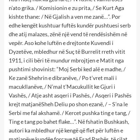
n’ato grika. / Komisionin e zu prita, / Se Kurt Aga
kishte thane: / Në Gjalish a ven me zanë…”. Por
edhe kengët kushtuar fuftës kundër pushtuesi serb
dhe atij malazes, zënë një vend të rendësishëm në
vepër. Aso kohe luftën e drejtonte Kuvendi i
Dyzetëve, mbledhur në Suç të Burrelit rreth vitit
1911, i cili bëri të mundur mbrojtjen e Matit nga
pushtimi shovinist: “Moj Serbi ked alë e madhe, /
Ke zanë Shehrin e dibranëve, / Po t’vret mali i
macukllanëve, / N’mal t’Macukullit ke Gjuri i
Vashës, / Atje asht asqeri i Pashës, / Asqeri i Pashës
krejt matjanëSheh Deliu po shon ezanë, / – S’na le
Serbi me fal akshamë. / Kercet pushka ting e tang, /
Ting e tang po bahet flake…”. Në fshatin Bushkash,
autori ka mbledhur një kengë që flet për luftën e
matjanëve kundëe forcave të Esad Pashës, të cilat