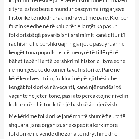
kuptimin tërësorë janë vetë histori dhe mbi bazën
e tyre, është bërë e mundur pasqyrimi i ngjarjeve
historike të ndodhura qindra vjet më pare. Kjo, për
faktin se edhe në të kaluarën e largët ka pasur
folkloristë që pavarësisht arsimimit kanë ditur t’i
radhisin dhe përshkruajn ngjarjet e pasqyruar në
kengët tona popullore, në menyrë të tillë që të
bëhet tepër i lehtë pershkrimi historic i tyre edhe
në mungesë të dokumentave historike. Parë në
këtë kendveshtrim, folklori në përgjithësi dhe
kengët folklorikë në veçanti, kanë një rendësi të
vaçantë ne jetën tone, pasi ato përcaktojnë nivelin
kulturorë – historik të një bashkësie njerëzish.
Me kërkime folklorike janë marrë shumë figura të
shquara, janë organizuar ekspedita kërkimore
folklorike në vende dhe zona të ndryshme dhe