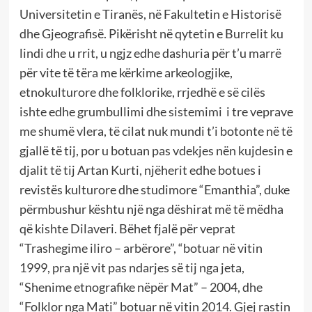
Universitetin e Tiranës, në Fakultetin e Historisë
dhe Gjeografisë. Pikërisht në qytetin e Burrelit ku
lindi dhe u rrit, u ngjz edhe dashuria për t’u marrë
për vite të tëra me kërkime arkeologjike,
etnokulturore dhe folklorike, rrjedhë e së cilës
ishte edhe grumbullimi dhe sistemimi i tre veprave
me shumë vlera, të cilat nuk mundi t’i botonte në të
gjallë të tij, por u botuan pas vdekjes nën kujdesin e
djalit të tij Artan Kurti, njëherit edhe botues i
revistës kulturore dhe studimore “Emanthia”, duke
përmbushur kështu një nga dëshirat më të mëdha
që kishte Dilaveri. Bëhet fjalë për veprat
“Trashegime iliro – arbërore”, “botuar në vitin
1999, pra një vit pas ndarjes së tij nga jeta,
“Shenime etnografike nëpër Mat” – 2004, dhe
“Folklor nga Mati” botuar në vitin 2014. Gjej rastin