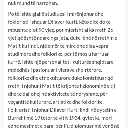
nuk mund të harrohen.
Po të ishte gjallë studiuesi i mirënjohur dhe
fokloristi i shquar Dilaver Kurti, këto ditë do të
mbushte plot 90 vjeç, por mjerisht ai ka rreth 26
vjet që është ndarë nga jeta, duke lënë në rrethin e
Matit ku lindi, një emër të mirë dhe disa vepra
studimore dhe folklorike, për të mos u harruar
kurrë. Ishte një personalitet i kulturës shqiptare,
mbledhës i pasionuar i vlerave shpirtërore,
folklorike dhe etnokulturore duke kontribuar që
rrethi i njohur i Matit të krijonte fizionominë e tij
dhe të dallohej në aktivitete të ndryshme, për
veçantitë kulturore, artistike dhe folklorike.
Folkloristi i njohur Dilaver Kurti lindi në qytetin e
Burrelit më 19 tetor të vitit 1934, qytet ku mori
edhe mësimet e para, për t’u diplomuar më vonë në