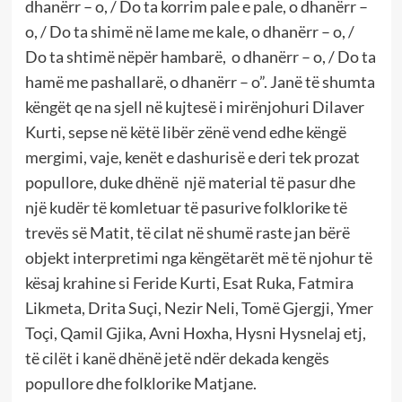
dhanërr – o, / Do ta korrim pale e pale, o dhanërr –
o, / Do ta shimë në lame me kale, o dhanërr – o, /
Do ta shtimë nëpër hambarë, o dhanërr – o, / Do ta
hamë me pashallarë, o dhanërr – o”. Janë të shumta
këngët qe na sjell në kujtesë i mirënjohuri Dilaver
Kurti, sepse në këtë libër zënë vend edhe këngë
mergimi, vaje, kenët e dashurisë e deri tek prozat
popullore, duke dhënë një material të pasur dhe
një kudër të komletuar të pasurive folklorike të
trevës së Matit, të cilat në shumë raste jan bërë
objekt interpretimi nga këngëtarët më të njohur të
kësaj krahine si Feride Kurti, Esat Ruka, Fatmira
Likmeta, Drita Suçi, Nezir Neli, Tomë Gjergji, Ymer
Toçi, Qamil Gjika, Avni Hoxha, Hysni Hysnelaj etj,
të cilët i kanë dhënë jetë ndër dekada kengës
popullore dhe folklorike Matjane.