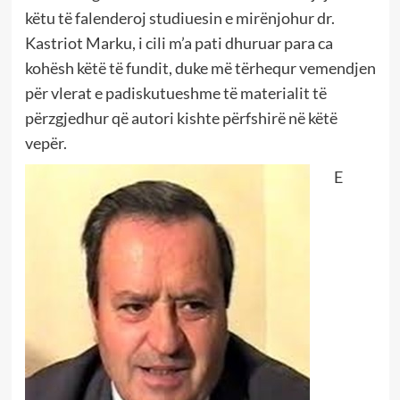
këtu të falenderoj studiuesin e mirënjohur dr.
Kastriot Marku, i cili m’a pati dhuruar para ca
kohësh këtë të fundit, duke më tërhequr vemendjen
për vlerat e padiskutueshme të materialit të
përzgjedhur që autori kishte përfshirë në këtë
vepër.
E