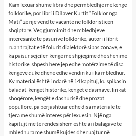
Kam lexuar shumë libra dhe përmbledhje me kengë
folklorike, por libri i Dilaver Kurtit “Folklor nga
Mati” zë një vend të vacantë në folkloristicën
shqiptare. Veç gjurmimit dhe mbledhjeve
interesante të pasurive folklorike, autori i librit
ruan trajtat e të folurit dialektorë sipas zonave, e
ka paisur sejcilën kengë me shpjegime dhe shenime
historike, shpesh here jep edhe motërzime të disa
kengëve duke dhënë edhe vendin ku i ka mbledhur.
Ky material është i ndarë në 14 kapituj, ku spikasin
baladat, kengët historike, kengët e dasmave, lirikat
shoqërore, kengët e dashurisë dhe prozat
popullore, pa perjashtuar edhe disa materiale të
tjera me shumë interes për lexuesin. Një nga
kapitujt më të rendësishëm është a ii balagave të
mbledhura me shumë kujdes dhe ruajtur në