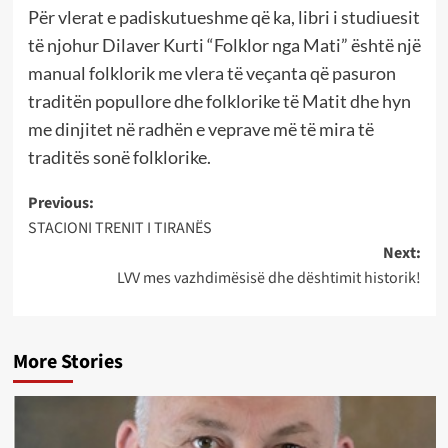
Për vlerat e padiskutueshme që ka, libri i studiuesit
të njohur Dilaver Kurti “Folklor nga Mati” është një
manual folklorik me vlera të veçanta që pasuron
traditën popullore dhe folklorike të Matit dhe hyn
me dinjitet në radhën e veprave më të mira të
traditës sonë folklorike.
Post
Previous:
STACIONI TRENIT I TIRANËS
navigation
Next:
LVV mes vazhdimësisë dhe dështimit historik!
More Stories