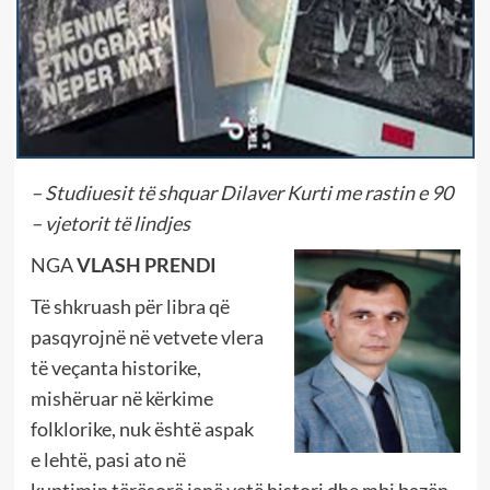
– Studiuesit të shquar Dilaver Kurti me rastin e 90
– vjetorit të lindjes
NGA
VLASH PRENDI
Të shkruash për libra që
pasqyrojnë në vetvete vlera
të veçanta historike,
mishëruar në kërkime
folklorike, nuk është aspak
e lehtë, pasi ato në