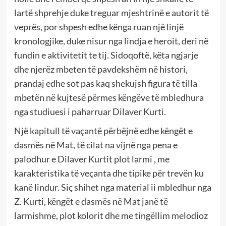
lartë shprehje duke treguar mjeshtrinë e autorit të
veprës, por shpesh edhe kënga ruan një linjë
kronologjike, duke nisur nga lindja e heroit, deri në
fundin e aktivitetit te tij. Sidoqoftë, këta ngjarje
dhe njerëz mbeten të pavdekshëm në histori,
prandaj edhe sot pas kaq shekujsh figura të tilla
mbetën në kujtesë përmes këngëve të mbledhura
nga studiuesi i paharruar Dilaver Kurti.
Një kapitull të vaçantë përbëjnë edhe këngët e
dasmës në Mat, të cilat na vijnë nga pena e
palodhur e Dilaver Kurtit plot larmi , me
karakteristika të veçanta dhe tipike për trevën ku
kanë lindur. Siç shihet nga material ii mbledhur nga
Z. Kurti, këngët e dasmës në Mat janë të
larmishme, plot kolorit dhe me tingëllim melodioz