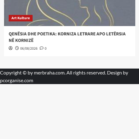
Art Kulture
QENËSIA DHE POETIKA: KORNIZA LETRARE APO LETËRSIA
NË KORNIZË
06/08/2026
0
Copyright © by
merbraha.com
. All rights reserved. Design by
pcorganise.com