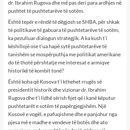
dr. Ibrahim Rugova dhe më pas deri para ardhjes në
pushtet të pushtetarëve të sotëm.
Është tepër e rëndë të dëgjosh se SHBA, për shkak
të politikave të gabuara të pushtetarëve të sotëm,
ka pezulluar dialogun strategjik. A ka kush t’i
këshillojë ose t’ua hapë sytë pushtetarëve të
tanishëm se mospërputhja me politikat amerikane
do të thotë përshtatje me interesat e armiqve
historikë të kombit tonë?
Është koha që Kosova t’i kthehet rrugës së
presidentit historik dhe vizionar dr. Ibrahim
Rugova dhe t’i lidhë sërish fijet që i kanë këputur
pushtetarët e sotëm të papërgjegjshëm. Një
Kosovë e vogël, e pafuqishme dhe e panjohur nga
pjesa më e madhe e vendeve të botës dhe ato