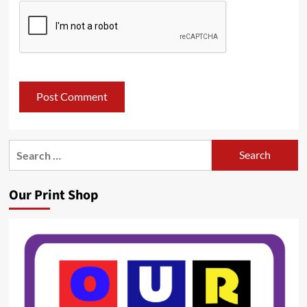
Search
for:
Our Print Shop