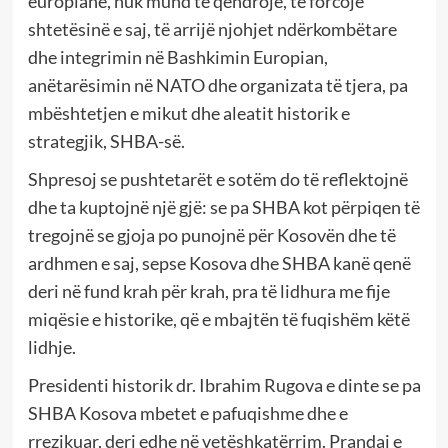
europiane, nuk mund të qëndrojë, të forcojë
shtetësinë e saj, të arrijë njohjet ndërkombëtare
dhe integrimin në Bashkimin Europian,
anëtarësimin në NATO dhe organizata të tjera, pa
mbështetjen e mikut dhe aleatit historik e
strategjik, SHBA-së.
Shpresoj se pushtetarët e sotëm do të reflektojnë
dhe ta kuptojnë një gjë: se pa SHBA kot përpiqen të
tregojnë se gjoja po punojnë për Kosovën dhe të
ardhmen e saj, sepse Kosova dhe SHBA kanë qenë
deri në fund krah për krah, pra të lidhura me fije
miqësie e historike, që e mbajtën të fuqishëm këtë
lidhje.
Presidenti historik dr. Ibrahim Rugova e dinte se pa
SHBA Kosova mbetet e pafuqishme dhe e
rrezikuar, deri edhe në vetëshkatërrim. Prandaj e