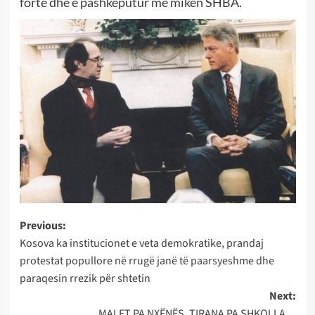
fortë dhe e pashkëputur me miken SHBA.
Post
Previous:
Kosova ka institucionet e veta demokratike, prandaj
navigation
protestat popullore në rrugë janë të paarsyeshme dhe
paraqesin rrezik për shtetin
Next:
MALET PA NXËNËS, TIRANA PA SHKOLLA…