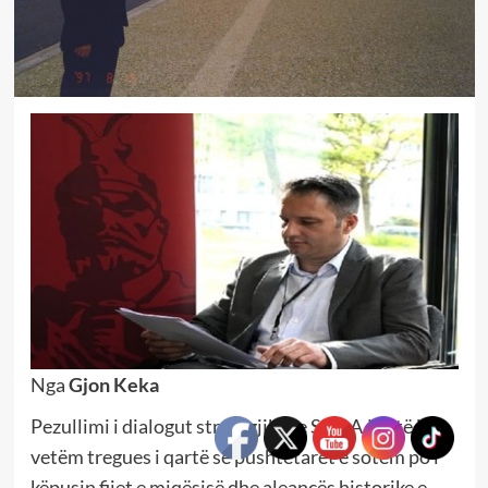
Nga
Gjon Keka
Pezullimi i dialogut strategjik me SHBA është jo
vetëm tregues i qartë se pushtetarët e sotëm po i
këpusin fijet e miqësisë dhe aleancës historike e