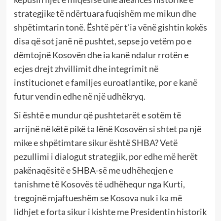
strategjike të ndërtuara fuqishëm me mikun dhe
shpëtimtarin tonë. Është për t’ia vënë gishtin kokës
disa që sot janë në pushtet, sepse jo vetëm po e
dëmtojnë Kosovën dhe ia kanë ndalur rrotën e
ecjes drejt zhvillimit dhe integrimit në
institucionet e familjes euroatlantike, por e kanë
futur vendin edhe në një udhëkryq.
Si është e mundur që pushtetarët e sotëm të
arrijnë në këtë pikë ta lënë Kosovën si shtet pa një
mike e shpëtimtare sikur është SHBA? Vetë
pezullimi i dialogut strategjik, por edhe më herët
pakënaqësitë e SHBA-së me udhëheqjen e
tanishme të Kosovës të udhëhequr nga Kurti,
tregojnë mjaftueshëm se Kosova nuk i ka më
lidhjet e forta sikur i kishte me Presidentin historik