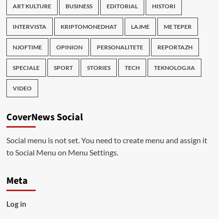
ART KULTURE
BUSINESS
EDITORIAL
HISTORI
INTERVISTA
KRIPTOMONEDHAT
LAJME
ME TEPER
NJOFTIME
OPINION
PERSONALITETE
REPORTAZH
SPECIALE
SPORT
STORIES
TECH
TEKNOLOGJIA
VIDEO
CoverNews Social
Social menu is not set. You need to create menu and assign it
to Social Menu on Menu Settings.
Meta
Log in