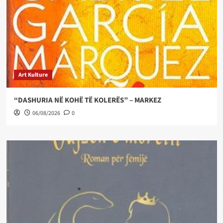
Art Kulture
“DASHURIA NË KOHË TË KOLERËS” – MARKEZ
06/08/2026
0