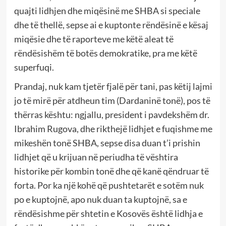
quajti lidhjen dhe miqësinë me SHBA si speciale
dhe të thellë, sepse ai e kuptonte rëndësinë e kësaj
miqësie dhe të raporteve me këtë aleat të
rëndësishëm të botës demokratike, pra me këtë
superfuqi.
Prandaj, nuk kam tjetër fjalë për tani, pas këtij lajmi
jo të mirë për atdheun tim (Dardaninë tonë), pos të
thërras kështu: ngjallu, president i pavdekshëm dr.
Ibrahim Rugova, dhe rikthejë lidhjet e fuqishme me
mikeshën tonë SHBA, sepse disa duan t’i prishin
lidhjet që u krijuan në periudha të vështira
historike për kombin tonë dhe që kanë qëndruar të
forta. Por ka një kohë që pushtetarët e sotëm nuk
po e kuptojnë, apo nuk duan ta kuptojnë, sa e
rëndësishme për shtetin e Kosovës është lidhja e