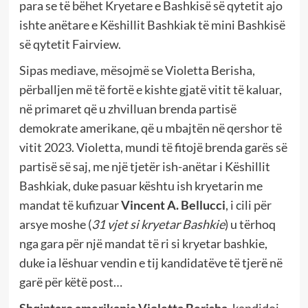
para se të bëhet Kryetare e Bashkisë së qytetit ajo
ishte anëtare e Këshillit Bashkiak të mini Bashkisë
së qytetit Fairview.
Sipas mediave, mësojmë se Violetta Berisha,
përballjen më të fortë e kishte gjatë vitit të kaluar,
në primaret që u zhvilluan brenda partisë
demokrate amerikane, që u mbajtën në qershor të
vitit 2023. Violetta, mundi të fitojë brenda garës së
partisë së saj, me një tjetër ish-anëtar i Këshillit
Bashkiak, duke pasuar kështu ish kryetarin me
mandat të kufizuar
Vincent A. Bellucci
, i cili për
arsye moshe (
31 vjet si kryetar Bashkie
) u tërhoq
nga gara për një mandat të ri si kryetar bashkie,
duke ia lëshuar vendin e tij kandidatëve të tjerë në
garë për këtë post…