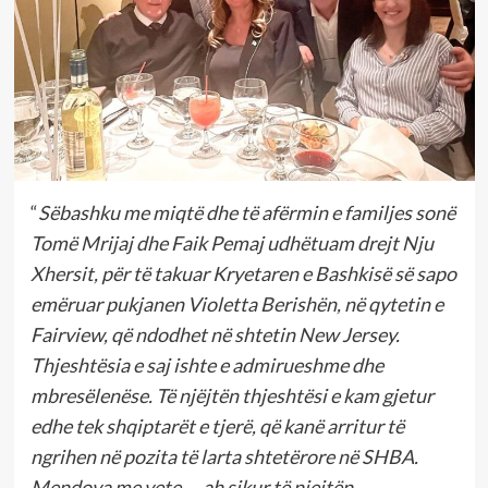
“
Sëbashku me miqtë dhe të afërmin e familjes sonë
Tomë Mrijaj dhe Faik Pemaj udhëtuam drejt Nju
Xhersit, për të takuar Kryetaren e Bashkisë së sapo
emëruar pukjanen Violetta Berishën, në qytetin e
Fairview, që ndodhet në shtetin New Jersey.
Thjeshtësia e saj ishte e admirueshme dhe
mbresëlenëse. Të njëjtën thjeshtësi e kam gjetur
edhe tek shqiptarët e tjerë, që kanë arritur të
ngrihen
në pozita të larta
shtetërore në SHBA.
Mendova me vete, – ah sikur të njejtën