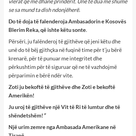
vlerat që më dhanë prindërit. Unë të dua më shumë
se sa mund ta dish ndonjëherë.
Do të doja të falenderoja Ambasadorin e Kosovës
Blerim Reka, që ishte këtu sonte
.
Përsëri, ju falënderoj të gjithëve që jeni këtu dhe
unë do të bëj gjithçka në fuqinë time për t’ju bërë
krenarë, për të punuar me integritet dhe
përkushtim për të siguruar që ne të vazhdojmë
përparimin e bërë ndër vite.
Zoti ju bekoftë të gjithëve dhe Zoti e bekoftë
Amerikën!
Ju uroj të gjithëve një Vit të Ri të lumtur dhe të
shëndetshëm!
”
Një urim zemre nga Ambasada Amerikane në
Tiranë