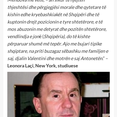
thjeshtësi dhe përgjegjësi morale dhe qytetare të
kishin edhe kryebashkiakët në Shqipëri dhe të
kuptonin drejt pozicionin e tyre shtetërore, e të
mos abuzonin me detyrat dhe pozitën shtetërore,
vendlindja e jon
ë (
Shqipëria), do të kishte
përparuar shumë më tepër. Ajo me bujari tipike
shqiptare, na priti buzagaz sëbashku me familjen e
saj, djalin Valentini dhe motrën e saj Antonetën
.” –
Leonora Laçi, New York, studiuese