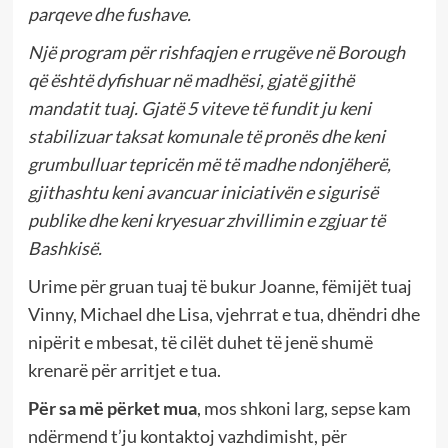
parqeve dhe fushave.
Një program për rishfaqjen e rrugëve në Borough
që është dyfishuar në madhësi, gjatë gjithë
mandatit tuaj. Gjatë 5 viteve të fundit ju keni
stabilizuar taksat komunale të pronës dhe keni
grumbulluar tepricën më të madhe ndonjëherë,
gjithashtu keni avancuar iniciativën e sigurisë
publike dhe keni kryesuar zhvillimin e zgjuar të
Bashkisë.
Urime për gruan tuaj të bukur Joanne, fëmijët tuaj
Vinny, Michael dhe Lisa, vjehrrat e tua, dhëndri dhe
nipërit e mbesat, të cilët duhet të jenë shumë
krenarë për arritjet e tua.
Për sa më përket mua
, mos shkoni larg, sepse kam
ndërmend t’ju kontaktoj vazhdimisht, për