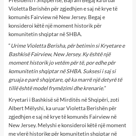
Presidenti i Shqipërisë, Bajram Begaj ka uruar
Violetta Berishën për zgjedhjen e saj në krye të
komunës Fairview në New Jersey. Begaj e
konsideroi këtë një moment historik për
komunitetin shqiptar në SHBA.
“
Urime Violetta Berisha, për betimin si Kryetare e
Bashkisë Fairview, New Jersey. Ky është një
moment historik jo vetëm për të, por edhe për
komunitetin shqiptar në SHBA.
Suksesi i saj si
gruaja e parë shqiptare, që ka marrë një detyrë të
tillë është model frymëzimi dhe krenarie.
”
Kryetari i Bashkisë së Mirditës në Shqipëri, zoti
Albert Mëlyshi, ka uruar Violetta Berishën për
zgjedhjen e saj në krye të komunës Fairview në
New Jersey. Melyshi e konsideroi këtë një moment
me vlerë historike për komunitetin shqiptar në