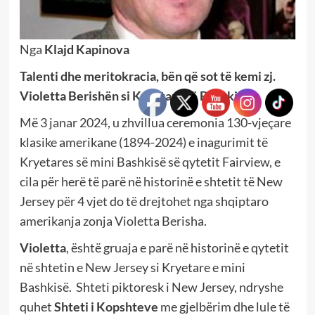
Nga
Klajd Kapinova
Talenti dhe meritokracia, bën që sot të kemi zj.
Violetta Berishën si Kryetare të Bashkisë
Më 3 janar 2024, u zhvillua ceremonia 130-vjeçare
klasike amerikane (1894-2024) e inagurimit të
Kryetares së mini Bashkisë së qytetit Fairview, e
cila për herë të parë në historinë e shtetit të New
Jersey për 4 vjet do të drejtohet nga shqiptaro
amerikanja zonja Violetta Berisha.
Violetta
, është gruaja e parë në historinë e qytetit
në shtetin e New Jersey si Kryetare e mini
Bashkisë. Shteti piktoresk i New Jersey, ndryshe
quhet
Shteti i Kopshteve
me gjelbërim dhe lule të