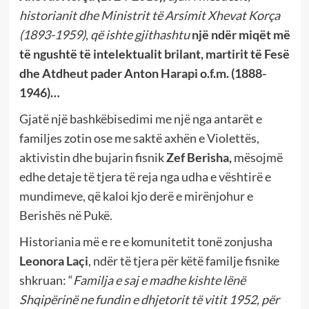
historianit dhe Ministrit të Arsimit Xhevat Korça
(1893-1959)
,
që ishte gjithashtu
një ndër miqët më
të ngushtë të intelektualit brilant, martirit të Fesë
dhe Atdheut pader Anton Harapi o.f.m. (1888-
1946)…
Gjatë një bashkëbisedimi me një nga antarët e
familjes zotin ose me saktë axhën e Violettës,
aktivistin dhe bujarin fisnik
Zef Berisha,
mësojmë
edhe detaje të tjera të reja nga udha e vështirë e
mundimeve, që kaloi kjo derë e mirënjohur e
Berishës në Pukë.
Historiania më e re e komunitetit tonë zonjusha
Leonora La
ç
i
, ndër të tjera për këtë familje fisnike
shkruan: “
Familja e saj e madhe kishte lënë
Shqipërinë ne fundin e dhjetorit t
ë
vitit 1952, për