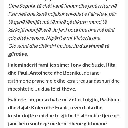
time Sophia, të cilët kanë lindur dhe janë rritur në
Fairvieë dhe kanë ndjekur shkollat e Fairview, për
të qenë fëmijët më të mirë që dikush mund të
kërkojë ndonjëherë. Ju jeni bota ime dhe më bëni
çdo ditë krenare. Nipërit e mi Victoria dhe
Giovanni dhe dhëndri im Joe:
Ju dua shumë të
gjithëve.
Faleminderit familjes sime: Tony dhe Suzie, Rita
dhe Paul, Antoinete dhe Besniku,
që janë
gjithmonë pranë meje dhe keni treguar dashuri dhe
mbështetje.
Ju dua të gjithëve.
Falenderim, për axhat e mi Zefin, Luigjin, Pashkun
dhe dajat: Kol
ën
dhe Frank, tezen Lula dhe
kushërinjtë e mi dhe të gjithë të afërmit e tjerë që
janë këtu sonte që më keni dhënë
gjithmonë