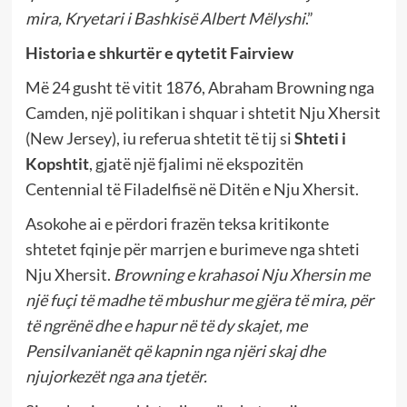
mira, Kryetari i Bashkisë Albert Mëlyshi
.”
Historia e shkurtër e qytetit Fairview
Më 24 gusht të vitit 1876, Abraham Browning nga
Camden, një politikan i shquar i shtetit Nju Xhersit
(New Jersey), iu referua shtetit të tij si
Shteti i
Kopshtit
, gjatë një fjalimi në ekspozitën
Centennial të Filadelfisë në Ditën e Nju Xhersit.
Asokohe ai e përdori frazën teksa kritikonte
shtetet fqinje për marrjen e burimeve nga shteti
Nju Xhersit.
Browning e krahasoi Nju Xhersin me
një fuçi të madhe të mbushur me gjëra të mira, për
të ngrënë dhe e hapur në të dy skajet, me
Pensilvanianët që kapnin nga njëri skaj dhe
njujorkezët nga ana tjetër.