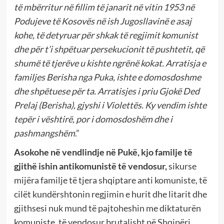
të mbërritur në fillim të janarit në vitin 1953 në
Podujeve të Kosovës në ish Jugosllavinë e asaj
kohe, të detyruar për shkak të regjimit komunist
dhe për t’i shpëtuar persekucionit të pushtetit, që
shumë të tjerëve u kishte ngrënë kokat. Arratisja e
familjes Berisha nga Puka, ishte e domosdoshme
dhe shpëtuese për ta. Arratisjes i priu Gjokë Ded
Prelaj (Berisha), gjyshi i Violettës. Ky vendim ishte
tepër i vështirë, por i domosdoshëm dhe i
pashmangshëm
.”
Asokohe në vendlindje në Pukë, kjo familje të
gjithë ishin antikomunistë të vendosur,
sikurse
mijëra familje të tjera shqiptare anti komuniste, të
cilët kundërshtonin regjimin e hurit dhe litarit dhe
gjithsesi nuk mund të pajtoheshin me diktaturën
komuniste, të vendosur brutalisht në Shqipëri