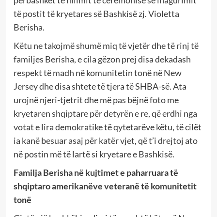
përbashkët të fillimit të ceremonisë së inagurimit
të postit të kryetares së Bashkisë zj. Violetta
Berisha.
Këtu ne takojmë shumë miq të vjetër dhe të rinj të
familjes Berisha, e cila gëzon prej disa dekadash
respekt të madh në komunitetin tonë në New
Jersey dhe disa shtete të tjera të SHBA-së. Ata
urojnë njeri-tjetrit dhe më pas bëjnë foto me
kryetaren shqiptare për detyrën e re, që erdhi nga
votat e lira demokratike të qytetarëve këtu, të cilët
ia kanë besuar asaj për katër vjet, që t’i drejtoj ato
në postin më të lartë si kryetare e Bashkisë.
Familja Berisha në kujtimet e paharruara të
shqiptaro amerikanëve veteran
ë
të komunitetit
tonë