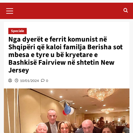
Primary
Menu
Speciale
Nga dyerët e ferrit komunist në
Shqipëri që kaloi familja Berisha sot
mbesa e tyre u bë kryetare e
Bashkisë Fairview në shtetin New
Jersey
10/01/2024
0