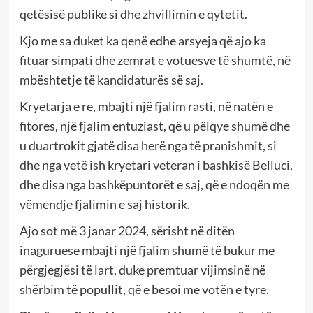
qetësisë publike si dhe zhvillimin e qytetit.
Kjo me sa duket ka qenë edhe arsyeja që ajo ka
fituar simpati dhe zemrat e votuesve të shumtë, në
mbështetje të kandidaturës së saj.
Kryetarja e re, mbajti një fjalim rasti, në natën e
fitores, një fjalim entuziast, që u pëlqye shumë dhe
u duartrokit gjatë disa herë nga të pranishmit, si
dhe nga vetë ish kryetari veteran i bashkisë Belluci,
dhe disa nga bashkëpuntorët e saj, që e ndoqën me
vëmendje fjalimin e saj historik.
Ajo sot më 3 janar 2024, sërisht në ditën
inaguruese mbajti një fjalim shumë të bukur me
përgjegjësi të lart, duke premtuar vijimsinë në
shërbim të popullit, që e besoi me votën e tyre.