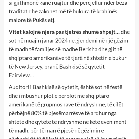
si gjithmonë kanë ruajtur dhe përcjellur nder beza
traditat dhe zakonet më të bukura të krahinës
malore të Pukës etj.
Vitet kalojnë njera pas tjetrës shumë shpejt…
dhe
sot në muajin janar 2024 ne gjendemi në një gëzim
të madh të familjes së madhe Berisha dhe gjithë
shqiptaro amerikanëve të tjerë në shtetin e bukur
të New Jersey, pranë Bashkisë së qytetit
Fairview…
Auditori i Bashkisë së qytetit, është sot në festë
dhe i mbushur plot e përplot me shqiptaro
amerikanë të grupmoshave të ndryshme, të cilët
përbëjnë 80% të pjesëmarrësve të ardhur nga
shtete dhe qytete të ndryshme në këtë eveniment
të madh, për të marrë pjesë në gëzimin e