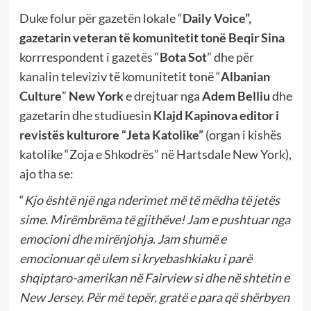
Duke folur për gazetën lokale “
Daily Voice”,
gazetarin veteran të komunitetit tonë Beqir Sina
korrrespondent i gazetës “
Bota Sot
” dhe për
kanalin televiziv të komunitetit tonë “
Albanian
Culture
”
New York
e drejtuar nga
Adem Belliu
dhe
gazetarin dhe studiuesin
Klajd Kapinova editor i
revistës kulturore “Jeta Katolike”
(organ i kishës
katolike “Zoja e Shkodrës” në Hartsdale New York),
ajo tha se:
“
Kjo është
një nga nderimet më të mëdha të jetës
sime
.
Mirëmbrëma të gjithëve!
Jam e pushtuar nga
emocioni dhe mirënjohja. Jam shumë e
emocionuar që ulem si kryebashkiaku i parë
shqiptaro-amerikan në Fairview si dhe në shtetin e
New Jersey. Për më tepër, gratë e para që shërbyen