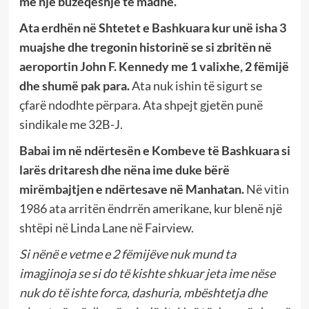
me një buzëqeshje të madhe.
Ata erdhën në Shtetet e Bashkuara kur unë isha 3
muajshe dhe tregonin historinë se si zbritën në
aeroportin John F. Kennedy me 1 valixhe, 2 fëmijë
dhe shumë pak para.
Ata nuk ishin të sigurt se
çfarë ndodhte përpara. Ata shpejt gjetën punë
sindikale me 32B-J.
Babai im në ndërtesën e Kombeve të Bashkuara si
larës dritaresh dhe nëna ime duke bërë
mirëmbajtjen e ndërtesave në Manhatan.
Në vitin
1986 ata arritën ëndrrën amerikane, kur blenë një
shtëpi në Linda Lane në Fairview.
Si nënë e vetme e 2 fëmijëve nuk mund ta
imagjinoja se si do të kishte shkuar jeta ime nëse
nuk do të ishte forca, dashuria, mbështetja dhe