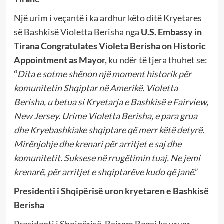
Një urim i veçantë i ka ardhur këto ditë Kryetares
së Bashkisë Violetta Berisha nga
U.S. Embassy in
Tirana Congratulates Violeta Berisha on Historic
Appointment as Mayor,
ku ndër të tjera thuhet se:
“
Dita e sotme shënon një moment historik për
komunitetin Shqiptar në Amerikë. Violetta
Berisha, u betua si Kryetarja e Bashkisë e Fairview,
New Jersey.
Urime Violetta Berisha, e para grua
dhe Kryebashkiake shqiptare që merr këtë detyrë.
Mirënjohje dhe krenari për arritjet e saj dhe
komunitetit. Suksese në rrugëtimin tuaj. Ne jemi
krenarë, për arritjet e shqiptarëve kudo që janë
.”
Presidenti i Shqipërisë uron kryetaren e Bashkisë
Berisha