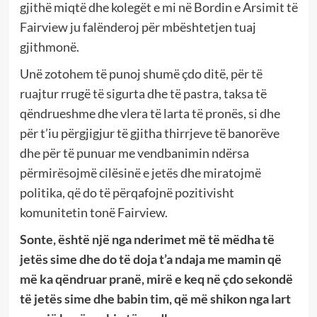
gjithë miqtë dhe kolegët e mi në Bordin e Arsimit të
Fairview ju falënderoj për mbështetjen tuaj
gjithmonë.
Unë zotohem të punoj shumë çdo ditë, për të
ruajtur rrugë të sigurta dhe të pastra, taksa të
qëndrueshme dhe vlera të larta të pronës, si dhe
për t’iu përgjigjur të gjitha thirrjeve të banorëve
dhe për të punuar me vendbanimin ndërsa
përmirësojmë cilësinë e jetës dhe miratojmë
politika, që do të përqafojnë pozitivisht
komunitetin tonë Fairview.
Sonte, është një nga nderimet më të mëdha të
jetës sime dhe do të doja t’a ndaja me mamin që
më ka qëndruar pranë, mirë e keq në çdo sekondë
të jetës sime dhe babin tim, që më shikon nga lart