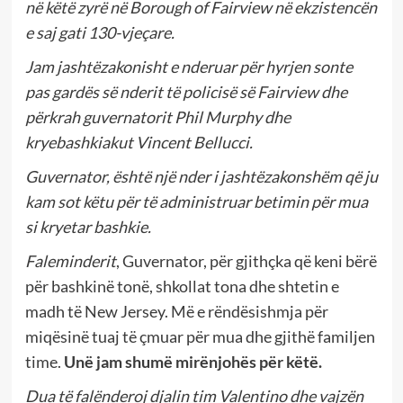
në këtë zyrë në Borough of Fairview në ekzistencën
e saj gati 130-vjeçare.
Jam jashtëzakonisht e nderuar për hyrjen sonte
pas gardës së nderit të policisë së Fairview dhe
përkrah guvernatorit Phil Murphy dhe
kryebashkiakut Vincent Bellucci.
Guvernator, është një nder i jashtëzakonshëm që ju
kam sot këtu për të administruar betimin për mua
si kryetar bashkie.
Faleminderit
, Guvernator, për gjithçka që keni bërë
për bashkinë tonë, shkollat tona dhe shtetin e
madh të New Jersey. Më e rëndësishmja për
miqësinë tuaj të çmuar për mua dhe gjithë familjen
time.
Unë jam shumë mirënjohës për këtë.
Dua të falënderoj djalin tim Valentino dhe vajzën