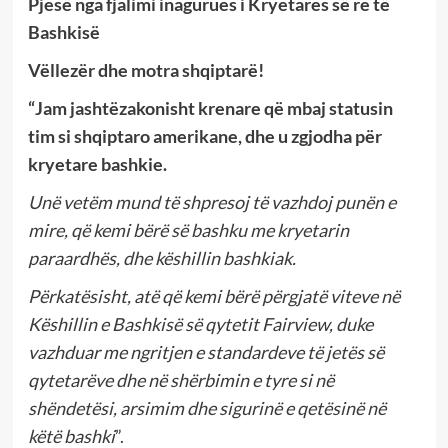
Pjesë nga fjalimi inagurues i Kryetares së re të
Bashkisë
Vëllezër dhe motra shqiptarë!
“Jam jashtëzakonisht krenare që mbaj statusin
tim si shqiptaro amerikane, dhe u zgjodha për
kryetare bashkie.
Unë vetëm mund të shpresoj të vazhdoj punën e
mire, që kemi bërë së bashku me kryetarin
paraardhës, dhe këshillin bashkiak.
Përkatësisht, atë që kemi bërë përgjatë viteve në
Këshillin e Bashkisë së qytetit Fairview, duke
vazhduar me ngritjen e standardeve të jetës së
qytetarëve dhe në shërbimin e tyre si në
shëndetësi, arsimim dhe sigurinë e qetësinë në
këtë bashki
”.