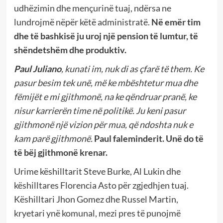
udhëzimin dhe mençurinë tuaj, ndërsa ne
lundrojmë nëpër këtë administratë.
Në emër tim
dhe të bashkisë ju uroj një pension të lumtur, të
shëndetshëm dhe produktiv.
Paul Juliano
, kunati im, nuk di as çfarë të them. Ke
pasur besim tek unë, më ke mbështetur mua dhe
fëmijët e mi gjithmonë, na ke qëndruar pranë, ke
nisur karrierën time në politikë.
Ju keni pasur
gjithmonë një vizion për mua, që ndoshta nuk e
kam parë gjithmonë.
Paul faleminderit. Unë do të
të bëj gjithmonë krenar.
Urime këshilltarit Steve Burke, Al Lukin dhe
këshilltares Florencia Asto për zgjedhjen tuaj.
Këshilltari Jhon Gomez dhe Russel Martin,
kryetari ynë komunal, mezi pres të punojmë