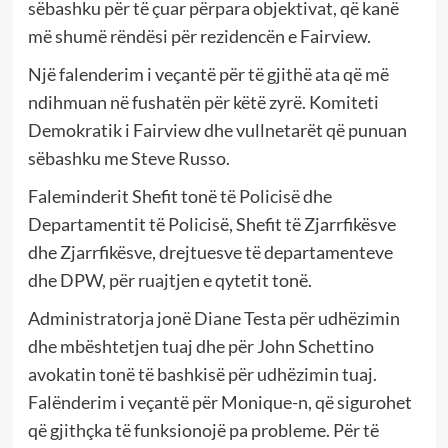
sëbashku për të çuar përpara objektivat, që kanë
më shumë rëndësi për rezidencën e Fairview.
Një falenderim i veçantë për të gjithë ata që më
ndihmuan në fushatën për këtë zyrë. Komiteti
Demokratik i Fairview dhe vullnetarët që punuan
sëbashku me Steve Russo.
Faleminderit Shefit tonë të Policisë dhe
Departamentit të Policisë, Shefit të Zjarrfikësve
dhe Zjarrfikësve, drejtuesve të departamenteve
dhe DPW, për ruajtjen e qytetit tonë.
Administratorja jonë Diane Testa për udhëzimin
dhe mbështetjen tuaj dhe për John Schettino
avokatin tonë të bashkisë për udhëzimin tuaj.
Falënderim i veçantë për Monique-n, që sigurohet
që gjithçka të funksionojë pa probleme. Për të