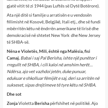
gjatë vitit të zi 1944 (pas Luftës së Dytë Botërore).
Ata një ditë si familje u arratisën e u vendosën
fillimisht në Kosovë, Belgjikë, Itali etj., dhe së fundi
mbërritën këtu në ëndrrën amerikane të lirisë dhe
demokracisë në shtetet New York dhe New Jersey
të SHBA-së.
Nëna e Violetës, Mili, është nga Malësia, fisi
Camaj.
Babai i saj Pal Berisha, ishte një punëtor i
rregullt në SHBA, i cili kaloi në amshim herët…
Ndërsa, ajo vet vazhdoi jetën, duke punuar,
edukuar e shkolluar fëmijët e saj, deri sa arritën në
sukseset, sipas drejtimeve të tyre këtu në SHBA.
Dhe sot
Zonja
Violetta
Berisha
përfshihet në politikë. Ajo