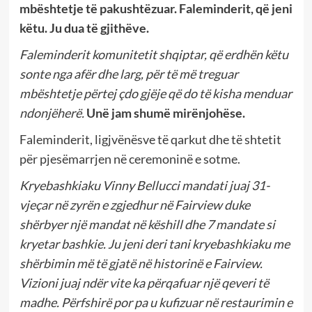
mbështetje të pakushtëzuar.
Faleminderit, që jeni
këtu. Ju dua të gjithëve.
Faleminderit komunitetit shqiptar, që erdhën këtu
sonte nga afër dhe larg, për të më treguar
mbështetje përtej çdo gjëje që do të kisha menduar
ndonjëherë.
Unë jam shumë mirënjohëse.
Faleminderit, ligjvënësve të qarkut dhe të shtetit
për pjesëmarrjen në ceremoninë e sotme.
Kryebashkiaku Vinny Bellucci mandati juaj 31-
vjeçar në zyrën e zgjedhur në Fairview duke
shërbyer një mandat në këshill dhe 7 mandate si
kryetar bashkie. Ju jeni deri tani kryebashkiaku me
shërbimin më të gjatë në historinë e Fairview.
Vizioni juaj ndër vite ka përqafuar një qeveri të
madhe. Përfshirë por pa u kufizuar në restaurimin e