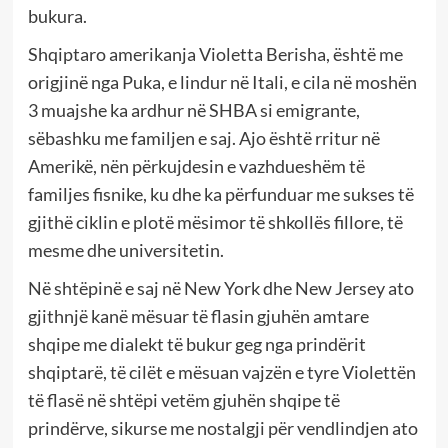
bukura.
Shqiptaro amerikanja Violetta Berisha, është me
origjinë nga Puka, e lindur në Itali, e cila në moshën
3 muajshe ka ardhur në SHBA si emigrante,
sëbashku me familjen e saj. Ajo është rritur në
Amerikë, nën përkujdesin e vazhdueshëm të
familjes fisnike, ku dhe ka përfunduar me sukses të
gjithë ciklin e plotë mësimor të shkollës fillore, të
mesme dhe universitetin.
Në shtëpinë e saj në New York dhe New Jersey ato
gjithnjë kanë mësuar të flasin gjuhën amtare
shqipe me dialekt të bukur geg nga prindërit
shqiptarë, të cilët e mësuan vajzën e tyre Violettën
të flasë në shtëpi vetëm gjuhën shqipe të
prindërve, sikurse me nostalgji për vendlindjen ato