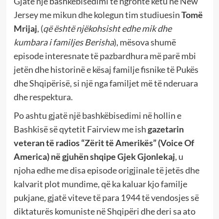
Gjatë një bashkëbisedimi të ngrohtë këtu në New
Jersey me mikun dhe kolegun tim studiuesin
Tomë
Mrijaj
, (
që është njëkohsisht edhe mik dhe
kumbara i familjes Berisha
), mësova shumë
episode interesnate të pazbardhura më parë mbi
jetën dhe historinë e kësaj familje fisnike të Pukës
dhe Shqipërisë, si një nga familjet më të nderuara
dhe respektura.
Po ashtu gjatë një bashkëbisedimi në hollin e
Bashkisë së qytetit Fairview me ish
gazetarin
veteran të radios “Zërit të Amerikës” (Voice Of
America) në gjuhën shqipe Gjek Gjonlekaj
, u
njoha edhe me disa episode origjinale të jetës dhe
kalvarit plot mundime, që ka kaluar kjo familje
pukjane, gjatë viteve të para 1944 të vendosjes së
diktaturës komuniste në Shqipëri dhe deri sa ato