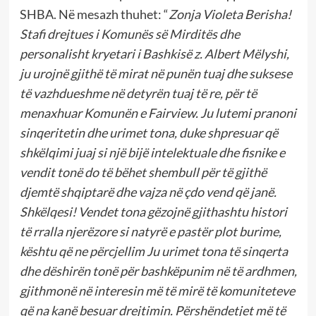
SHBA. Në mesazh thuhet: “
Zonja Violeta Berisha
!
Stafi drejtues i Komunës së Mirditës dhe
personalisht kryetari i Bashkisë z. Albert Mëlyshi,
ju urojnë gjithë të mirat në punën tuaj dhe suksese
të vazhdueshme në detyrën tuaj të re, për të
menaxhuar Komunën e Fairview.
Ju lutemi pranoni
sinqeritetin dhe urimet tona, duke shpresuar që
shkëlqimi juaj si një bijë intelektuale dhe fisnike e
vendit tonë do të bëhet shembull për të gjithë
djemtë shqiptarë dhe vajza në çdo vend që janë.
Shkëlqesi! Vendet tona gëzojnë gjithashtu histori
të rralla njerëzore si natyrë e pastër plot burime,
kështu që ne përcjellim Ju urimet tona të sinqerta
dhe dëshirën tonë për bashkëpunim në të ardhmen,
gjithmonë në interesin më të mirë të komuniteteve
që na kanë besuar drejtimin. Përshëndetjet më të