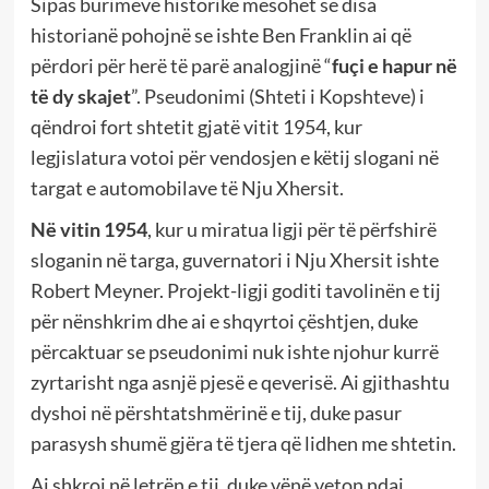
Sipas burimeve historike mësohet se disa
historianë pohojnë se ishte Ben Franklin ai që
përdori për herë të parë analogjinë “
fuçi e hapur në
të dy skajet
”. Pseudonimi (Shteti i Kopshteve) i
qëndroi fort shtetit gjatë vitit 1954, kur
legjislatura votoi për vendosjen e këtij slogani në
targat e automobilave të Nju Xhersit.
Në vitin 1954
, kur u miratua ligji për të përfshirë
sloganin në targa, guvernatori i Nju Xhersit ishte
Robert Meyner. Projekt-ligji goditi tavolinën e tij
për nënshkrim dhe ai e shqyrtoi çështjen, duke
përcaktuar se pseudonimi nuk ishte njohur kurrë
zyrtarisht nga asnjë pjesë e qeverisë. Ai gjithashtu
dyshoi në përshtatshmërinë e tij, duke pasur
parasysh shumë gjëra të tjera që lidhen me shtetin.
Ai shkroi në letrën e tij, duke vënë veton ndaj