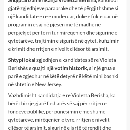
Shqiptaro amerikanja Violetta Berisha,
kandidoi
gjatë zgjedhjeve paraprake dhe të përgjithshme si
një kandidate e re e moderuar, duke e fokusuar në
programin e saj në pjesën më të madhe në
përpjekjet për të rritur mirëqenien dhe sigurinë e
qytetarëve, trajtimin e sigurisë në qytet, kufizimin
e krimit dhe rritjen e nivelit cilësor të arsimit.
Shtypi lokal
zgjedhjen e kandidates së re Violeta
Berishës e quajti
një votim historik
, si një grua e
parë e zgjedhur në këtë detyrë në këtë mini bashki
në shtetin e New Jersey.
Vazhdimisht kandidatja e re Violetta Berisha, ka
bërë thirrje gjatë fushatës së saj për rritjen e
fondeve publike, për punësimin e më shumë
qytetarëve, mirëqenien e tyre, rritjen e nivelit
cilësor të arsimit, sigurinë e lartë të rendit dhe