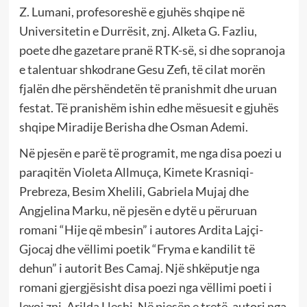
Z. Lumani, profesoreshë e gjuhës shqipe në
Universitetin e Durrësit, znj. Alketa G. Fazliu,
poete dhe gazetare pranë RTK-së, si dhe sopranoja
e talentuar shkodrane Gesu Zefi, të cilat morën
fjalën dhe përshëndetën të pranishmit dhe uruan
festat. Të pranishëm ishin edhe mësuesit e gjuhës
shqipe Miradije Berisha dhe Osman Ademi.
Në pjesën e parë të programit, me nga disa poezi u
paraqitën Violeta Allmuça, Kimete Krasniqi-
Prebreza, Besim Xhelili, Gabriela Mujaj dhe
Angjelina Marku, në pjesën e dytë u përuruan
romani “Hije që mbesin” i autores Ardita Lajçi-
Gjocaj dhe vëllimi poetik “Fryma e kandilit të
dehun” i autorit Bes Camaj. Një shkëputje nga
romani gjergjësisht disa poezi nga vëllimi poeti i
lexoi znj. Arilda Lleshi. Në pjesën e tretë, autori nga