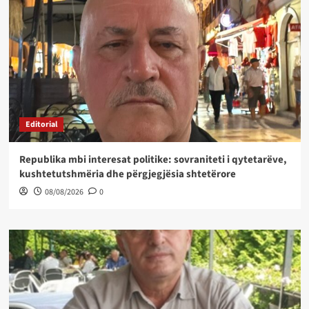
Editorial
Republika mbi interesat politike: sovraniteti i qytetarëve,
kushtetutshmëria dhe përgjegjësia shtetërore
08/08/2026
0