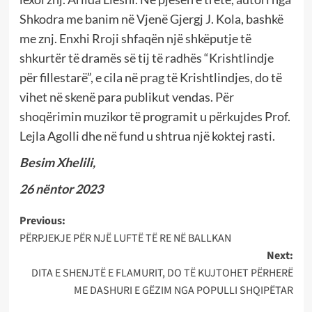
Shkodra me banim në Vjenë Gjergj J. Kola, bashkë
me znj. Enxhi Rroji shfaqën një shkëputje të
shkurtër të dramës së tij të radhës “Krishtlindje
për fillestarë”, e cila në prag të Krishtlindjes, do të
vihet në skenë para publikut vendas. Për
shoqërimin muzikor të programit u përkujdes Prof.
Lejla Agolli dhe në fund u shtrua një koktej rasti.
Besim Xhelili,
26 nëntor 2023
Post
Previous:
PËRPJEKJE PËR NJË LUFTË TË RE NË BALLKAN
navigation
Next:
DITA E SHENJTË E FLAMURIT, DO TË KUJTOHET PËRHERË
ME DASHURI E GËZIM NGA POPULLI SHQIPËTAR