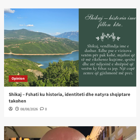
Opinion
Shikaj – Fshati ku historia, identiteti dhe natyra shqiptare
takohen
08/08/2026
0