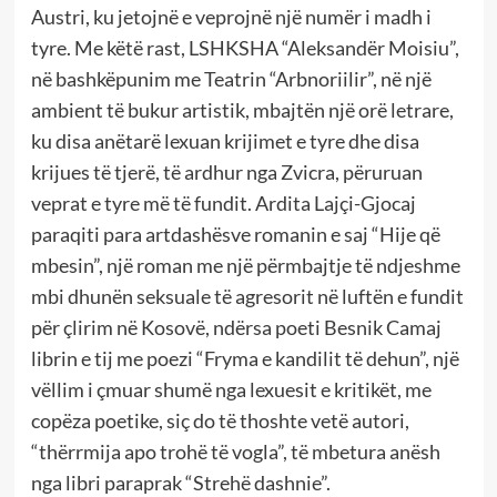
Austri, ku jetojnë e veprojnë një numër i madh i
tyre. Me këtë rast, LSHKSHA “Aleksandër Moisiu”,
në bashkëpunim me Teatrin “Arbnoriilir”, në një
ambient të bukur artistik, mbajtën një orë letrare,
ku disa anëtarë lexuan krijimet e tyre dhe disa
krijues të tjerë, të ardhur nga Zvicra, përuruan
veprat e tyre më të fundit. Ardita Lajçi-Gjocaj
paraqiti para artdashësve romanin e saj “Hije që
mbesin”, një roman me një përmbajtje të ndjeshme
mbi dhunën seksuale të agresorit në luftën e fundit
për çlirim në Kosovë, ndërsa poeti Besnik Camaj
librin e tij me poezi “Fryma e kandilit të dehun”, një
vëllim i çmuar shumë nga lexuesit e kritikët, me
copëza poetike, siç do të thoshte vetë autori,
“thërrmija apo trohë të vogla”, të mbetura anësh
nga libri paraprak “Strehë dashnie”.