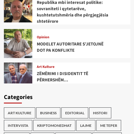
Republika mbi interesat politike:
sovraniteti i qytetarëve,
kushtetutshmëria dhe përgjegjësia
shtetërore
Opinion
MODELET AUTORITARE S’JETOJNË
DOT PA KONFLIKTE
Art Kulture
ZËMËRIMI I DISIDENTIT TË
PËRHERSHËM…
Categories
ART KULTURE
BUSINESS
EDITORIAL
HISTORI
INTERVISTA
KRIPTOMONEDHAT
LAJME
ME TEPER