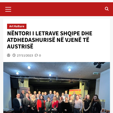
Primary
Menu
Art Kulture
NËNTORI I LETRAVE SHQIPE DHE
ATDHEDASHURISË NË VJENË TË
AUSTRISË
27/11/2023
0