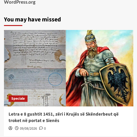
WordPress.org
You may have missed
Speciale
Letra e 8 gushtit 1451, zëri i Krujës së Skënderbeut që
troket në portat e Sienës
09/08/2026
0