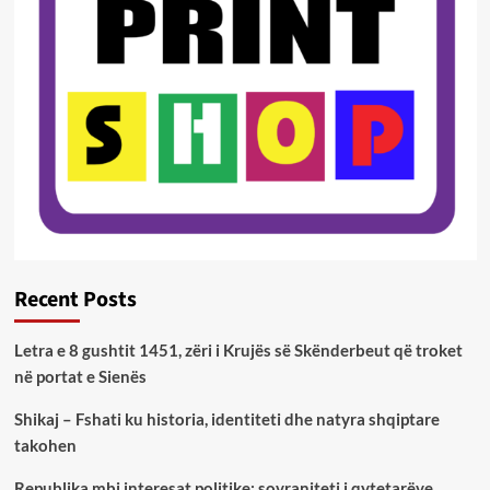
Recent Posts
Letra e 8 gushtit 1451, zëri i Krujës së Skënderbeut që troket
në portat e Sienës
Shikaj – Fshati ku historia, identiteti dhe natyra shqiptare
takohen
Republika mbi interesat politike: sovraniteti i qytetarëve,