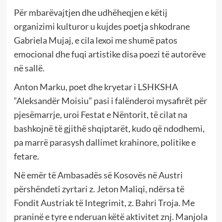
Për mbarëvajtjen dhe udhëheqjen e këtij
organizimi kulturor u kujdes poetja shkodrane
Gabriela Mujaj, e cila lexoi me shumë patos
emocional dhe fuqi artistike disa poezi të autorëve
në sallë.
Anton Marku, poet dhe kryetar i LSHKSHA
“Aleksandër Moisiu” pasi i falënderoi mysafirët për
pjesëmarrje, uroi Festat e Nëntorit, të cilat na
bashkojnë të gjithë shqiptarët, kudo që ndodhemi,
pa marrë parasysh dallimet krahinore, politike e
fetare.
Në emër të Ambasadës së Kosovës në Austri
përshëndeti zyrtari z. Jeton Maliqi, ndërsa të
Fondit Austriak të Integrimit, z. Bahri Troja. Me
praninë e tyre e nderuan këtë aktivitet znj. Manjola