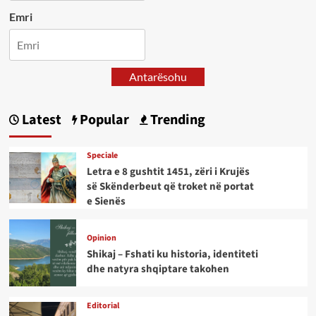
Emri
Antarësohu
Latest
Popular
Trending
Speciale
Letra e 8 gushtit 1451, zëri i Krujës
së Skënderbeut që troket në portat
e Sienës
Opinion
Shikaj – Fshati ku historia, identiteti
dhe natyra shqiptare takohen
Editorial