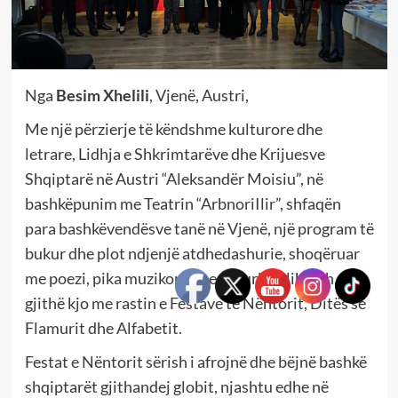
Nga
Besim Xhelili
, Vjenë, Austri,
Me një përzierje të këndshme kulturore dhe
letrare, Lidhja e Shkrimtarëve dhe Krijuesve
Shqiptarë në Austri “Aleksandër Moisiu”, në
bashkëpunim me Teatrin “ArbnoriIlir”, shfaqën
para bashkëvendësve tanë në Vjenë, një program të
bukur dhe plot ndjenjë atdhedashurie, shoqëruar
me poezi, pika muzikore dhe përurime librash. E
gjithë kjo me rastin e Festave të Nëntorit, Ditës së
Flamurit dhe Alfabetit.
Festat e Nëntorit sërish i afrojnë dhe bëjnë bashkë
shqiptarët gjithandej globit, njashtu edhe në