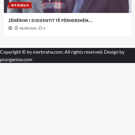
Art Kulture
ZËMËRIMI I DISIDENTIT TË PËRHERSHËM…
08/08/2026
0
Copyright © by
merbraha.com
. All rights reserved. Design by
pcorganise.com