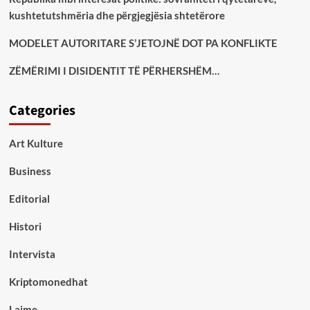
kushtetutshmëria dhe përgjegjësia shtetërore
MODELET AUTORITARE S’JETOJNË DOT PA KONFLIKTE
ZËMËRIMI I DISIDENTIT TË PËRHERSHËM…
Categories
Art Kulture
Business
Editorial
Histori
Intervista
Kriptomonedhat
Lajme