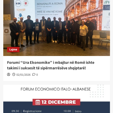
Lajme
Forumi “Ura Ekonomike” i mbajtur në Romë ishte
takimi i suksesit të sipërmarrësëve shqiptarë!
02/01/2026
0