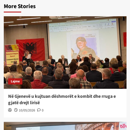
More Stories
Lajme
Në Gjenevë u kujtuan dëshmorët e kombit dhe rruga e
gjatë drejt lirisë
10/05/2026
0