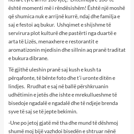
është momenti më i rëndësishëm! Është një moshë
që shumica nuk e arrijnë kurrë, ndaj dhe familja e
saj e festoi aq bukur. Ushqimet e shijshme të
servirura plot kulturë dhe pastërti nga duartë e
arta të Lizës, menaxhere e restorantit e
aromatizonin mjedisin dhe sillnin aq pranë traditat
e bukura dibrane.
Të gjithë uleshin pranë saj kush e kush ta
përqafonte, të bënte foto dhe t’i uronte ditën e
lindjes. Rrudhat e saj në ballë përshkruanin
udhëtimin e jetës dhe ishte e mrekullueshme të
bisedoje ngadalë e ngadalë dhe të ndjeje brenda
syve të saj se të jepte bekimin.
-Une po jetoj gjatë më tha dhe mund të dëshmoj
shumë moj bijë vazhdoi bisedën e shtruar nënë