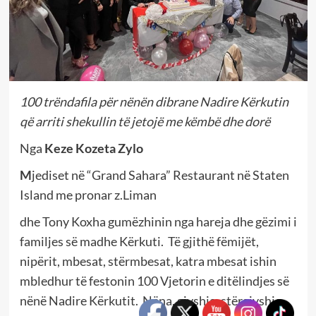
100 trëndafila për nënën dibrane Nadire Kërkutin
që arriti shekullin të jetojë me këmbë dhe dorë
Nga
Keze Kozeta Zylo
M
jediset në “Grand Sahara” Restaurant në Staten
Island me pronar z.Liman
dhe Tony Koxha gumëzhinin nga hareja dhe gëzimi i
familjes së madhe Kërkuti. Të gjithë fëmijët,
nipërit, mbesat, stërmbesat, katra mbesat ishin
mbledhur të festonin 100 Vjetorin e ditëlindjes së
nënë Nadire Kërkutit. Nëna, gjyshja, stërgjyshja,