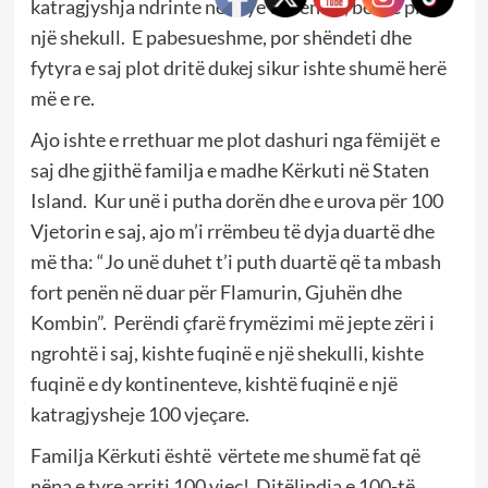
katragjyshja ndrinte në krye të vendit, bënte plot
një shekull. E pabesueshme, por shëndeti dhe
fytyra e saj plot dritë dukej sikur ishte shumë herë
më e re.
Ajo ishte e rrethuar me plot dashuri nga fëmijët e
saj dhe gjithë familja e madhe Kërkuti në Staten
Island. Kur unë i putha dorën dhe e urova për 100
Vjetorin e saj, ajo m’i rrëmbeu të dyja duartë dhe
më tha: “Jo unë duhet t’i puth duartë që ta mbash
fort penën në duar për Flamurin, Gjuhën dhe
Kombin”. Perëndi çfarë frymëzimi më jepte zëri i
ngrohtë i saj, kishte fuqinë e një shekulli, kishte
fuqinë e dy kontinenteve, kishtë fuqinë e një
katragjysheje 100 vjeçare.
Familja Kërkuti është vërtete me shumë fat që
nëna e tyre arriti 100 vjeç! Ditëlindja e 100-të