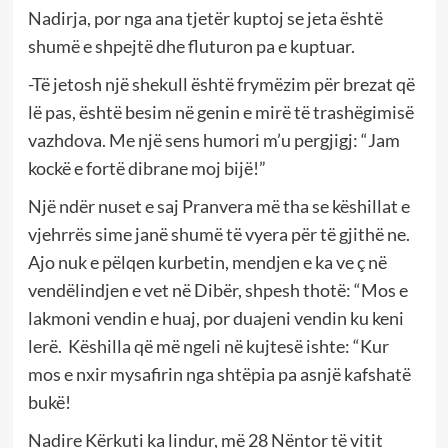
Nadirja, por nga ana tjetër kuptoj se jeta është
shumë e shpejtë dhe fluturon pa e kuptuar.
-Të jetosh një shekull është frymëzim për brezat që
lë pas, është besim në genin e mirë të trashëgimisë
vazhdova. Me një sens humori m’u pergjigj: “Jam
kockë e fortë dibrane moj bijë!”
Një ndër nuset e saj Pranvera më tha se këshillat e
vjehrrës sime janë shumë të vyera për të gjithë ne.
Ajo nuk e pëlqen kurbetin, mendjen e ka ve ç në
vendëlindjen e vet në Dibër, shpesh thotë: “Mos e
lakmoni vendin e huaj, por duajeni vendin ku keni
lerë. Këshilla që më ngeli në kujtesë ishte: “Kur
mos e nxir mysafirin nga shtëpia pa asnjë kafshatë
bukë!
Nadire Kërkuti ka lindur, më 28 Nëntor të vitit