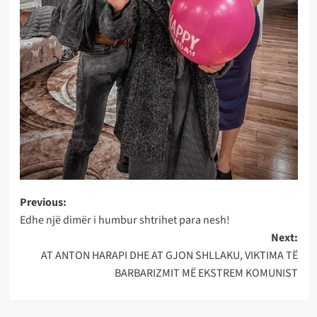
Post
Previous:
Edhe një dimër i humbur shtrihet para nesh!
navigation
Next:
AT ANTON HARAPI DHE AT GJON SHLLAKU, VIKTIMA TË
BARBARIZMIT MË EKSTREM KOMUNIST