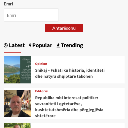
Emri
Antarësohu
Latest
Popular
Trending
Opinion
Shikaj – Fshati ku historia, identiteti
dhe natyra shqiptare takohen
Editorial
Republika mbi interesat politike:
sovraniteti i qytetarëve,
kushtetutshmëria dhe përgjegjësia
shtetërore