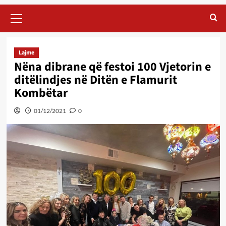
Primary
Menu
Lajme
Nëna dibrane që festoi 100 Vjetorin e
ditëlindjes në Ditën e Flamurit
Kombëtar
01/12/2021
0