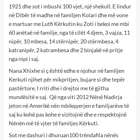
1921 dhe sot i mbushi 100 vjet, një shekull. E lindur
në Dibër të madhe në familjen Kolari dhe më vone
e martuar me Lutfi Kërkutin ku Zoti i bekoi me mbi
60 anëtaë në familje, nga të cilët 4 djem, 3 vajza, 11
nipër, 10 mbesa, 14 stërnipër, 20 stërmbesa, 4
katranipër, 2 katrambesa dhe 2 binjakë në pritje
nga nipi i saj.
Nana Xhixhe si ç është edhe e njohur në familjen
Kerkuti njihet për mikpritjen, bujare si dhe tepër
pastërtore. I rriti dhe i drejtoi me të gjitha
mundësitë e saj. Që nga viti 2012 Nënë Nadirja
jeton në Amerikë nën mbikqyerjen e familjarëve të
saj ku kohë pas kohe e vizitojnë dhe e respektojnë
Nënën më të vjter të familjes Kërkuti.
Sot me dashuri i dhuruan100 trëndafila nënës