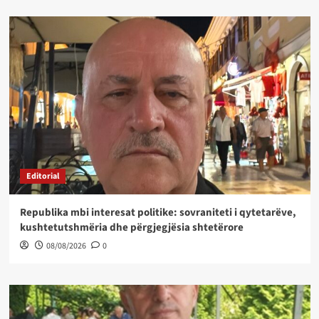
Editorial
Republika mbi interesat politike: sovraniteti i qytetarëve,
kushtetutshmëria dhe përgjegjësia shtetërore
08/08/2026
0