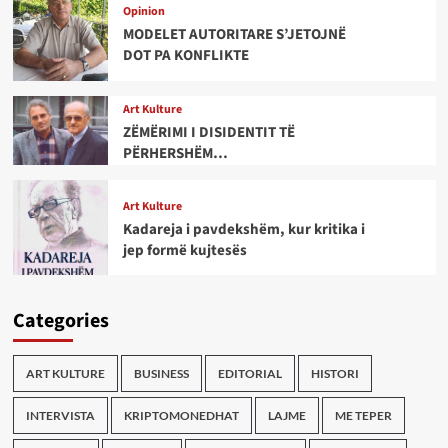
Opinion
MODELET AUTORITARE S’JETOJNË
DOT PA KONFLIKTE
Art Kulture
ZËMËRIMI I DISIDENTIT TË
PËRHERSHËM…
Art Kulture
Kadareja i pavdekshëm, kur kritika i
jep formë kujtesës
Categories
ART KULTURE
BUSINESS
EDITORIAL
HISTORI
INTERVISTA
KRIPTOMONEDHAT
LAJME
ME TEPER