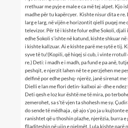
rrethuar me pyje e male e ca më tej alpet. Kjo ish
madhe për tu kapërcyer. Kishte nisur dita e re. L
larg e larg, në vijën e horizontit qielli puqej me
televizor. Për të i kishte folur edhe Sokoli, djal
edhe Sokoli s’ishte në katund, kishte shkuar në n
i kishte kallzuar. Ai e kishte parë me sytë e tij.
syve të tu!(Kopili, që hiqej si cub, i vinte rrotu
re.) Deti: i madh e i madh, pa fund e pa anë, tutj
peshqit, e njerzit lahen në te e perzjehen me p
delfinë por edhe peshq- njerëz, janë sirenat me
Dielli e lan me flori detin- kallxoi ai- dhe e nde
Deti qesh e loz kur është me të mira, po terboh
zemerohet, sa s’të vjen ta shohesh me sy. Çudirat
do sende të mëdhaja , që ajo s’po ja u kujtonte e
ranishtet që u thoshin plazhe, njerëzia, burra e
flladiteshin në ujin e njelmët. Lula,kishte parë n