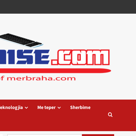
eknologjia
Me teper
Sherbime