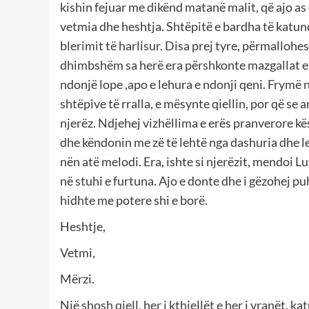
kishin fejuar me dikënd matanë malit, që ajo as 
vetmia dhe heshtja. Shtëpitë e bardha të katund
blerimit të harlisur. Disa prej tyre, përmallohe
dhimbshëm sa herë era përshkonte mazgallat e tyr
ndonjë lope ,apo e lehura e ndonji qeni. Frymë n
shtëpive të rralla, e mësynte qiellin, por që se 
njerëz. Ndjehej vizhëllima e erës pranverore kë
dhe këndonin me zë të lehtë nga dashuria dhe le
nën atë melodi. Era, ishte si njerëzit, mendoi L
në stuhi e furtuna. Ajo e donte dhe i gëzohej pu
hidhte me potere shi e borë.
Heshtje,
Vetmi,
Mërzi.
Një shosh qiell, her i kthiellët e her i vranët, k