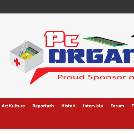
Art Kulture
Reportazh
Histori
Intervista
Forum
T