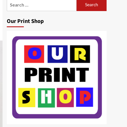
Search
for:
Our Print Shop