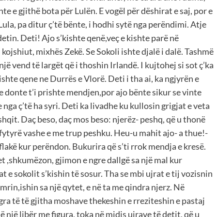
te e gjithë bota për Lulën. E vogël për dëshirat e saj, por e
ula, pa ditur ç’të bënte, i hodhi sytë nga perëndimi. Atje
 detin. Deti! Ajo s’kishte qenë,veç e kishte parë në
i i kojshiut, mixhës Zekë. Se Sokoli ishte djalë i dalë. Tashmë
jë vend të largët që i thoshin Irlandë. I kujtohej si sot ç’ka
 Kishte qene ne Durrës e Vlorë. Deti i tha ai, ka ngjyrën e
ll e donte t’i prishte mendjen,por ajo bënte sikur se vinte
e nga ç’të ha syri. Deti ka livadhe ku kullosin grigjat e veta
eshqit. Daç beso, daç mos beso: njerëz- peshq, që u thonë
 fytyrë vashe e me trup peshku. Heu-u mahit ajo- a thue!-
z flakë kur perëndon. Bukurira që s’ti rrok mendja e kresë.
et ,shkumëzon, gjimon e ngre dallgë sa një mal kur
 e sokolit s’kishin të sosur. Tha se mbi ujrat e tij vozisnin
mrin,ishin sa një qytet, e në ta me qindra njerz. Në
 gra të të gjitha moshave thekeshin e rreziteshin e pastaj
ë një libër me figura, toka në midis ujrave të detit, që u