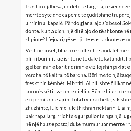
thoshin ujdhesa, në dete të largëta, të vendeve 
merrte sytë dhe ca peme të çuditshme trupdrejt
u rrinin si kapelë. Për do gjana, ajo s’e besoi So
donte. Ku t’a dish, një ditë ajo do të shkonte në 
shpinte? I fejuari,që se njihte e as ja donte zemra
Veshi xhinset, bluzën e hollë dhe sandalet me një
bliri i burimit, që ishte në të dalë të katundit. 
gjelbërimin e barit ndrinin e vizllojshin piklat e 
verdha, të kaltra, të bardha. Bëri me to një buq
freskonin këmbët. Mbrriti. Ai bli ishte fillikat 
kurorës së tij synonte qiellin. Bënte hije sa te 
e tij ermironte ajrin. Lula frymoi thellë, s’kis
zhuzhinte, lule më lule thithnin nektarin. E ai m
pak hapa larg, rridhte e gurgullonte nga një lug d
në një hauz e pastaj duke murmuruar merrte rrug