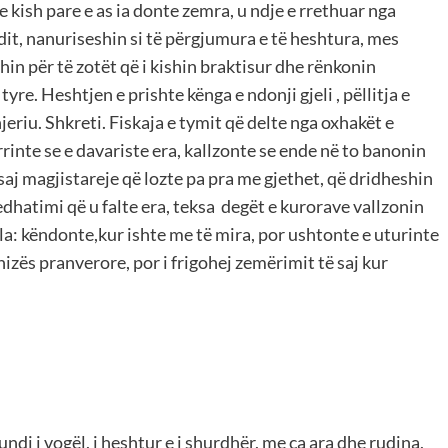
e kish pare e as ia donte zemra, u ndje e rrethuar nga
it, nanuriseshin si të përgjumura e të heshtura, mes
shin për të zotët që i kishin braktisur dhe rënkonin
e. Heshtjen e prishte kënga e ndonji gjeli , pëllitja e
jeriu. Shkreti. Fiskaja e tymit që delte nga oxhakët e
arrinte se e davariste era, kallzonte se ende në to banonin
saj magjistareje që lozte pa pra me gjethet, që dridheshin
dhatimi që u falte era, teksa degët e kurorave vallzonin
ula: këndonte,kur ishte me të mira, por ushtonte e uturinte
hizës pranverore, por i frigohej zemërimit të saj kur
atundi i vogël, i heshtur e i shurdhër, me ca ara dhe rudina,