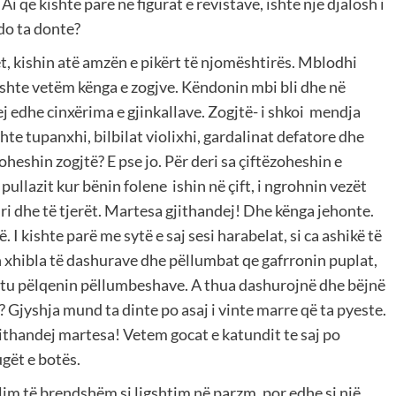
i që kishte pare në figurat e revistave, ishte një djalosh i
 do ta donte?
htet, kishin atë amzën e pikërt të njomështirës. Mblodhi
rishte vetëm kënga e zogjve. Këndonin mbi bli dhe në
ej edhe cinxërima e gjinkallave. Zogjtë- i shkoi mendja
hte tupanxhi, bilbilat violixhi, gardalinat defatore dhe
oheshin zogjtë? E pse jo. Për deri sa çiftëzoheshin e
llazit kur bënin folene ishin në çift, i ngrohnin vezët
uri dhe të tjerët. Martesa gjithandej! Dhe kënga jehonte.
ë. I kishte parë me sytë e saj sesi harabelat, si ca ashikë të
in xhibla të dashurave dhe pëllumbat qe gafrronin puplat,
ë tu pëlqenin pëllumbeshave. A thua dashurojnë dhe bëjnë
? Gjyshja mund ta dinte po asaj i vinte marre që ta pyeste.
Gjithandej martesa! Vetem gocat e katundit te saj po
gët e botës.
llim të brendshëm si ligshtim në parzm, por edhe si një