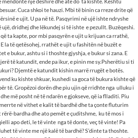
të mendonte një dëshirë dhe atë do ta kishte. Kështu
besuar. Cuca shkoi te hauzi. Mbi të binin ca rreze drite që
ërsinë e ujit. U pa në të. Pasqyrimi në ujë ishte ndryshe
 ujë, dridhej dhe lëkundej si të ishte e pezullt. Buzëqeshi.
që ta kapte, por mbi pasqyrën e ujit u krijuan ca rrathë,
E la të qetësohej, rrathët e ujit u fashitën në buzët e
tet e bukur, ashtu si i thoshte gjyshja, e bukur si zana. E
rë të katundit, ende pa ikur, e pinin me sy.Psherëtiu si ti
bukuri? Djemtë e katundit kishin marrë rrugët e botës.
vend ku kishte shkuar, kushedi sa goca të bukura kishte që
r të. Gropëzoi dorën dhe piu ujin që rridhte nga ulluku i
ë dhe më posht në të ndarën e gjokseve, që ia flladiti. Piu
 merrte në vithet e kalit të bardhë dhe ta çonte fluturim
het rërë-bardha dhe ato pemët e çuditshme, ku të mos i
elli apo deti, le të vinte nga të donte, veç të vinte! Pa
 duhet të vinte me një kalë të bardhë? S’dinte ta thoshte.