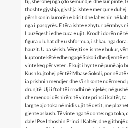
tij, shërohej nga çdo sëmundje, dhe kur pinte, 
thoshte gjyshja, gjyshja ishte e mençur e duhej 
përshkonin kurorën e blirit dhe laheshin në kalt
nga i pasqyrës. E tëra ishte e zhytur përmbys në
I buzëqeshi edhe cuca e ujit. Krodhi dorën në të 
figura u luhat dhe u shformua, i shkau nga dora. 
hauzit. U pa sërish. Vërejti se ishte e bukur, vër
kuptonte këtë edhe ngaqë Sokoli dhe djemtë e tje
vinte keq për veten. E kujt i hynte në punë ajo 
Kush kujtohej për të? Mbase Sokoli, por në atë 
ia prishnin mendjen dhe s’i shkonte ndërmend pë
drunjtë. Uji i ftohtë i rrodhi në mjekër, në gush
dhe mendoi dëshirën: të vinte princi i kaltër, ta
larg te ajo toka në midis ujit të detit, me plaz
gjente askush. Të vinte nga të donte: nga toka, qi
dale! Pse I thoshin Princi I Kaltër, dhe gjithnjë