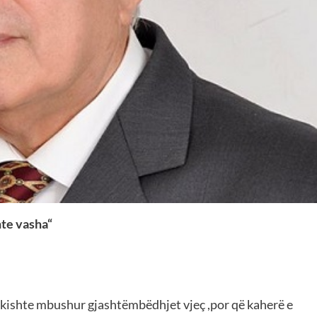
nte vasha“
a si kishte mbushur gjashtëmbëdhjet vjeç ,por që kaherë e