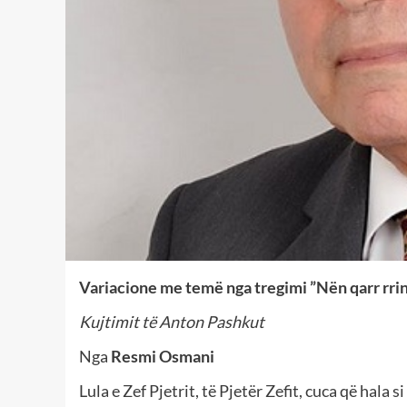
Variacione me temë nga tregimi ”Nën qarr rri
Kujtimit të Anton Pashkut
Nga
Resmi Osmani
Lula e Zef Pjetrit, të Pjetër Zefit, cuca që hal