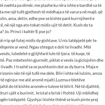
të nxehta pa dimër, me plazhe ku rëra ishte e bardhë sa të
a me një tufë gjethesh të mëdhaja e të varura në majë, që
kolin, ama, detin, edhe pse se kishte parë kurrnjiherë e
të, në një nga ato tokat midis ujit të detit. Kush do ta
? Jo. Princi i kaltër!E pse jo?
 rrip që futej midis dy gishtave. U nis tatëpjetë për te
I pëlqente ai vend. Ngau shtegut e doli te livadhi. Mbi
vesës, luledelet e gjitjhfarë lule të tjera: të kuqe, të
etë. Pas mbeteshin gjurmët, piklat e vesës ia giclojshin dhe
në livadh. I trashë sa se pushtonin dot as dy burra. Maja e
mrizonin nën të një tufë me dele. Bliri ishte në lulzim, amza
hte të nginjur me atë aromë mjalti.Luzma e bletëve
jaltë do të kishte aromën e luleve të blirit. Në të djathtë,
ruri ujët e burimit, kristal e brisk i ftohtë. Uji mblidhej
ën tatëpjetë. Gjyshja i kishte thënë se kush pinte prej