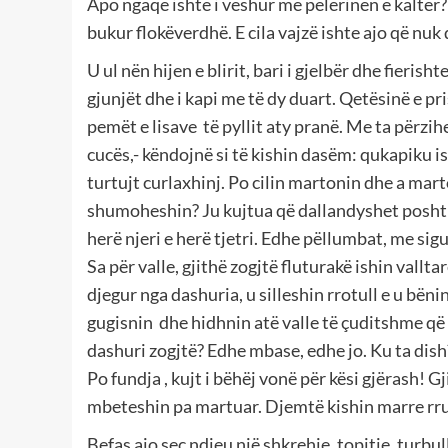
Apo ngaqë ishte i veshur me pelerinën e kaltër? A
bukur flokëverdhë. E cila vajzë ishte ajo që nuk
U ul nën hijen e blirit, bari i gjelbër dhe fieris
gjunjët dhe i kapi me të dy duart. Qetësinë e p
pemët e lisave të pyllit aty pranë. Me ta përzih
cucës,- këndojnë si të kishin dasëm: qukapiku is
turtujt curlaxhinj. Po cilin martonin dhe a mart
shumoheshin? Ju kujtua që dallandyshet posht pu
herë njeri e herë tjetri. Edhe pëllumbat, me sig
Sa për valle, gjithë zogjtë fluturakë ishin valltar
djegur nga dashuria, u silleshin rrotull e u bën
gugisnin dhe hidhnin atë valle të çuditshme q
dashuri zogjtë? Edhe mbase, edhe jo. Ku ta dish
Po fundja , kujt i bëhëj vonë për kësi gjërash! 
mbeteshin pa martuar. Djemtë kishin marre rru
Befas ajo seç ndjeu një shkrehje, topitje, turbu