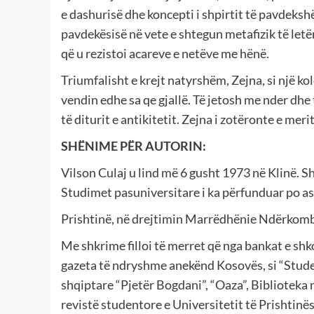
e dashurisë dhe koncepti i shpirtit të pavdekshëm
pavdekësisë në vete e shtegun metafizik të letërs
që u rezistoi acareve e netëve me hënë.
Triumfalisht e krejt natyrshëm, Zejna, si një kol
vendin edhe sa qe gjallë. Të jetosh me nder dhe 
të diturit e antikitetit. Zejna i zotëronte e mer
SHËNIME PËR AUTORIN:
Vilson Culaj u lind më 6 gusht 1973 në Klinë. S
Studimet pasuniversitare i ka përfunduar po a
Prishtinë, në drejtimin Marrëdhënie Ndërkom
Me shkrime filloi të merret që nga bankat e s
gazeta të ndryshme anekënd Kosovës, si “Studenti
shqiptare “Pjetër Bogdani”, “Oaza”, Biblioteka 
revistë studentore e Universitetit të Prishtinës