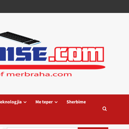
eknologjia
Me teper
Sherbime