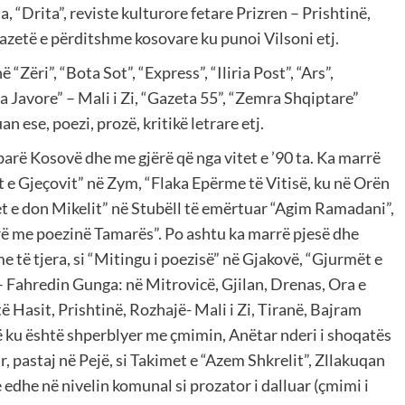
“Drita”, reviste kulturore fetare Prizren – Prishtinë,
, gazetë e përditshme kosovare ku punoi Vilsoni etj.
“Zëri”, “Bota Sot”, “Express”, “Iliria Post”, “Ars”,
a Javore” – Mali i Zi, “Gazeta 55”, “Zemra Shqiptare”
n ese, poezi, prozë, kritikë letrare etj.
barë Kosovë dhe me gjërë që nga vitet e ’90 ta. Ka marrë
t e Gjeçovit” në Zym, “Flaka Epërme të Vitisë, ku në Orën
et e don Mikelit” në Stubëll të emërtuar “Agim Ramadani”,
rë me poezinë Tamarës”. Po ashtu ka marrë pjesë dhe
e të tjera, si “Mitingu i poezisë” në Gjakovë, “Gjurmët e
– Fahredin Gunga: në Mitrovicë, Gjilan, Drenas, Ora e
të Hasit, Prishtinë, Rozhajë- Mali i Zi, Tiranë, Bajram
së ku është shperblyer me çmimin, Anëtar nderi i shoqatës
r, pastaj në Pejë, si Takimet e “Azem Shkrelit”, Zllakuqan
edhe në nivelin komunal si prozator i dalluar (çmimi i