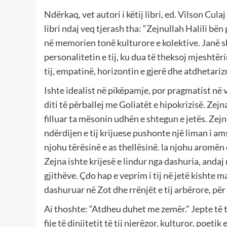
Ndërkaq, vet autori i këtij libri, ed. Vilson Cula
libri ndaj veq tjerash tha: “Zejnullah Halili bën
në memorien tonë kulturore e kolektive. Janë 
personalitetin e tij, ku dua të theksoj mjeshtëri
tij, empatinë, horizontin e gjerë dhe atdhetari
Ishte idealist në pikëpamje, por pragmatist në
diti të përballej me Goliatët e hipokrizisë. Zejn
filluar ta mësonin udhën e shtegun e jetës. Zejna
ndërdijen e tij krijuese pushonte një liman i am
njohu tërësinë e as thellësinë. la njohu aromën
Zejna ishte krijesë e lindur nga dashuria, andaj 
gjithëve. Çdo hap e veprim i tij në jetë kishte 
dashuruar në Zot dhe rrënjët e tij arbërore, për 
Ai thoshte: “Atdheu duhet me zemër.” Jepte të t
fije të dinjitetit të tij njerëzor, kulturor, poeti