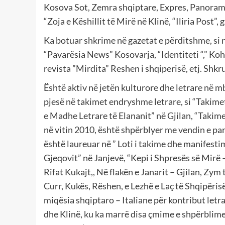
Kosova Sot, Zemra shqiptare, Expres, Panorama, 
“Zoja e Këshillit të Mirë në Klinë, “Iliria Post”
Ka botuar shkrime në gazetat e përditshme, si në 
“Pavarësia News” Kosovarja, “Identiteti “,” Koh
revista ”Mirdita” Reshen i shqiperisë, etj. Shkrua
Është aktiv në jetën kulturore dhe letrare në m
pjesë në takimet endryshme letrare, si “Takime
e Madhe Letrare të Elananit” në Gjilan, “Takim
në vitin 2010, është shpërblyer me vendin e pa
është laureuar në ” Loti i takime dhe manifestim
Gjeqovit” në Janjevë, “Kepi i Shpresës së Mirë 
Rifat Kukajt,, Në flakën e Janarit – Gjilan, Zym 
Curr, Kukës, Rëshen, e Lezhë e Laç të Shqipëri
miqësia shqiptaro – Italiane për kontribut letra
dhe Klinë, ku ka marrë disa çmime e shpërblime 