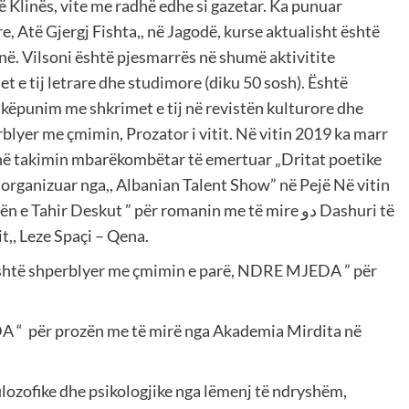
Klinës, vite me radhë edhe si gazetar. Ka punuar
, Atë Gjergj Fishta,, në Jagodë, kurse aktualisht është
linë. Vilsoni është pjesmarrës në shumë aktivitite
t e tij letrare dhe studimore (diku 50 sosh). Është
këpunim me shkrimet e tij në revistën kulturore dhe
blyer me çmimin, Prozator i vitit. Në vitin 2019 ka marr
it në takimin mbarëkombëtar të emertuar „Dritat poetike
 organizuar nga,, Albanian Talent Show” në Pejë Në vitin
hir Deskut ” për romanin me të mire دو Dashuri të
t,, Leze Spaçi – Qena.
 është shperblyer me çmimin e parë, NDRE MJEDA ” për
A “ për prozën me të mirë nga Akademia Mirdita në
ilozofike dhe psikologjike nga lëmenj të ndryshëm,