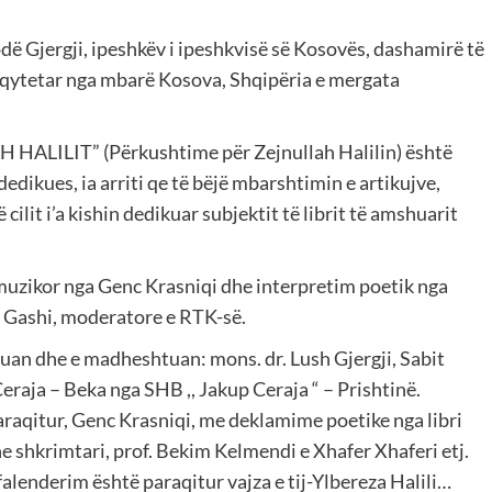
ë Gjergji, ipeshkëv i ipeshkvisë së Kosovës, dashamirë të
he qytetar nga mbarë Kosova, Shqipëria e mergata
HALILIT” (Përkushtime për Zejnullah Halilin) është
ij dedikues, ia arriti qe të bëjë mbarshtimin e artikujve,
cilit i’a kishin dedikuar subjektit të librit të amshuarit
uzikor nga Genc Krasniqi dhe interpretim poetik nga
a Gashi, moderatore e RTK-së.
tuan dhe e madheshtuan: mons. dr. Lush Gjergji, Sabit
raja – Beka nga SHB ,, Jakup Ceraja “ – Prishtinë.
raqitur, Genc Krasniqi, me deklamime poetike nga libri
e shkrimtari, prof. Bekim Kelmendi e Xhafer Xhaferi etj.
falenderim është paraqitur vajza e tij-Ylbereza Halili…