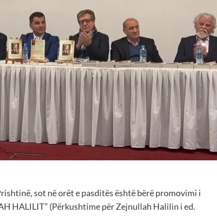
shtinë, sot në orët e pasditës është bërë promovimi i
 HALILIT” (Përkushtime për Zejnullah Halilin i ed.