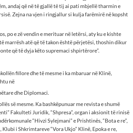
, andaj që në të gjallë të tij ai pati mbjellë tharmin e
isë. Zejna na vjen i ringjallur si kulja farëmirë në kopsht
os, po e zë vendin e merituar në letërsi, aty ku e kishte
të marrësh atë që të takon është përjetësi, thoshin dikur
itonte që të dyja këto supremaci shpirtërore”.
hkollën fillore dhe të mesme i ka mbaruar në Klinë,
shtu në
bëtare dhe Diplomaci.
hkollës së mesme. Ka bashkëpunuar me revista e shumë
” Fakulteti Juridik, “Shpresa”, organ i aksionit të rinisë
ndërkomunale “Hivzi Sylejmani” e Prishtinës, “Bota e re”,
, Klubi i Shkrimtareve “Vora Ukjo” Klinë, Epoka e re,