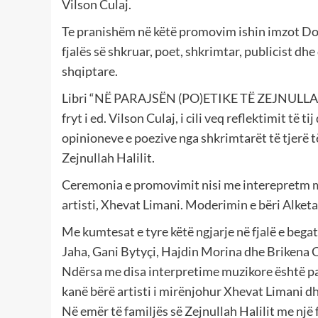
Vilson Culaj.
Te pranishëm në këtë promovim ishin imzot Dod
fjalës së shkruar, poet, shkrimtar, publicist d
shqiptare.
Libri “NË PARAJSËN (PO)ETIKE TË ZEJNULLAH 
fryt i ed. Vilson Culaj, i cili veq reflektimit të t
opinioneve e poezive nga shkrimtarët të tjerë të 
Zejnullah Halilit.
Ceremonia e promovimit nisi me interepretm m
artisti, Xhevat Limani. Moderimin e bëri Alket
Me kumtesat e tyre këtë ngjarje në fjalë e bega
Jaha, Gani Bytyçi, Hajdin Morina dhe Brikena Ce
Ndërsa me disa interpretime muzikore është pa
kanë bërë artisti i mirënjohur Xhevat Limani dh
Në emër të familjës së Zejnullah Halilit me një 