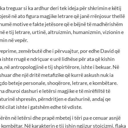
j ka treguar si ka ardhur deri tek ideja për shkrimin e këtij
 pjesë në ato figura magjike letrare që janë rrënjosur thellë
shumë motive e fakte jetësore që e bëjnë të madhërishëm
në e tij letrare, urtinë, altruizmin, humanizmin, vizionin e
zmin në vepër.
 veprime, zemërbutë dhe i përvuajtur, por edhe David që
a ishte rrugë e ndriçuar e urë lidhëse për ata që kishin
, në antropologjinë e tij shpirtërore, ishte i bekuar. Në
shuar dhe një dritë metafizike që kurrë askush nuk ia
 çdo beteje personale, shoqërore, letrare, e kombëtare.
na dhuroi dashuri e letërsi magjike e të mirëfilltë të
maturinë shpresën, përndritjen e dashurinë, andaj qe
të cilat ishte i gatshëm edhe të vdiste.
ërën në letërsi dhe prapë mbetej i tëri pa e cenuar asnjë
k e kombëtar. Në karakterin e tij ishin ngjizur stoicizmi, flaka