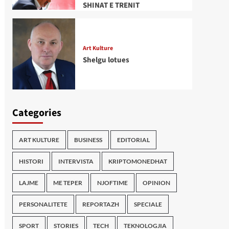
SHINAT E TRENIT
Art Kulture
Shelgu lotues
Categories
ART KULTURE
BUSINESS
EDITORIAL
HISTORI
INTERVISTA
KRIPTOMONEDHAT
LAJME
ME TEPER
NJOFTIME
OPINION
PERSONALITETE
REPORTAZH
SPECIALE
SPORT
STORIES
TECH
TEKNOLOGJIA