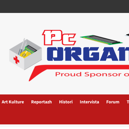
Art Kulture
Reportazh
Histori
Intervista
Forum
T