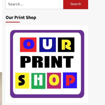
Search
for:
Our Print Shop