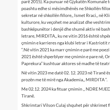
parë 2015). Ka punuar në Gjykatën Komunale të 
poashtu edhe si mësimdhënës ne Shkollën fillore
sekretar në shkollën fillore,, Ismet Rraci,, në K
kulturore, ku veçohet me analizat dhe veshtrime
bashkëpunëtor i denjë dhe shumë aktiv në bash
letrare, MIRDITA,, ku ne vitin 2016 është shpër
çmimin e karrieres nga klubi letrar i Kastriot
“.Në vitin 2021 ka marr çmimin e parë me poezi
2021 është shperblyer me çmimin e pare në, Orën e Ta
Paprekura” kushtuar aktores së madhe të teatri
Në vitin 2023 me datë 02. 12. 2023 në Tiranë
prozën me të mirë nga Akademia,, MIRDITA “.
Me 02.12. 2024 ka fituar çmimin ,, NDRE MJED
Tiranë.
Shkrimtari Vilson Culaj shquhet për shkrimet f