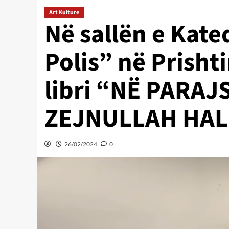
Art Kulture
Në sallën e Kat
Polis” në Prish
libri “NË PARAJ
ZEJNULLAH HALIL
26/02/2024
0