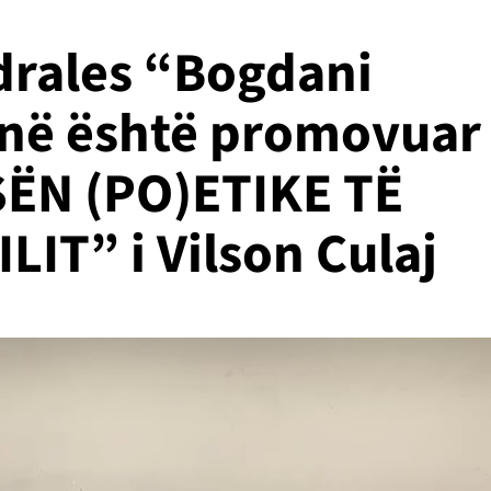
edrales “Bogdani
tinë është promovuar
SËN (PO)ETIKE TË
IT” i Vilson Culaj