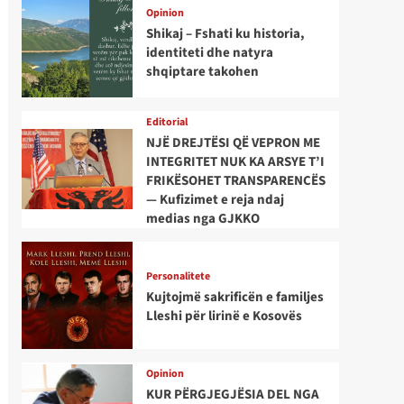
Opinion
Shikaj – Fshati ku historia,
identiteti dhe natyra
shqiptare takohen
Editorial
NJË DREJTËSI QË VEPRON ME
INTEGRITET NUK KA ARSYE T’I
FRIKËSOHET TRANSPARENCËS
— Kufizimet e reja ndaj
medias nga GJKKO
Personalitete
Kujtojmë sakrificën e familjes
Lleshi për lirinë e Kosovës
Opinion
KUR PËRGJEGJËSIA DEL NGA