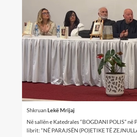
Shkruan
Lekë Mrijaj
Në sallën e Katedrales “BOGDANI POLIS” në Pri
librit: “NË PARAJSËN (PO)ETIKE TË ZEJNULLAH