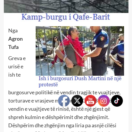
Nga
Agron
Tufa
Greva e
urisë e
ish te
burgosurve politikë në vendin tragjik te vuajtjeve,
torturave e vrasjeve makabre ne Qafe Bari, në
vendin e vuajtjeve të rinisë, është një gjest që
shpreh kulmin e dëshpërimit dhe zhgënjimit.
Dëshpërim dhe zhgënjim nga liria pa asnjë cilësi