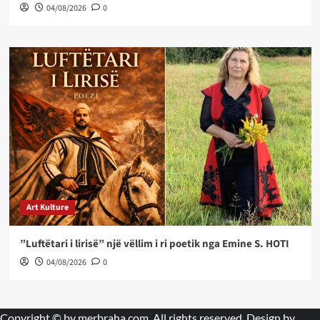
04/08/2026
0
Art Kulture
”Luftëtari i lirisë” një vëllim i ri poetik nga Emine S. HOTI
04/08/2026
0
Copyright © by
merbraha.com
. All rights reserved. Design by