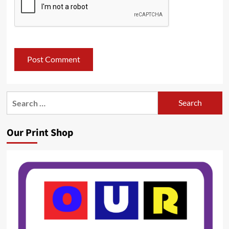
Search
for:
Our Print Shop