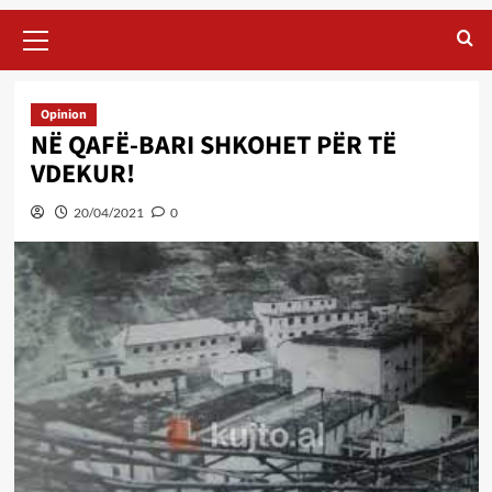
Primary
Menu
Opinion
NË QAFË-BARI SHKOHET PËR TË
VDEKUR!
20/04/2021
0