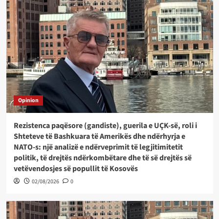
Opinion
Rezistenca paqësore (gandiste), guerila e UÇK-së, roli i
Shteteve të Bashkuara të Amerikës dhe ndërhyrja e
NATO-s: një analizë e ndërveprimit të legjitimitetit
politik, të drejtës ndërkombëtare dhe të së drejtës së
vetëvendosjes së popullit të Kosovës
02/08/2026
0