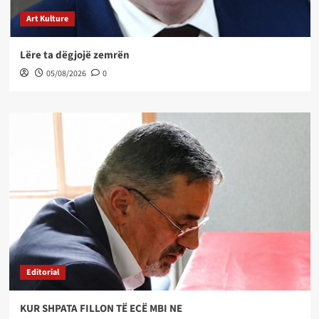
Art Kulture
Lëre ta dëgjojë zemrën
05/08/2026
0
Editorial
KUR SHPATA FILLON TË ECË MBI NE