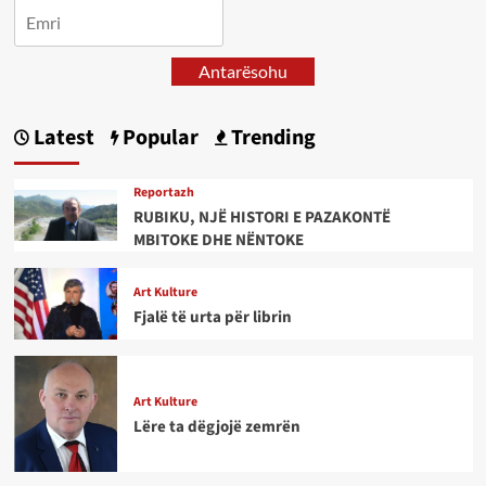
Antarësohu
Latest
Popular
Trending
Reportazh
RUBIKU, NJË HISTORI E PAZAKONTË
MBITOKE DHE NËNTOKE
Art Kulture
Fjalë të urta për librin
Art Kulture
Lëre ta dëgjojë zemrën