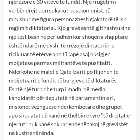
njerëzore e 30 viteve të fundit. Një rrugëtim i
verbër drejt qorrsokakut postkomunist, të
mbushur me figura personazhesh gjakatarë të ish
regjimit diktatorial. Kjo grevë është gjithashtu dhe
një test bash në periudhën kur shoqëria shqiptare
është ndarë më dysh: të rrëzojë diktaturën e
ricikluar të etërve apo t’i japë asaj oksigjen
mbijetese përmes militantëve të pushtetit.
Ndërkohë në malet e Qafë-Barit po flijohen të
mbijetuarit e fundit të burgjeve të diktaturës.
Është një turp dhe turp i madh, që media,
kandidatët për deputetë në parlamentin e ri,
misionet vëzhguese ndërkombëtare dhe grupet
apo shoqatat që kanë në thelbin e tyre “të drejtat e
njeriut” nuk kanë shkuar ende të takojnë grevistët
në kushte të rënda.