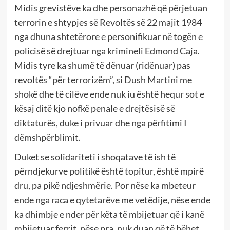
Midis grevistëve ka dhe personazhë që përjetuan
terrorin e shtypjes së Revoltës së 22 majit 1984
nga dhuna shtetërore e personifikuar në togën e
policisë së drejtuar nga krimineli Edmond Caja.
Midis tyre ka shumë të dënuar (ridënuar) pas
revoltës “për terrorizëm”, si Dush Martini me
shokë dhe të cilëve ende nuk iu është hequr sot e
kësaj ditë kjo nofkë penale e drejtësisë së
diktaturës, duke i privuar dhe nga përfitimi I
dëmshpërblimit.
Duket se solidariteti i shoqatave të ish të
përndjekurve politikë është topitur, është mpirë
dru, pa pikë ndjeshmërie. Por nëse ka mbeteur
ende nga raca e qytetarëve me vetëdije, nëse ende
ka dhimbje e nder për këta të mbijetuar që i kanë
mbijetuar ferrit, nëse pra, nuk duan që të bëhet