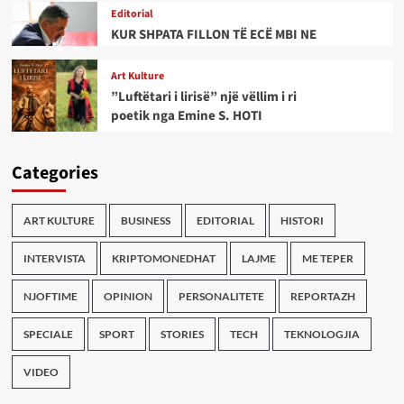
Editorial
KUR SHPATA FILLON TË ECË MBI NE
Art Kulture
”Luftëtari i lirisë” një vëllim i ri
poetik nga Emine S. HOTI
Categories
ART KULTURE
BUSINESS
EDITORIAL
HISTORI
INTERVISTA
KRIPTOMONEDHAT
LAJME
ME TEPER
NJOFTIME
OPINION
PERSONALITETE
REPORTAZH
SPECIALE
SPORT
STORIES
TECH
TEKNOLOGJIA
VIDEO