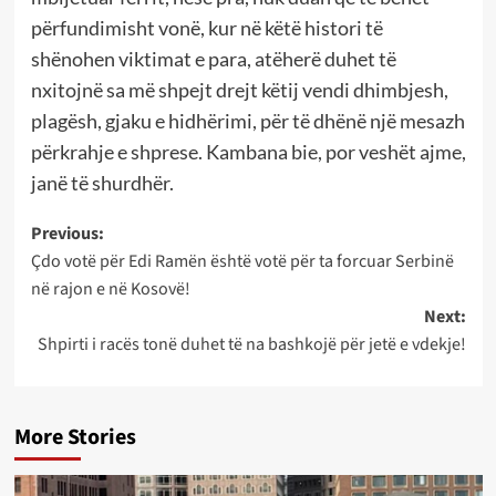
përfundimisht vonë, kur në këtë histori të
shënohen viktimat e para, atëherë duhet të
nxitojnë sa më shpejt drejt këtij vendi dhimbjesh,
plagësh, gjaku e hidhërimi, për të dhënë një mesazh
përkrahje e shprese. Kambana bie, por veshët ajme,
janë të shurdhër.
Post
Previous:
Çdo votë për Edi Ramën është votë për ta forcuar Serbinë
navigation
në rajon e në Kosovë!
Next:
Shpirti i racës tonë duhet të na bashkojë për jetë e vdekje!
More Stories